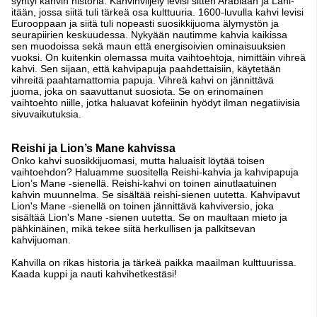
syntyi kahvin historia. Kahvinviljely levisi sitten Arabiaan ja Lähi-
itään, jossa siitä tuli tärkeä osa kulttuuria. 1600-luvulla kahvi levisi
Eurooppaan ja siitä tuli nopeasti suosikkijuoma älymystön ja
seurapiirien keskuudessa. Nykyään nautimme kahvia kaikissa
sen muodoissa sekä maun että energisoivien ominaisuuksien
vuoksi. On kuitenkin olemassa muita vaihtoehtoja, nimittäin vihreä
kahvi. Sen sijaan, että kahvipapuja paahdettaisiin, käytetään
vihreitä paahtamattomia papuja. Vihreä kahvi on jännittävä
juoma, joka on saavuttanut suosiota. Se on erinomainen
vaihtoehto niille, jotka haluavat kofeiinin hyödyt ilman negatiivisia
sivuvaikutuksia.
Reishi ja Lion’s Mane kahvissa
Onko kahvi suosikkijuomasi, mutta haluaisit löytää toisen
vaihtoehdon? Haluamme suositella Reishi-kahvia ja kahvipapuja
Lion’s Mane -sienellä. Reishi-kahvi on toinen ainutlaatuinen
kahvin muunnelma. Se sisältää reishi-sienen uutetta. Kahvipavut
Lion's Mane -sienellä on toinen jännittävä kahviversio, joka
sisältää Lion's Mane -sienen uutetta. Se on maultaan mieto ja
pähkinäinen, mikä tekee siitä herkullisen ja palkitsevan
kahvijuoman.
Kahvilla on rikas historia ja tärkeä paikka maailman kulttuurissa.
Kaada kuppi ja nauti kahvihetkestäsi!