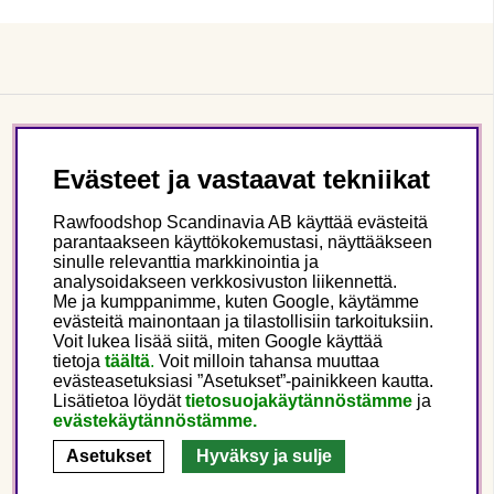
Asiakaspalvelu
Evästeet ja vastaavat tekniikat
Tietoa meistä
Rawfoodshop Scandinavia AB käyttää evästeitä
parantaakseen käyttökokemustasi, näyttääkseen
sinulle relevanttia markkinointia ja
Seuraa meitä
analysoidakseen verkkosivuston liikennettä.
Me ja kumppanimme, kuten Google, käytämme
evästeitä mainontaan ja tilastollisiin tarkoituksiin.
Tämä on Rawfoodshop
Voit lukea lisää siitä, miten Google käyttää
tietoja
täältä
.
Voit milloin tahansa muuttaa
evästeasetuksiasi ”Asetukset”-painikkeen kautta.
Finland
Lisätietoa löydät
tietosuojakäytännöstämme
ja
evästekäytännöstämme.
Asetukset
Hyväksy ja sulje
Copyright © 2025 Rawfoodshop Scandinavia AB