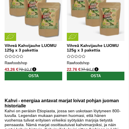
Vihreä Kahvijauhe LUOMU
Vihreä Kahvijauhe LUOMU
125g x 3 pakettia
125g x 3 pakettia
Rawfoodshop
Rawfoodshop
43.26 €
72.10 €
22.76 €
37.94 €
Normaali hinta
Normaali hinta
OSTA
OSTA
Kahvi - energiaa antavat marjat loivat pohjan juoman
historialle
Kahvi on peräisin Etiopiasta, jossa sen uskotaan löytyneen 800-
luvulla. Legendan mukaan paimen huomasi, että hänen
vuohensa tulivat erityisen virkeiksi syötyään marjoja tietystä
pensaasta. Nämä marjat osoittautuivat kahvimarjoiksi, ja näin