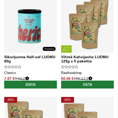
Poistuva
Sikurijuoma Half-caf LUOMU
Vihreä Kahvijauhe LUOMU
80g
125g x 5 pakettia
Cherico
Rawfoodshop
7.67 €
9.59 €
60.06 €
120.13 €
Normaali hinta
Normaali hinta
OSTA
OSTA
40%
40%