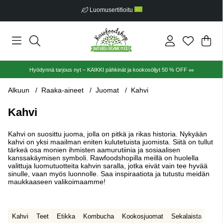
Luomusertifioitu
Ost
Mää
.
Hyödynnä tarjous nyt – KAIKKI pähkinät ja kookosöljyt 50 % OFF 🥜
Alkuun
Raaka-aineet
Juomat
Kahvi
Kahvi
Kahvi on suosittu juoma, jolla on pitkä ja rikas historia. Nykyään
kahvi on yksi maailman eniten kulutetuista juomista. Siitä on tullut
tärkeä osa monien ihmisten aamurutiinia ja sosiaalisen
kanssakäymisen symboli. Rawfoodshopilla meillä on huolella
valittuja luomutuotteita kahvin saralla, jotka eivät vain tee hyvää
sinulle, vaan myös luonnolle. Saa inspiraatiota ja tutustu meidän
maukkaaseen valikoimaamme!
Kahvi
Teet
Etikka
Kombucha
Kookosjuomat
Sekalaista