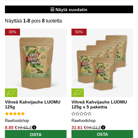
Näytä suodatin
Näyttää
1-8
pois
8
tuotetta
Tuotteet
30%
50%
Vihreä Kahvijauhe LUOMU
Vihreä Kahvijauhe LUOMU
125g
125g x 5 pakettia
Rawfoodshop
Rawfoodshop
8.85 €
12.65 €
31.61 €
63.23 €
Normaali hinta
Normaali hinta
OSTA
OSTA