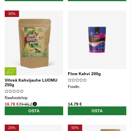
30%
Flow Kahvi 200g
Vihreä Kahvijauhe LUOMU
250g
Foodin
Rawfoodshop
16.78 €
23.96 €
14.79 €
Normaali hinta
OSTA
OSTA
20%
50%