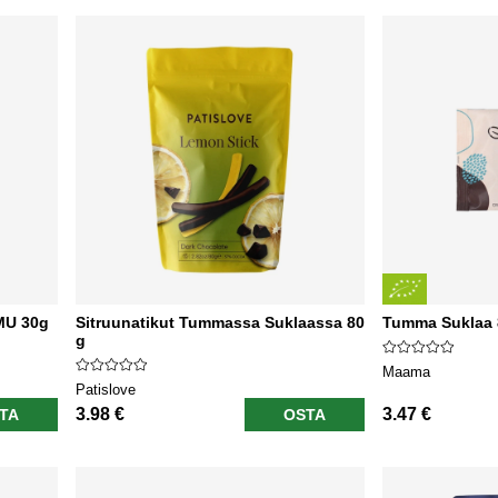
MU 30g
Sitruunatikut Tummassa Suklaassa 80
Tumma Suklaa
g
Maama
Patislove
3.98 €
3.47 €
TA
OSTA