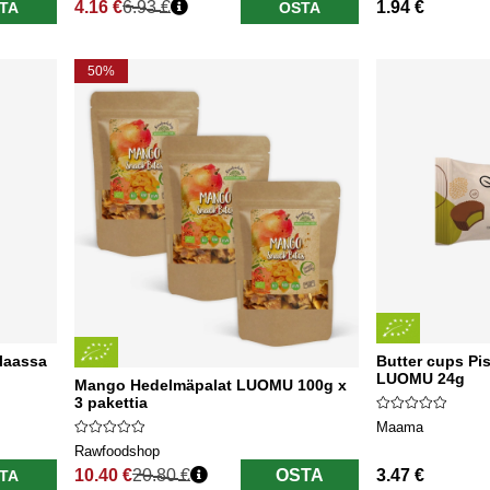
4.16 €
6.93 €
1.94 €
TA
OSTA
Normaali hinta
50%
laassa
Butter cups Pi
LUOMU 24g
Mango Hedelmäpalat LUOMU 100g x
3 pakettia
Maama
Rawfoodshop
10.40 €
20.80 €
OSTA
3.47 €
TA
Normaali hinta