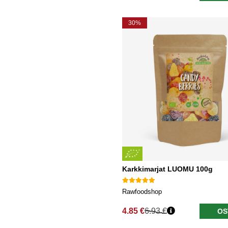
30%
Karkkimarjat LUOMU 100g
Rawfoodshop
4.85 €
6.93 €
OS
Normaali hinta