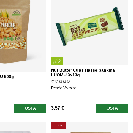
Nut Butter Cups Hasselpähkinä
LUOMU 3x13g
U 500g
Renée Voltaire
3.57 €
OSTA
OSTA
30%