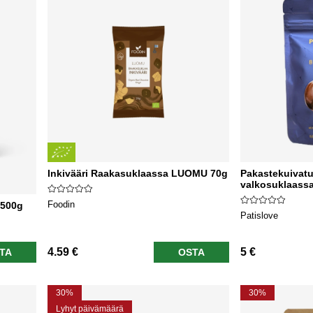
Inkivääri Raakasuklaassa LUOMU 70g
Pakastekuivatu
valkosuklaassa
Foodin
 500g
Patislove
4.59 €
5 €
TA
OSTA
30%
30%
Lyhyt päivämäärä