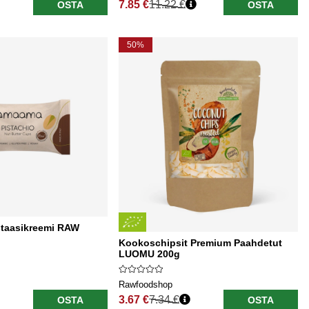
7.85 €
11.22 €
OSTA
OSTA
Normaali hinta
50%
staasikreemi RAW
Kookoschipsit Premium Paahdetut
LUOMU 200g
Rawfoodshop
3.67 €
7.34 €
OSTA
OSTA
Normaali hinta