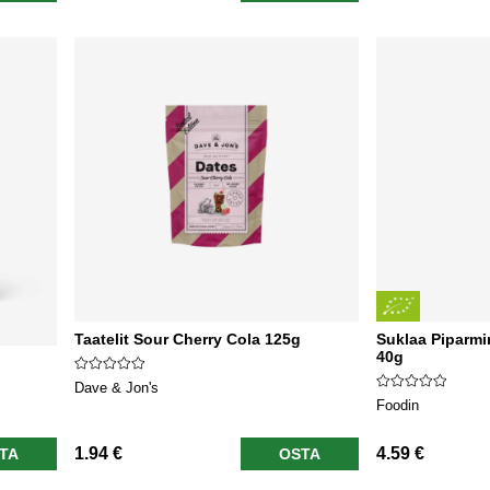
Taatelit Sour Cherry Cola 125g
Suklaa Piparm
40g
Dave & Jon's
Foodin
1.94 €
4.59 €
TA
OSTA