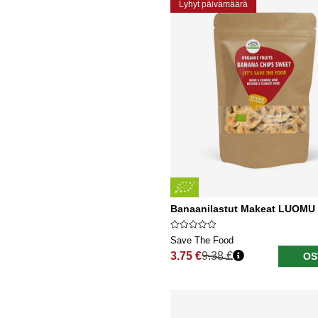
Lyhyt päivämäärä
Banaanilastut Makeat LUOMU
Save The Food
3.75 €
9.38 €
OS
Normaali hinta