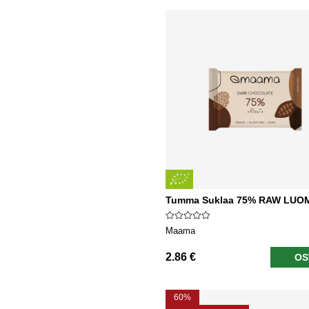
Tumma Suklaa 75% RAW LUO
Maama
2.86 €
OS
60%