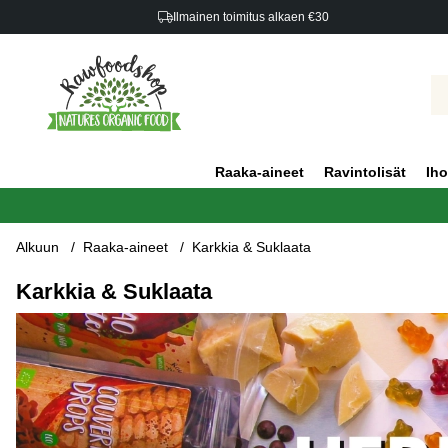
Ilmainen toimitus alkaen €30
Raaka-aineet
Ravintolisät
Iho
Alkuun
Raaka-aineet
Karkkia & Suklaata
Karkkia & Suklaata