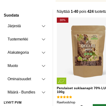
Näyttää
1-40
pois
424
tuotett
Suodata
Tuotteet
30%
Järjestä
Tuotemerkki
Alakategoria
Muoto
Ominaisuudet
Perulaiset suklaanapit 70% 
100g
Määrä - Bundles
Rawfoodshop
LYHYT PVM