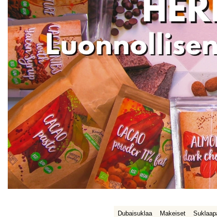
Dubaisuklaa
Makeiset
Suklaap