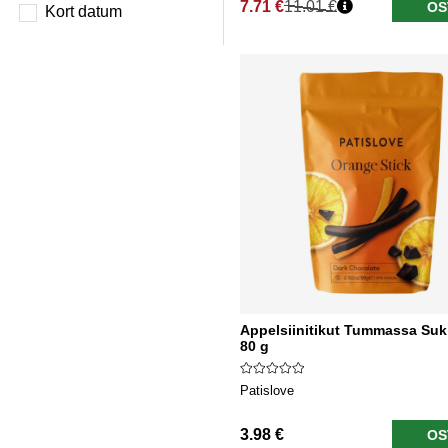
7.71 €
11.01 €
OS
Kort datum
Normaali hinta
Appelsiinitikut Tummassa Suk
80 g
Patislove
3.98 €
OS