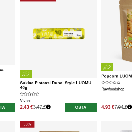
sa
Popcorn LUOM
Suklaa Pistaasi Dubai Style LUOMU
40g
Rawfoodshop
Vivani
2.43 €
3.47 €
4.93 €
7.04 €
TA
OSTA
Normaali hinta
Normaali hinta
30%