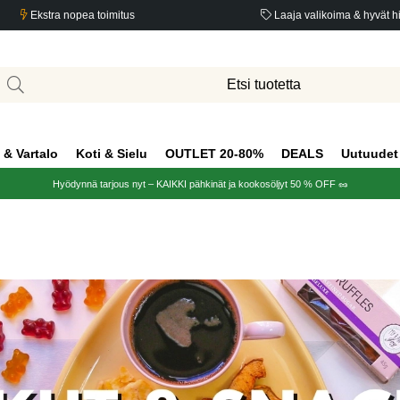
Ekstra nopea toimitus
Laaja valikoima & hyvät h
 & Vartalo
Koti & Sielu
OUTLET 20-80%
DEALS
Uutuudet
Hyödynnä tarjous nyt – KAIKKI pähkinät ja kookosöljyt 50 % OFF 🥜