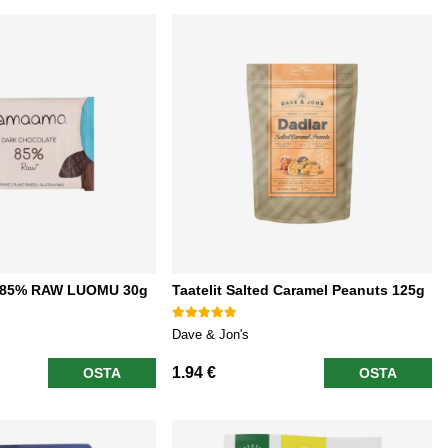
 85% RAW LUOMU 30g
Taatelit Salted Caramel Peanuts 125g
Dave & Jon's
1.94 €
OSTA
OSTA