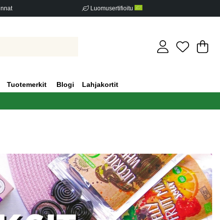
innat
Luomusertifioitu
Os
Mä
.
Tuotemerkit
Blogi
Lahjakortit