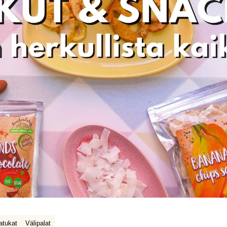
atukat
Välipalat