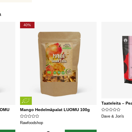
a
40%
Taateleita – Pe
LUOMU
Mango Hedelmäpalat LUOMU 100g
Dave & Jon's
Rawfoodshop