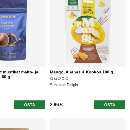
t mustikat maito- ja
Mango, Ananas & Kookos 100 g
 60 g
Sunshine Delight
2.86 €
OSTA
OSTA