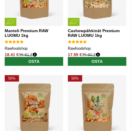
Manteli Premium RAW
Cashewpähkinät Premium
LUOMU 1kg
RAW LUOMU 1kg
Rawfoodshop
Rawfoodshop
18.41 €
36.81 €
17.95 €
35.90 €
Normaali hinta
Normaali hinta
OSTA
OSTA
50%
50%