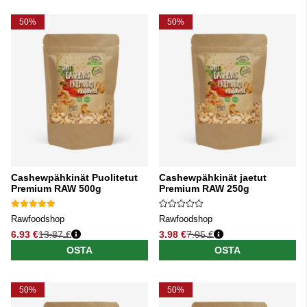
50%
50%
Cashewpähkinät Puolitetut
Cashewpähkinät jaetut
Premium RAW 500g
Premium RAW 250g
Rawfoodshop
Rawfoodshop
6.93 €
13.87 €
3.98 €
7.95 €
Normaali hinta
Normaali hinta
OSTA
OSTA
50%
50%