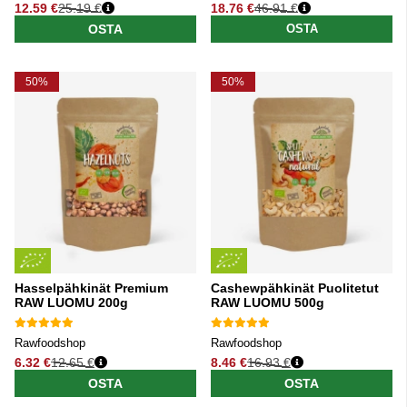
12.59 €
25.19 €
18.76 €
46.91 €
Normaali hinta
Normaali hinta
OSTA
OSTA
50%
50%
Hasselpähkinät Premium
Cashewpähkinät Puolitetut
RAW LUOMU 200g
RAW LUOMU 500g
Rawfoodshop
Rawfoodshop
6.32 €
12.65 €
8.46 €
16.93 €
Normaali hinta
Normaali hinta
OSTA
OSTA