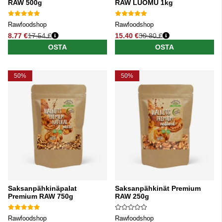
RAW 500g
RAW LUOMU 1kg
Rawfoodshop
Rawfoodshop
8.77 €
17.54 €
15.40 €
30.80 €
Normaali hinta
Normaali hinta
OSTA
OSTA
50%
50%
Saksanpähkinäpalat
Saksanpähkinät Premium
Premium RAW 750g
RAW 250g
Rawfoodshop
Rawfoodshop