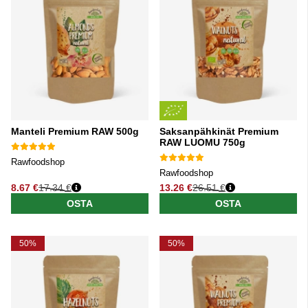
Manteli Premium RAW 500g
Saksanpähkinät Premium
RAW LUOMU 750g
Rawfoodshop
Rawfoodshop
8.67 €
17.34 €
13.26 €
26.51 €
Normaali hinta
Normaali hinta
OSTA
OSTA
50%
50%