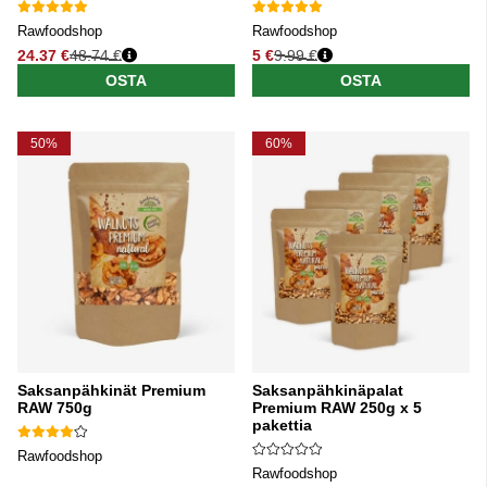
Rawfoodshop
Rawfoodshop
24.37 €
48.74 €
5 €
9.99 €
Normaali hinta
Normaali hinta
OSTA
OSTA
50%
60%
Saksanpähkinät Premium
Saksanpähkinäpalat
RAW 750g
Premium RAW 250g x 5
pakettia
Rawfoodshop
Rawfoodshop