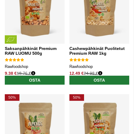
Saksanpähkinät Premium
Cashewpähkinät Puolitetut
RAW LUOMU 500g
Premium RAW 1kg
Rawfoodshop
Rawfoodshop
9.38 €
18.76 €
12.49 €
24.98 €
Normaali hinta
Normaali hinta
OSTA
OSTA
50%
50%