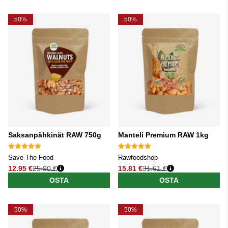
50%
50%
Saksanpähkinät RAW 750g
Manteli Premium RAW 1kg
Save The Food
Rawfoodshop
12.95 €
25.90 €
15.81 €
31.61 €
Normaali hinta
Normaali hinta
OSTA
OSTA
50%
50%