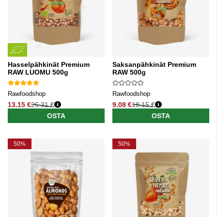
Hasselpähkinät Premium
Saksanpähkinät Premium
RAW LUOMU 500g
RAW 500g
Rawfoodshop
Rawfoodshop
13.15 €
26.31 €
9.08 €
18.15 €
Normaali hinta
Normaali hinta
OSTA
OSTA
50%
50%