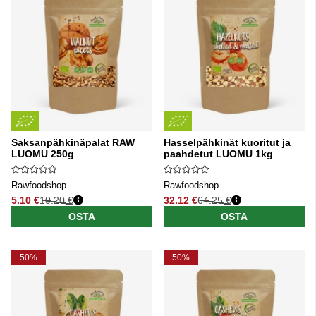
Saksanpähkinäpalat RAW
Hasselpähkinät kuoritut ja
LUOMU 250g
paahdetut LUOMU 1kg
Rawfoodshop
Rawfoodshop
5.10 €
10.20 €
32.12 €
64.25 €
Normaali hinta
Normaali hinta
OSTA
OSTA
50%
50%