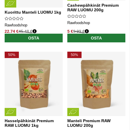
Cashewpähkinät Premium
RAW LUOMU 200g
Kuorittu Manteli LUOMU 1kg
Rawfoodshop
Rawfoodshop
22.74 €
45.48 €
5 €
9.99 €
Normaali hinta
Normaali hinta
OSTA
OSTA
50%
50%
Hasselpähkinät Premium
Manteli Premium RAW
RAW LUOMU 1kg
LUOMU 200g