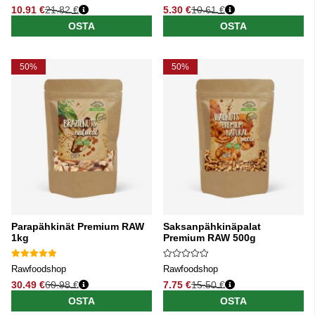
10.91 €
21.82 €
5.30 €
10.61 €
Normaali hinta
Normaali hinta
OSTA
OSTA
50%
50%
Parapähkinät Premium RAW
Saksanpähkinäpalat
1kg
Premium RAW 500g
Rawfoodshop
Rawfoodshop
30.49 €
60.98 €
7.75 €
15.50 €
Normaali hinta
Normaali hinta
OSTA
OSTA