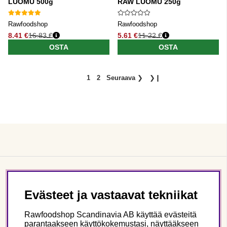
LUOMU 500g
RAW LUOMU 250g
Rawfoodshop
Rawfoodshop
8.41 €
16.83 €
5.61 €
11.22 €
Normaali hinta
Normaali hinta
OSTA
OSTA
1
2
Seuraava
❯
❯❙
Asiakaspalvelu
Evästeet ja vastaavat tekniikat
Tietoa meistä
Rawfoodshop Scandinavia AB käyttää evästeitä
parantaakseen käyttökokemustasi, näyttääkseen