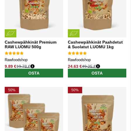
Cashewpähkinät Premium
Cashewpähkinät Paahdetut
RAW LUOMU 500g
& Suolatut LUOMU 1kg
Rawfoodshop
Rawfoodshop
9.89 €
19.78 €
24.63 €
49.25 €
Normaali hinta
Normaali hinta
OSTA
OSTA
50%
50%