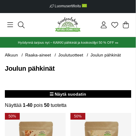
Ilmainen toimitus alkaen €30
Ost
Mää
.
Hyödynnä tarjous nyt – KAIKKI pähkinät ja kookosöljyt 50 % OFF 🥜
Alkuun
Raaka-aineet
Joulutuotteet
Joulun pähkinät
Joulun pähkinät
Näytä suodatin
Näyttää
1-40
pois
50
tuotetta
Tuotteet
50%
50%