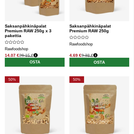
Saksanpähkinäpalat
Saksanpähkinäpalat
Premium RAW 250g x 3
Premium RAW 250g
pakettia
Rawfoodshop
Rawfoodshop
14.07 €
28.15 €
4.69 €
9.38 €
Normaali hinta
Normaali hinta
OSTA
OSTA
50%
50%