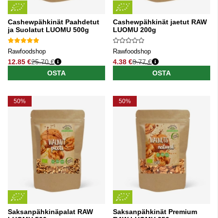
Cashewpähkinät Paahdetut
Cashewpähkinät jaetut RAW
ja Suolatut LUOMU 500g
LUOMU 200g
Rawfoodshop
Rawfoodshop
12.85 €
25.70 €
4.38 €
8.77 €
Normaali hinta
Normaali hinta
OSTA
OSTA
50%
50%
Saksanpähkinäpalat RAW
Saksanpähkinät Premium