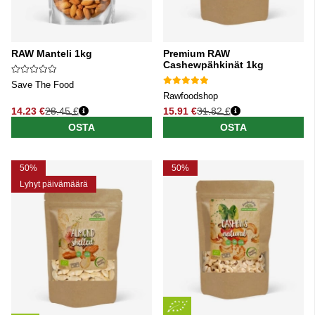
RAW Manteli 1kg
Premium RAW
Cashewpähkinät 1kg
Save The Food
Rawfoodshop
14.23 €
28.45 €
15.91 €
31.82 €
Normaali hinta
Normaali hinta
OSTA
OSTA
50%
50%
Lyhyt päivämäärä