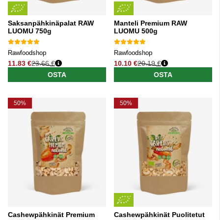
Saksanpähkinäpalat RAW
Manteli Premium RAW
LUOMU 750g
LUOMU 500g
Rawfoodshop
Rawfoodshop
11.83 €
23.66 €
10.10 €
20.19 €
Normaali hinta
Normaali hinta
OSTA
OSTA
50%
50%
Cashewpähkinät Premium
Cashewpähkinät Puolitetut