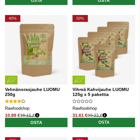
OSTA
OSTA
40%
50%
Vehnänorasjauhe LUOMU
Vihreä Kahvijauhe LUOMU
250g
125g x 5 pakettia
Rawfoodshop
Rawfoodshop
10.89 €
18.15 €
31.61 €
63.23 €
Normaali hinta
Normaali hinta
OSTA
OSTA