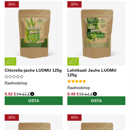
30%
30%
Chlorella-jauhe LUOMU 125g
Lehtikaali Jauhe LUOMU
125g
Rawfoodshop
Rawfoodshop
9.92 €
14.17 €
8.49 €
12.14 €
Normaali hinta
Normaali hinta
OSTA
OSTA
30%
40%