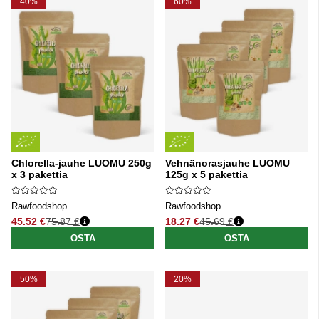
40%
60%
Chlorella-jauhe LUOMU 250g
Vehnänorasjauhe LUOMU
x 3 pakettia
125g x 5 pakettia
Rawfoodshop
Rawfoodshop
45.52 €
75.87 €
18.27 €
45.69 €
Normaali hinta
Normaali hinta
OSTA
OSTA
50%
20%