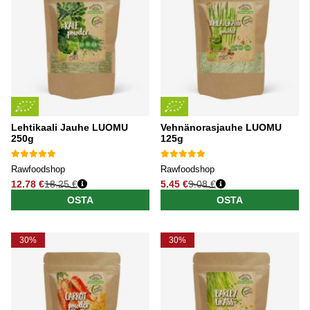
Lehtikaali Jauhe LUOMU
Vehnänorasjauhe LUOMU
250g
125g
Rawfoodshop
Rawfoodshop
12.78 €
18.25 €
5.45 €
9.08 €
Normaali hinta
Normaali hinta
OSTA
OSTA
30%
30%