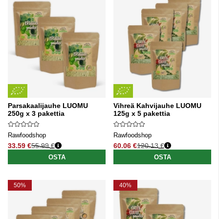
Parsakaalijauhe LUOMU
Vihreä Kahvijauhe LUOMU
250g x 3 pakettia
125g x 5 pakettia
Rawfoodshop
Rawfoodshop
33.59 €
55.99 €
60.06 €
120.13 €
Normaali hinta
Normaali hinta
OSTA
OSTA
50%
40%