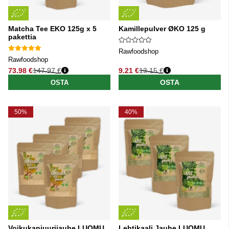
Matcha Tee EKO 125g x 5
Kamillepulver ØKO 125 g
pakettia
Rawfoodshop
Rawfoodshop
73.98 €
147.97 €
9.21 €
13.15 €
Normaali hinta
Normaali hinta
OSTA
OSTA
50%
40%
Voikukanjuurijauhe LUOMU
Lehtikaali Jauhe LUOMU