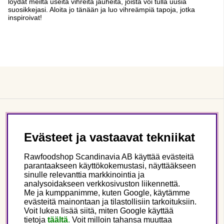
löydät meiltä useita vihreitä jauheita, joista voi tulla uusia
suosikkejasi. Aloita jo tänään ja luo vihreämpiä tapoja, jotka
inspiroivat!
Asiakaspalvelu
Evästeet ja vastaavat tekniikat
Tietoa meistä
Rawfoodshop Scandinavia AB käyttää evästeitä
parantaakseen käyttökokemustasi, näyttääkseen
sinulle relevanttia markkinointia ja
Seuraa meitä
analysoidakseen verkkosivuston liikennettä.
Me ja kumppanimme, kuten Google, käytämme
evästeitä mainontaan ja tilastollisiin tarkoituksiin.
Tämä on Rawfoodshop
Voit lukea lisää siitä, miten Google käyttää
tietoja
täältä
.
Voit milloin tahansa muuttaa