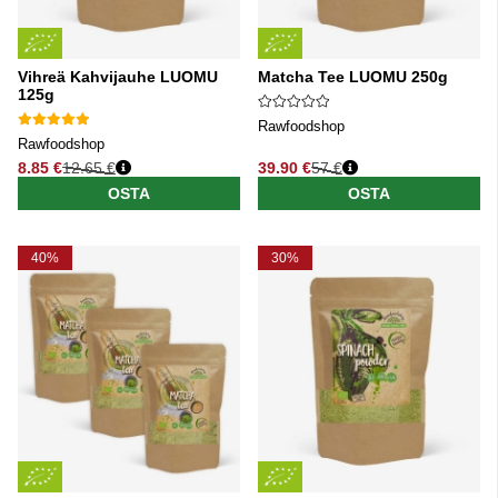
Vihreä Kahvijauhe LUOMU
Matcha Tee LUOMU 250g
125g
Rawfoodshop
Rawfoodshop
8.85 €
12.65 €
39.90 €
57 €
Normaali hinta
Normaali hinta
OSTA
OSTA
40%
30%