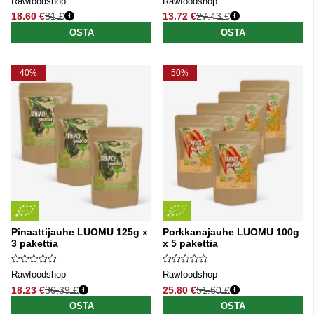
Rawfoodshop
Rawfoodshop
18.60 €
31 €
13.72 €
27.43 €
Normaali hinta
Normaali hinta
OSTA
OSTA
40%
50%
Pinaattijauhe LUOMU 125g x
Porkkanajauhe LUOMU 100g
3 pakettia
x 5 pakettia
Rawfoodshop
Rawfoodshop
18.23 €
30.39 €
25.80 €
51.60 €
Normaali hinta
Normaali hinta
OSTA
OSTA