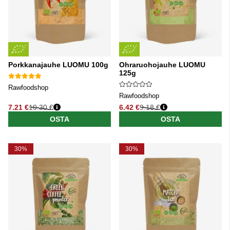
Porkkanajauhe LUOMU 100g
Ohraruohojauhe LUOMU
125g
Rawfoodshop
Rawfoodshop
7.21 €
10.30 €
6.42 €
9.18 €
Normaali hinta
Normaali hinta
OSTA
OSTA
30%
30%