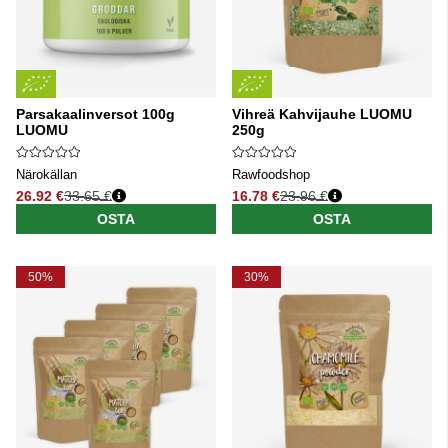
Parsakaalinversot 100g
Vihreä Kahvijauhe LUOMU
LUOMU
250g
Närokällan
Rawfoodshop
26.92 €
33.65 €
16.78 €
23.96 €
Normaali hinta
Normaali hinta
OSTA
OSTA
50%
30%