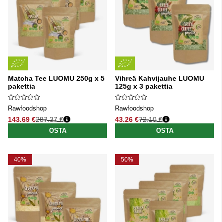
Matcha Tee LUOMU 250g x 5
Vihreä Kahvijauhe LUOMU
pakettia
125g x 3 pakettia
Rawfoodshop
Rawfoodshop
143.69 €
287.37 €
43.26 €
72.10 €
Normaali hinta
Normaali hinta
OSTA
OSTA
40%
50%