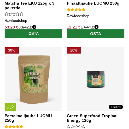
Matcha Tee EKO 125g x 3
Pinaattijauhe LUOMU 250g
pakettia
Rawfoodshop
Rawfoodshop
53.23 €
88.72 €
12.21 €
17.44 €
Normaali hinta
Normaali hinta
OSTA
OSTA
30%
20%
Poistuva
Parsakaalijauhe LUOMU
Green Superfood Tropical
250g
Energy 120g