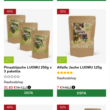
40%
30%
Pinaattijauhe LUOMU 250g x
Alfalfa Jauhe LUOMU 125g
3 pakettia
Rawfoodshop
Rawfoodshop
31.63 €
52.72 €
7 €
9.99 €
Normaali hinta
Normaali hinta
OSTA
OSTA
40%
50%