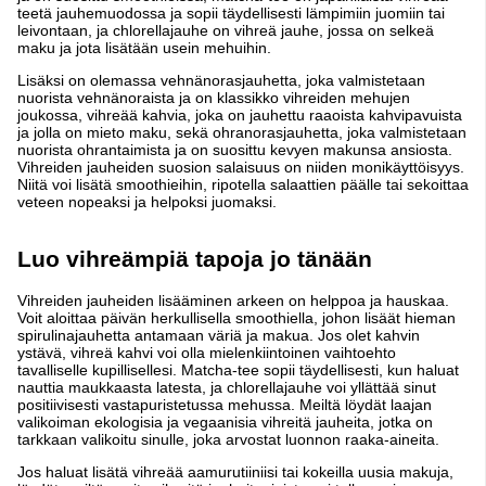
teetä jauhemuodossa ja sopii täydellisesti lämpimiin juomiin tai
leivontaan, ja chlorellajauhe on vihreä jauhe, jossa on selkeä
maku ja jota lisätään usein mehuihin.
Lisäksi on olemassa vehnänorasjauhetta, joka valmistetaan
nuorista vehnänoraista ja on klassikko vihreiden mehujen
joukossa, vihreää kahvia, joka on jauhettu raaoista kahvipavuista
ja jolla on mieto maku, sekä ohranorasjauhetta, joka valmistetaan
nuorista ohrantaimista ja on suosittu kevyen makunsa ansiosta.
Vihreiden jauheiden suosion salaisuus on niiden monikäyttöisyys.
Niitä voi lisätä smoothieihin, ripotella salaattien päälle tai sekoittaa
veteen nopeaksi ja helpoksi juomaksi.
Luo vihreämpiä tapoja jo tänään
Vihreiden jauheiden lisääminen arkeen on helppoa ja hauskaa.
Voit aloittaa päivän herkullisella smoothiella, johon lisäät hieman
spirulinajauhetta antamaan väriä ja makua. Jos olet kahvin
ystävä, vihreä kahvi voi olla mielenkiintoinen vaihtoehto
tavalliselle kupillisellesi. Matcha-tee sopii täydellisesti, kun haluat
nauttia maukkaasta latesta, ja chlorellajauhe voi yllättää sinut
positiivisesti vastapuristetussa mehussa. Meiltä löydät laajan
valikoiman ekologisia ja vegaanisia vihreitä jauheita, jotka on
tarkkaan valikoitu sinulle, joka arvostat luonnon raaka-aineita.
Jos haluat lisätä vihreää aamurutiiniisi tai kokeilla uusia makuja,