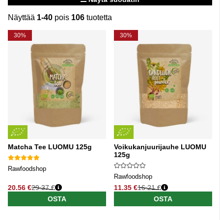
Näyttää
1-40
pois
106
tuotetta
Tuotteet
30%
30%
Matcha Tee LUOMU 125g
Voikukanjuurijauhe LUOMU
125g
Rawfoodshop
Rawfoodshop
20.56 €
29.37 €
11.35 €
16.21 €
Normaali hinta
Normaali hinta
OSTA
OSTA