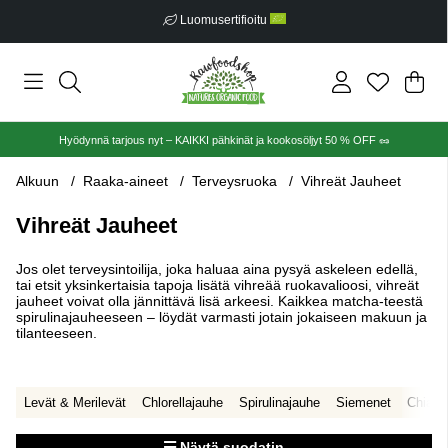
Ilmainen toimitus alkaen €30
Ost
Mää
.
Hyödynnä tarjous nyt – KAIKKI pähkinät ja kookosöljyt 50 % OFF 🥜
Alkuun
Raaka-aineet
Terveysruoka
Vihreät Jauheet
Vihreät Jauheet
Jos olet terveysintoilija, joka haluaa aina pysyä askeleen edellä,
tai etsit yksinkertaisia tapoja lisätä vihreää ruokavalioosi, vihreät
jauheet voivat olla jännittävä lisä arkeesi. Kaikkea matcha-teestä
spirulinajauheeseen – löydät varmasti jotain jokaiseen makuun ja
tilanteeseen.
Levät & Merilevät
Chlorellajauhe
Spirulinajauhe
Siemenet
Chians
Näytä suodatin