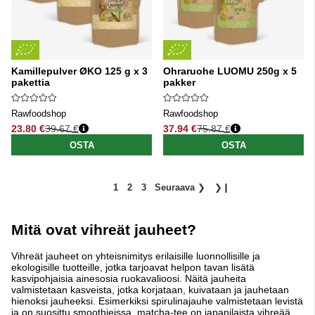
Kamillepulver ØKO 125 g x 3
Ohraruohe LUOMU 250g x 5
pakettia
pakker
Rawfoodshop
Rawfoodshop
23.80 €
39.67 €
37.94 €
75.87 €
Normaali hinta
Normaali hinta
OSTA
OSTA
1
2
3
Seuraava
❯
❯❙
Mitä ovat vihreät jauheet?
Vihreät jauheet on yhteisnimitys erilaisille luonnollisille ja
ekologisille tuotteille, jotka tarjoavat helpon tavan lisätä
kasvipohjaisia ainesosia ruokavalioosi. Näitä jauheita
valmistetaan kasveista, jotka korjataan, kuivataan ja jauhetaan
hienoksi jauheeksi. Esimerkiksi spirulinajauhe valmistetaan levistä
ja on suosittu smoothieissa, matcha-tee on japanilaista vihreää