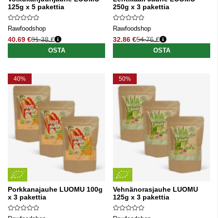
125g x 5 pakettia
250g x 3 pakettia
Rawfoodshop
Rawfoodshop
40.69 €
81.38 €
32.86 €
54.76 €
Normaali hinta
Normaali hinta
OSTA
OSTA
40%
50%
Porkkanajauhe LUOMU 100g
Vehnänorasjauhe LUOMU
x 3 pakettia
125g x 3 pakettia