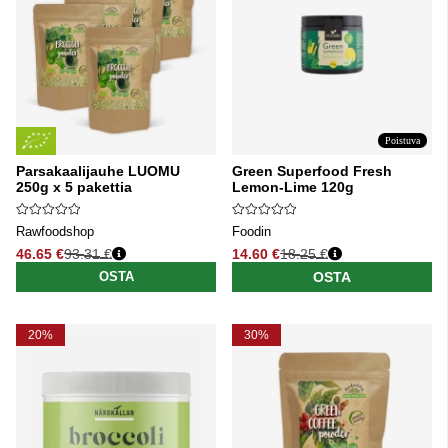
Poistuva
Parsakaalijauhe LUOMU
Green Superfood Fresh
250g x 5 pakettia
Lemon-Lime 120g
Rawfoodshop
Foodin
46.65 €
93.31 €
14.60 €
18.25 €
Normaali hinta
Normaali hinta
OSTA
OSTA
20%
30%