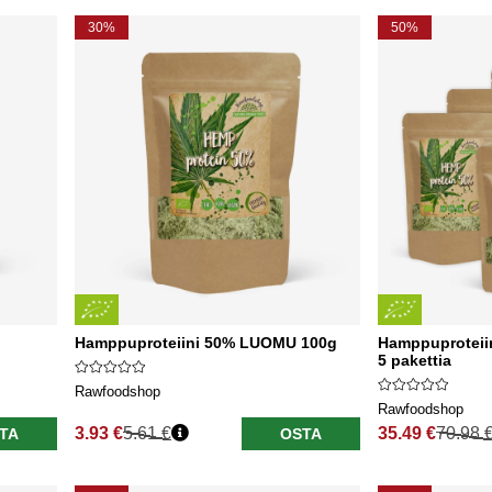
30%
50%
Hamppuproteiini 50% LUOMU 100g
Hamppuproteii
5 pakettia
Rawfoodshop
Rawfoodshop
3.93 €
5.61 €
35.49 €
70.98 
TA
OSTA
Normaali hinta
Normaali hinta