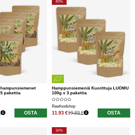
40%
 hampunsiemenet
Hamppunsiemeniä Kuorittuja LUOMU
5 pakettia
100g x 3 pakettia
Rawfoodshop
€
OSTA
11.93 €
19.89 €
OSTA
Normaali hinta
30%