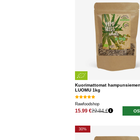
Kuorimattomat hampunsiemen
LUOMU 1kg
Rawfoodshop
15.99 €
22.84 €
OS
Normaali hinta
30%