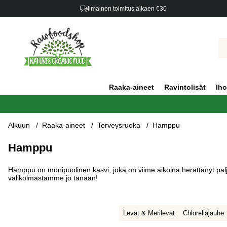
Ilmainen toimitus alkaen €30
Raaka-aineet
Ravintolisät
Iho
Alkuun
Raaka-aineet
Terveysruoka
Hamppu
Hamppu
Hamppu on monipuolinen kasvi, joka on viime aikoina herättänyt pal
valikoimastamme jo tänään!
Levät & Merilevät
Chlorellajauhe