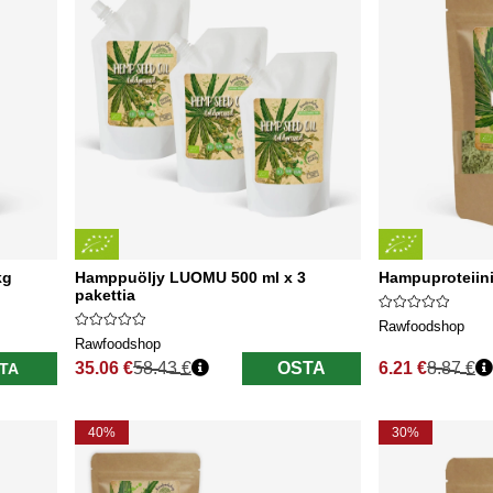
kg
Hamppuöljy LUOMU 500 ml x 3
Hampuproteiin
pakettia
Rawfoodshop
Rawfoodshop
35.06 €
58.43 €
OSTA
6.21 €
8.87 €
TA
Normaali hinta
Normaali hinta
40%
30%