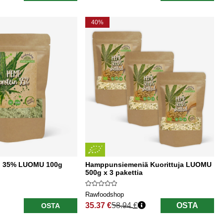
40%
i 35% LUOMU 100g
Hamppunsiemeniä Kuorittuja LUOMU
500g x 3 pakettia
Rawfoodshop
35.37 €
58.94 €
OSTA
OSTA
Normaali hinta