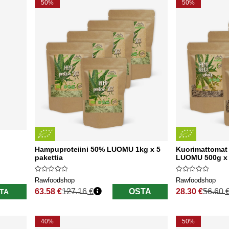
50%
50%
Hampuproteiini 50% LUOMU 1kg x 5
Kuorimattomat
pakettia
LUOMU 500g x 
Rawfoodshop
Rawfoodshop
63.58 €
127.16 €
OSTA
28.30 €
56.60 
TA
Normaali hinta
Normaali hinta
40%
50%