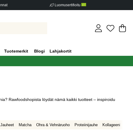
innat
Luomusertifioitu
Os
Mä
.
Tuotemerkit
Blogi
Lahjakortit
ia? Rawfoodshopista löydät nämä kaikki tuotteet – inspiroidu
 Jauheet
Matcha
Ohra & Vehnäruoho
Proteiinijauhe
Kollageeni