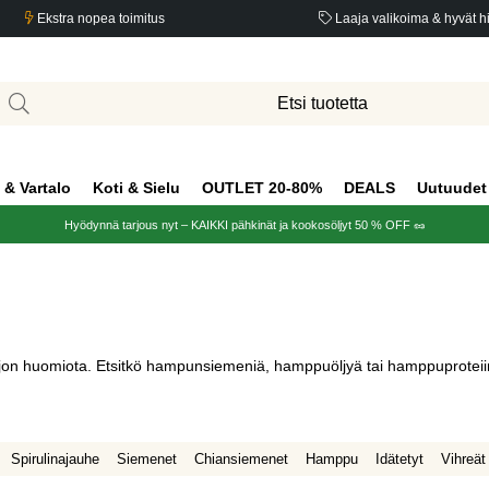
Ekstra nopea toimitus
Laaja valikoima & hyvät h
 & Vartalo
Koti & Sielu
OUTLET 20-80%
DEALS
Uutuudet
Hyödynnä tarjous nyt – KAIKKI pähkinät ja kookosöljyt 50 % OFF 🥜
jon huomiota. Etsitkö hampunsiemeniä, hamppuöljyä tai hamppuproteiin
Spirulinajauhe
Siemenet
Chiansiemenet
Hamppu
Idätetyt
Vihreät