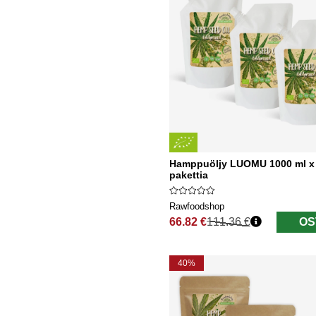
Hamppuöljy LUOMU 1000 ml x
pakettia
Rawfoodshop
66.82 €
111.36 €
OS
Normaali hinta
40%