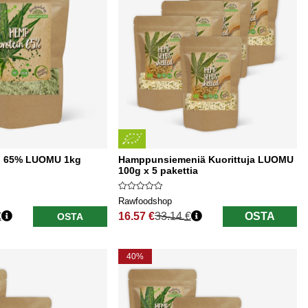
i 65% LUOMU 1kg
Hamppunsiemeniä Kuorittuja LUOMU
100g x 5 pakettia
Rawfoodshop
€
16.57 €
33.14 €
OSTA
OSTA
Normaali hinta
40%