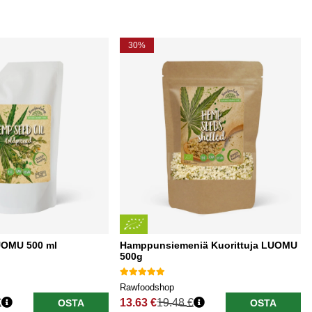
30%
UOMU 500 ml
Hamppunsiemeniä Kuorittuja LUOMU
500g
Rawfoodshop
€
13.63 €
19.48 €
OSTA
OSTA
Normaali hinta