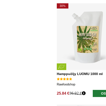
30%
Hamppuöljy LUOMU 1000 ml
Rawfoodshop
25.84 €
36.92 €
OS
Normaali hinta