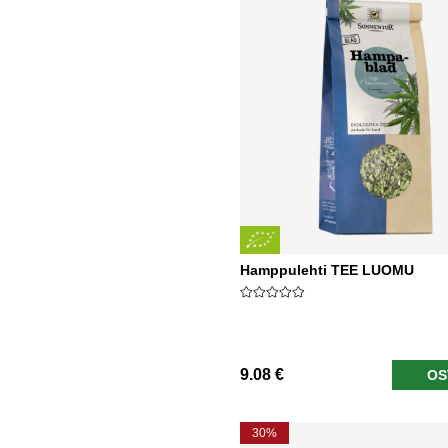
Hamppulehti TEE LUOMU
9.08 €
OS
30%