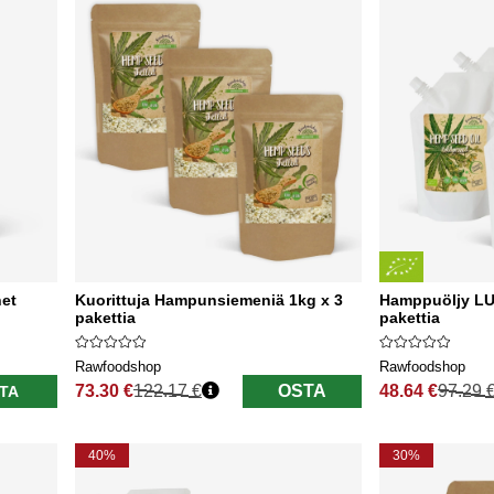
et
Kuorittuja Hampunsiemeniä 1kg x 3
Hamppuöljy LU
pakettia
pakettia
Rawfoodshop
Rawfoodshop
73.30 €
122.17 €
OSTA
48.64 €
97.29 
TA
Normaali hinta
Normaali hinta
40%
30%