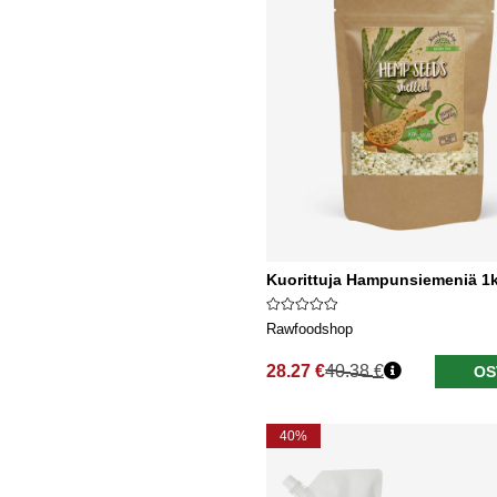
Kuorittuja Hampunsiemeniä 1
Rawfoodshop
28.27 €
40.38 €
OS
Normaali hinta
40%