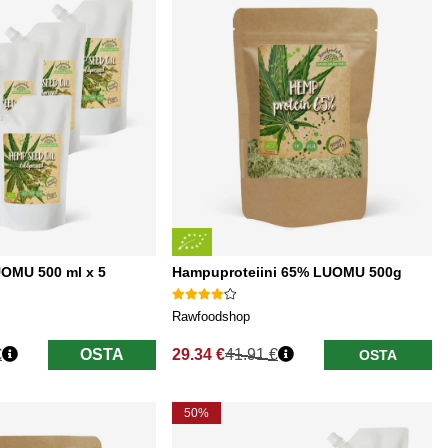
OMU 500 ml x 5
Hampuproteiini 65% LUOMU 500g
Rawfoodshop
€
OSTA
29.34 €
41.91 €
OSTA
Normaali hinta
50%