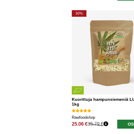
30%
Kuorittuja hampunsiemeniä 
1kg
Rawfoodshop
25.06 €
35.79 €
OS
Normaali hinta