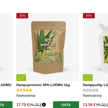
30%
30%
 LUOMU
Hampuproteiini 50% LUOMU 1kg
Hamppuöljy L
Rawfoodshop
Rawfoodshop
17.70 €
25.29 €
13.56 €
19.38 
TA
OSTA
Normaali hinta
Normaali hinta