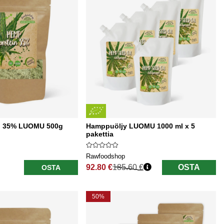
i 35% LUOMU 500g
Hamppuöljy LUOMU 1000 ml x 5
pakettia
Rawfoodshop
92.80 €
185.60 €
OSTA
OSTA
Normaali hinta
50%