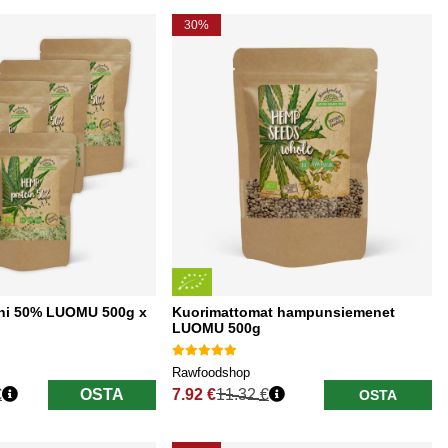
30%
ni 50% LUOMU 500g x
Kuorimattomat hampunsiemenet
LUOMU 500g
Rawfoodshop
€
OSTA
7.92 €
11.32 €
OSTA
Normaali hinta