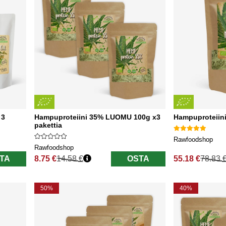
 3
Hampuproteiini 35% LUOMU 100g x3
Hampuproteiin
pakettia
Rawfoodshop
Rawfoodshop
TA
8.75 €
14.58 €
OSTA
55.18 €
78.83 
Normaali hinta
Normaali hinta
50%
40%