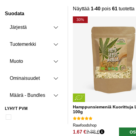
Näyttää
1-40
pois
61
tuotetta
Suodata
Tuotteet
30%
Järjestä
Tuotemerkki
Muoto
Ominaisuudet
Määrä - Bundles
Hamppunsiemeniä Kuorittuja
LYHYT PVM
100g
Rawfoodshop
1.67 €
2.38 €
OS
Normaali hinta