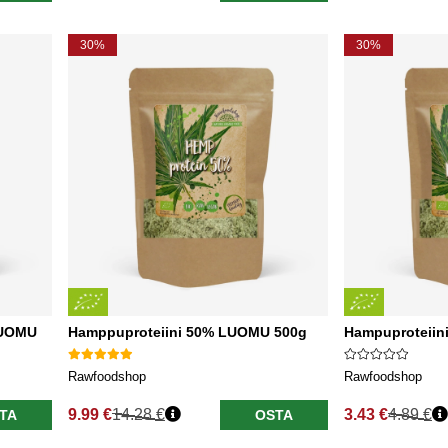
30%
30%
LUOMU
Hamppuproteiini 50% LUOMU 500g
Hampuproteiin
Rawfoodshop
Rawfoodshop
9.99 €
14.28 €
3.43 €
4.89 €
TA
OSTA
Normaali hinta
Normaali hinta