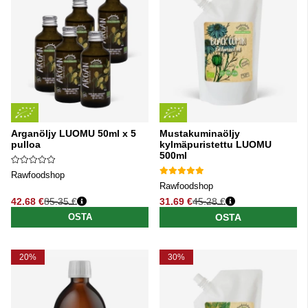
Arganöljy LUOMU 50ml x 5
Mustakuminaöljy
pulloa
kylmäpuristettu LUOMU
500ml
Rawfoodshop
Rawfoodshop
42.68 €
85.35 €
31.69 €
45.28 €
Normaali hinta
Normaali hinta
OSTA
OSTA
20%
30%