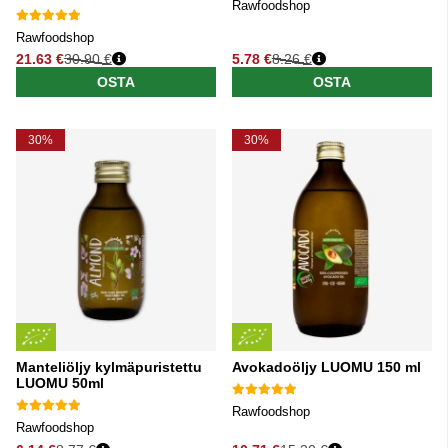
Rawfoodshop
Rawfoodshop
21.63 €
30.90 €
5.78 €
8.26 €
Normaali hinta
Normaali hinta
OSTA
OSTA
30%
30%
Manteliöljy kylmäpuristettu
Avokadoöljy LUOMU 150 ml
LUOMU 50ml
Rawfoodshop
Rawfoodshop