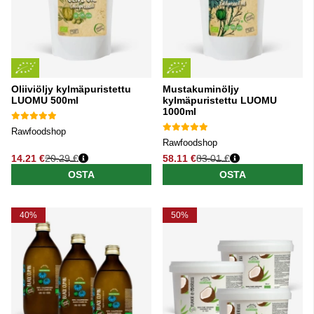
Oliiviöljy kylmäpuristettu
Mustakuminöljy
LUOMU 500ml
kylmäpuristettu LUOMU
1000ml
Rawfoodshop
Rawfoodshop
14.21 €
20.29 €
58.11 €
83.01 €
Normaali hinta
Normaali hinta
OSTA
OSTA
40%
50%