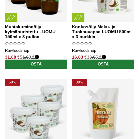
Mustakuminaöljy
Kookosöljy Maku- ja
kylmäpuristettu LUOMU
Tuoksuvapaa LUOMU 500ml
150ml x 3 pulloa
x 3 purkkia
Rawfoodshop
Rawfoodshop
31.08 €
51.80 €
16.83 €
33.65 €
Normaali hinta
Normaali hinta
OSTA
OSTA
50%
30%