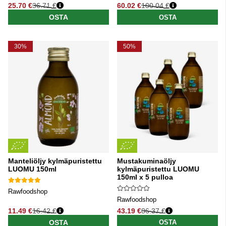
25.70 €
36.71 €
60.02 €
100.04 €
Normaali hinta
Normaali hinta
OSTA
OSTA
30%
50%
Manteliöljy kylmäpuristettu
Mustakuminaöljy
LUOMU 150ml
kylmäpuristettu LUOMU
150ml x 5 pulloa
Rawfoodshop
Rawfoodshop
11.49 €
16.42 €
43.19 €
86.37 €
Normaali hinta
Normaali hinta
OSTA
OSTA