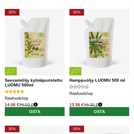
30%
30%
Seesamiöljy kylmäpuristettu
Hamppuöljy LUOMU 500 ml
LUOMU 500ml
Rawfoodshop
Rawfoodshop
14.06 €
20.09 €
13.56 €
19.38 €
Normaali hinta
Normaali hinta
OSTA
OSTA
30%
50%