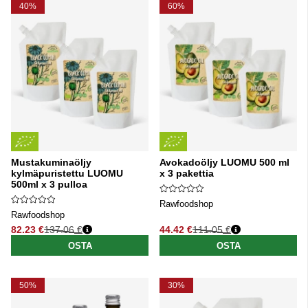
40%
60%
Mustakuminaöljy
Avokadoöljy LUOMU 500 ml
kylmäpuristettu LUOMU
x 3 pakettia
500ml x 3 pulloa
Rawfoodshop
Rawfoodshop
82.23 €
137.06 €
44.42 €
111.05 €
Normaali hinta
Normaali hinta
OSTA
OSTA
50%
30%