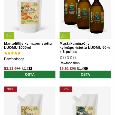
Manteliöljy kylmäpuristettu
Mustakuminaöljy
LUOMU 1000ml
kylmäpuristettu LUOMU 50ml
x 3 pulloa
Rawfoodshop
Rawfoodshop
53.11 €
75.87 €
15.91 €
26.51 €
Normaali hinta
Normaali hinta
OSTA
OSTA
30%
30%