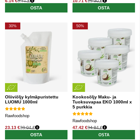
6.14 €
8.77 €
10.71 €
15.30 €
Normaali hinta
Normaali hinta
OSTA
OSTA
30%
50%
Oliiviöljy kylmäpuristettu
Kookosöljy Maku- ja
LUOMU 1000ml
Tuoksuvapaa EKO 1000ml x
5 purkkia
Rawfoodshop
Rawfoodshop
23.13 €
33.04 €
47.42 €
94.84 €
Normaali hinta
Normaali hinta
OSTA
OSTA