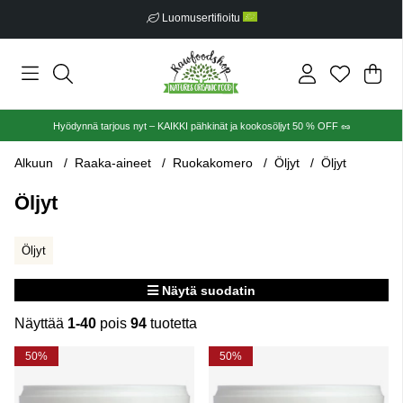
Ilmainen toimitus alkaen €30
Ost
Mää
.
Hyödynnä tarjous nyt – KAIKKI pähkinät ja kookosöljyt 50 % OFF 🥜
Alkuun
Raaka-aineet
Ruokakomero
Öljyt
Öljyt
Öljyt
Öljyt
Näytä suodatin
Näyttää
1-40
pois
94
tuotetta
Tuotteet
50%
50%