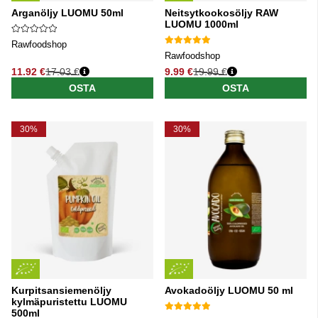
Arganöljy LUOMU 50ml
Neitsytkookosöljy RAW
LUOMU 1000ml
Rawfoodshop
Rawfoodshop
11.92 €
17.03 €
9.99 €
19.99 €
Normaali hinta
Normaali hinta
OSTA
OSTA
30%
30%
Kurpitsansiemenöljy
Avokadoöljy LUOMU 50 ml
kylmäpuristettu LUOMU
500ml