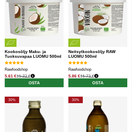
Kookosöljy Maku- ja
Neitsytkookosöljy RAW
Tuoksuvapaa LUOMU 500ml
LUOMU 500ml
Rawfoodshop
Rawfoodshop
5.61 €
11.22 €
5.86 €
11.73 €
Normaali hinta
Normaali hinta
OSTA
OSTA
30%
30%