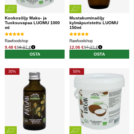
Kookosöljy Maku- ja
Mustakuminaöljy
Tuoksuvapaa LUOMU 1000
kylmäpuristettu LUOMU
ml
150ml
Rawfoodshop
Rawfoodshop
9.48 €
18.97 €
12.06 €
17.23 €
Normaali hinta
Normaali hinta
OSTA
OSTA
30%
50%