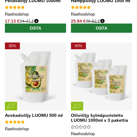
Pellavaöljy LUOMU 1000ml
Hamppuöljy LUOMU 1000 ml
Rawfoodshop
Rawfoodshop
17.13 €
24.47 €
25.84 €
36.92 €
Normaali hinta
Normaali hinta
OSTA
OSTA
30%
40%
Avokadoöljy LUOMU 500 ml
Oliiviöljy kylmäpuristettu
LUOMU 1000ml x 3 pakettia
Rawfoodshop
Rawfoodshop