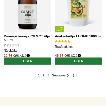
Parempi terveys C8 MCT öljy
Avokadoöljy LUOMU 1000 ml
500ml
Rawfoodshop
Närokällan
22.76 €
28.45 €
45.97 €
65.67 €
Normaali hinta
Normaali hinta
OSTA
OSTA
1
2
3
Seuraava
❯
❯❙