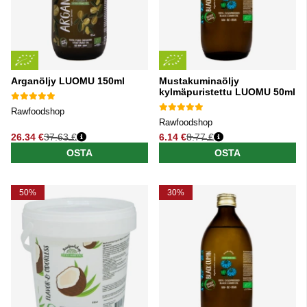
Arganöljy LUOMU 150ml
Mustakuminaöljy
kylmäpuristettu LUOMU 50ml
Rawfoodshop
Rawfoodshop
26.34 €
37.63 €
6.14 €
8.77 €
Normaali hinta
Normaali hinta
OSTA
OSTA
50%
30%