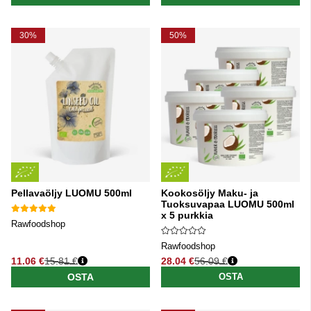
30%
50%
Pellavaöljy LUOMU 500ml
Kookosöljy Maku- ja
Tuoksuvapaa LUOMU 500ml
x 5 purkkia
Rawfoodshop
Rawfoodshop
11.06 €
15.81 €
28.04 €
56.09 €
Normaali hinta
Normaali hinta
OSTA
OSTA