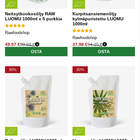
Neitsytkookosöljy RAW
Kurpitsansiemenöljy
LUOMU 1000ml x 5 purkkia
kylmäpuristettu LUOMU
1000ml
Rawfoodshop
Rawfoodshop
49.97 €
99.94 €
37.98 €
54.25 €
Normaali hinta
Normaali hinta
OSTA
OSTA
30%
30%