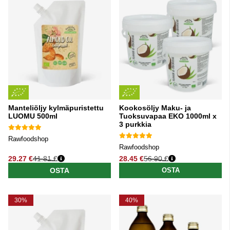
Manteliöljy kylmäpuristettu
Kookosöljy Maku- ja
LUOMU 500ml
Tuoksuvapaa EKO 1000ml x
3 purkkia
Rawfoodshop
Rawfoodshop
29.27 €
41.81 €
28.45 €
56.90 €
Normaali hinta
Normaali hinta
OSTA
OSTA
30%
40%