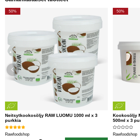
kokeile siis leipoa muumio-patukoita kuivatulla
hedelmällä ja tattarilla!
50%
50%
Neitsytkookosöljy RAW LUOMU 1000 ml x 3
Kookosöljy 
purkkia
500ml x 3 pu
Rawfoodshop
Rawfoodshop