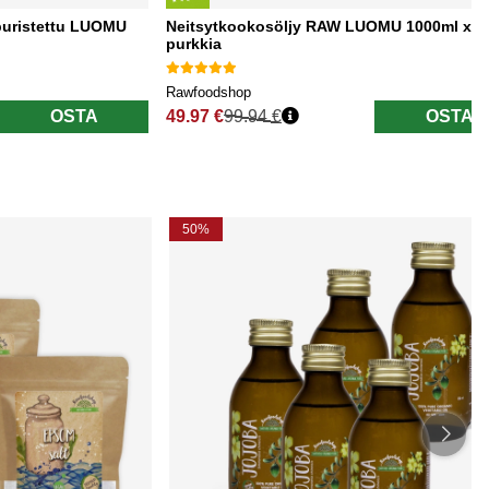
puristettu LUOMU
Neitsytkookosöljy RAW LUOMU 1000ml x 5
purkkia
Rawfoodshop
OSTA
49.97 €
99.94 €
OSTA
Normaali hinta
50%