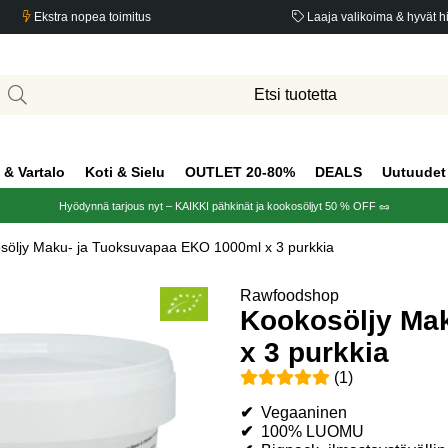
Ekstra nopea toimitus
Laaja valikoima & hyvät h
 & Vartalo
Koti & Sielu
OUTLET 20-80%
DEALS
Uutuudet
Hyödynnä tarjous nyt – KAIKKI pähkinät ja kookosöljyt 50 % OFF 🥜
söljy Maku- ja Tuoksuvapaa EKO 1000ml x 3 purkkia
purkkia
Rawfoodshop
Kookosöljy Ma
x 3 purkkia
Keskiarvoluokitus 5 / 5 Arvio
(
1
)
✔
Vegaaninen
✔
100% LUOMU