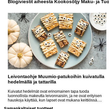
Blogiviestit aiheesta Kookosöljy Maku- ja T
Leivontaohje Muumio-patukoihin kuivatulla
hedelmällä ja tattarilla
Kuivatut hedelmät ovat erinomainen tapa tuoda
luonnollista makeutta leivonnaisiin, ja ne ovat erityisen
hauskoja käyttää, kun lapset ovat mukana keittiössä.
Halloween on täydellinen aika luoda sekä hauskoja että
Samankaltaiset tuotteet
herkullisia reseptejä, joista voitte nauttia yhdessä –