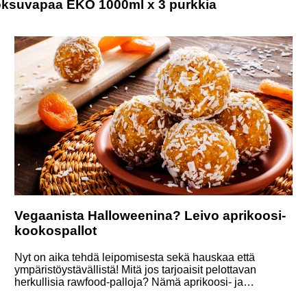
uoksuvapaa EKO 1000ml x 3 purkkia
Vegaanista Halloweenina? Leivo aprikoosi-
kookospallot
Nyt on aika tehdä leipomisesta sekä hauskaa että
ympäristöystävällistä! Mitä jos tarjoaisit pelottavan
herkullisia rawfood-palloja? Nämä aprikoosi- ja
kookospallot ovat täysin vegaanisia, gluteenittomia ja
täydellisiä kaikille terveystietoisille, jotka haluavat