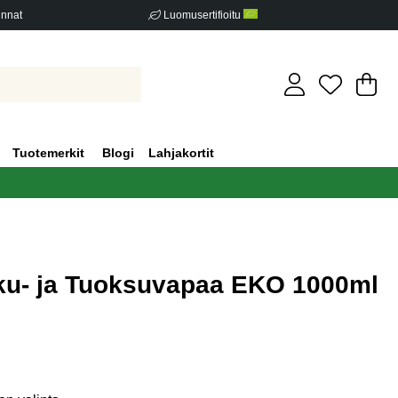
innat
Luomusertifioitu
Os
Mä
.
Tuotemerkit
Blogi
Lahjakortit
ku- ja Tuoksuvapaa EKO 1000ml
iden määrä 1