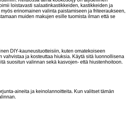
imii loistavasti salaatinkastikkeiden, kastikkeiden ja
 myös erinomainen valinta paistamiseen ja friteeraukseen,
stamaan muiden makujen esille tuomista ilman että se
llinen DIY-kauneustuotteisiin, kuten omatekoiseen
vahvistaa ja kosteuttaa hiuksia. Käytä sitä luonnollisena
iitä suositun valinnan sekä kasvojen- että hiustenhoitoon.
junta-aineita ja keinolannoitteita. Kun valitset tämän
alinnan.