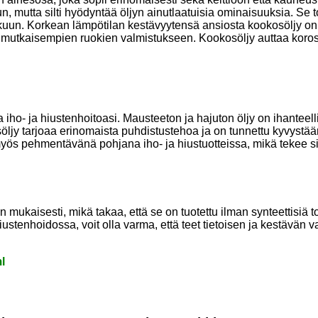
 mutta silti hyödyntää öljyn ainutlaatuisia ominaisuuksia. Se to
kuun. Korkean lämpötilan kestävyytensä ansiosta kookosöljy on
onimutkaisempien ruokien valmistukseen. Kookosöljy auttaa koro
 iho- ja hiustenhoitoasi. Mausteeton ja hajuton öljy on ihantee
jy tarjoaa erinomaista puhdistustehoa ja on tunnettu kyvystään 
i myös pehmentävänä pohjana iho- ja hiustuotteissa, mikä tekee s
ukaisesti, mikä takaa, että se on tuotettu ilman synteettisiä tor
iustenhoidossa, voit olla varma, että teet tietoisen ja kestävän v
l