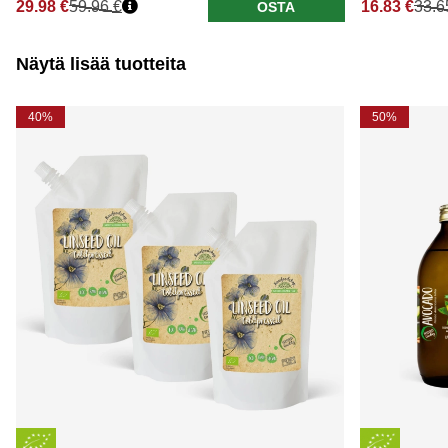
29.98 €
59.96 €
16.83 €
33.6
OSTA
Näytä lisää tuotteita
40%
50%