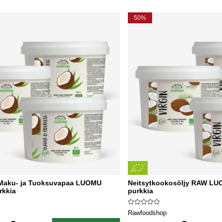
herkutella ilman huonoa omaatuntoa. Lisäksi ne eivät
vaadi uunia – niin helppoja, että jopa kummitukset voivat
50%
tehdä ne!
Maku- ja Tuoksuvapaa LUOMU
Neitsytkookosöljy RAW LU
rkkia
purkkia
Rawfoodshop