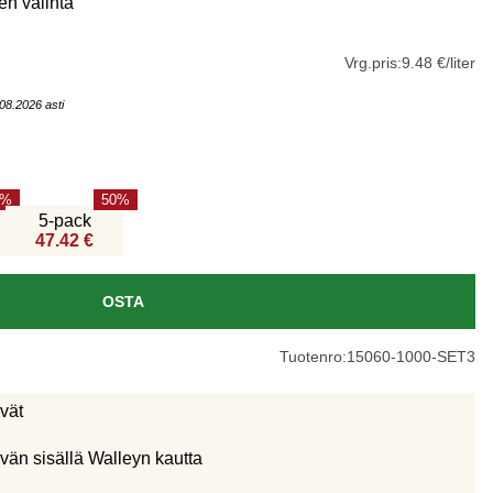
en valinta
Vrg.pris:
9.48 €/liter
08.2026 asti
50
5-pack
47.42 €
OSTA
Tuotenro:
15060-1000-SET3
ivät
vän sisällä Walleyn kautta