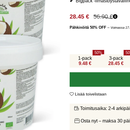
✔
Bigpack -ilmastoystävällin
28.45
€
56.90
€
Pähkinöitä 50% OFF
–
Voimassa 17.
50
50
1-pack
3-pack
9.48 €
28.45 €
Lisää toivelistaan
2-4 arkipä
Toimitusaika:
Osta nyt – maksa 30 päi