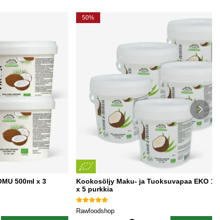
50%
OMU 500ml x 3
Kookosöljy Maku- ja Tuoksuvapaa EKO 10
x 5 purkkia
Rawfoodshop