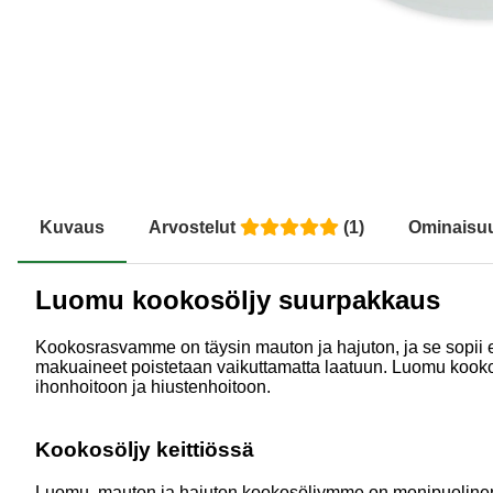
Kuvaus
Arvostelut
(
1
)
Ominaisu
Luomu kookosöljy suurpakkaus
Kookosrasvamme on täysin mauton ja hajuton, ja se sopii er
makuaineet poistetaan vaikuttamatta laatuun. Luomu kookos
ihonhoitoon ja hiustenhoitoon.
Kookosöljy keittiössä
Luomu, mauton ja hajuton kookosöljymme on monipuolinen ai