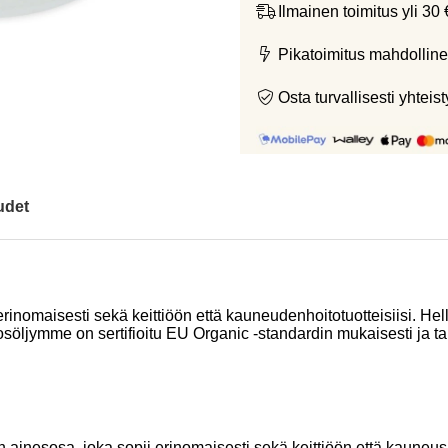
Ilmainen toimitus yli 30 
Pikatoimitus mahdolline
Osta turvallisesti yht
udet
inomaisesti sekä keittiöön että kauneudenhoitotuotteisiisi. Hel
öljymme on sertifioitu EU Organic -standardin mukaisesti ja tar
nesosa, joka sopii erinomaisesti sekä keittiöön että kauneusrut