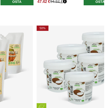
47.42 €
94.84 €
OSTA
OSTA
50%