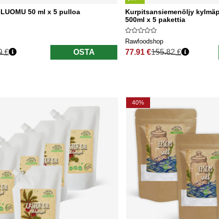
 LUOMU 50 ml x 5 pulloa
Kurpitsansiemenöljy kylmä
500ml x 5 pakettia
Rawfoodshop
9 €
OSTA
77.91 €
155.82 €
nta
Normaali hinta
40%