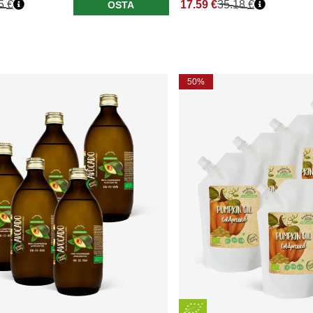
5 €
17.59 €
35.18 €
OSTA
50%