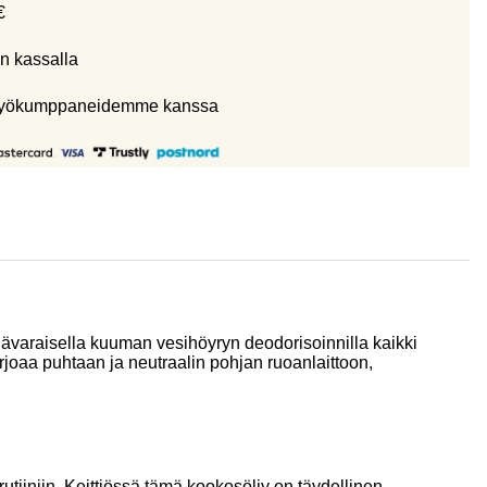
€
n kassalla
eistyökumppaneidemme kanssa
lävaraisella kuuman vesihöyryn deodorisoinnilla kaikki
joaa puhtaan ja neutraalin pohjan ruoanlaittoon,
iiniin. Keittiössä tämä kookosöljy on täydellinen