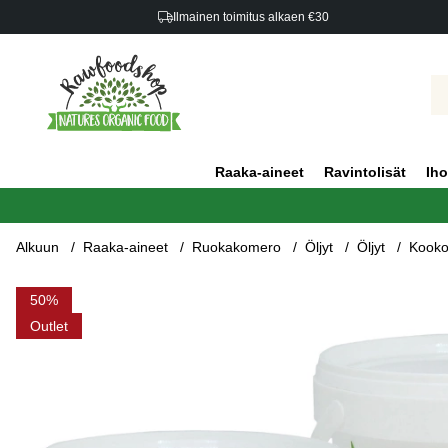
Ilmainen toimitus alkaen €30
Raaka-aineet
Ravintolisät
Iho
Alkuun
Raaka-aineet
Ruokakomero
Öljyt
Öljyt
Kooko
Tuotekuvat Kookosöljy Maku- ja Tuoksuvapaa EKO 1000ml x 3 
50
Outlet