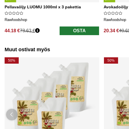
Pellavaöljy LUOMU 1000ml x 3 pakettia
Avokadoöljy
Rawfoodshop
Rawfoodshop
44.18 €
73.63 €
OSTA
20.34 €
40.6
Normaali hinta
Normaali hi
Muut ostivat myös
50%
50%