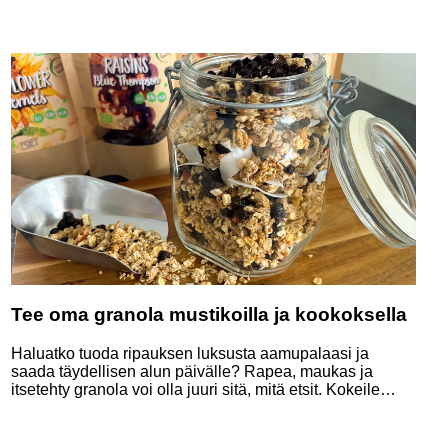
Tee oma granola mustikoilla ja kookoksella
Haluatko tuoda ripauksen luksusta aamupalaasi ja
saada täydellisen alun päivälle? Rapea, maukas ja
itsetehty granola voi olla juuri sitä, mitä etsit. Kokeile
tehdä itse granola, joka on täynnä mustikoita ja kookosta
– täydellinen vegaanille ja kaikille, jotka pitävät
kasvipohjaisista vaihtoehdoista!