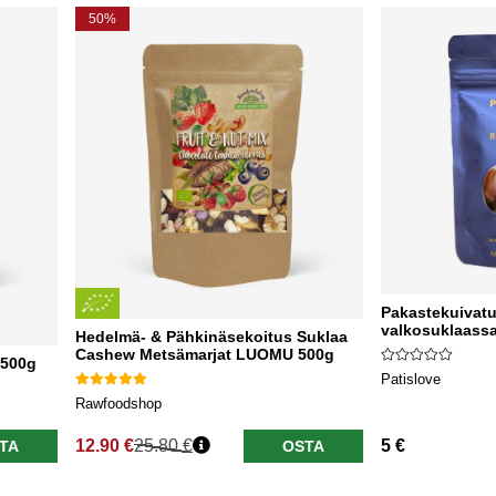
50%
Pakastekuivatu
valkosuklaassa
Hedelmä- & Pähkinäsekoitus Suklaa
Cashew Metsämarjat LUOMU 500g
 500g
Patislove
Rawfoodshop
12.90 €
25.80 €
5 €
TA
OSTA
Normaali hinta