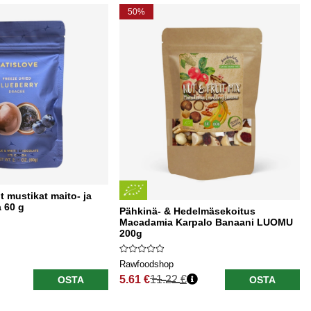
50%
t mustikat maito- ja
 60 g
Pähkinä- & Hedelmäsekoitus
Macadamia Karpalo Banaani LUOMU
200g
Rawfoodshop
5.61 €
11.22 €
OSTA
OSTA
Normaali hinta