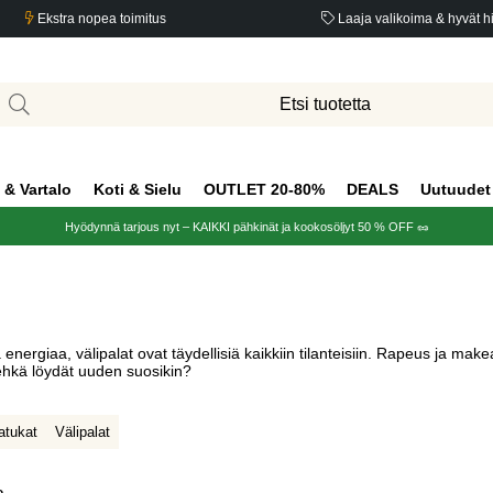
Ekstra nopea toimitus
Laaja valikoima & hyvät h
 & Vartalo
Koti & Sielu
OUTLET 20-80%
DEALS
Uutuudet
Hyödynnä tarjous nyt – KAIKKI pähkinät ja kookosöljyt 50 % OFF 🥜
 energiaa, välipalat ovat täydellisiä kaikkiin tilanteisiin. Rapeus ja mak
hkä löydät uuden suosikin?
atukat
Välipalat