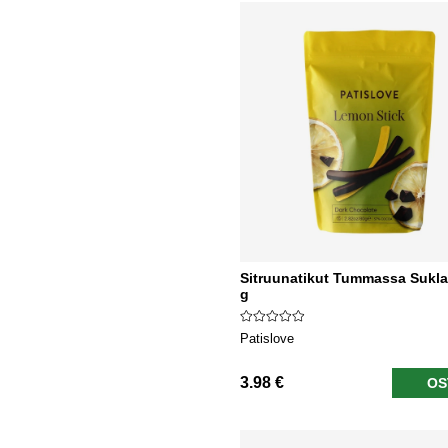
Sitruunatikut Tummassa Sukla
g
Patislove
3.98 €
OS