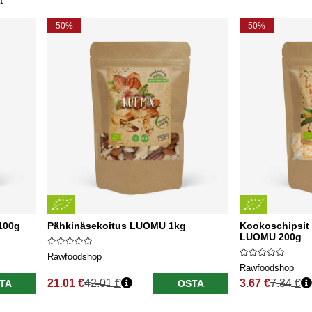
a
50%
50%
100g
Pähkinäsekoitus LUOMU 1kg
Kookoschipsit
LUOMU 200g
Rawfoodshop
Rawfoodshop
21.01 €
42.01 €
3.67 €
7.34 €
TA
OSTA
Normaali hinta
Normaali hinta