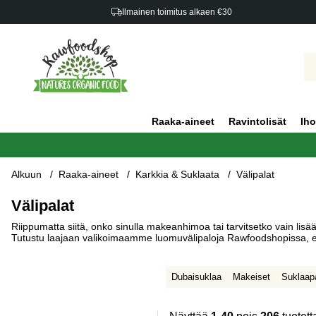
Ilmainen toimitus alkaen €30
Raaka-aineet
Ravintolisät
Iho
Alkuun
Raaka-aineet
Karkkia & Suklaata
Välipalat
Välipalat
Riippumatta siitä, onko sinulla makeanhimoa tai tarvitsetko vain lisää
Tutustu laajaan valikoimaamme luomuvälipaloja Rawfoodshopissa, e
Dubaisuklaa
Makeiset
Suklaap