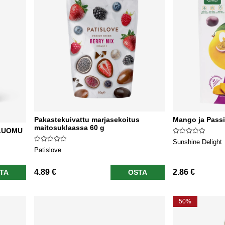
Pakastekuivattu marjasekoitus
Mango ja Pass
maitosuklaassa 60 g
 LUOMU
Sunshine Delight
Patislove
4.89 €
2.86 €
TA
OSTA
50%