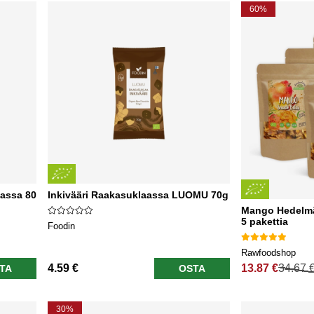
60%
assa 80
Inkivääri Raakasuklaassa LUOMU 70g
Mango Hedelm
5 pakettia
Foodin
Rawfoodshop
4.59 €
13.87 €
34.67 
TA
OSTA
Normaali hinta
30%