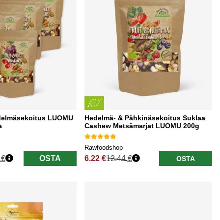
edelmäsekoitus LUOMU
Hedelmä- & Pähkinäsekoitus Suklaa
a
Cashew Metsämarjat LUOMU 200g
Rawfoodshop
 €
OSTA
6.22 €
12.44 €
OSTA
Normaali hinta