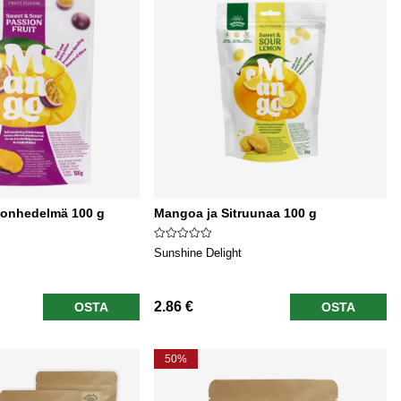
ionhedelmä 100 g
Mangoa ja Sitruunaa 100 g
Sunshine Delight
2.86 €
OSTA
OSTA
50%