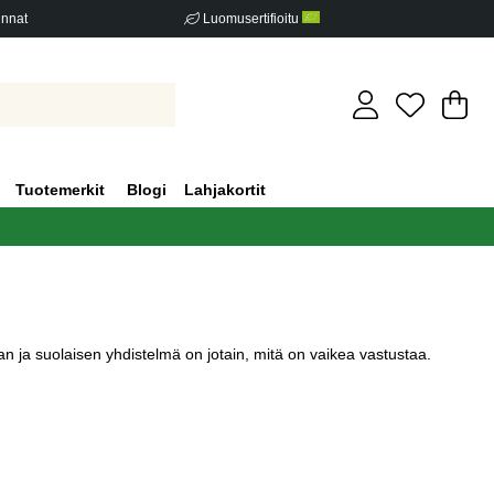
innat
Luomusertifioitu
Os
Mä
.
Tuotemerkit
Blogi
Lahjakortit
ean ja suolaisen yhdistelmä on jotain, mitä on vaikea vastustaa.