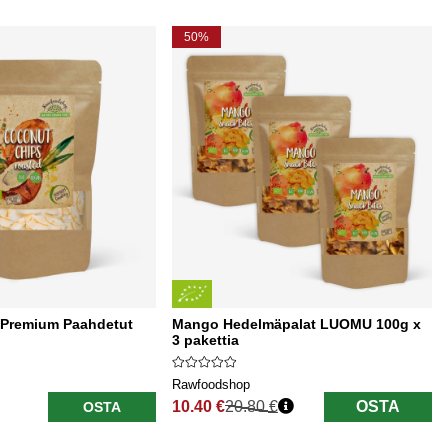
50%
 Premium Paahdetut
Mango Hedelmäpalat LUOMU 100g x
3 pakettia
Rawfoodshop
10.40 €
20.80 €
OSTA
OSTA
Normaali hinta