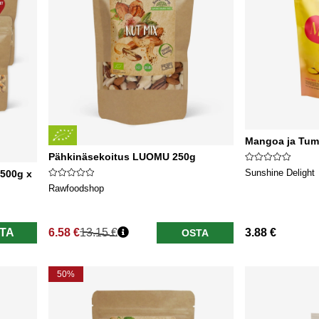
Mangoa ja Tum
Pähkinäsekoitus LUOMU 250g
Sunshine Delight
500g x
Rawfoodshop
TA
6.58 €
13.15 €
3.88 €
OSTA
Normaali hinta
50%