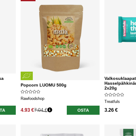
sa
Valkosuklaapa
Hasselpähkinä
Popcorn LUOMU 500g
2x20g
Rawfoodshop
Treatfuls
4.93 €
7.04 €
3.26 €
TA
OSTA
Normaali hinta