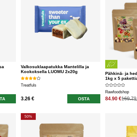
sa
Valkosuklaapatukka Mantelilla ja
Kookoksella LUOMU 2x20g
Pähkinä- ja h
1kg x 5 paketti
Treatfuls
Rawfoodshop
3.26 €
84.90 €
169.79
TA
OSTA
Normaali hinta
50%