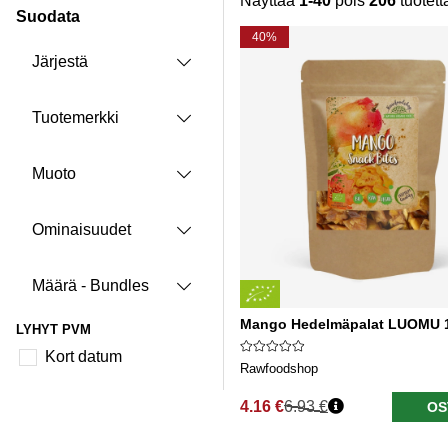
Näyttää
1-40
pois
206
tuotett
Suodata
Tuotteet
40%
Järjestä
Tuotemerkki
Muoto
Ominaisuudet
Määrä - Bundles
Mango Hedelmäpalat LUOMU 
LYHYT PVM
Kort datum
Rawfoodshop
4.16 €
6.93 €
OS
Normaali hinta