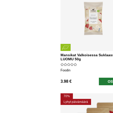
Mansikat Valkoisessa Suklaas
LUOMU 50g
Foodin
3.98 €
OS
70%
Lyhyt päivämäärä