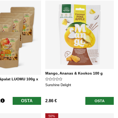
Mango, Ananas & Kookos 100 g
äpalat LUOMU 100g x
Sunshine Delight
€
OSTA
2.86 €
OSTA
50%