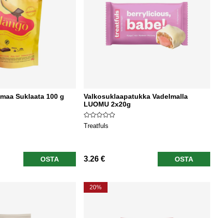
maa Suklaata 100 g
Valkosuklaapatukka Vadelmalla
LUOMU 2x20g
Treatfuls
3.26 €
OSTA
OSTA
20%