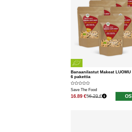
Banaanilastut Makeat LUOMU 
6 pakettia
Save The Food
16.89 €
56.29 €
OS
Normaali hinta