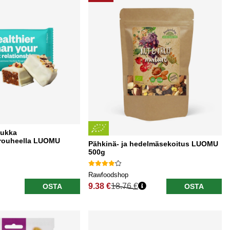
tukka
rouheella LUOMU
Pähkinä- ja hedelmäsekoitus LUOMU
500g
Rawfoodshop
9.38 €
18.76 €
OSTA
OSTA
Normaali hinta