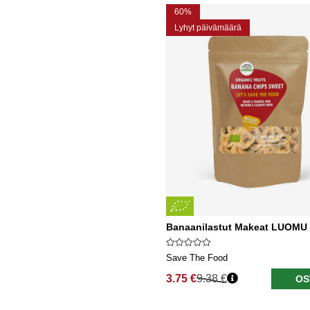
60%
Lyhyt päivämäärä
Banaanilastut Makeat LUOMU
Save The Food
3.75 €
9.38 €
OS
Normaali hinta