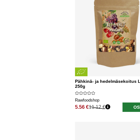
Pähkinä- ja hedelmäsekoitus
250g
Rawfoodshop
5.56 €
11.12 €
OS
Normaali hinta