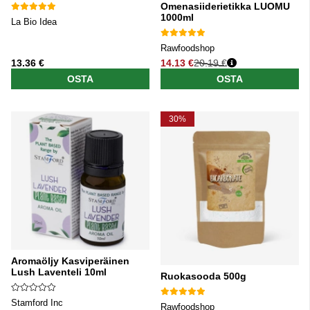
Omenasiiderietikka LUOMU
1000ml
La Bio Idea
Rawfoodshop
13.36 €
14.13 €
20.19 €
Normaali hinta
OSTA
OSTA
30%
Aromaöljy Kasviperäinen
Lush Laventeli 10ml
Ruokasooda 500g
Stamford Inc
Rawfoodshop