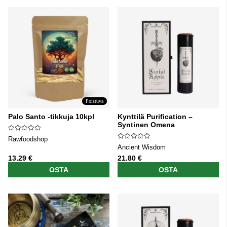
Poistuva
Palo Santo -tikkuja 10kpl
Kynttilä Purification –
Syntinen Omena
Rawfoodshop
Ancient Wisdom
13.29 €
21.80 €
OSTA
OSTA