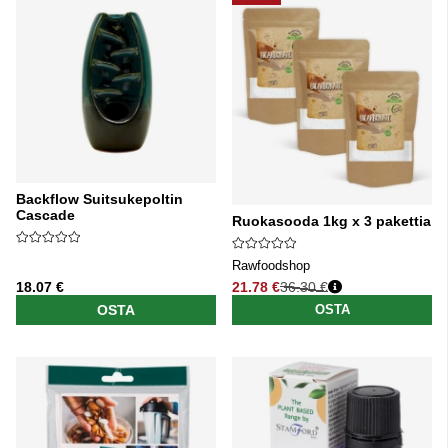
Backflow Suitsukepoltin
Cascade
Ruokasooda 1kg x 3 pakettia
Rawfoodshop
18.07 €
21.78 €
36.30 €
Normaali hinta
OSTA
OSTA