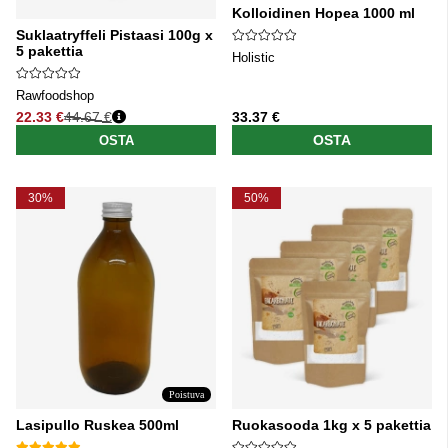
Kolloidinen Hopea 1000 ml
Suklaatryffeli Pistaasi 100g x
5 pakettia
Holistic
Rawfoodshop
22.33 €
44.67 €
33.37 €
Normaali hinta
OSTA
OSTA
30%
50%
Poistuva
Lasipullo Ruskea 500ml
Ruokasooda 1kg x 5 pakettia