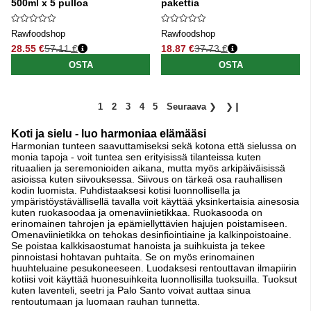
500ml x 5 pulloa
pakettia
Rawfoodshop
Rawfoodshop
28.55 €
57.11 €
18.87 €
37.73 €
Normaali hinta
Normaali hinta
OSTA
OSTA
1
2
3
4
5
Seuraava
❯
❯❙
Koti ja sielu - luo harmoniaa elämääsi
Harmonian tunteen saavuttamiseksi sekä kotona että sielussa on
monia tapoja - voit tuntea sen erityisissä tilanteissa kuten
rituaalien ja seremonioiden aikana, mutta myös arkipäiväisissä
asioissa kuten siivouksessa. Siivous on tärkeä osa rauhallisen
kodin luomista. Puhdistaaksesi kotisi luonnollisella ja
ympäristöystävällisellä tavalla voit käyttää yksinkertaisia ainesosia
kuten ruokasoodaa ja omenaviinietikkaa. Ruokasooda on
erinomainen tahrojen ja epämiellyttävien hajujen poistamiseen.
Omenaviinietikka on tehokas desinfiointiaine ja kalkinpoistoaine.
Se poistaa kalkkisaostumat hanoista ja suihkuista ja tekee
pinnoistasi hohtavan puhtaita. Se on myös erinomainen
huuhteluaine pesukoneeseen. Luodaksesi rentouttavan ilmapiirin
kotiisi voit käyttää huonesuihkeita luonnollisilla tuoksuilla. Tuoksut
kuten laventeli, seetri ja Palo Santo voivat auttaa sinua
rentoutumaan ja luomaan rauhan tunnetta.