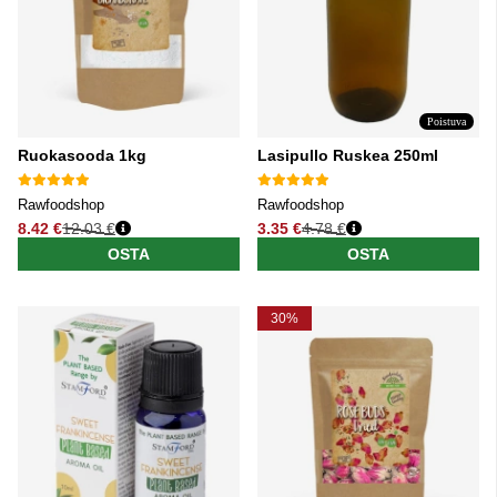
Poistuva
Ruokasooda 1kg
Lasipullo Ruskea 250ml
Rawfoodshop
Rawfoodshop
8.42 €
12.03 €
3.35 €
4.78 €
Normaali hinta
Normaali hinta
OSTA
OSTA
30%