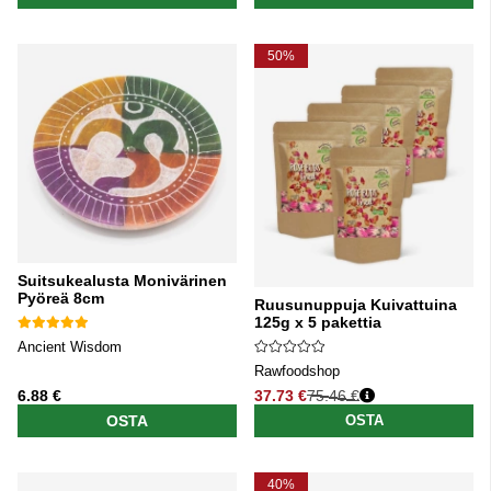
50%
Suitsukealusta Monivärinen
Pyöreä 8cm
Ruusunuppuja Kuivattuina
125g x 5 pakettia
Ancient Wisdom
Rawfoodshop
6.88 €
37.73 €
75.46 €
Normaali hinta
OSTA
OSTA
40%