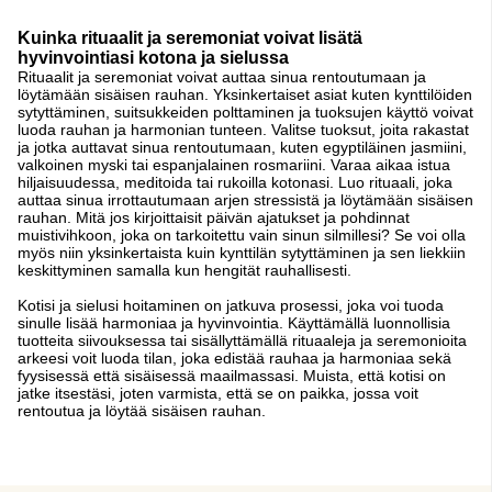
Kuinka rituaalit ja seremoniat voivat lisätä
hyvinvointiasi kotona ja sielussa
Rituaalit ja seremoniat voivat auttaa sinua rentoutumaan ja
löytämään sisäisen rauhan. Yksinkertaiset asiat kuten kynttilöiden
sytyttäminen, suitsukkeiden polttaminen ja tuoksujen käyttö voivat
luoda rauhan ja harmonian tunteen. Valitse tuoksut, joita rakastat
ja jotka auttavat sinua rentoutumaan, kuten egyptiläinen jasmiini,
valkoinen myski tai espanjalainen rosmariini. Varaa aikaa istua
hiljaisuudessa, meditoida tai rukoilla kotonasi. Luo rituaali, joka
auttaa sinua irrottautumaan arjen stressistä ja löytämään sisäisen
rauhan. Mitä jos kirjoittaisit päivän ajatukset ja pohdinnat
muistivihkoon, joka on tarkoitettu vain sinun silmillesi? Se voi olla
myös niin yksinkertaista kuin kynttilän sytyttäminen ja sen liekkiin
keskittyminen samalla kun hengität rauhallisesti.
Kotisi ja sielusi hoitaminen on jatkuva prosessi, joka voi tuoda
sinulle lisää harmoniaa ja hyvinvointia. Käyttämällä luonnollisia
tuotteita siivouksessa tai sisällyttämällä rituaaleja ja seremonioita
arkeesi voit luoda tilan, joka edistää rauhaa ja harmoniaa sekä
fyysisessä että sisäisessä maailmassasi. Muista, että kotisi on
jatke itsestäsi, joten varmista, että se on paikka, jossa voit
rentoutua ja löytää sisäisen rauhan.