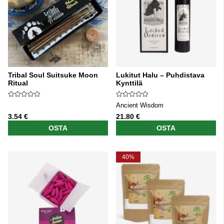
Tribal Soul Suitsuke Moon
Lukitut Halu – Puhdistava
Ritual
Kynttilä
Ancient Wisdom
3.54 €
21.80 €
OSTA
OSTA
40%