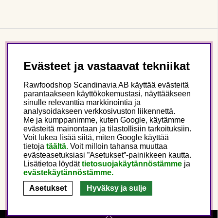
Asiakaspalvelu
Evästeet ja vastaavat tekniikat
Tietoa meistä
Rawfoodshop Scandinavia AB käyttää evästeitä
parantaakseen käyttökokemustasi, näyttääkseen
sinulle relevanttia markkinointia ja
Seuraa meitä
analysoidakseen verkkosivuston liikennettä.
Me ja kumppanimme, kuten Google, käytämme
evästeitä mainontaan ja tilastollisiin tarkoituksiin.
Tämä on Rawfoodshop
Voit lukea lisää siitä, miten Google käyttää
tietoja
täältä
.
Voit milloin tahansa muuttaa
evästeasetuksiasi ”Asetukset”-painikkeen kautta.
Finland
Lisätietoa löydät
tietosuojakäytännöstämme
ja
evästekäytännöstämme.
Asetukset
Hyväksy ja sulje
Copyright © 2025 Rawfoodshop Scandinavia AB