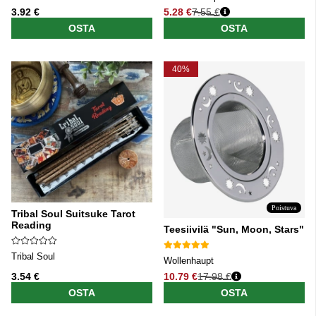
3.92 €
5.28 €
7.55 €
Normaali hinta
OSTA
OSTA
40%
Poistuva
Tribal Soul Suitsuke Tarot
Reading
Teesiivilä "Sun, Moon, Stars"
Tribal Soul
Wollenhaupt
3.54 €
10.79 €
17.98 €
Normaali hinta
OSTA
OSTA