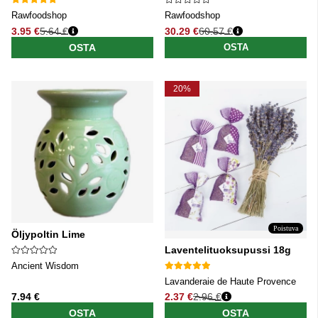
Rawfoodshop
Rawfoodshop
3.95 €
5.64 €
30.29 €
60.57 €
Normaali hinta
Normaali hinta
OSTA
OSTA
20%
Poistuva
Öljypoltin Lime
Laventelituoksupussi 18g
Ancient Wisdom
Lavanderaie de Haute Provence
7.94 €
2.37 €
2.96 €
Normaali hinta
OSTA
OSTA