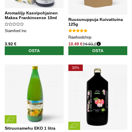
Aromaöljy Kasvipohjainen
Makea Frankincense 10ml
Ruusunuppuja Kuivattuina
125g
Stamford Inc
Rawfoodshop
3.92 €
10.49 €
14.99 €
Normaali hinta
OSTA
OSTA
30%
Sitruunamehu EKO 1 litra