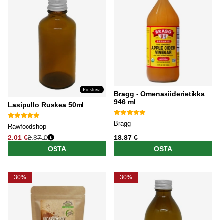
Poistuva
Bragg - Omenasiiderietikka
946 ml
Lasipullo Ruskea 50ml
Bragg
Rawfoodshop
2.01 €
2.87 €
18.87 €
Normaali hinta
OSTA
OSTA
30%
30%