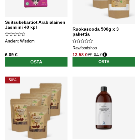
Suitsukekartiot Arabialainen
Jasmiini 40 kpl
Ruokasooda 500g x 3
pakettia
Ancient Wisdom
Rawfoodshop
6.69 €
13.58 €
22.64 €
Normaali hinta
OSTA
OSTA
50%