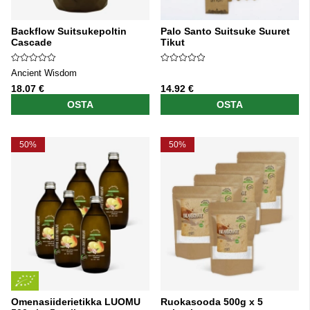
Backflow Suitsukepoltin
Palo Santo Suitsuke Suuret
Cascade
Tikut
Ancient Wisdom
18.07 €
14.92 €
OSTA
OSTA
50%
50%
Omenasiiderietikka LUOMU
Ruokasooda 500g x 5