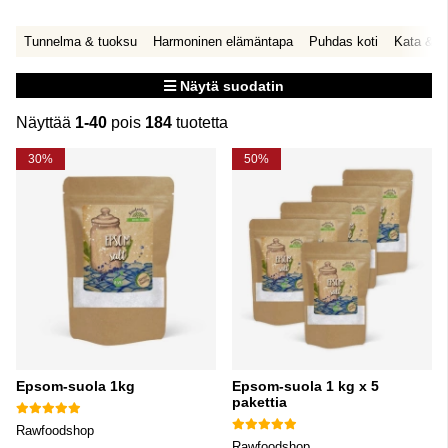
Tunnelma & tuoksu
Harmoninen elämäntapa
Puhdas koti
Kata & s
Näytä suodatin
Näyttää
1-40
pois
184
tuotetta
Tuotteet
30%
50%
Epsom-suola 1kg
Epsom-suola 1 kg x 5
pakettia
Rawfoodshop
Rawfoodshop