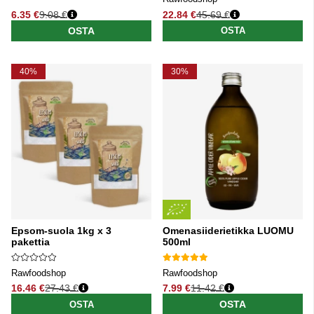
6.35 €
9.08 €
22.84 €
45.69 €
Normaali hinta
Normaali hinta
OSTA
OSTA
40%
30%
Epsom-suola 1kg x 3
Omenasiiderietikka LUOMU
pakettia
500ml
Rawfoodshop
Rawfoodshop
16.46 €
27.43 €
7.99 €
11.42 €
Normaali hinta
Normaali hinta
OSTA
OSTA