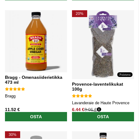
20%
Poistuva
Bragg - Omenasiiderietikka
473 ml
Provence-laventelikukat
100g
Bragg
Lavanderaie de Haute Provence
11.52 €
6.44 €
8.06 €
Normaali hinta
OSTA
OSTA
30%