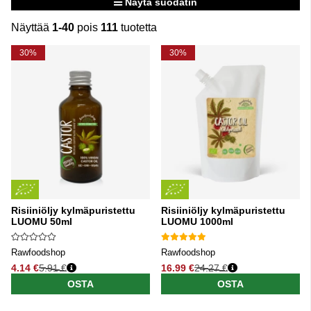
Näytä suodatin
Näyttää
1-40
pois
111
tuotetta
Tuotteet
30%
30%
Risiiniöljy kylmäpuristettu
Risiiniöljy kylmäpuristettu
LUOMU 50ml
LUOMU 1000ml
Rawfoodshop
Rawfoodshop
4.14 €
5.91 €
16.99 €
24.27 €
Normaali hinta
Normaali hinta
OSTA
OSTA