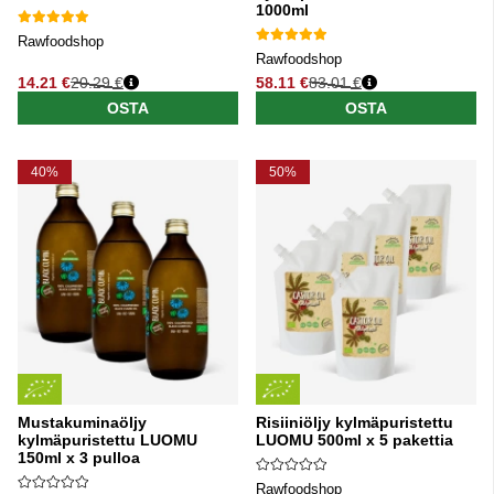
1000ml
Rawfoodshop
Rawfoodshop
14.21 €
20.29 €
58.11 €
83.01 €
Normaali hinta
Normaali hinta
OSTA
OSTA
40%
50%
Mustakuminaöljy
Risiiniöljy kylmäpuristettu
kylmäpuristettu LUOMU
LUOMU 500ml x 5 pakettia
150ml x 3 pulloa
Rawfoodshop