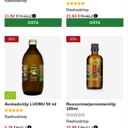
Rawfoodshop
Rawfoodshop
11.92 €
17.03 €
21.63 €
30.90 €
Normaali hinta
Normaali hinta
OSTA
OSTA
30%
30%
Avokadoöljy LUOMU 50 ml
Ruusunmarjansiemenöljy
100ml
Rawfoodshop
Rawfoodshop
5.78 €
8.26 €
22.99 €
32.84 €