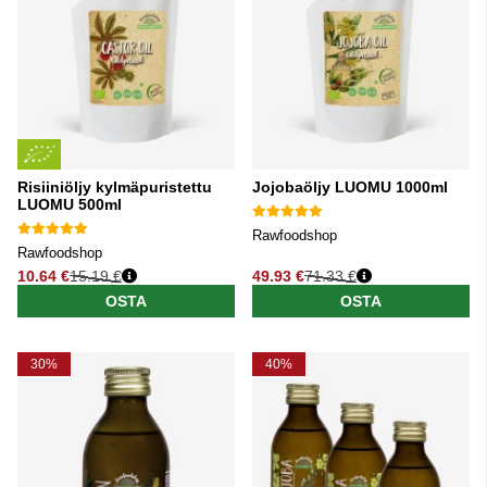
Risiiniöljy kylmäpuristettu
Jojobaöljy LUOMU 1000ml
LUOMU 500ml
Rawfoodshop
Rawfoodshop
10.64 €
15.19 €
49.93 €
71.33 €
Normaali hinta
Normaali hinta
OSTA
OSTA
30%
40%