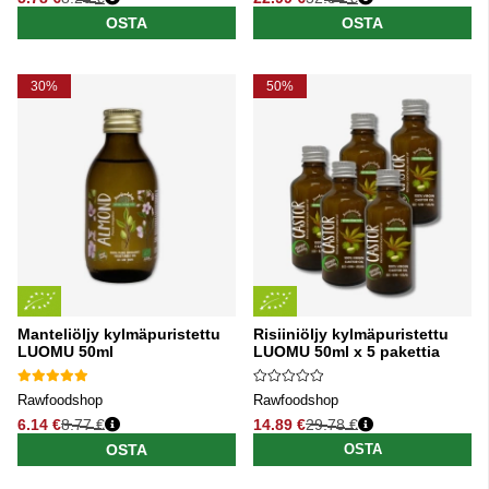
Normaali hinta
Normaali hinta
OSTA
OSTA
30%
50%
Manteliöljy kylmäpuristettu
Risiiniöljy kylmäpuristettu
LUOMU 50ml
LUOMU 50ml x 5 pakettia
Rawfoodshop
Rawfoodshop
6.14 €
8.77 €
14.89 €
29.78 €
Normaali hinta
Normaali hinta
OSTA
OSTA