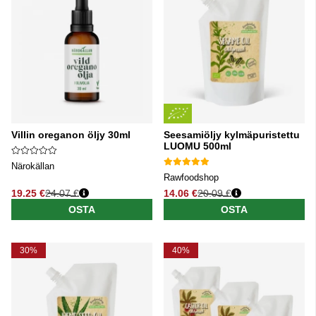
Villin oreganon öljy 30ml
Seesamiöljy kylmäpuristettu
LUOMU 500ml
Närokällan
Rawfoodshop
19.25 €
24.07 €
14.06 €
20.09 €
Normaali hinta
Normaali hinta
OSTA
OSTA
30%
40%