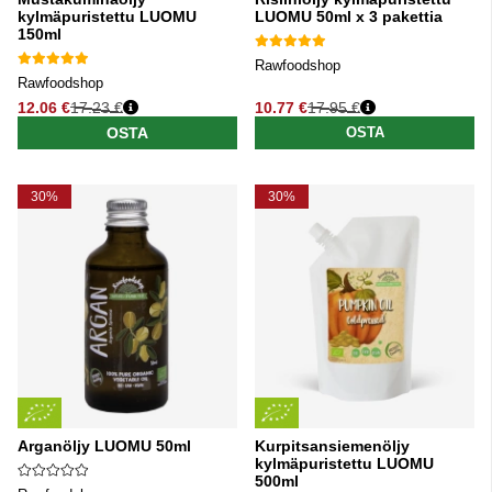
kylmäpuristettu LUOMU
LUOMU 50ml x 3 pakettia
150ml
Rawfoodshop
Rawfoodshop
12.06 €
17.23 €
10.77 €
17.95 €
Normaali hinta
Normaali hinta
OSTA
OSTA
30%
30%
Arganöljy LUOMU 50ml
Kurpitsansiemenöljy
kylmäpuristettu LUOMU
500ml