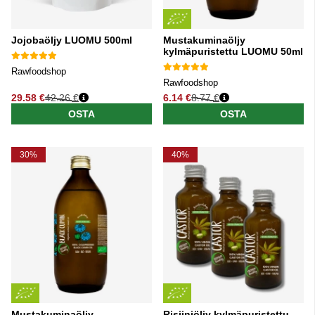
Jojobaöljy LUOMU 500ml
Mustakuminaöljy
kylmäpuristettu LUOMU 50ml
Rawfoodshop
Rawfoodshop
29.58 €
42.26 €
6.14 €
8.77 €
Normaali hinta
Normaali hinta
OSTA
OSTA
30%
40%
Mustakuminaöljy
Risiiniöljy kylmäpuristettu