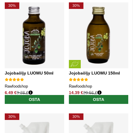
30%
30%
Jojobaöljy LUOMU 50ml
Jojobaöljy LUOMU 150ml
Rawfoodshop
Rawfoodshop
6.49 €
9.28 €
14.39 €
20.56 €
Normaali hinta
Normaali hinta
OSTA
OSTA
30%
30%