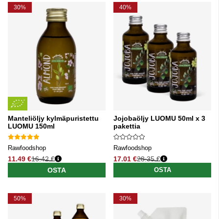
30%
40%
Manteliöljy kylmäpuristettu
Jojobaöljy LUOMU 50ml x 3
LUOMU 150ml
pakettia
Rawfoodshop
Rawfoodshop
11.49 €
16.42 €
17.01 €
28.35 €
Normaali hinta
Normaali hinta
OSTA
OSTA
50%
30%