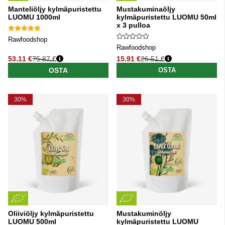
Manteliöljy kylmäpuristettu
Mustakuminaöljy
LUOMU 1000ml
kylmäpuristettu LUOMU 50ml
x 3 pulloa
Rawfoodshop
Rawfoodshop
53.11 €
75.87 €
15.91 €
26.51 €
Normaali hinta
Normaali hinta
OSTA
OSTA
30%
30%
Oliiviöljy kylmäpuristettu
Mustakuminöljy
LUOMU 500ml
kylmäpuristettu LUOMU