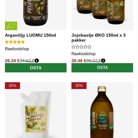
Arganöljy LUOMU 150ml
Jojobaolje ØKO 150ml x 3
pakker
Rawfoodshop
Rawfoodshop
26.34 €
37.63 €
39.46 €
65.77 €
Normaali hinta
Normaali hinta
OSTA
OSTA
30%
30%