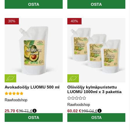
OSTA
OSTA
30%
40%
Avokadoöljy LUOMU 500 ml
Oliiviöljy kylmäpuristettu
LUOMU 1000ml x 3 pakettia
Rawfoodshop
Rawfoodshop
25.70 €
36.71 €
60.02 €
100.04 €
Normaali hinta
Normaali hinta
OSTA
OSTA