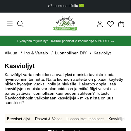
Ilmainen toimitus alkaen €30
Ost
Mää
.
Hyödynnä tarjous nyt – KAIKKI pähkinät ja kookosöljyt 50 % OFF 🥜
Alkuun
Iho & Vartalo
Luonnollinen DIY
Kasviöljyt
Kasviöljyt
Kasviöljyt vartalonhoidossa ovat yksi monista tavoista luoda
hyvinvoinnin tunnetta. Näitä luonnon aarteita on pitkään käytetty
niiden hyötyjen vuoksi iholle ja hiuksille. Haluatko oppia lisää
kasviöljyjen eduista vartalonhoidossa ja mitkä öljyt voivat olla
paras ystäväsi luonnollisen kauneuden suhteen? Tutustu
Rawfoodshopin valikoimaan kasviöljyjä - mikä niistä on uusi
suosikkisi?
Eteeriset öljyt
Rasvat & Vahat
Luonnolliset lisäaineet
Kasviöljyt