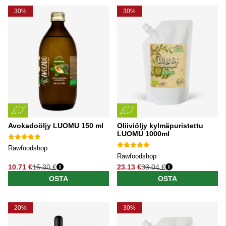
30%
30%
Avokadoöljy LUOMU 150 ml
Oliiviöljy kylmäpuristettu
LUOMU 1000ml
Rawfoodshop
Rawfoodshop
10.71 €
15.30 €
23.13 €
33.04 €
Normaali hinta
Normaali hinta
OSTA
OSTA
20%
30%