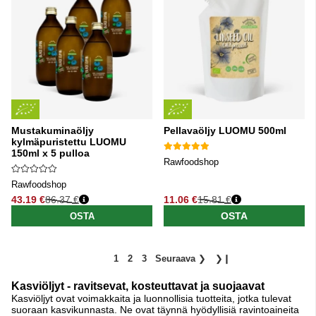
Mustakuminaöljy
Pellavaöljy LUOMU 500ml
kylmäpuristettu LUOMU
150ml x 5 pulloa
Rawfoodshop
Rawfoodshop
43.19 €
86.37 €
11.06 €
15.81 €
Normaali hinta
Normaali hinta
OSTA
OSTA
1
2
3
Seuraava
❯
❯❙
Kasviöljyt - ravitsevat, kosteuttavat ja suojaavat
Kasviöljyt ovat voimakkaita ja luonnollisia tuotteita, jotka tulevat
suoraan kasvikunnasta. Ne ovat täynnä hyödyllisiä ravintoaineita