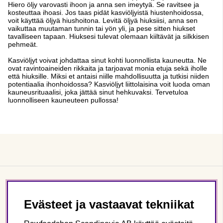
Hiero öljy varovasti ihoon ja anna sen imeytyä. Se ravitsee ja
kosteuttaa ihoasi. Jos taas pidät kasviöljyistä hiustenhoidossa,
voit käyttää öljyä hiushoitona. Levitä öljyä hiuksiisi, anna sen
vaikuttaa muutaman tunnin tai yön yli, ja pese sitten hiukset
tavalliseen tapaan. Hiuksesi tulevat olemaan kiiltävät ja silkkisen
pehmeät.
Kasviöljyt voivat johdattaa sinut kohti luonnollista kauneutta. Ne
ovat ravintoaineiden rikkaita ja tarjoavat monia etuja sekä iholle
että hiuksille. Miksi et antaisi niille mahdollisuutta ja tutkisi niiden
potentiaalia ihonhoidossa? Kasviöljyt liittolaisina voit luoda oman
kauneusrituaalisi, joka jättää sinut hehkuvaksi. Tervetuloa
luonnolliseen kauneuteen pullossa!
Asiakaspalvelu
Evästeet ja vastaavat tekniikat
Tietoa meistä