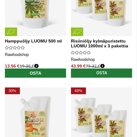
Hamppuöljy LUOMU 500 ml
Risiiniöljy kylmäpuristettu
LUOMU 1000ml x 3 pakettia
Rawfoodshop
Rawfoodshop
13.56 €
19.38 €
43.99 €
73.32 €
Normaali hinta
Normaali hinta
OSTA
OSTA
30%
40%