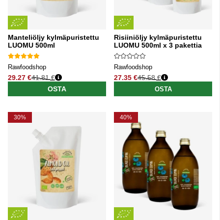
Manteliöljy kylmäpuristettu
Risiiniöljy kylmäpuristettu
LUOMU 500ml
LUOMU 500ml x 3 pakettia
Rawfoodshop
Rawfoodshop
29.27 €
41.81 €
27.35 €
45.58 €
Normaali hinta
Normaali hinta
OSTA
OSTA
30%
40%