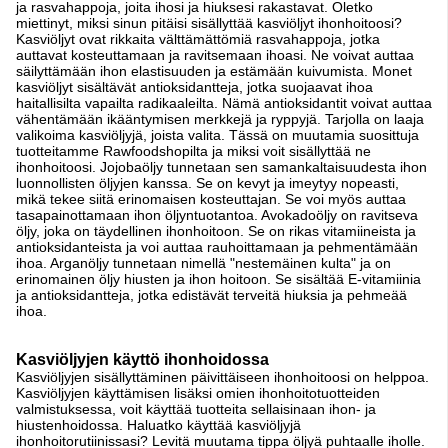
ja rasvahappoja, joita ihosi ja hiuksesi rakastavat. Oletko
miettinyt, miksi sinun pitäisi sisällyttää kasviöljyt ihonhoitoosi?
Kasviöljyt ovat rikkaita välttämättömiä rasvahappoja, jotka
auttavat kosteuttamaan ja ravitsemaan ihoasi. Ne voivat auttaa
säilyttämään ihon elastisuuden ja estämään kuivumista. Monet
kasviöljyt sisältävät antioksidantteja, jotka suojaavat ihoa
haitallisilta vapailta radikaaleilta. Nämä antioksidantit voivat auttaa
vähentämään ikääntymisen merkkejä ja ryppyjä. Tarjolla on laaja
valikoima kasviöljyjä, joista valita. Tässä on muutamia suosittuja
tuotteitamme Rawfoodshopilta ja miksi voit sisällyttää ne
ihonhoitoosi. Jojobaöljy tunnetaan sen samankaltaisuudesta ihon
luonnollisten öljyjen kanssa. Se on kevyt ja imeytyy nopeasti,
mikä tekee siitä erinomaisen kosteuttajan. Se voi myös auttaa
tasapainottamaan ihon öljyntuotantoa. Avokadoöljy on ravitseva
öljy, joka on täydellinen ihonhoitoon. Se on rikas vitamiineista ja
antioksidanteista ja voi auttaa rauhoittamaan ja pehmentämään
ihoa. Arganöljy tunnetaan nimellä "nestemäinen kulta" ja on
erinomainen öljy hiusten ja ihon hoitoon. Se sisältää E-vitamiinia
ja antioksidantteja, jotka edistävät terveitä hiuksia ja pehmeää
ihoa.
Kasviöljyjen käyttö ihonhoidossa
Kasviöljyjen sisällyttäminen päivittäiseen ihonhoitoosi on helppoa.
Kasviöljyjen käyttämisen lisäksi omien ihonhoitotuotteiden
valmistuksessa, voit käyttää tuotteita sellaisinaan ihon- ja
hiustenhoidossa. Haluatko käyttää kasviöljyjä
ihonhoitorutiinissasi? Levitä muutama tippa öljyä puhtaalle iholle.