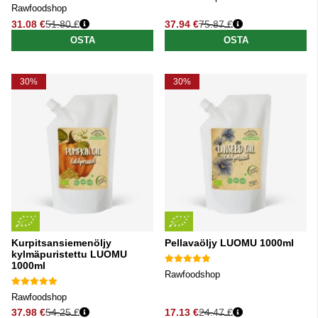
Rawfoodshop
31.08 €
51.80 €
37.94 €
75.87 €
Normaali hinta
Normaali hinta
OSTA
OSTA
30%
30%
Kurpitsansiemenöljy
Pellavaöljy LUOMU 1000ml
kylmäpuristettu LUOMU
1000ml
Rawfoodshop
Rawfoodshop
37.98 €
54.25 €
17.13 €
24.47 €
Normaali hinta
Normaali hinta