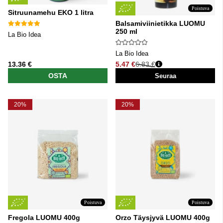
Poistuva
Sitruunamehu EKO 1 litra
Balsamiviinietikka LUOMU
250 ml
La Bio Idea
La Bio Idea
13.36 €
5.47 €
6.83 €
Normaali hinta
OSTA
Seuraa
20%
20%
Poistuva
Poistuva
Fregola LUOMU 400g
Orzo Täysjyvä LUOMU 400g