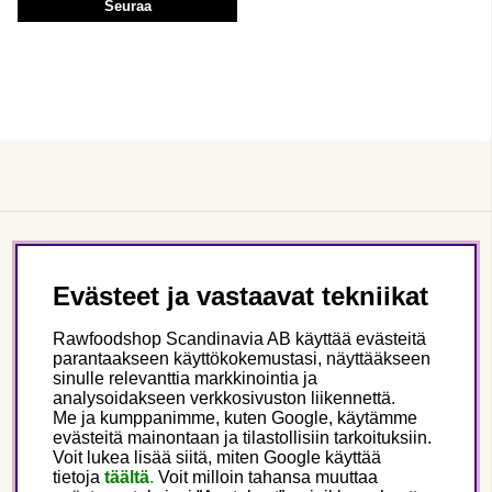
Seuraa
Asiakaspalvelu
Evästeet ja vastaavat tekniikat
Tietoa meistä
Rawfoodshop Scandinavia AB käyttää evästeitä
parantaakseen käyttökokemustasi, näyttääkseen
sinulle relevanttia markkinointia ja
Seuraa meitä
analysoidakseen verkkosivuston liikennettä.
Me ja kumppanimme, kuten Google, käytämme
evästeitä mainontaan ja tilastollisiin tarkoituksiin.
Tämä on Rawfoodshop
Voit lukea lisää siitä, miten Google käyttää
tietoja
täältä
.
Voit milloin tahansa muuttaa