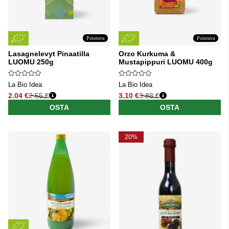
Poistuva
Poistuva
Lasagnelevyt Pinaatilla
Orzo Kurkuma &
LUOMU 250g
Mustapippuri LUOMU 400g
La Bio Idea
La Bio Idea
2.04 €
2.55 €
3.10 €
3.88 €
Normaali hinta
Normaali hinta
OSTA
OSTA
20%