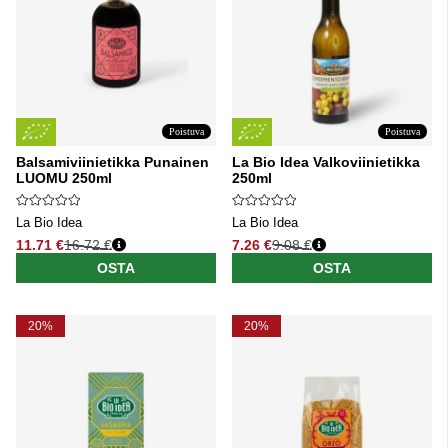
Poistuva
Poistuva
Balsamiviinietikka Punainen
La Bio Idea Valkoviinietikka
LUOMU 250ml
250ml
La Bio Idea
La Bio Idea
11.71 €
16.72 €
7.26 €
9.08 €
Normaali hinta
Normaali hinta
OSTA
OSTA
20%
20%