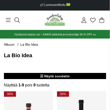
Luomusertifioitu
Ost
Mää
.
Hyödynnä tarjous nyt – KAIKKI pähkinät ja kookosöljyt 50 % OFF 🥜
Alkuun
La Bio Idea
La Bio Idea
Näytä suodatin
Näyttää
1-9
pois
9
tuotetta
Tuotteet
30%
20%