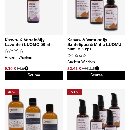
Kasvo- & Vartaloöljy
Kasvo- & Vartaloöljy
Laventeli LUOMO 50ml
Santelipuu & Mirha LUOMU
50ml x 3 kpl
Ancient Wisdom
Ancient Wisdom
9.10 €
13 €
23.41 €
39.01 €
Normaali hinta
Normaali hinta
Seuraa
Seuraa
40%
50%