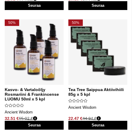
Normaali hinta
Normaali hinta
Seuraa
Seuraa
50%
50%
Kasvo- & Vartaloöljy
Tea Tree Saippua Aktiivihiili
Rosmariini & Frankincense
85g x 5 kpl
LUOMU 50ml x 5 kpl
Ancient Wisdom
Ancient Wisdom
32.51 €
65.02 €
22.47 €
44.94 €
Normaali hinta
Normaali hinta
Seuraa
Seuraa