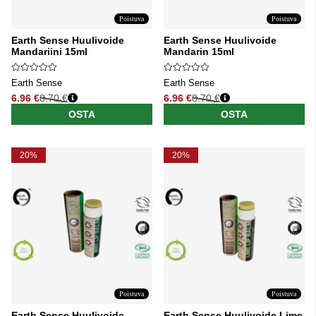
Poistuva
Poistuva
Earth Sense Huulivoide
Earth Sense Huulivoide
Mandariini 15ml
Mandarin 15ml
Earth Sense
Earth Sense
6.96 €
8.70 €
6.96 €
8.70 €
Normaali hinta
Normaali hinta
OSTA
OSTA
20%
20%
Poistuva
Poistuva
Earth Sense Huulivoide
Earth Sense Huulivoide Lime