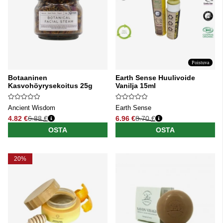
Poistuva
Botaaninen
Earth Sense Huulivoide
Kasvohöyrysekoitus 25g
Vanilja 15ml
Ancient Wisdom
Earth Sense
4.82 €
6.88 €
6.96 €
8.70 €
Normaali hinta
Normaali hinta
OSTA
OSTA
20%