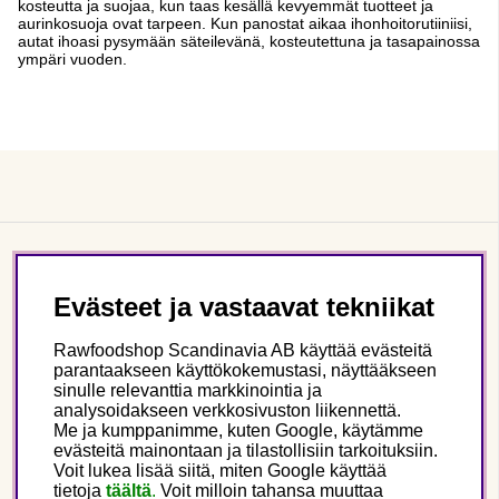
kosteutta ja suojaa, kun taas kesällä kevyemmät tuotteet ja
aurinkosuoja ovat tarpeen. Kun panostat aikaa ihonhoitorutiiniisi,
autat ihoasi pysymään säteilevänä, kosteutettuna ja tasapainossa
ympäri vuoden.
Asiakaspalvelu
Evästeet ja vastaavat tekniikat
Tietoa meistä
Rawfoodshop Scandinavia AB käyttää evästeitä
parantaakseen käyttökokemustasi, näyttääkseen
sinulle relevanttia markkinointia ja
Seuraa meitä
analysoidakseen verkkosivuston liikennettä.
Me ja kumppanimme, kuten Google, käytämme
evästeitä mainontaan ja tilastollisiin tarkoituksiin.
Tämä on Rawfoodshop
Voit lukea lisää siitä, miten Google käyttää
tietoja
täältä
.
Voit milloin tahansa muuttaa