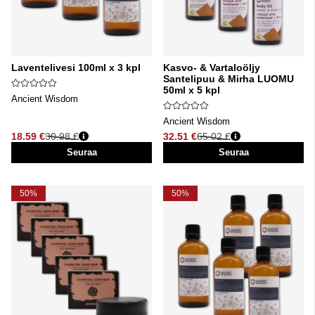
Laventelivesi 100ml x 3 kpl
Kasvo- & Vartaloöljy
Santelipuu & Mirha LUOMU
50ml x 5 kpl
Ancient Wisdom
Ancient Wisdom
18.59 €
30.98 €
32.51 €
65.02 €
Normaali hinta
Normaali hinta
Seuraa
Seuraa
50%
50%