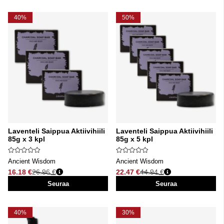
40%
50%
Laventeli Saippua Aktiivihiili
Laventeli Saippua Aktiivihiili
85g x 3 kpl
85g x 5 kpl
Ancient Wisdom
Ancient Wisdom
16.18 €
26.96 €
22.47 €
44.94 €
Normaali hinta
Normaali hinta
Seuraa
Seuraa
40%
30%