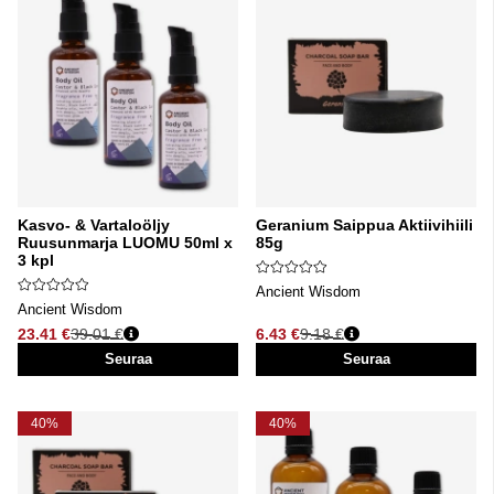
Kasvo- & Vartaloöljy
Geranium Saippua Aktiivihiili
Ruusunmarja LUOMU 50ml x
85g
3 kpl
Ancient Wisdom
Ancient Wisdom
23.41 €
39.01 €
6.43 €
9.18 €
Normaali hinta
Normaali hinta
Seuraa
Seuraa
40%
40%