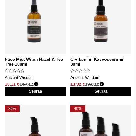
Face Mist Witch Hazel & Tea
C-vitamiini Kasvoseerumi
Tree 100ml
30ml
Ancient Wisdom
Ancient Wisdom
10.11 €
14.44 €
13.92 €
19.89 €
Normaali hinta
Normaali hinta
Seuraa
Seuraa
30%
40%