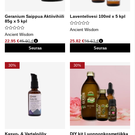
Geranium Saippua Aktiivihiili
Laventelivesi 100ml x 5 kpl
85g x 5 kpl
Ancient Wisdom
Ancient Wisdom
22.95 €
45.90 €
25.82 €
51.63 €
Normaali hinta
Normaali hinta
Seuraa
Seuraa
30%
30%
Kasvo- & Vartaloöljy
DIY kit Luonnonkosmetiikka