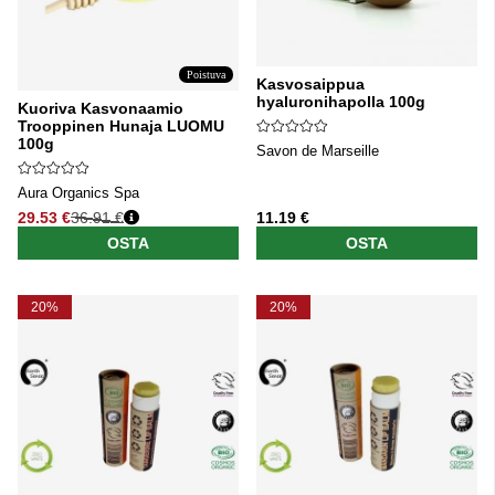
Poistuva
Kasvosaippua
hyaluronihapolla 100g
Kuoriva Kasvonaamio
Trooppinen Hunaja LUOMU
100g
Savon de Marseille
Aura Organics Spa
29.53 €
36.91 €
11.19 €
Normaali hinta
OSTA
OSTA
20%
20%