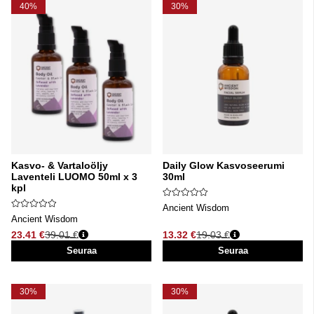
40%
30%
Kasvo- & Vartaloöljy
Daily Glow Kasvoseerumi
Laventeli LUOMO 50ml x 3
30ml
kpl
Ancient Wisdom
Ancient Wisdom
23.41 €
39.01 €
13.32 €
19.03 €
Normaali hinta
Normaali hinta
Seuraa
Seuraa
30%
30%