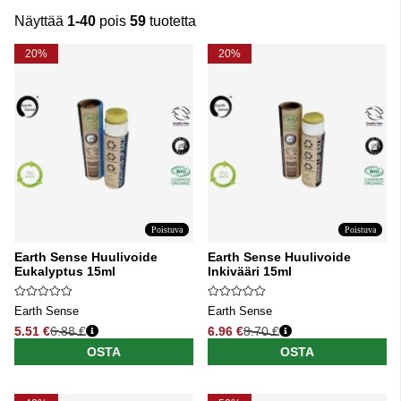
Näyttää
1-40
pois
59
tuotetta
Tuotteet
20%
20%
Poistuva
Poistuva
Earth Sense Huulivoide
Earth Sense Huulivoide
Eukalyptus 15ml
Inkivääri 15ml
Earth Sense
Earth Sense
5.51 €
6.88 €
6.96 €
8.70 €
Normaali hinta
Normaali hinta
OSTA
OSTA