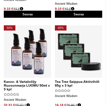
Ancient Wisdom
9.10 €
13 €
9.10 €
13 €
Normaali hinta
Normaali hinta
Seuraa
Seuraa
50%
40%
Kasvo- & Vartaloöljy
Tea Tree Saippua Aktiivihiili
Ruusunmarja LUOMU 50ml x
85g x 3 kpl
5 kpl
Ancient Wisdom
Ancient Wisdom
32.51 €
65.02 €
16.18 €
26.96 €