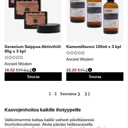
Geranium Saippua Aktiivihiili
Kamomillavesi 100ml x 3 kpl
85g x 3 kpl
Ancient Wisdom
Ancient Wisdom
16.52 €
27.54 €
22.20 €
37 €
Normaali hinta
Normaali hinta
Seuraa
Seuraa
1
2
Seuraava
❯
❯❙
Kasvojenhoitoa kaikille ihotyypeille
Valikoimamme kattaa kaikki vaiheet päivittäisessä
ihonhoitorutiinissasi. Aloita päiväsi hellävaraisella