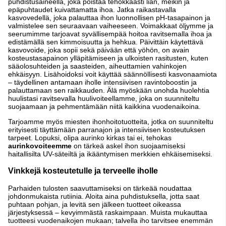
puhdistusaineella, joka poistaa tehokkaasti lian, meikin ja
epäpuhtaudet kuivattamatta ihoa. Jatka raikastavalla
kasvovedellä, joka palauttaa ihon luonnollisen pH-tasapainon ja
valmistelee sen seuraavaan vaiheeseen. Voimakkaat öljymme ja
seerumimme tarjoavat syvällisempää hoitoa ravitsemalla ihoa ja
edistämällä sen kimmoisuutta ja hehkua. Päivittäin käytettävä
kasvovoide, joka sopii sekä päivään että yöhön, on avain
kosteustasapainon ylläpitämiseen ja ulkoisten rasitusten, kuten
sääolosuhteiden ja saasteiden, aiheuttamien vahinkojen
ehkäisyyn. Lisähoidoksi voit käyttää säännöllisesti kasvonaamiota
– täydellinen antamaan iholle intensiivisen ravintoboostin ja
palauttamaan sen raikkauden. Älä myöskään unohda huolehtia
huulistasi ravitsevalla huulivoiteellamme, joka on suunniteltu
suojaamaan ja pehmentämään niitä kaikkina vuodenaikoina.
Tarjoamme myös miesten ihonhoitotuotteita, jotka on suunniteltu
erityisesti täyttämään parranajon ja intensiivisen kosteutuksen
tarpeet. Lopuksi, olipa aurinko kirkas tai ei, tehokas
aurinkovoiteemme
on tärkeä askel ihon suojaamiseksi
haitallisilta UV-säteiltä ja ikääntymisen merkkien ehkäisemiseksi.
Vinkkejä kosteutetulle ja terveelle iholle
Parhaiden tulosten saavuttamiseksi on tärkeää noudattaa
johdonmukaista rutiinia. Aloita aina puhdistuksella, jotta saat
puhtaan pohjan, ja levitä sen jälkeen tuotteet oikeassa
järjestyksessä – kevyimmästä raskaimpaan. Muista mukauttaa
tuotteesi vuodenaikojen mukaan; talvella iho tarvitsee enemmän