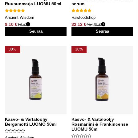
Ruusunmarja LUOMU 50ml
serum
Ancient Wisdom
Rawfoodshop
9.10 €
13 €
32.12 €
45.89 €
Normaali hinta
Normaali hinta
Seuraa
Seuraa
30%
30%
Kasvo- & Vartaloöljy
Kasvo- & Vartaloöljy
Bergamotti LUOMO 50ml
Rosmariini & Frankincense
LUOMU 50ml
Ancient Wisdom