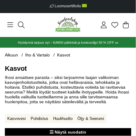
Ilmainen toimitus alkaen €30
Ost
Mää
.
Hyödynnä tarjous nyt – KAIKKI pähkinät ja kookosöljyt 50 % OFF 🥜
Alkuun
Iho & Vartalo
Kasvot
Kasvot
Ihosi ansaitsee parasta – siksi tarjoamme laajan valikoiman
kasvojenhoitotuotteita, jotka ovat hellävaraisia, tehokkaita ja
hoitavia. Etsitkö puhdistusta, kosteuttavia voiteita tai ravitsevaa
seerumia? Meiltä löydät tuotteet kaikille ihotyypeille. Hoida ihoasi
huolella valituilla tuotteillamme ja anna sille tarvitsemaansa
huolenpitoa, jotta se näyttäisi säteilevältä ja terveeltä.
Kasvovesi
Puhdistus
Huulihuolto
Öljy & Seerumi
Näytä suodatin