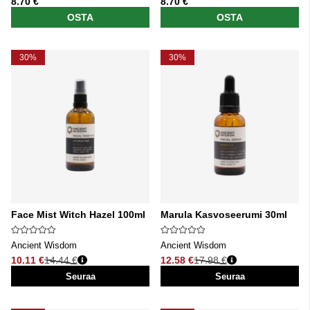
8.70 €
8.70 €
OSTA
OSTA
30%
30%
Face Mist Witch Hazel 100ml
Marula Kasvoseerumi 30ml
Ancient Wisdom
Ancient Wisdom
10.11 €
14.44 €
12.58 €
17.98 €
Normaali hinta
Normaali hinta
Seuraa
Seuraa