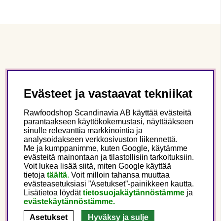
Asiakaspalvelu
Evästeet ja vastaavat tekniikat
Tietoa meistä
Rawfoodshop Scandinavia AB käyttää evästeitä
parantaakseen käyttökokemustasi, näyttääkseen
sinulle relevanttia markkinointia ja
Seuraa meitä
analysoidakseen verkkosivuston liikennettä.
Me ja kumppanimme, kuten Google, käytämme
evästeitä mainontaan ja tilastollisiin tarkoituksiin.
Tämä on Rawfoodshop
Voit lukea lisää siitä, miten Google käyttää
tietoja
täältä
.
Voit milloin tahansa muuttaa
evästeasetuksiasi ”Asetukset”-painikkeen kautta.
Finland
Lisätietoa löydät
tietosuojakäytännöstämme
ja
evästekäytännöstämme.
Asetukset
Hyväksy ja sulje