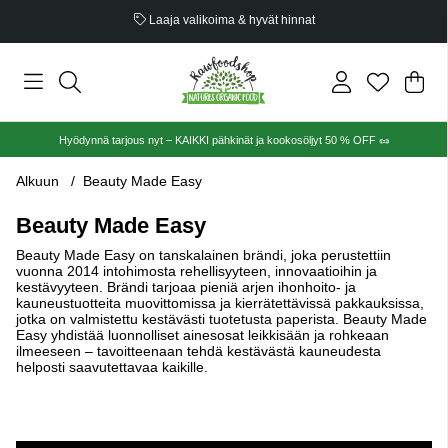
Laaja valikoima & hyvät hinnat
Ost
Mää
.
Hyödynnä tarjous nyt – KAIKKI pähkinät ja kookosöljyt 50 % OFF 🥜
Alkuun
Beauty Made Easy
Beauty Made Easy
Beauty Made Easy on tanskalainen brändi, joka perustettiin
vuonna 2014 intohimosta rehellisyyteen, innovaatioihin ja
kestävyyteen. Brändi tarjoaa pieniä arjen ihonhoito- ja
kauneustuotteita muovittomissa ja kierrätettävissä pakkauksissa,
jotka on valmistettu kestävästi tuotetusta paperista. Beauty Made
Easy yhdistää luonnolliset ainesosat leikkisään ja rohkeaan
ilmeeseen – tavoitteenaan tehdä kestävästä kauneudesta
helposti saavutettavaa kaikille.