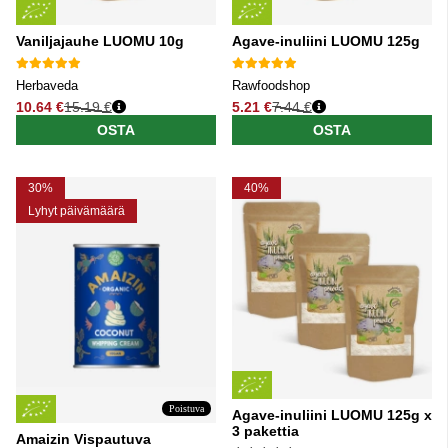
Vaniljajauhe LUOMU 10g
Agave-inuliini LUOMU 125g
Herbaveda
Rawfoodshop
10.64 €
15.19 €
5.21 €
7.44 €
Normaali hinta
Normaali hinta
OSTA
OSTA
30%
40%
Lyhyt päivämäärä
Poistuva
Agave-inuliini LUOMU 125g x
3 pakettia
Amaizin Vispautuva