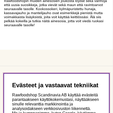
Rawfoodshopin muiden ainesosien joukosta löydät sekä vanhoja
että uusia suosikkeja, jotka vievät sekä maun että ravintoarvot
seuraavalle tasolle. Kookossokeri, kylmäpuristettu hunaja,
kassavajauho ja mantelijauho ovat esimerkkejä pienistä mutta
voimakkaista lisäyksistä, joita voit käyttää keittiössäsi. Älä siis
pelkää kokeilla ja tutkia näitä ainesosia, jotta voit viedä ruokasi
seuraavalle tasolle!
Asiakaspalvelu
Evästeet ja vastaavat tekniikat
Tietoa meistä
Rawfoodshop Scandinavia AB käyttää evästeitä
parantaakseen käyttökokemustasi, näyttääkseen
sinulle relevanttia markkinointia ja
Seuraa meitä
analysoidakseen verkkosivuston liikennettä.