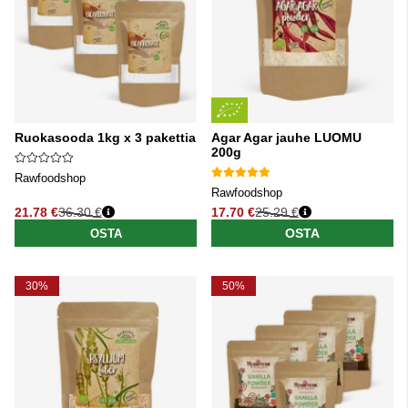
Ruokasooda 1kg x 3 pakettia
Agar Agar jauhe LUOMU
200g
Rawfoodshop
Rawfoodshop
21.78 €
36.30 €
17.70 €
25.29 €
Normaali hinta
Normaali hinta
OSTA
OSTA
30%
50%