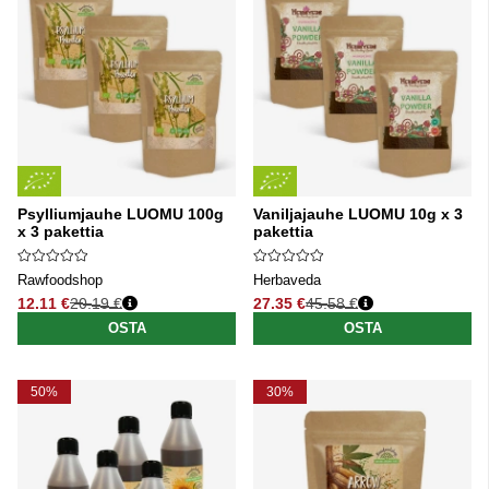
Psylliumjauhe LUOMU 100g
Vaniljajauhe LUOMU 10g x 3
x 3 pakettia
pakettia
Rawfoodshop
Herbaveda
12.11 €
20.19 €
27.35 €
45.58 €
Normaali hinta
Normaali hinta
OSTA
OSTA
50%
30%