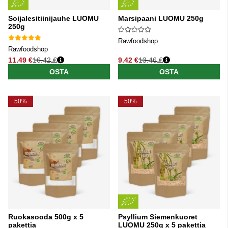
Soijalesitiinijauhe LUOMU
Marsipaani LUOMU 250g
250g
Rawfoodshop
Rawfoodshop
11.49 €
16.42 €
9.42 €
13.46 €
Normaali hinta
Normaali hinta
OSTA
OSTA
50%
50%
Ruokasooda 500g x 5
Psyllium Siemenkuoret
pakettia
LUOMU 250g x 5 pakettia