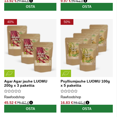
13.92 €
27.84 €
9.97 €
16.62 €
Normaali hinta
Normaali hinta
OSTA
OSTA
40%
50%
Agar Agar jauhe LUOMU
Psylliumjauhe LUOMU 100g
200g x 3 pakettia
x 5 pakettia
Rawfoodshop
Rawfoodshop
45.52 €
75.87 €
16.83 €
33.65 €
Normaali hinta
Normaali hinta
OSTA
OSTA