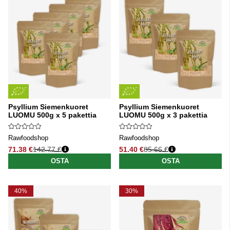
Psyllium Siemenkuoret
Psyllium Siemenkuoret
LUOMU 500g x 5 pakettia
LUOMU 500g x 3 pakettia
Rawfoodshop
Rawfoodshop
71.38 €
142.77 €
51.40 €
85.66 €
Normaali hinta
Normaali hinta
OSTA
OSTA
40%
30%