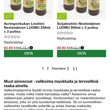
Auringonkukan Lesitiini
Soijalesitiini Nestemäinen
Nestemäinen LUOMU 250ml
LUOMU 500ml x 3 pulloa
x 3 pulloa
Rawfoodshop
Rawfoodshop
82.05 €
136.75 €
40.93 €
68.22 €
Normaali hinta
Normaali hinta
OSTA
OSTA
1
2
Seuraava
❯
❯❙
Muut ainesosat - valikoima maukkaita ja terveellisiä
raaka-aineita
Valikoimastamme löydät monia maukkaita ja terveellisiä raaka-
aineita, mutta mitkä niistä kannattaa valita? Autamme sinua
valitsemaan joitakin suosikkeja. Kookossokeri on mielenkiintoinen
ainesosa, joka on yhä suositumpi keittiössä. Se on luonnollinen
vaihtoehto tavalliselle sokerille ja antaa ihanaa makeutta
leivonnaisiin ja jälkiruokiin. Kookossokeri valmistetaan