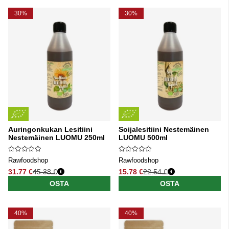
30%
30%
Auringonkukan Lesitiini
Soijalesitiini Nestemäinen
Nestemäinen LUOMU 250ml
LUOMU 500ml
Rawfoodshop
Rawfoodshop
31.77 €
45.38 €
15.78 €
22.54 €
Normaali hinta
Normaali hinta
OSTA
OSTA
40%
40%