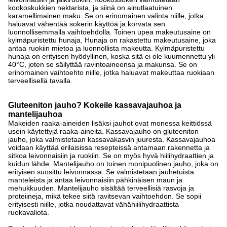
kookoskukkien nektarista, ja siinä on ainutlaatuinen
karamellimainen maku. Se on erinomainen valinta niille, jotka
haluavat vähentää sokerin käyttöä ja korvata sen
luonnollisemmalla vaihtoehdolla. Toinen upea makeutusaine on
kylmäpuristettu hunaja. Hunaja on rakastettu makeutusaine, joka
antaa ruokiin mietoa ja luonnollista makeutta. Kylmäpuristettu
hunaja on erityisen hyödyllinen, koska sitä ei ole kuumennettu yli
40°C, joten se säilyttää ravintoaineensa ja makunsa. Se on
erinomainen vaihtoehto niille, jotka haluavat makeuttaa ruokiaan
terveellisellä tavalla.
Gluteeniton jauho? Kokeile kassavajauhoa ja
mantelijauhoa
Makeiden raaka-aineiden lisäksi jauhot ovat monessa keittiössä
usein käytettyjä raaka-aineita. Kassavajauho on gluteeniton
jauho, joka valmistetaan kassavakasvin juuresta. Kassavajauhoa
voidaan käyttää erilaisissa resepteissä antamaan rakennetta ja
sitkoa leivonnaisiin ja ruokiin. Se on myös hyvä hiilihydraattien ja
kuidun lähde. Mantelijauho on toinen monipuolinen jauho, joka on
erityisen suosittu leivonnassa. Se valmistetaan jauhetuista
manteleista ja antaa leivonnaisiin pähkinäisen maun ja
mehukkuuden. Mantelijauho sisältää terveellisiä rasvoja ja
proteiineja, mikä tekee siitä ravitsevan vaihtoehdon. Se sopii
erityisesti niille, jotka noudattavat vähähiilihydraattista
ruokavaliota.