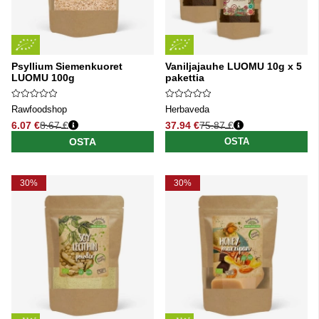
Psyllium Siemenkuoret
Vaniljajauhe LUOMU 10g x 5
LUOMU 100g
pakettia
Rawfoodshop
Herbaveda
6.07 €
8.67 €
37.94 €
75.87 €
Normaali hinta
Normaali hinta
OSTA
OSTA
30%
30%