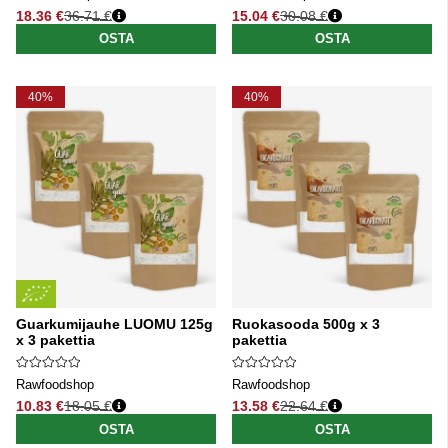
18.36 €
36.71 €
15.04 €
30.08 €
Normaali hinta
Normaali hinta
OSTA
OSTA
40%
40%
Guarkumijauhe LUOMU 125g
Ruokasooda 500g x 3
x 3 pakettia
pakettia
Rawfoodshop
Rawfoodshop
10.83 €
18.05 €
13.58 €
22.64 €
Normaali hinta
Normaali hinta
OSTA
OSTA