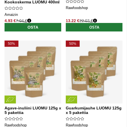
Kookoskerma LUOMU 400ml
Rawfoodshop
Amaizin
4.93 €
7.04 €
13.22 €
22.03 €
Normaali hinta
Normaali hinta
OSTA
OSTA
50%
50%
Agave-inuliini LUOMU 125g x
Guarkumijauhe LUOMU 125g
5 pakettia
x 5 pakettia
Rawfoodshop
Rawfoodshop