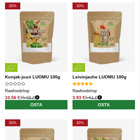
30%
30%
Konjak-juuri LUOMU 100g
Leivinjauhe LUOMU 100g
Rawfoodshop
Rawfoodshop
10.56 €
15.09 €
3.93 €
5.61 €
Normaali hinta
Normaali hinta
OSTA
OSTA
30%
30%