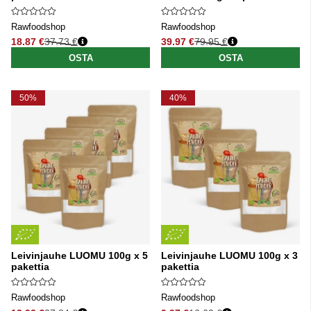
Rawfoodshop
Rawfoodshop
18.87 €
37.73 €
39.97 €
79.95 €
Normaali hinta
Normaali hinta
OSTA
OSTA
50%
40%
Leivinjauhe LUOMU 100g x 5
Leivinjauhe LUOMU 100g x 3
pakettia
pakettia
Rawfoodshop
Rawfoodshop