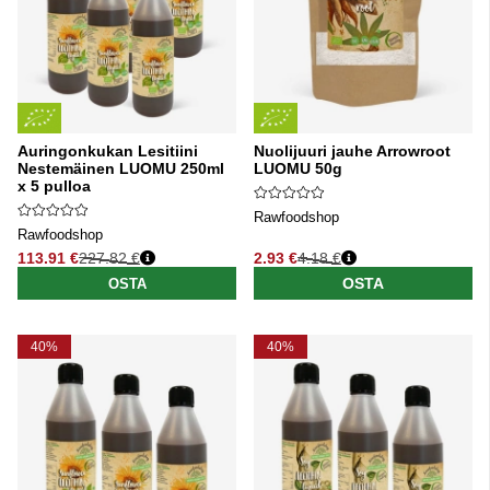
Auringonkukan Lesitiini
Nuolijuuri jauhe Arrowroot
Nestemäinen LUOMU 250ml
LUOMU 50g
x 5 pulloa
Rawfoodshop
Rawfoodshop
113.91 €
227.82 €
2.93 €
4.18 €
Normaali hinta
Normaali hinta
OSTA
OSTA
40%
40%