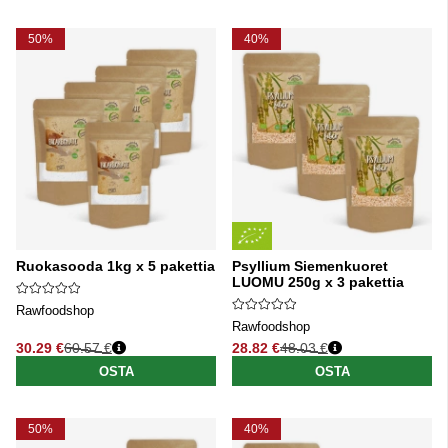
50%
40%
Ruokasooda 1kg x 5 pakettia
Psyllium Siemenkuoret
LUOMU 250g x 3 pakettia
Rawfoodshop
Rawfoodshop
30.29 €
60.57 €
28.82 €
48.03 €
Normaali hinta
Normaali hinta
OSTA
OSTA
50%
40%