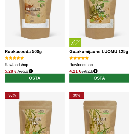
Ruokasooda 500g
Guarkumijauhe LUOMU 125g
Rawfoodshop
Rawfoodshop
5.28 €
7.55 €
4.21 €
6.02 €
Normaali hinta
Normaali hinta
OSTA
OSTA
30%
30%