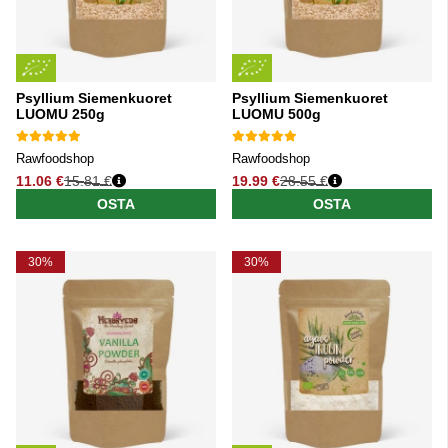
Psyllium Siemenkuoret
Psyllium Siemenkuoret
LUOMU 250g
LUOMU 500g
Rawfoodshop
Rawfoodshop
11.06 €
15.81 €
19.99 €
28.55 €
Normaali hinta
Normaali hinta
OSTA
OSTA
30%
30%