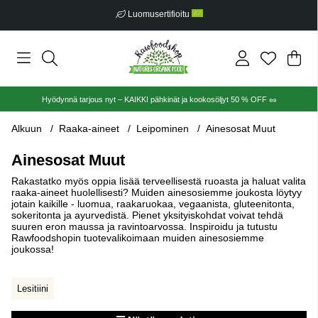
Ilmainen toimitus alkaen €30
Ost
Mää
.
Hyödynnä tarjous nyt – KAIKKI pähkinät ja kookosöljyt 50 % OFF 🥜
Alkuun
Raaka-aineet
Leipominen
Ainesosat Muut
Ainesosat Muut
Rakastatko myös oppia lisää terveellisestä ruoasta ja haluat valita
raaka-aineet huolellisesti? Muiden ainesosiemme joukosta löytyy
jotain kaikille - luomua, raakaruokaa, vegaanista, gluteenitonta,
sokeritonta ja ayurvedistä. Pienet yksityiskohdat voivat tehdä
suuren eron maussa ja ravintoarvossa. Inspiroidu ja tutustu
Rawfoodshopin tuotevalikoimaan muiden ainesosiemme
joukossa!
Lesitiini