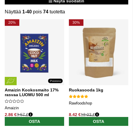
Näytä suodatin
Näyttää
1-40
pois
74
tuotetta
Tuotteet
20%
30%
Poistuva
Amaizin Kookosmaito 17%
Ruokasooda 1kg
rasvaa LUOMU 500 ml
Rawfoodshop
Amaizin
2.86 €
3.57 €
8.42 €
12.03 €
Normaali hinta
Normaali hinta
OSTA
OSTA