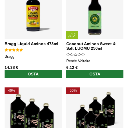
Bragg Liquid Aminos 473ml
Coconut Aminos Sweet &
Salt LUOMU 250ml
Bragg
Renée Voltaire
14.38 €
6.12 €
OSTA
OSTA
40%
50%