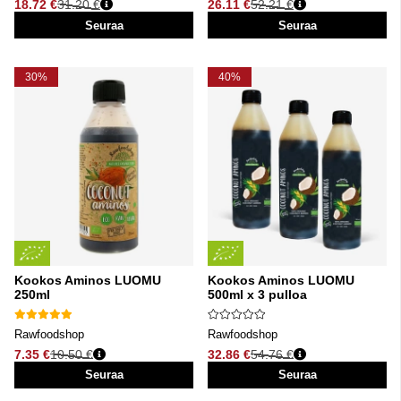
18.72 €
31.20 €
26.11 €
52.21 €
Normaali hinta
Normaali hinta
Seuraa
Seuraa
30%
40%
Kookos Aminos LUOMU
Kookos Aminos LUOMU
250ml
500ml x 3 pulloa
Rawfoodshop
Rawfoodshop
7.35 €
10.50 €
32.86 €
54.76 €
Normaali hinta
Normaali hinta
Seuraa
Seuraa