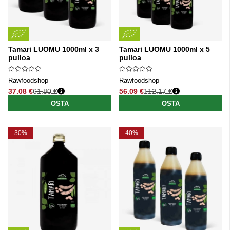
Tamari LUOMU 1000ml x 3
Tamari LUOMU 1000ml x 5
pulloa
pulloa
Rawfoodshop
Rawfoodshop
37.08 €
61.80 €
56.09 €
112.17 €
Normaali hinta
Normaali hinta
OSTA
OSTA
30%
40%