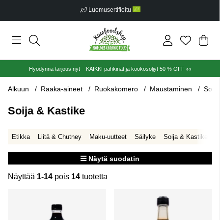
Luomusertifioitu
Ost
Mää
.
Hyödynnä tarjous nyt – KAIKKI pähkinät ja kookosöljyt 50 % OFF 🥜
Alkuun
Raaka-aineet
Ruokakomero
Maustaminen
Soija
Soija & Kastike
Etikka
Liitä & Chutney
Maku-uutteet
Säilyke
Soija & Kastike
Näytä suodatin
Näyttää
1-14
pois
14
tuotetta
Tuotteet