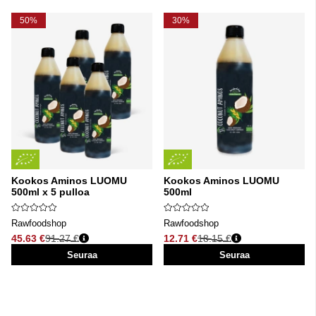
50%
30%
Kookos Aminos LUOMU
Kookos Aminos LUOMU
500ml x 5 pulloa
500ml
Rawfoodshop
Rawfoodshop
45.63 €
91.27 €
12.71 €
18.15 €
Normaali hinta
Normaali hinta
Seuraa
Seuraa