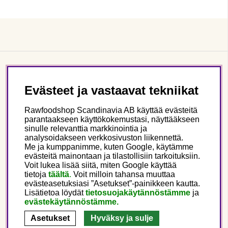
Asiakaspalvelu
Evästeet ja vastaavat tekniikat
Tietoa meistä
Rawfoodshop Scandinavia AB käyttää evästeitä
parantaakseen käyttökokemustasi, näyttääkseen
sinulle relevanttia markkinointia ja
Seuraa meitä
analysoidakseen verkkosivuston liikennettä.
Me ja kumppanimme, kuten Google, käytämme
evästeitä mainontaan ja tilastollisiin tarkoituksiin.
Tämä on Rawfoodshop
Voit lukea lisää siitä, miten Google käyttää
tietoja
täältä
.
Voit milloin tahansa muuttaa
evästeasetuksiasi ”Asetukset”-painikkeen kautta.
Finland
Lisätietoa löydät
tietosuojakäytännöstämme
ja
evästekäytännöstämme.
Asetukset
Hyväksy ja sulje