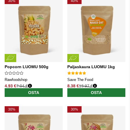
30%
40%
Popcorn LUOMU 500g
Paljaskaura LUOMU 1kg
Rawfoodshop
Save The Food
4.93 €
7.04 €
8.38 €
13.97 €
Normaali hinta
Normaali hinta
OSTA
OSTA
30%
30%