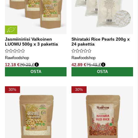
Jasmiiniriisi Valkoinen
Shirataki Rice Pearls 200g x
LUOMU 500g x 3 pakettia
24 pakettia
Rawfoodshop
Rawfoodshop
12.18 €
20.29 €
42.89 €
71.49 €
Normaali hinta
Normaali hinta
OSTA
OSTA
30%
30%