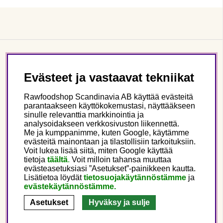
Asiakaspalvelu
Evästeet ja vastaavat tekniikat
Tietoa meistä
Rawfoodshop Scandinavia AB käyttää evästeitä
parantaakseen käyttökokemustasi, näyttääkseen
sinulle relevanttia markkinointia ja
Seuraa meitä
analysoidakseen verkkosivuston liikennettä.
Me ja kumppanimme, kuten Google, käytämme
evästeitä mainontaan ja tilastollisiin tarkoituksiin.
Tämä on Rawfoodshop
Voit lukea lisää siitä, miten Google käyttää
tietoja
täältä
.
Voit milloin tahansa muuttaa
evästeasetuksiasi ”Asetukset”-painikkeen kautta.
Finland
Lisätietoa löydät
tietosuojakäytännöstämme
ja
evästekäytännöstämme.
Asetukset
Hyväksy ja sulje
Copyright © 2025 Rawfoodshop Scandinavia AB