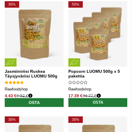
30%
50%
Jasmiiniriisi Ruskea
Popcorn LUOMU 500g x 5
Täysjyväriisi LUOMU 500g
pakettia
Rawfoodshop
Rawfoodshop
4.43 €
6.32 €
17.39 €
34.77 €
Normaali hinta
Normaali hinta
OSTA
OSTA
30%
30%