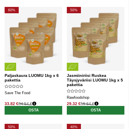
60%
50%
Paljaskaura LUOMU 1kg x 6
Jasmiiniriisi Ruskea
pakettia
Täysjyväriisi LUOMU 1kg x 5
pakettia
Save The Food
Rawfoodshop
33.82 €
84.54 €
29.32 €
58.64 €
Normaali hinta
Normaali hinta
OSTA
OSTA
50%
40%