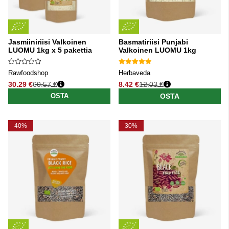
Jasmiiniriisi Valkoinen
Basmatiriisi Punjabi
LUOMU 1kg x 5 pakettia
Valkoinen LUOMU 1kg
Rawfoodshop
Herbaveda
30.29 €
60.57 €
8.42 €
12.03 €
Normaali hinta
Normaali hinta
OSTA
OSTA
40%
30%