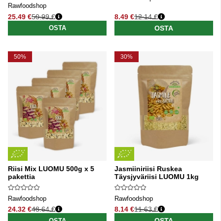
Rawfoodshop
25.49 €
50.99 €
8.49 €
12.14 €
Normaali hinta
Normaali hinta
OSTA
OSTA
50%
30%
Riisi Mix LUOMU 500g x 5
Jasmiiniriisi Ruskea
pakettia
Täysjyväriisi LUOMU 1kg
Rawfoodshop
Rawfoodshop
24.32 €
48.64 €
8.14 €
11.63 €
Normaali hinta
Normaali hinta
OSTA
OSTA