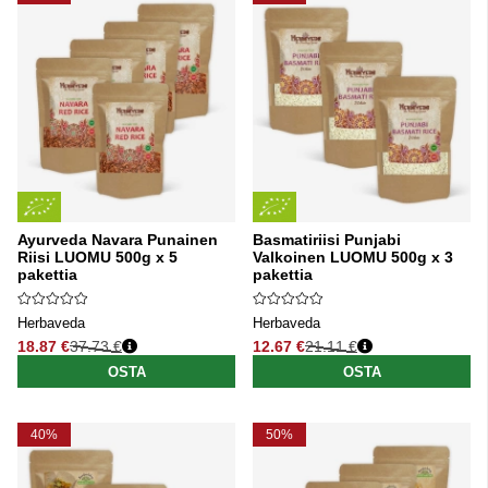
Ayurveda Navara Punainen
Basmatiriisi Punjabi
Riisi LUOMU 500g x 5
Valkoinen LUOMU 500g x 3
pakettia
pakettia
Herbaveda
Herbaveda
18.87 €
37.73 €
12.67 €
21.11 €
Normaali hinta
Normaali hinta
OSTA
OSTA
40%
50%