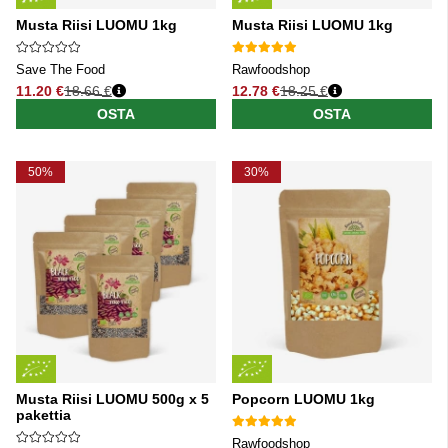
Musta Riisi LUOMU 1kg
Musta Riisi LUOMU 1kg
Save The Food
Rawfoodshop
11.20 €
18.66 €
12.78 €
18.25 €
Normaali hinta
Normaali hinta
OSTA
OSTA
50%
30%
Musta Riisi LUOMU 500g x 5
Popcorn LUOMU 1kg
pakettia
Rawfoodshop