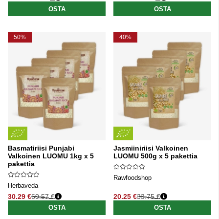
Normaali hinta
Normaali hinta
OSTA
OSTA
50%
40%
Basmatiriisi Punjabi
Jasmiiniriisi Valkoinen
Valkoinen LUOMU 1kg x 5
LUOMU 500g x 5 pakettia
pakettia
Rawfoodshop
Herbaveda
30.29 €
60.57 €
20.25 €
33.75 €
Normaali hinta
Normaali hinta
OSTA
OSTA