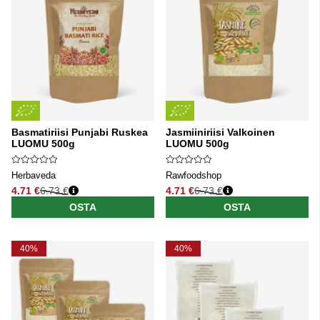
Basmatiriisi Punjabi Ruskea
Jasmiiniriisi Valkoinen
LUOMU 500g
LUOMU 500g
Herbaveda
Rawfoodshop
4.71 €
6.73 €
4.71 €
6.73 €
Normaali hinta
Normaali hinta
OSTA
OSTA
40%
40%