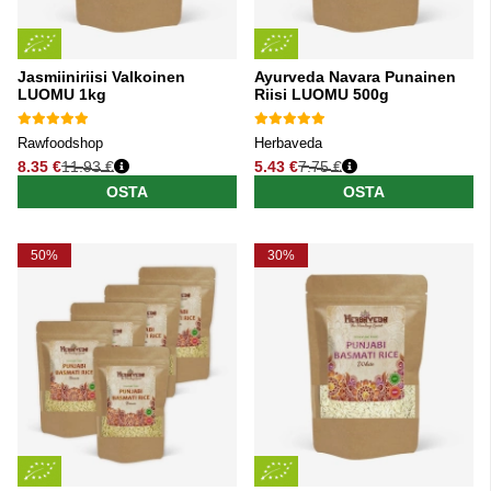
Jasmiiniriisi Valkoinen
Ayurveda Navara Punainen
LUOMU 1kg
Riisi LUOMU 500g
Rawfoodshop
Herbaveda
8.35 €
11.93 €
5.43 €
7.75 €
Normaali hinta
Normaali hinta
OSTA
OSTA
50%
30%