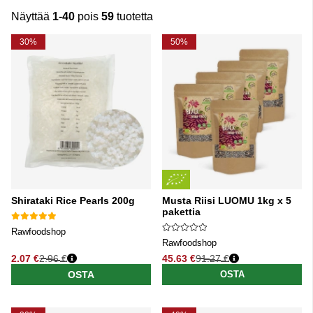
Näyttää
1-40
pois
59
tuotetta
Tuotteet
30%
50%
Shirataki Rice Pearls 200g
Musta Riisi LUOMU 1kg x 5
pakettia
Rawfoodshop
Rawfoodshop
2.07 €
2.96 €
45.63 €
91.27 €
Normaali hinta
Normaali hinta
OSTA
OSTA