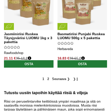
Jasmiiniriisi Ruskea
Basmatiriisi Punjabi Ruskea
Täysjyväriisi LUOMU 1kg x 3
LUOMU 500g x 5 pakettia
pakettia
Herbaveda
Rawfoodshop
21.11 €
35.18 €
16.83 €
33.65 €
Normaali hinta
Normaali hinta
OSTA
OSTA
1
2
Seuraava
❯
❯❙
Tutustu uusiin tapoihin käyttää riisiä & viljoja
Riisi on peruselintarvike keittiöissä ympäri maailmaa ja sitä on
saatavilla monissa mielenkiintoisissa muodoissa. Musta riisi
tarjoaa täyteläisen ja pähkinäisen maun, joka sopii erinomaisesti