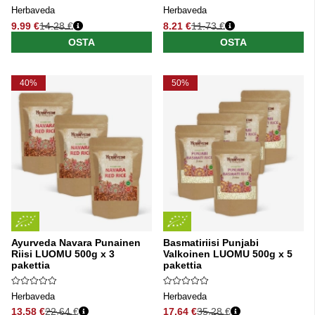
Herbaveda
Herbaveda
9.99 €
14.28 €
8.21 €
11.73 €
Normaali hinta
Normaali hinta
OSTA
OSTA
40%
50%
Ayurveda Navara Punainen
Basmatiriisi Punjabi
Riisi LUOMU 500g x 3
Valkoinen LUOMU 500g x 5
pakettia
pakettia
Herbaveda
Herbaveda
13.58 €
22.64 €
17.64 €
35.28 €