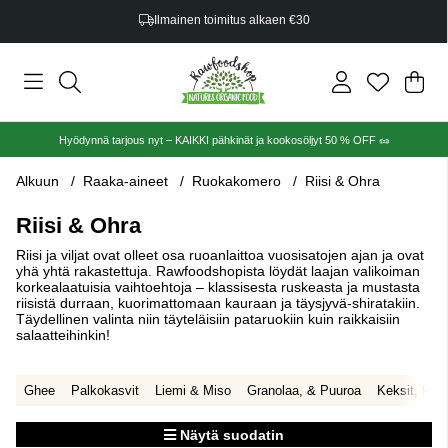
Ilmainen toimitus alkaen €30
Ost
Mää
.
Hyödynnä tarjous nyt – KAIKKI pähkinät ja kookosöljyt 50 % OFF 🥜
Alkuun
Raaka-aineet
Ruokakomero
Riisi & Ohra
Riisi & Ohra
Riisi ja viljat ovat olleet osa ruoanlaittoa vuosisatojen ajan ja ovat
yhä yhtä rakastettuja. Rawfoodshopista löydät laajan valikoiman
korkealaatuisia vaihtoehtoja – klassisesta ruskeasta ja mustasta
riisistä durraan, kuorimattomaan kauraan ja täysjyvä-shiratakiin.
Täydellinen valinta niin täyteläisiin pataruokiin kuin raikkaisiin
salaatteihinkin!
Ghee
Palkokasvit
Liemi & Miso
Granolaa, & Puuroa
Keksit, keks
Näytä suodatin