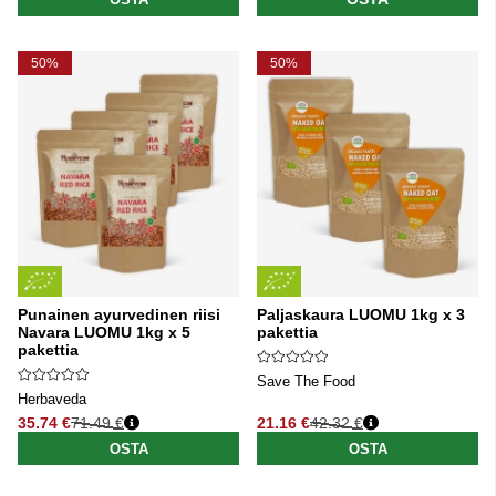
50%
50%
Punainen ayurvedinen riisi
Paljaskaura LUOMU 1kg x 3
Navara LUOMU 1kg x 5
pakettia
pakettia
Save The Food
Herbaveda
35.74 €
71.49 €
21.16 €
42.32 €
Normaali hinta
Normaali hinta
OSTA
OSTA