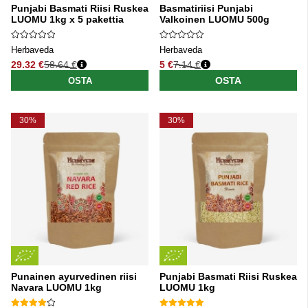
Punjabi Basmati Riisi Ruskea
Basmatiriisi Punjabi
LUOMU 1kg x 5 pakettia
Valkoinen LUOMU 500g
Herbaveda
Herbaveda
29.32 €
58.64 €
5 €
7.14 €
Normaali hinta
Normaali hinta
OSTA
OSTA
30%
30%
Punainen ayurvedinen riisi
Punjabi Basmati Riisi Ruskea
Navara LUOMU 1kg
LUOMU 1kg