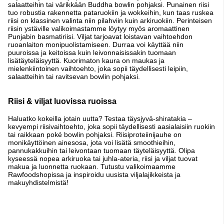
salaatteihin tai värikkään Buddha bowlin pohjaksi. Punainen riisi
tuo robustia rakennetta pataruokiin ja wokkeihin, kun taas ruskea
riisi on klassinen valinta niin pilahviin kuin arkiruokiin. Perinteisen
riisin ystäville valikoimastamme löytyy myös aromaattinen
Punjabin basmatiriisi. Viljat tarjoavat loistavan vaihtoehdon
ruoanlaiton monipuolistamiseen. Durraa voi käyttää niin
puuroissa ja keitoissa kuin leivonnaisissakin tuomaan
lisätäyteläisyyttä. Kuorimaton kaura on maukas ja
mielenkiintoinen vaihtoehto, joka sopii täydellisesti leipiin,
salaatteihin tai ravitsevan bowlin pohjaksi.
Riisi & viljat luovissa ruoissa
Haluatko kokeilla jotain uutta? Testaa täysjyvä-shiratakia –
kevyempi riisivaihtoehto, joka sopii täydellisesti aasialaisiin ruokiin
tai raikkaan poké bowlin pohjaksi. Riisiproteiinijauhe on
monikäyttöinen ainesosa, jota voi lisätä smoothieihin,
pannukakkuihin tai leivontaan tuomaan täyteläisyyttä. Olipa
kyseessä nopea arkiruoka tai juhla-ateria, riisi ja viljat tuovat
makua ja luonnetta ruokaan. Tutustu valikoimaamme
Rawfoodshopissa ja inspiroidu uusista viljalajikkeista ja
makuyhdistelmistä!