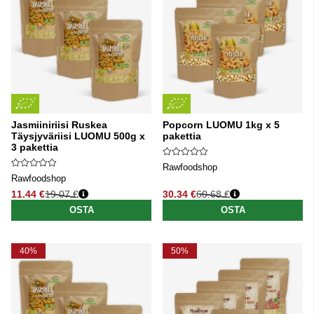
Jasmiiniriisi Ruskea
Popcorn LUOMU 1kg x 5
Täysjyväriisi LUOMU 500g x
pakettia
3 pakettia
Rawfoodshop
Rawfoodshop
11.44 €
19.07 €
30.34 €
60.68 €
Normaali hinta
Normaali hinta
OSTA
OSTA
40%
50%