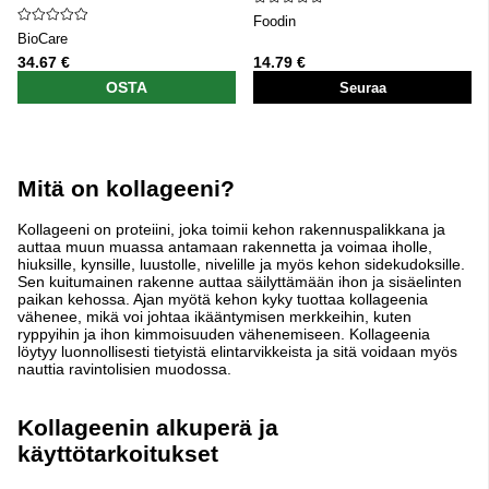
Foodin
BioCare
34.67 €
14.79 €
OSTA
Seuraa
Mitä on kollageeni?
Kollageeni on proteiini, joka toimii kehon rakennuspalikkana ja
auttaa muun muassa antamaan rakennetta ja voimaa iholle,
hiuksille, kynsille, luustolle, nivelille ja myös kehon sidekudoksille.
Sen kuitumainen rakenne auttaa säilyttämään ihon ja sisäelinten
paikan kehossa.
Ajan myötä kehon kyky tuottaa kollageenia
vähenee, mikä voi johtaa ikääntymisen merkkeihin, kuten
ryppyihin ja ihon kimmoisuuden vähenemiseen. Kollageenia
löytyy luonnollisesti tietyistä elintarvikkeista ja sitä voidaan myös
nauttia ravintolisien muodossa.
Kollageenin alkuperä ja
käyttötarkoitukset