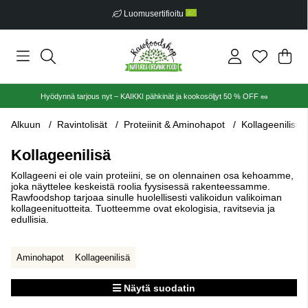
Luomusertifioitu
Ost
Mää
.
Hyödynnä tarjous nyt – KAIKKI pähkinät ja kookosöljyt 50 % OFF 🥜
Alkuun
Ravintolisät
Proteiinit & Aminohapot
Kollageenilisä
Kollageenilisä
Kollageeni ei ole vain proteiini, se on olennainen osa kehoamme,
joka näyttelee keskeistä roolia fyysisessä rakenteessamme.
Rawfoodshop tarjoaa sinulle huolellisesti valikoidun valikoiman
kollageenituotteita. Tuotteemme ovat ekologisia, ravitsevia ja
edullisia.
Aminohapot
Kollageenilisä
Näytä suodatin