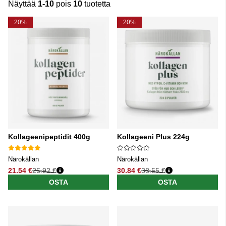
Näyttää
1-10
pois
10
tuotetta
Tuotteet
20%
20%
Kollageenipeptidit 400g
Kollageeni Plus 224g
Närokällan
Närokällan
21.54 €
26.92 €
30.84 €
38.55 €
Normaali hinta
Normaali hinta
OSTA
OSTA