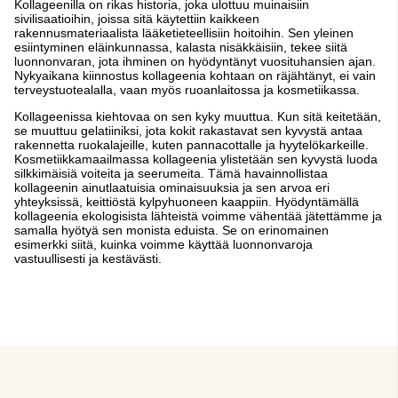
Kollageenilla on rikas historia, joka ulottuu muinaisiin
sivilisaatioihin, joissa sitä käytettiin kaikkeen
rakennusmateriaalista lääketieteellisiin hoitoihin. Sen yleinen
esiintyminen eläinkunnassa, kalasta nisäkkäisiin, tekee siitä
luonnonvaran, jota ihminen on hyödyntänyt vuosituhansien ajan.
Nykyaikana kiinnostus kollageenia kohtaan on räjähtänyt, ei vain
terveystuotealalla, vaan myös ruoanlaitossa ja kosmetiikassa.
Kollageenissa kiehtovaa on sen kyky muuttua. Kun sitä keitetään,
se muuttuu gelatiiniksi, jota kokit rakastavat sen kyvystä antaa
rakennetta ruokalajeille, kuten pannacottalle ja hyytelökarkeille.
Kosmetiikkamaailmassa kollageenia ylistetään sen kyvystä luoda
silkkimäisiä voiteita ja seerumeita. Tämä havainnollistaa
kollageenin ainutlaatuisia ominaisuuksia ja sen arvoa eri
yhteyksissä, keittiöstä kylpyhuoneen kaappiin. Hyödyntämällä
kollageenia ekologisista lähteistä voimme vähentää jätettämme ja
samalla hyötyä sen monista eduista. Se on erinomainen
esimerkki siitä, kuinka voimme käyttää luonnonvaroja
vastuullisesti ja kestävästi.