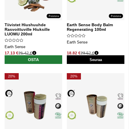
Poistuva
Poistuva
Tiivistet Hiushuuhde
Earth Sense Body Balm
Rasvoittuville Hiuksille
Regenerating 100ml
LUOMU 200ml
Earth Sense
Earth Sense
17.13 €
21.42 €
18.82 €
23.52 €
Normaali hinta
Normaali hinta
OSTA
Seuraa
20%
20%