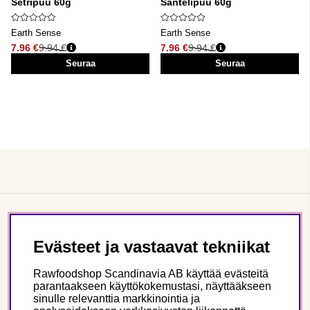
Setripuu 60g
Santelipuu 60g
Earth Sense
Earth Sense
7.96 €
9.94 €
7.96 €
9.94 €
Normaali hinta
Normaali hinta
Seuraa
Seuraa
Asiakaspalvelu
Evästeet ja vastaavat tekniikat
Tietoa meistä
Rawfoodshop Scandinavia AB käyttää evästeitä
parantaakseen käyttökokemustasi, näyttääkseen
sinulle relevanttia markkinointia ja
Seuraa meitä