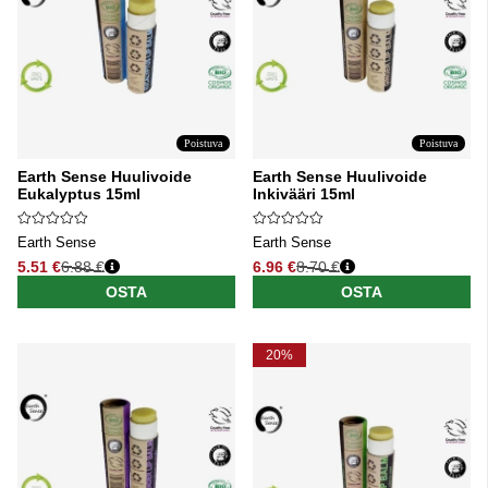
Poistuva
Poistuva
Earth Sense Huulivoide
Earth Sense Huulivoide
Eukalyptus 15ml
Inkivääri 15ml
Earth Sense
Earth Sense
5.51 €
6.88 €
6.96 €
8.70 €
Normaali hinta
Normaali hinta
OSTA
OSTA
20%