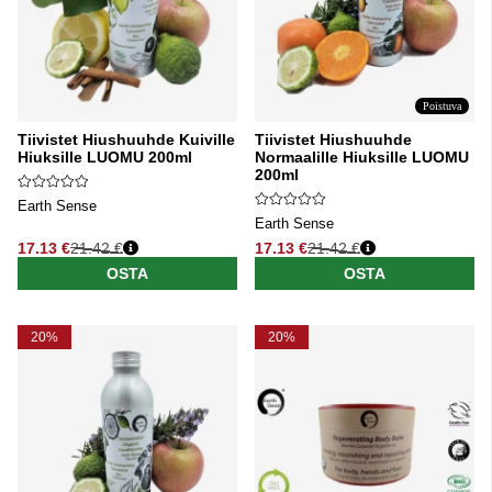
Poistuva
Tiivistet Hiushuuhde Kuiville
Tiivistet Hiushuuhde
Hiuksille LUOMU 200ml
Normaalille Hiuksille LUOMU
200ml
Earth Sense
Earth Sense
17.13 €
21.42 €
17.13 €
21.42 €
Normaali hinta
Normaali hinta
OSTA
OSTA
20%
20%