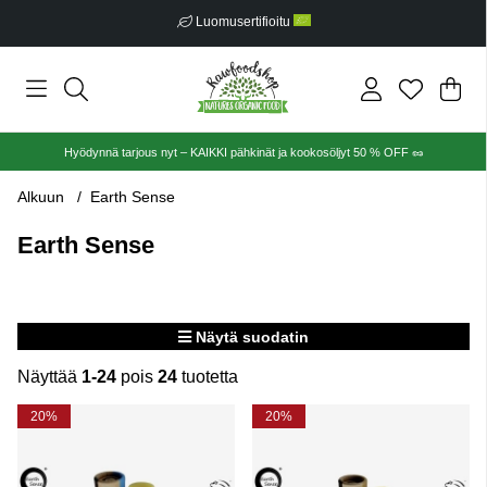
Luomusertifioitu
Ost
Mää
.
Hyödynnä tarjous nyt – KAIKKI pähkinät ja kookosöljyt 50 % OFF 🥜
Alkuun
Earth Sense
Earth Sense
Näytä suodatin
Näyttää
1-24
pois
24
tuotetta
Tuotteet
20%
20%