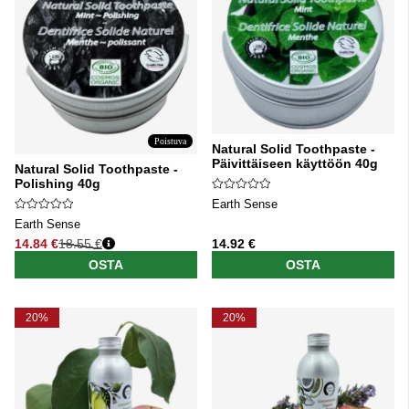
Poistuva
Natural Solid Toothpaste -
Päivittäiseen käyttöön 40g
Natural Solid Toothpaste -
Polishing 40g
Earth Sense
Earth Sense
14.84 €
18.55 €
14.92 €
Normaali hinta
OSTA
OSTA
20%
20%