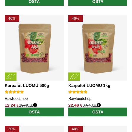
OSTA
OSTA
40%
40%
Karpalot LUOMU 500g
Karpalot LUOMU 1kg
Rawfoodshop
Rawfoodshop
12.24 €
20.40 €
22.46 €
37.43 €
Normaali hinta
Normaali hinta
OSTA
OSTA
30%
40%