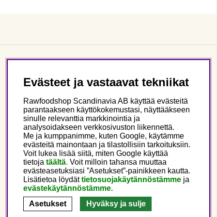
Asiakaspalvelu
Evästeet ja vastaavat tekniikat
Tietoa meistä
Rawfoodshop Scandinavia AB käyttää evästeitä
parantaakseen käyttökokemustasi, näyttääkseen
sinulle relevanttia markkinointia ja
Seuraa meitä
analysoidakseen verkkosivuston liikennettä.
Me ja kumppanimme, kuten Google, käytämme
evästeitä mainontaan ja tilastollisiin tarkoituksiin.
Tämä on Rawfoodshop
Voit lukea lisää siitä, miten Google käyttää
tietoja
täältä
.
Voit milloin tahansa muuttaa
evästeasetuksiasi ”Asetukset”-painikkeen kautta.
Finland
Lisätietoa löydät
tietosuojakäytännöstämme
ja
evästekäytännöstämme.
Asetukset
Hyväksy ja sulje
Copyright © 2025 Rawfoodshop Scandinavia AB