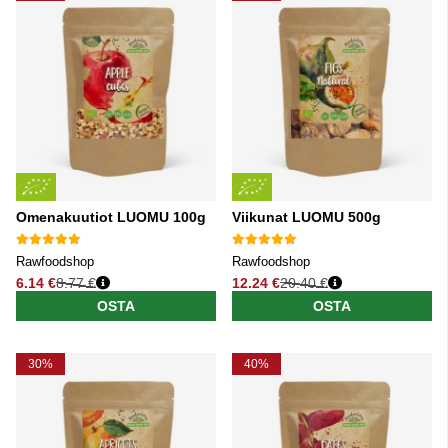
Omenakuutiot LUOMU 100g
Viikunat LUOMU 500g
Rawfoodshop
Rawfoodshop
6.14 €
8.77 €
12.24 €
20.40 €
Normaali hinta
Normaali hinta
OSTA
OSTA
30%
40%