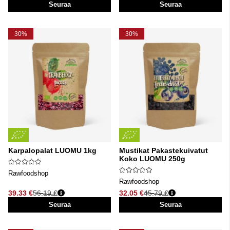
Seuraa
Seuraa
30%
30%
Karpalopalat LUOMU 1kg
Mustikat Pakastekuivatut
Koko LUOMU 250g
Rawfoodshop
Rawfoodshop
39.33 €
56.19 €
32.05 €
45.79 €
Normaali hinta
Normaali hinta
Seuraa
Seuraa