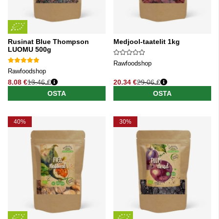
Rusinat Blue Thompson
Medjool-taatelit 1kg
LUOMU 500g
Rawfoodshop
Rawfoodshop
8.08 €
13.46 €
20.34 €
29.06 €
Normaali hinta
Normaali hinta
OSTA
OSTA
40%
30%