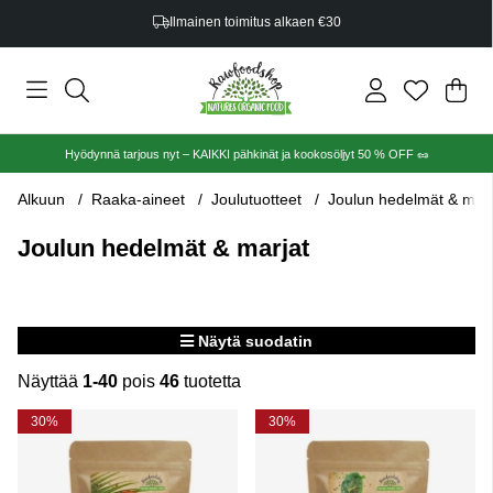
Ilmainen toimitus alkaen €30
Ost
Mää
.
Hyödynnä tarjous nyt – KAIKKI pähkinät ja kookosöljyt 50 % OFF 🥜
Alkuun
Raaka-aineet
Joulutuotteet
Joulun hedelmät & marj
Joulun hedelmät & marjat
Näytä suodatin
Näyttää
1-40
pois
46
tuotetta
Tuotteet
30%
30%