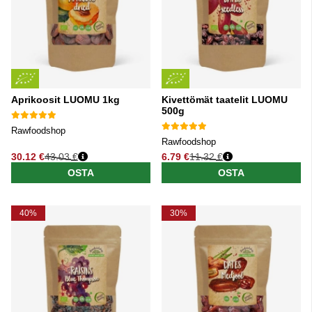
Aprikoosit LUOMU 1kg
Kivettömät taatelit LUOMU
500g
Rawfoodshop
Rawfoodshop
30.12 €
43.03 €
6.79 €
11.32 €
Normaali hinta
Normaali hinta
OSTA
OSTA
40%
30%