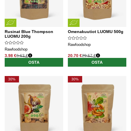
Rusinat Blue Thompson
Omenakuutiot LUOMU 500g
LUOMU 200g
Rawfoodshop
Rawfoodshop
3.98 €
6.63 €
20.70 €
29.57 €
Normaali hinta
Normaali hinta
OSTA
OSTA
30%
30%