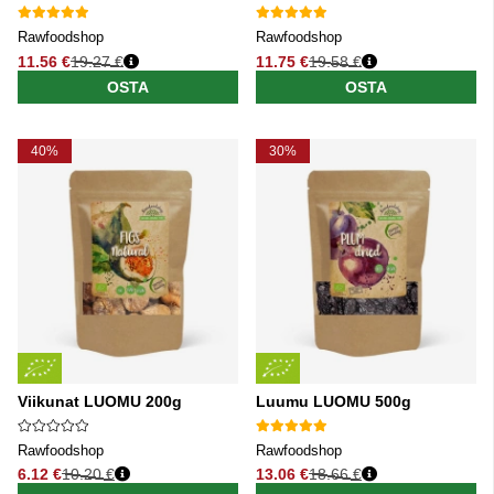
Rawfoodshop
Rawfoodshop
11.56 €
19.27 €
11.75 €
19.58 €
Normaali hinta
Normaali hinta
OSTA
OSTA
40%
30%
Viikunat LUOMU 200g
Luumu LUOMU 500g
Rawfoodshop
Rawfoodshop
6.12 €
10.20 €
13.06 €
18.66 €
Normaali hinta
Normaali hinta