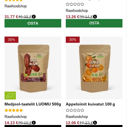
Rawfoodshop
Rawfoodshop
31.77 €
45.38 €
13.26 €
33.14 €
Normaali hinta
Normaali hinta
OSTA
OSTA
30%
30%
Medjool-taatelit LUOMU 500g
Appelsiinit kuivatut 100 g
Rawfoodshop
Rawfoodshop
14.13 €
20.19 €
12.06 €
17.23 €
Normaali hinta
Normaali hinta