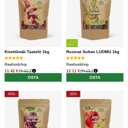
Kivettömät Taatelit 1kg
Rusinat Sultan LUOMU 1kg
Rawfoodshop
Rawfoodshop
11.42 €
16.32 €
12.11 €
20.19 €
Normaali hinta
Normaali hinta
OSTA
OSTA
40%
30%