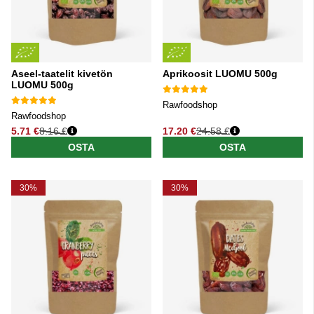
Aseel-taatelit kivetön
Aprikoosit LUOMU 500g
LUOMU 500g
Rawfoodshop
Rawfoodshop
5.71 €
8.16 €
17.20 €
24.58 €
Normaali hinta
Normaali hinta
OSTA
OSTA
30%
30%