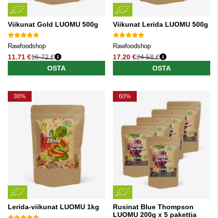
Viikunat Gold LUOMU 500g
Viikunat Lerida LUOMU 500g
Rawfoodshop
Rawfoodshop
11.71 €
16.72 €
17.20 €
24.58 €
Normaali hinta
Normaali hinta
OSTA
OSTA
30%
60%
Lerida-viikunat LUOMU 1kg
Rusinat Blue Thompson
LUOMU 200g x 5 pakettia