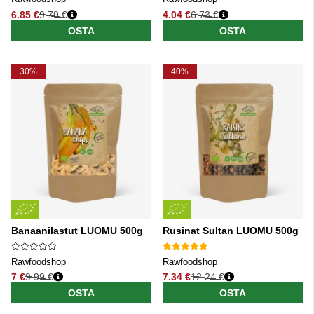
6.85 €
9.79 €
4.04 €
6.73 €
Normaali hinta
Normaali hinta
OSTA
OSTA
30%
40%
Banaanilastut LUOMU 500g
Rusinat Sultan LUOMU 500g
Rawfoodshop
Rawfoodshop
7 €
9.99 €
7.34 €
12.24 €
Normaali hinta
Normaali hinta
OSTA
OSTA