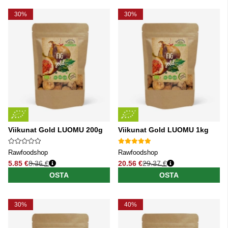
30%
30%
Viikunat Gold LUOMU 200g
Viikunat Gold LUOMU 1kg
Rawfoodshop
Rawfoodshop
5.85 €
8.36 €
20.56 €
29.37 €
Normaali hinta
Normaali hinta
OSTA
OSTA
30%
40%