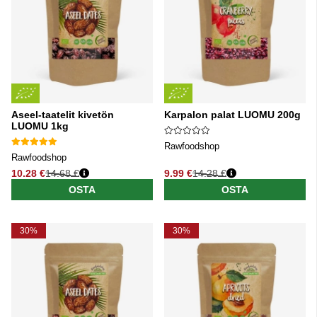
Aseel-taatelit kivetön
Karpalon palat LUOMU 200g
LUOMU 1kg
Rawfoodshop
Rawfoodshop
10.28 €
14.68 €
9.99 €
14.28 €
Normaali hinta
Normaali hinta
OSTA
OSTA
30%
30%