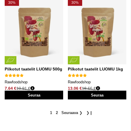
30%
30%
Pilkotut taatelit LUOMU 500g
Pilkotut taatelit LUOMU 1kg
Rawfoodshop
Rawfoodshop
7.64 €
10.91 €
13.06 €
18.66 €
Normaali hinta
Normaali hinta
Seuraa
Seuraa
1
2
Seuraava
❯
❯❙