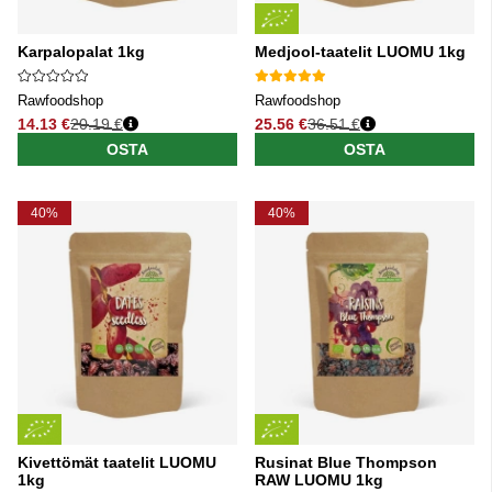
Karpalopalat 1kg
Medjool-taatelit LUOMU 1kg
Rawfoodshop
Rawfoodshop
14.13 €
20.19 €
25.56 €
36.51 €
Normaali hinta
Normaali hinta
OSTA
OSTA
40%
40%
Kivettömät taatelit LUOMU
Rusinat Blue Thompson
1kg
RAW LUOMU 1kg