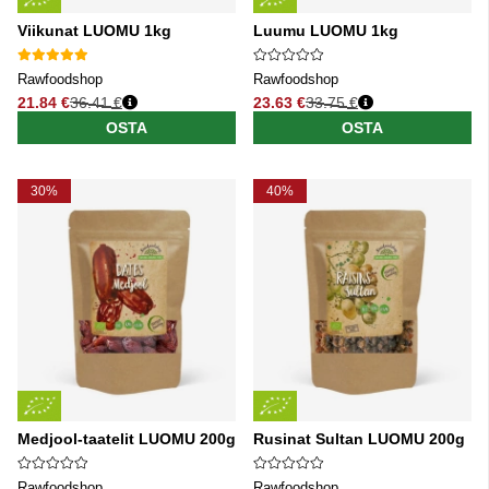
Viikunat LUOMU 1kg
Luumu LUOMU 1kg
Rawfoodshop
Rawfoodshop
21.84 €
36.41 €
23.63 €
33.75 €
Normaali hinta
Normaali hinta
OSTA
OSTA
30%
40%
Medjool-taatelit LUOMU 200g
Rusinat Sultan LUOMU 200g
Rawfoodshop
Rawfoodshop