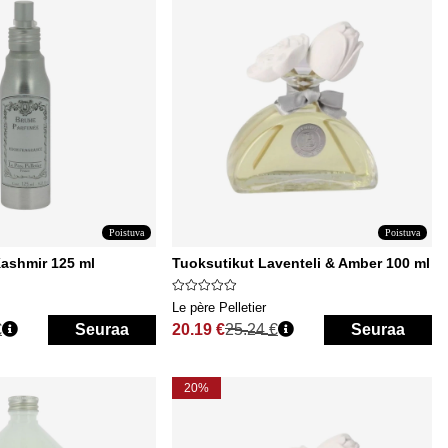
Poistuva
Poistuva
ashmir 125 ml
Tuoksutikut Laventeli & Amber 100 ml
Le père Pelletier
€
Seuraa
20.19 €
25.24 €
Seuraa
Normaali hinta
20%