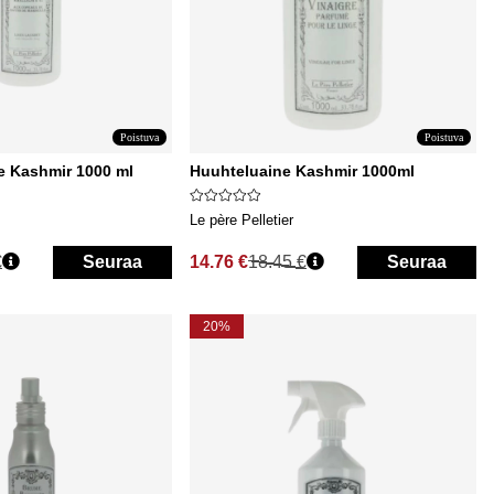
Poistuva
Poistuva
e Kashmir 1000 ml
Huuhteluaine Kashmir 1000ml
Le père Pelletier
€
Seuraa
14.76 €
18.45 €
Seuraa
Normaali hinta
20%