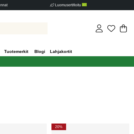
innat
Luomusertifioitu
Os
Mä
.
Tuotemerkit
Blogi
Lahjakortit
20%