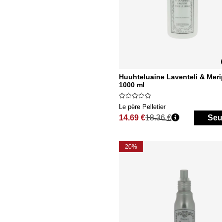
Huuhteluaine Laventeli & Mer
1000 ml
Le père Pelletier
14.69 €
18.36 €
Seu
Normaali hinta
20%