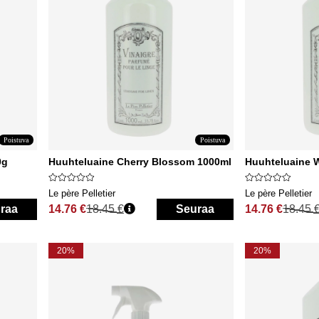
Poistuva
Poistuva
0g
Huuhteluaine Cherry Blossom 1000ml
Huuhteluaine W
Le père Pelletier
Le père Pelletier
raa
14.76 €
18.45 €
Seuraa
14.76 €
18.45 
Normaali hinta
Normaali hinta
20%
20%