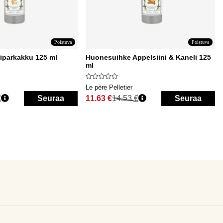
Poistuva
Poistuva
iparkakku 125 ml
Huonesuihke Appelsiini & Kaneli 125
ml
Le père Pelletier
€
Seuraa
11.63 €
14.53 €
Seuraa
Normaali hinta