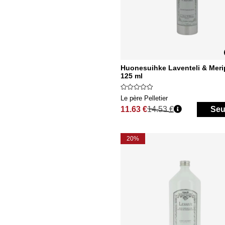
Huonesuihke Laventeli & Meri
125 ml
Le père Pelletier
11.63 €
14.53 €
Seu
Normaali hinta
20%