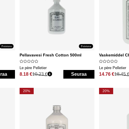
Poistuva
Poistuva
Pellavavesi Fresh Cotton 500ml
Vaskemiddel C
Le père Pelletier
Le père Pelletier
raa
8.18 €
10.23 €
Seuraa
14.76 €
18.45 
Normaali hinta
Normaali hinta
20%
20%