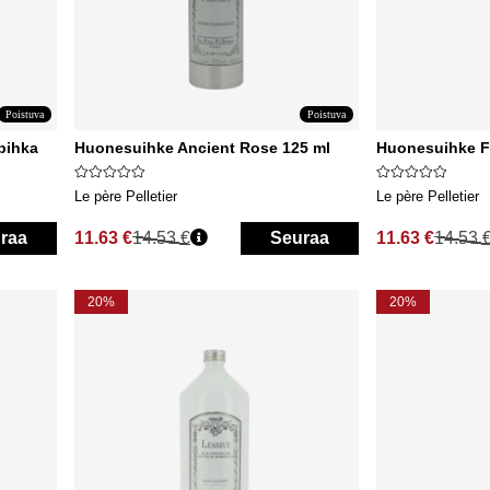
Poistuva
Poistuva
pihka
Huonesuihke Ancient Rose 125 ml
Huonesuihke F
Le père Pelletier
Le père Pelletier
raa
11.63 €
14.53 €
Seuraa
11.63 €
14.53 
Normaali hinta
Normaali hinta
20%
20%