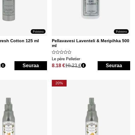
Poistuva
Poistuva
resh Cotton 125 ml
Pellavavesi Laventeli & Meripihka 500
ml
Le père Pelletier
€
Seuraa
8.18 €
10.23 €
Seuraa
Normaali hinta
20%