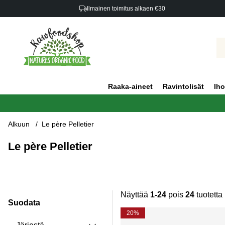
Ilmainen toimitus alkaen €30
Raaka-aineet
Ravintolisät
Iho
Alkuun
Le père Pelletier
Le père Pelletier
Näyttää
1-24
pois
24
tuotetta
Suodata
Tuotteet
20%