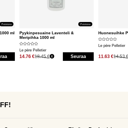
Poistuva
Poistuva
1000 ml
Pyykinpesuaine Laventeli &
Huonesuihke P
Meripihka 1000 ml
Le père Pelletier
Le père Pelletier
raa
14.76 €
18.45 €
Seuraa
11.63 €
14.53 
Normaali hinta
Normaali hinta
OFF!