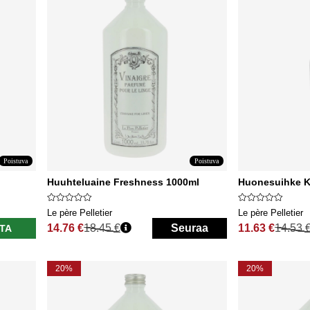
Poistuva
Poistuva
Huuhteluaine Freshness 1000ml
Huonesuihke K
Le père Pelletier
Le père Pelletier
14.76 €
18.45 €
Seuraa
11.63 €
14.53 
TA
Normaali hinta
Normaali hinta
20%
20%