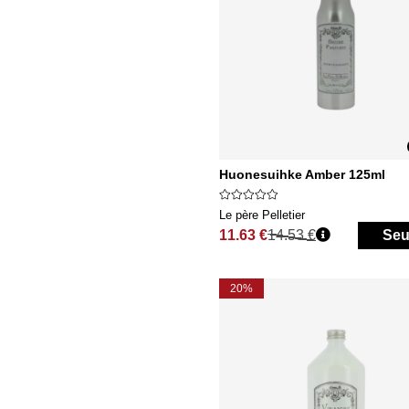
Huonesuihke Amber 125ml
Le père Pelletier
11.63 €
14.53 €
Seu
Normaali hinta
20%