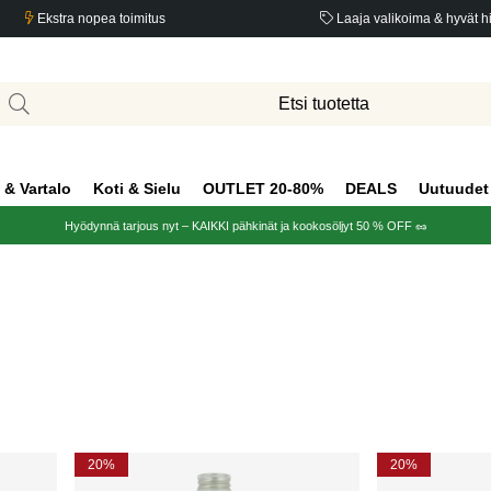
Ekstra nopea toimitus
Laaja valikoima & hyvät h
 & Vartalo
Koti & Sielu
OUTLET 20-80%
DEALS
Uutuudet
Hyödynnä tarjous nyt – KAIKKI pähkinät ja kookosöljyt 50 % OFF 🥜
20%
20%