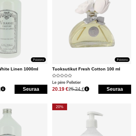
Poistuva
Poistuva
hite Linen 1000ml
Tuoksutikut Fresh Cotton 100 ml
Le père Pelletier
€
Seuraa
20.19 €
25.24 €
Seuraa
Normaali hinta
20%