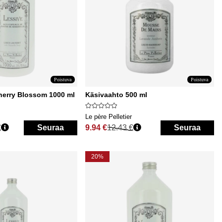
Poistuva
Poistuva
herry Blossom 1000 ml
Käsivaahto 500 ml
Le père Pelletier
€
Seuraa
9.94 €
12.43 €
Seuraa
Normaali hinta
20%