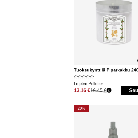
Tuoksukynttilä Piparkakku 24
Le père Pelletier
13.16 €
16.45 €
Seu
Normaali hinta
20%