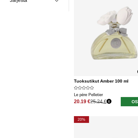
Järjestä
Tuoksutikut Amber 100 ml
Le père Pelletier
20.19 €
25.24 €
OS
Normaali hinta
20%