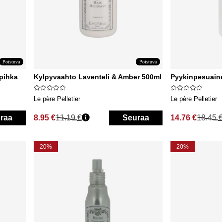
Poistuva
Poistuva
ipihka
Kylpyvaahto Laventeli & Amber 500ml
Pyykinpesuain
Le père Pelletier
Le père Pelletier
raa
8.95 €
11.19 €
Seuraa
14.76 €
18.45 
Normaali hinta
Normaali hinta
20%
20%