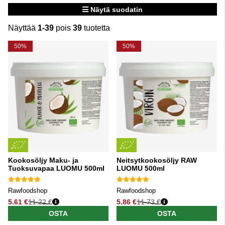
Näytä suodatin
Näyttää
1-39
pois
39
tuotetta
Tuotteet
50%
50%
Kookosöljy Maku- ja
Neitsytkookosöljy RAW
Tuoksuvapaa LUOMU 500ml
LUOMU 500ml
Rawfoodshop
Rawfoodshop
5.61 €
11.22 €
5.86 €
11.73 €
Normaali hinta
Normaali hinta
OSTA
OSTA