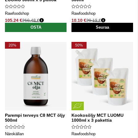
Rawfoodshop
Rawfoodshop
105.24 €
210.48 €
10.10 €
20.19 €
Normaali hinta
Normaali hinta
OSTA
Seuraa
20%
50%
Parempi terveys C8 MCT öljy
Kookosöljy MCT LUOMU
500ml
1000ml x 3 pakettia
Närokällan
Rawfoodshop