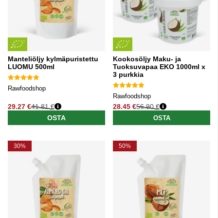
Manteliöljy kylmäpuristettu
Kookosöljy Maku- ja
LUOMU 500ml
Tuoksuvapaa EKO 1000ml x
3 purkkia
Rawfoodshop
Rawfoodshop
29.27 €
41.81 €
28.45 €
56.90 €
Normaali hinta
Normaali hinta
OSTA
OSTA
30%
50%