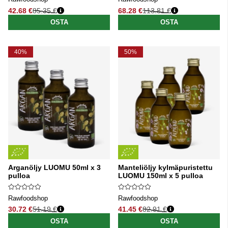
42.68 €
85.35 €
68.28 €
113.81 €
Normaali hinta
Normaali hinta
OSTA
OSTA
40%
50%
Arganöljy LUOMU 50ml x 3
Manteliöljy kylmäpuristettu
pulloa
LUOMU 150ml x 5 pulloa
Rawfoodshop
Rawfoodshop
30.72 €
51.19 €
41.45 €
82.91 €
Normaali hinta
Normaali hinta
OSTA
OSTA