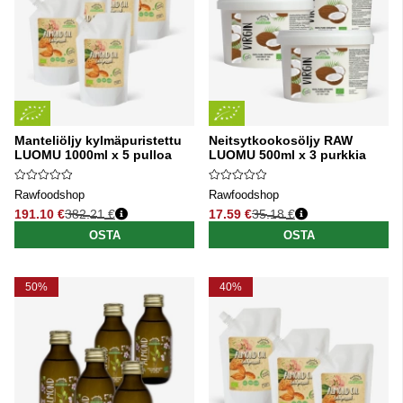
Manteliöljy kylmäpuristettu
Neitsytkookosöljy RAW
LUOMU 1000ml x 5 pulloa
LUOMU 500ml x 3 purkkia
Rawfoodshop
Rawfoodshop
191.10 €
382.21 €
17.59 €
35.18 €
Normaali hinta
Normaali hinta
OSTA
OSTA
50%
40%