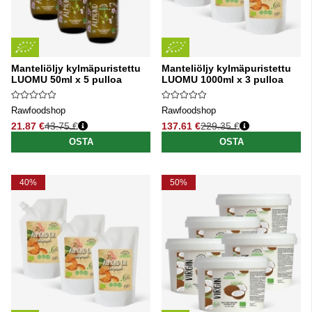
Manteliöljy kylmäpuristettu
Manteliöljy kylmäpuristettu
LUOMU 50ml x 5 pulloa
LUOMU 1000ml x 3 pulloa
Rawfoodshop
Rawfoodshop
21.87 €
43.75 €
137.61 €
229.35 €
Normaali hinta
Normaali hinta
OSTA
OSTA
40%
50%