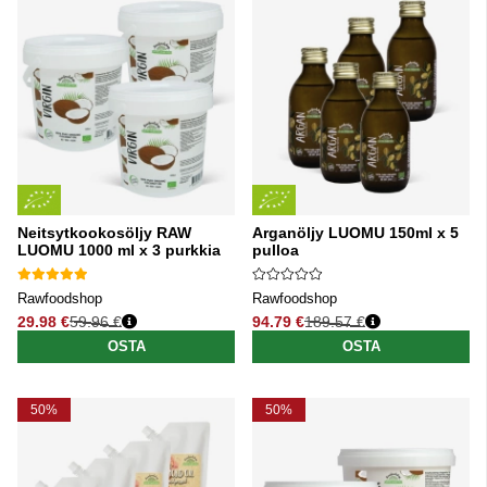
Neitsytkookosöljy RAW
Arganöljy LUOMU 150ml x 5
LUOMU 1000 ml x 3 purkkia
pulloa
Rawfoodshop
Rawfoodshop
29.98 €
59.96 €
94.79 €
189.57 €
Normaali hinta
Normaali hinta
OSTA
OSTA
50%
50%