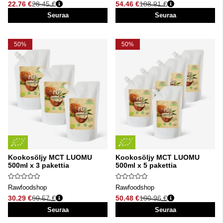
22.76 €
28.45 €
54.46 €
108.91 €
Normaali hinta
Normaali hinta
Seuraa
Seuraa
50%
50%
Kookosöljy MCT LUOMU
Kookosöljy MCT LUOMU
500ml x 3 pakettia
500ml x 5 pakettia
Rawfoodshop
Rawfoodshop
30.29 €
60.57 €
50.48 €
100.96 €
Normaali hinta
Normaali hinta
Seuraa
Seuraa