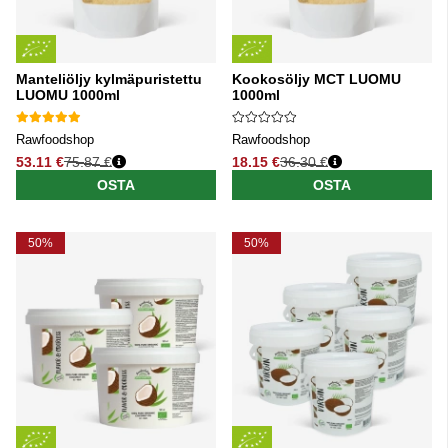
Manteliöljy kylmäpuristettu
Kookosöljy MCT LUOMU
LUOMU 1000ml
1000ml
Rawfoodshop
Rawfoodshop
53.11 €
75.87 €
18.15 €
36.30 €
Normaali hinta
Normaali hinta
OSTA
OSTA
50%
50%