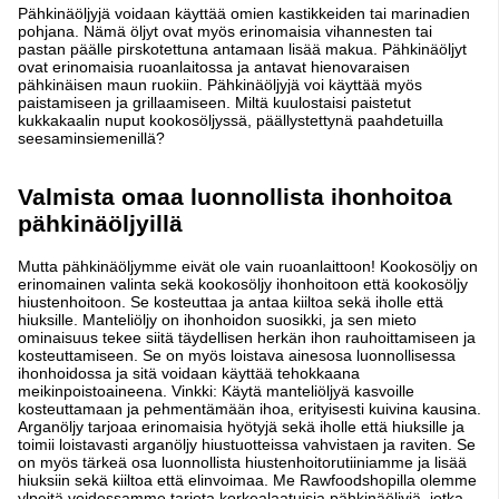
Pähkinäöljyjä voidaan käyttää omien kastikkeiden tai marinadien
pohjana. Nämä öljyt ovat myös erinomaisia vihannesten tai
pastan päälle pirskotettuna antamaan lisää makua. Pähkinäöljyt
ovat erinomaisia ruoanlaitossa ja antavat hienovaraisen
pähkinäisen maun ruokiin. Pähkinäöljyjä voi käyttää myös
paistamiseen ja grillaamiseen. Miltä kuulostaisi paistetut
kukkakaalin nuput kookosöljyssä, päällystettynä paahdetuilla
seesaminsiemenillä?
Valmista omaa luonnollista ihonhoitoa
pähkinäöljyillä
Mutta pähkinäöljymme eivät ole vain ruoanlaittoon! Kookosöljy on
erinomainen valinta sekä kookosöljy ihonhoitoon että kookosöljy
hiustenhoitoon. Se kosteuttaa ja antaa kiiltoa sekä iholle että
hiuksille. Manteliöljy on ihonhoidon suosikki, ja sen mieto
ominaisuus tekee siitä täydellisen herkän ihon rauhoittamiseen ja
kosteuttamiseen. Se on myös loistava ainesosa luonnollisessa
ihonhoidossa ja sitä voidaan käyttää tehokkaana
meikinpoistoaineena. Vinkki: Käytä manteliöljyä kasvoille
kosteuttamaan ja pehmentämään ihoa, erityisesti kuivina kausina.
Arganöljy tarjoaa erinomaisia hyötyjä sekä iholle että hiuksille ja
toimii loistavasti arganöljy hiustuotteissa vahvistaen ja raviten. Se
on myös tärkeä osa luonnollista hiustenhoitorutiiniamme ja lisää
hiuksiin sekä kiiltoa että elinvoimaa.
Me Rawfoodshopilla olemme
ylpeitä voidessamme tarjota korkealaatuisia pähkinäöljyjä, jotka