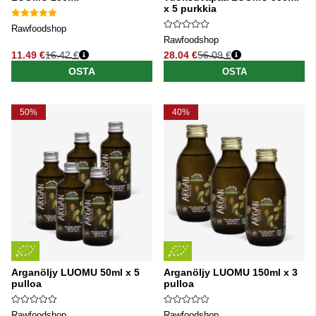
x 5 purkkia
Rawfoodshop
Rawfoodshop
11.49 €
16.42 €
28.04 €
56.09 €
Normaali hinta
Normaali hinta
OSTA
OSTA
50%
40%
Arganöljy LUOMU 50ml x 5
Arganöljy LUOMU 150ml x 3
pulloa
pulloa
Rawfoodshop
Rawfoodshop