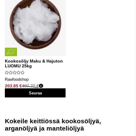
Kookosöljy Maku & Hajuton
LUOMU 25kg
Rawfoodshop
203.85 €
407.70 €
Normaali hinta
Seuraa
Kokeile keittiössä kookosöljyä,
arganöljyä ja manteliöljyä