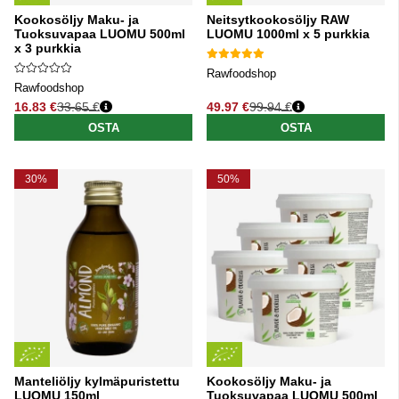
Kookosöljy Maku- ja
Neitsytkookosöljy RAW
Tuoksuvapaa LUOMU 500ml
LUOMU 1000ml x 5 purkkia
x 3 purkkia
Rawfoodshop
Rawfoodshop
16.83 €
33.65 €
49.97 €
99.94 €
Normaali hinta
Normaali hinta
OSTA
OSTA
30%
50%
Manteliöljy kylmäpuristettu
Kookosöljy Maku- ja
LUOMU 150ml
Tuoksuvapaa LUOMU 500ml