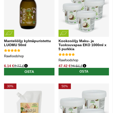
Manteliöljy kylmäpuristettu
Kookosöljy Maku- ja
LUOMU 50ml
Tuoksuvapaa EKO 1000ml x
5 purkkia
Rawfoodshop
Rawfoodshop
6.14 €
8.77 €
47.42 €
94.84 €
Normaali hinta
Normaali hinta
OSTA
OSTA
30%
50%