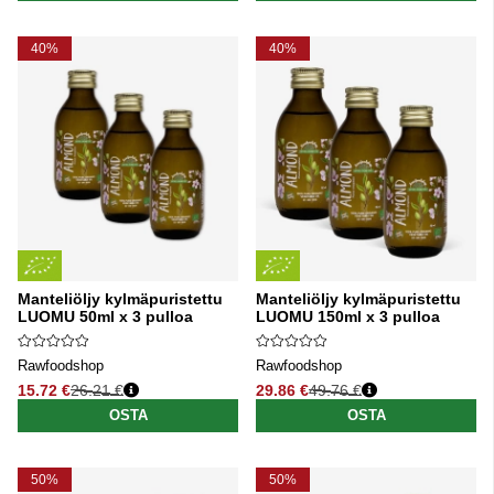
40%
40%
Manteliöljy kylmäpuristettu
Manteliöljy kylmäpuristettu
LUOMU 50ml x 3 pulloa
LUOMU 150ml x 3 pulloa
Rawfoodshop
Rawfoodshop
15.72 €
26.21 €
29.86 €
49.76 €
Normaali hinta
Normaali hinta
OSTA
OSTA
50%
50%