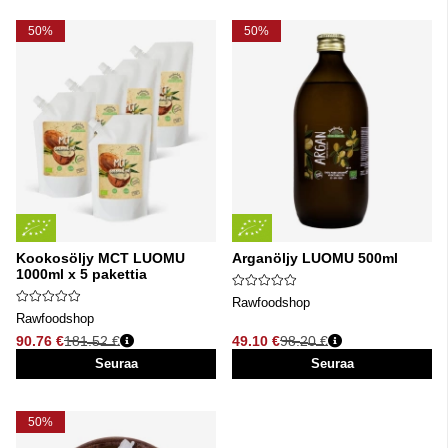
50%
50%
Kookosöljy MCT LUOMU
Arganöljy LUOMU 500ml
1000ml x 5 pakettia
Rawfoodshop
Rawfoodshop
90.76 €
181.52 €
49.10 €
98.20 €
Normaali hinta
Normaali hinta
Seuraa
Seuraa
50%