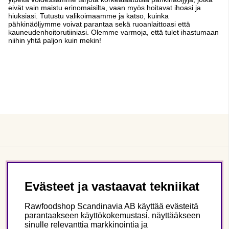
eivät vain maistu erinomaisilta, vaan myös hoitavat ihoasi ja
hiuksiasi. Tutustu valikoimaamme ja katso, kuinka
pähkinäöljymme voivat parantaa sekä ruoanlaittoasi että
kauneudenhoitorutiiniasi. Olemme varmoja, että tulet ihastumaan
niihin yhtä paljon kuin mekin!
Asiakaspalvelu
Evästeet ja vastaavat tekniikat
Tietoa meistä
Rawfoodshop Scandinavia AB käyttää evästeitä
parantaakseen käyttökokemustasi, näyttääkseen
sinulle relevanttia markkinointia ja
Seuraa meitä