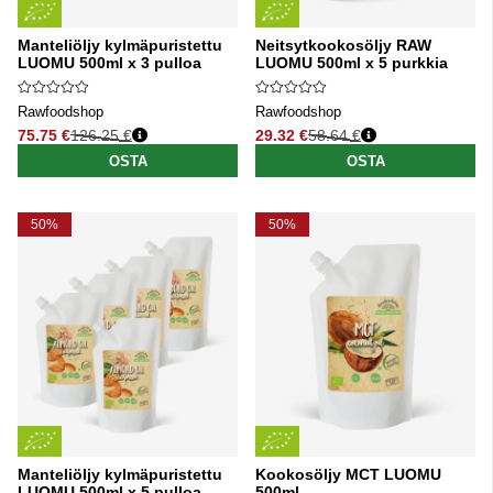
Manteliöljy kylmäpuristettu
Neitsytkookosöljy RAW
LUOMU 500ml x 3 pulloa
LUOMU 500ml x 5 purkkia
Rawfoodshop
Rawfoodshop
75.75 €
126.25 €
29.32 €
58.64 €
Normaali hinta
Normaali hinta
OSTA
OSTA
50%
50%
Manteliöljy kylmäpuristettu
Kookosöljy MCT LUOMU
LUOMU 500ml x 5 pulloa
500ml