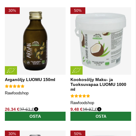
30%
50%
Arganöljy LUOMU 150ml
Kookosöljy Maku- ja
Tuoksuvapaa LUOMU 1000
ml
Rawfoodshop
Rawfoodshop
26.34 €
37.63 €
9.48 €
18.97 €
Normaali hinta
Normaali hinta
OSTA
OSTA
30%
50%