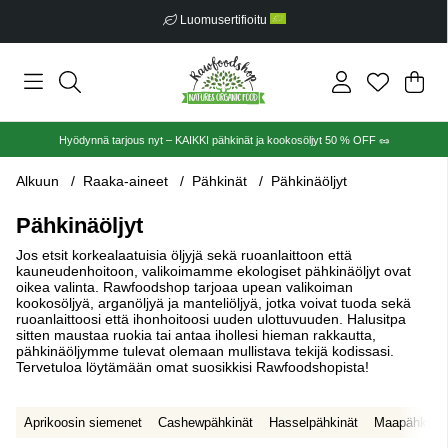
Ilmainen toimitus alkaen €30
Ost
Mää
.
Hyödynnä tarjous nyt – KAIKKI pähkinät ja kookosöljyt 50 % OFF 🥜
Alkuun
Raaka-aineet
Pähkinät
Pähkinäöljyt
Pähkinäöljyt
Jos etsit korkealaatuisia öljyjä sekä ruoanlaittoon että
kauneudenhoitoon, valikoimamme ekologiset pähkinäöljyt ovat
oikea valinta. Rawfoodshop tarjoaa upean valikoiman
kookosöljyä, arganöljyä ja manteliöljyä, jotka voivat tuoda sekä
ruoanlaittoosi että ihonhoitoosi uuden ulottuvuuden. Halusitpa
sitten maustaa ruokia tai antaa ihollesi hieman rakkautta,
pähkinäöljymme tulevat olemaan mullistava tekijä kodissasi.
Tervetuloa löytämään omat suosikkisi Rawfoodshopista!
Aprikoosin siemenet
Cashewpähkinät
Hasselpähkinät
Maapähkinät