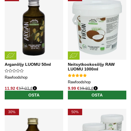
Arganöljy LUOMU 50ml
Neitsytkookosöljy RAW
LUOMU 1000ml
Rawfoodshop
Rawfoodshop
11.92 €
17.03 €
9.99 €
19.99 €
Normaali hinta
Normaali hinta
OSTA
OSTA
30%
50%