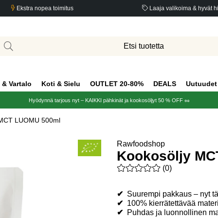
Ekstra nopea toimitus
Laaja valikoima & hyvät h
 & Vartalo
Koti & Sielu
OUTLET 20-80%
DEALS
Uutuudet
Hyödynnä tarjous nyt – KAIKKI pähkinät ja kookosöljyt 50 % OFF 🥜
y MCT LUOMU 500ml
Rawfoodshop
Kookosöljy M
Keskiarvoluokitus 0 / 5 Arvio
(
0
)
✔
Suurempi pakkaus – nyt t
✔
100% kierrätettävää mater
✔
Puhdas ja luonnollinen m