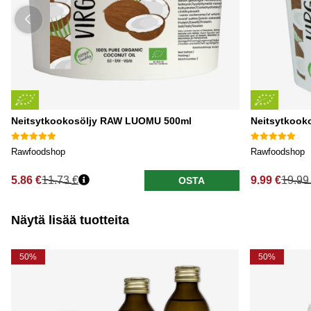
Neitsytkookosöljy RAW LUOMU 500ml
Neitsytkook
Rawfoodshop
Rawfoodshop
5.86 €
11.73 €
9.99 €
19.99
OSTA
Näytä lisää tuotteita
50%
50%