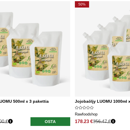
50%
LUOMU 500ml x 3 pakettia
Jojobaöljy LUOMU 1000ml x 
Rawfoodshop
00 €
178.23 €
356.47 €
OSTA