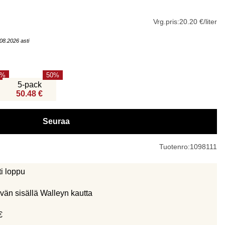
Vrg.pris:
20.20 €/liter
08.2026 asti
50
5-pack
50.48 €
Seuraa
Tuotenro:
1098111
ti loppu
vän sisällä Walleyn kautta
€