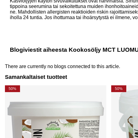
Kasviöljyjen käytön sivuvaikutukset ovat harvinaisia. Sinun 
tippoina seerumina tai sekoitettuna muiden ihonhoitoaineide
ne. Mahdollisten allergisten reaktioiden riskin rajoittamisek
iholla 24 tuntia. Jos ihottumaa tai ihoärsytystä ei ilmene, vo
Blogiviestit aiheesta Kookosöljy MCT LUOM
There are currently no blogs connected to this article.
Samankaltaiset tuotteet
50%
50%