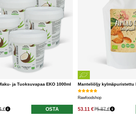
Maku- ja Tuoksuvapaa EKO 1000ml
Manteliöljy kylmäpuristett
Rawfoodshop
4 €
OSTA
53.11 €
75.87 €
nta
Normaali hinta