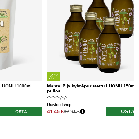
u LUOMU 1000ml
Manteliöljy kylmäpuristettu LUOMU 150ml x
pulloa
Rawfoodshop
41.45 €
82.91 €
OSTA
OSTA
Normaali hinta