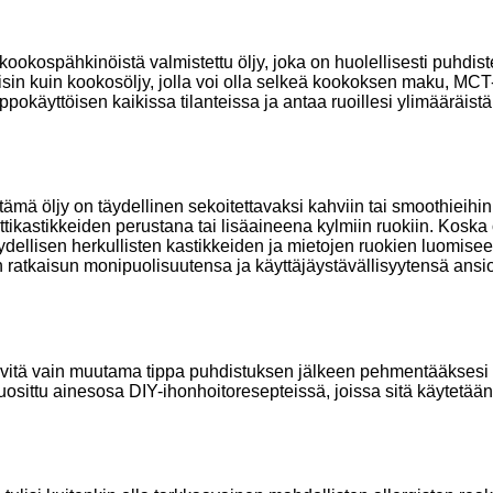
kookospähkinöistä valmistettu öljy, joka on huolellisesti puhdi
sin kuin kookosöljy, jolla voi olla selkeä kookoksen maku, MCT-
äyttöisen kaikissa tilanteissa ja antaa ruoillesi ylimääräist
 öljy on täydellinen sekoitettavaksi kahviin tai smoothieihin 
ikastikkeiden perustana tai lisäaineena kylmiin ruokiin. Koska 
ellisen herkullisten kastikkeiden ja mietojen ruokien luomiseen
n ratkaisun monipuolisuutensa ja käyttäjäystävällisyytensä ansio
 levitä vain muutama tippa puhdistuksen jälkeen pehmentääksesi 
uosittu ainesosa DIY-ihonhoitoresepteissä, joissa sitä käytetään