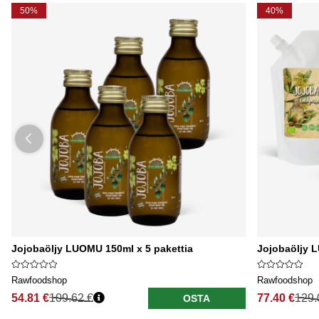
50%
40%
Jojobaöljy LUOMU 150ml x 5 pakettia
Jojobaöljy 
Rawfoodshop
Rawfoodshop
54.81 €
109.62 €
77.40 €
129.
OSTA