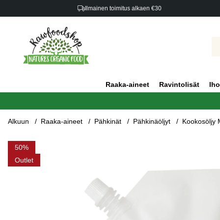
Ilmainen toimitus alkaen €30
Raaka-aineet
Ravintolisät
Iho
Alkuun
Raaka-aineet
Pähkinät
Pähkinäöljyt
Kookosölj
Tuotekuvat Kookosöljy MCT LUOMU 500ml
50
Outlet