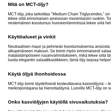
Mitä on MCT-öljy?
MCT-öljy, joka tarkoittaa "Medium Chain Triglycerides," on 
tekee siitä erinomaisen ainesosan monenlaisiin ruokiin. Toi
nestemäinen koostumus huoneenlämmössä tekee siitä helppok
Käyttöalueet ja vinkit
Neutraalisen maun ja pehmeän koostumuksensa ansiosta tämä
alkuperäiseen makuun. Se toimii myös erinomaisesti salaatt
matalalämpöiseen ruoanvalmistukseen, mikä tekee siitä täyd
luoda elegantin salaattikastikkeen, tämä öljy tarjoaa helpo
Käytä öljyä ihonhoidossa
MCT-öljy toimii täydellisesti kosteuttavana kasvoöljynä –
meikinpoistajana tai hierontaöljynä. Luoville MCT-öljy on s
Onko kasviöljyjen käytöllä sivuvaikutuksia?