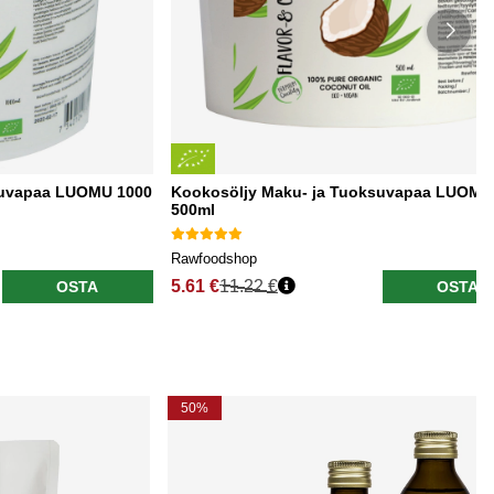
suvapaa LUOMU 1000
Kookosöljy Maku- ja Tuoksuvapaa LUOMU
500ml
Rawfoodshop
5.61 €
11.22 €
OSTA
OSTA
50%