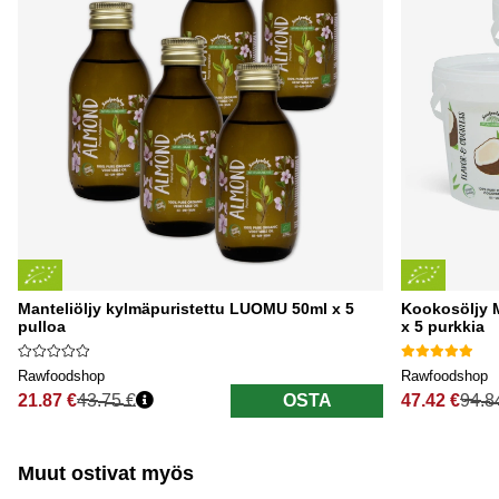
Manteliöljy kylmäpuristettu LUOMU 50ml x 5
Kookosöljy 
pulloa
x 5 purkkia
Rawfoodshop
Rawfoodshop
21.87 €
43.75 €
OSTA
47.42 €
94.8
Normaali hinta
Normaali hi
Muut ostivat myös