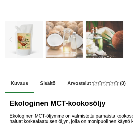
Kuvaus
Sisältö
Arvostelut
(
0
)
Ekologinen MCT-kookosöljy
Ekologinen MCT-öljymme on valmistettu parhaista kookospähk
haluat korkealaatuisen öljyn, jolla on monipuolinen käyttö