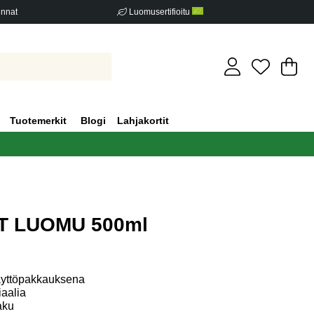
innat
Luomusertifioitu
Os
Mä
.
Tuotemerkit
Blogi
Lahjakortit
CT LUOMU 500ml
iden määrä 0
äyttöpakkauksena
iaalia
aku