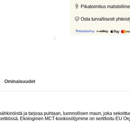
Pikatoimitus mahdolline
Osta turvallisesti yht
Ominaisuudet
inöistä ja tarjoaa puhtaan, luonnollisen maun, joka sekoittuu h
 keittiössä. Ekologinen MCT-kookosöljymme on sertifioitu EU Or