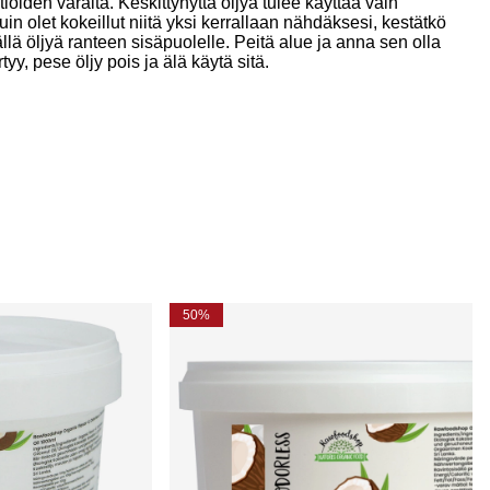
ioiden varalta. Keskittynyttä öljyä tulee käyttää vain
n olet kokeillut niitä yksi kerrallaan nähdäksesi, kestätkö
ällä öljyä ranteen sisäpuolelle. Peitä alue ja anna sen olla
tyy, pese öljy pois ja älä käytä sitä.
50%