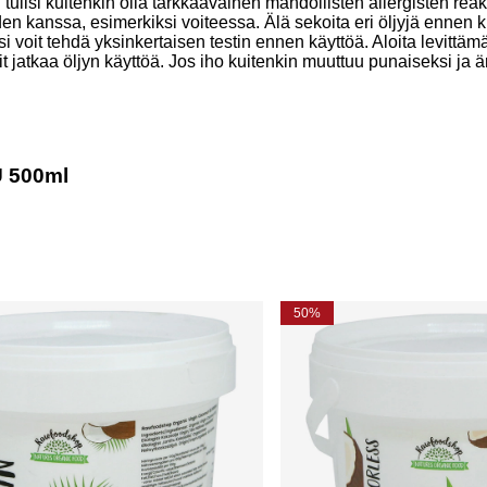
tulisi kuitenkin olla tarkkaavainen mahdollisten allergisten reakt
n kanssa, esimerkiksi voiteessa. Älä sekoita eri öljyjä ennen kui
si voit tehdä yksinkertaisen testin ennen käyttöä. Aloita levittäm
it jatkaa öljyn käyttöä. Jos iho kuitenkin muuttuu punaiseksi ja är
U 500ml
50%