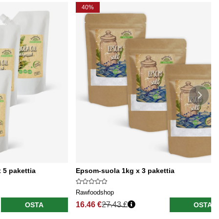
40%
5 pakettia
Epsom-suola 1kg x 3 pakettia
Rawfoodshop
16.46 €
27.43 €
OSTA
OSTA