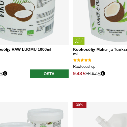
osöljy RAW LUOMU 1000ml
Kookosöljy Maku- ja Tuok
ml
Rawfoodshop
 €
9.48 €
18.97 €
OSTA
30%