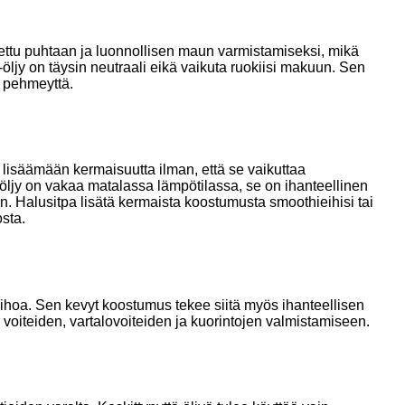
stettu puhtaan ja luonnollisen maun varmistamiseksi, mikä
öljy on täysin neutraali eikä vaikuta ruokiisi makuun. Sen
ä pehmeyttä.
lisäämään kermaisuutta ilman, että se vaikuttaa
öljy on vakaa matalassa lämpötilassa, se on ihanteellinen
. Halusitpa lisätä kermaista koostumusta smoothieihisi tai
sta.
ihoa. Sen kevyt koostumus tekee siitä myös ihanteellisen
 voiteiden, vartalovoiteiden ja kuorintojen valmistamiseen.