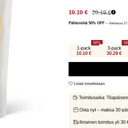
10.10
€
20.19
€
Pähkinöitä 50% OFF
–
Voimassa 17.
50
50
1-pack
3-pack
10.10 €
30.29 €
Lisää toivelistaan
Tilapäises
Toimitusaika:
Osta nyt – maksa 30 päi
Ilmainen toimitus yli 30 