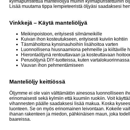
kylmäpuristettua manteliöljyä muihin kylmäpuristettuihin öljy
Lisää muutama tippa lempieteeristä öljyäsi saadaksesi henki
Vinkkejä – Käytä manteliöljyä
Meikinpoistoon, erityisesti silmämeikille
Kuivan ihon kosteutukseen, erityisesti kuiviin kohtiin
Täsmähoitona kynsinauhoihin lisähoitoa varten
Luonnollisena hiusnaamiona pehmeille ja kiiltäville h
Hierontaöljynä rentouttavaan ja kosteuttavaan hoitoo
Perusöljynä DIY-tuotteissa, kuten vartalokuorinnassa
Vauvan ihon pehmentämiseen
Manteliöljy keittiössä
Öljymme ei ole vain välttämätön ainesosa luonnolliseen ih
erinomaisesti sekä kylmiin että kuumiin ruokiin. Voit käytt
vihannesten päälle saadaksesi lisää makua. Koska kyseessä 
luonteen. Se on myös erinomainen leivontaan. Kokeile vaihta
ihanan rakenteen ja miedon, pähkinäisen maun, joka todella
baareissa.