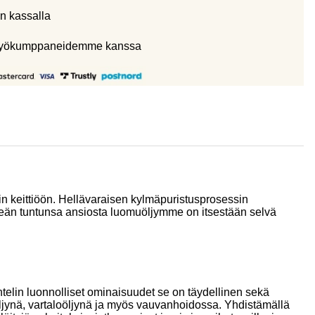
n kassalla
eistyökumppaneidemme kanssa
uin keittiöön. Hellävaraisen kylmäpuristusprosessin
meän tuntunsa ansiosta luomuöljymme on itsestään selvä
telin luonnolliset ominaisuudet se on täydellinen sekä
voöljynä, vartaloöljynä ja myös vauvanhoidossa. Yhdistämällä