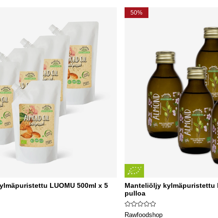
50%
kylmäpuristettu LUOMU 500ml x 5
Manteliöljy kylmäpuristett
pulloa
Rawfoodshop