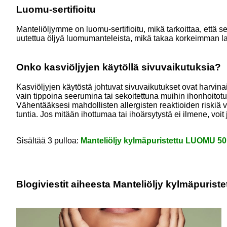
Luomu-sertifioitu
Manteliöljymme on luomu-sertifioitu, mikä tarkoittaa, että s
uutettua öljyä luomumanteleista, mikä takaa korkeimman la
Onko kasviöljyjen käytöllä sivuvaikutuksia?
Kasviöljyjen käytöstä johtuvat sivuvaikutukset ovat harvinais
vain tippoina seerumina tai sekoitettuna muihin ihonhoitotuot
Vähentääksesi mahdollisten allergisten reaktioiden riskiä vo
tuntia. Jos mitään ihottumaa tai ihoärsytystä ei ilmene, voit
Sisältää 3 pulloa:
Manteliöljy kylmäpuristettu LUOMU 5
Blogiviestit aiheesta Manteliöljy kylmäpuris