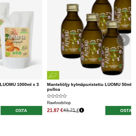
u LUOMU 1000ml x 3
Manteliöljy kylmäpuristettu LUOMU 50ml x
pulloa
Rawfoodshop
21.87 €
43.75 €
OSTA
OSTA