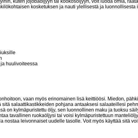
ihin, kuten jojobaöljyyn tai kookosöljyyn, voit luoda omia, räätälö
lökohtaisen kosketuksen ja nauti ylellisestä ja luonnollisesta i
iuksille
n
 ja huulivoiteessa
onhoitoon, vaan myös erinomainen lisä keittiöösi. Miedon, pähk
ää sitä salaattikastikkeiden pohjana antaaksesi salaateillesi pe
on kylmäpuristettu öljy, sen luonnollinen maku ja tuoksu säily
a tavallinen ruokaöljysi tai voisi kylmäpuristettuun manteliöljyy
 nostaa leivonnaiset uudelle tasolle. Voit myös käyttää sitä vo