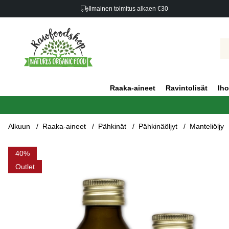
Ilmainen toimitus alkaen €30
Raaka-aineet
Ravintolisät
Iho
Alkuun
Raaka-aineet
Pähkinät
Pähkinäöljyt
Manteliöljy
Tuotekuvat Manteliöljy kylmäpuristettu LUOMU 50ml x 3 pulloa
40
Outlet