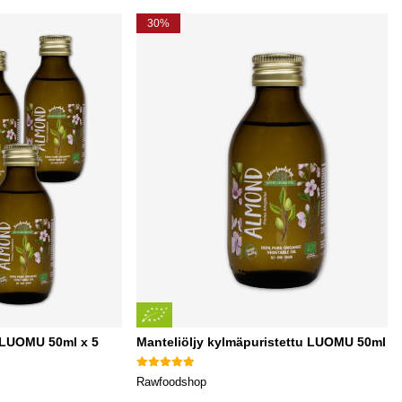
30%
u LUOMU 50ml x 5
Manteliöljy kylmäpuristettu LUOMU 50ml
Rawfoodshop