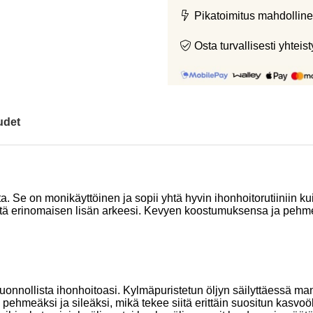
Pikatoimitus mahdolline
Osta turvallisesti yht
udet
a. Se on monikäyttöinen ja sopii yhtä hyvin ihonhoitorutiiniin k
 siitä erinomaisen lisän arkeesi. Kevyen koostumuksensa ja peh
onnollista ihonhoitoasi. Kylmäpuristetun öljyn säilyttäessä man
hon pehmeäksi ja sileäksi, mikä tekee siitä erittäin suositun kas