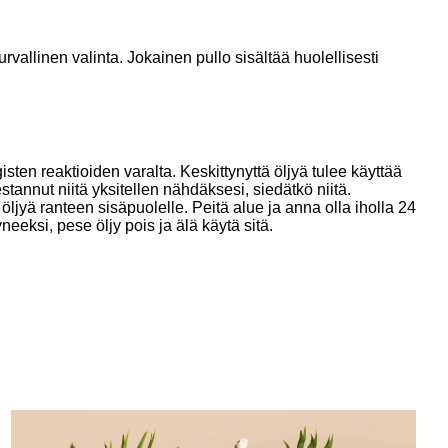
rvallinen valinta. Jokainen pullo sisältää huolellisesti
isten reaktioiden varalta. Keskittynyttä öljyä tulee käyttää
estannut niitä yksitellen nähdäksesi, siedätkö niitä.
öljyä ranteen sisäpuolelle. Peitä alue ja anna olla iholla 24
neeksi, pese öljy pois ja älä käytä sitä.