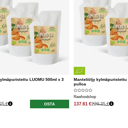
kylmäpuristettu LUOMU 500ml x 3
Manteliöljy kylmäpuristett
pulloa
Rawfoodshop
25 €
137.61 €
229.35 €
OSTA