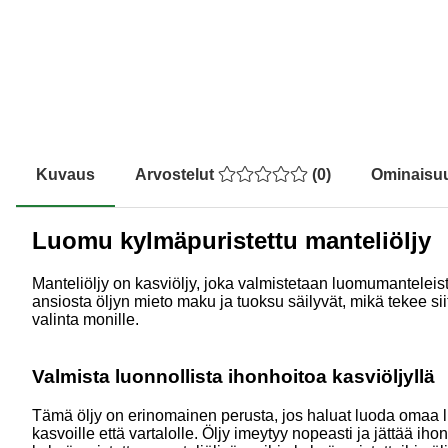
Kuvaus
Arvostelut
(
0
)
Ominaisu
Luomu kylmäpuristettu manteliöljy
Manteliöljy on kasviöljy, joka valmistetaan luomumanteleist
ansiosta öljyn mieto maku ja tuoksu säilyvät, mikä tekee
valinta monille.
Valmista luonnollista ihonhoitoa kasviöljyllä
Tämä öljy on erinomainen perusta, jos haluat luoda omaa lu
kasvoille että vartalolle. Öljy imeytyy nopeasti ja jättää i