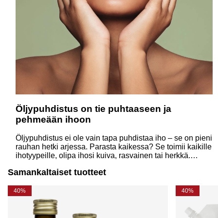
Öljypuhdistus on tie puhtaaseen ja
pehmeään ihoon
Öljypuhdistus ei ole vain tapa puhdistaa iho – se on pieni
rauhan hetki arjessa. Parasta kaikessa? Se toimii kaikille
ihotyypeille, olipa ihosi kuiva, rasvainen tai herkkä.
Luonnollisilla öljyillä voit hellästi poistaa päivän
Samankaltaiset tuotteet
epäpuhtaudet, meikin ja lian samalla, kun hoidat ihoasi
rakkaudella.
40%
40%