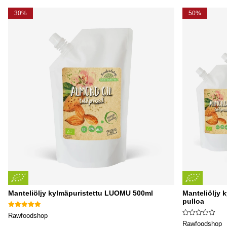
30%
50%
Manteliöljy kylmäpuristettu LUOMU 500ml
Manteliöljy 
pulloa
Rawfoodshop
Rawfoodshop