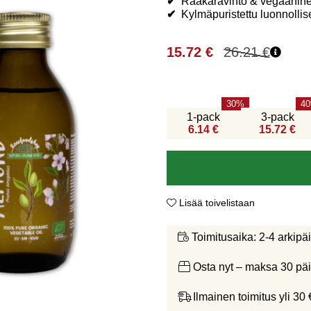
✔
Raakaravinto & vegaanin
✔
Kylmäpuristettu luonnollis
15.72
€
26.21
€
30
40
1-pack
3-pack
6.14 €
15.72 €
Lisää toivelistaan
2-4 arkipä
Toimitusaika:
Osta nyt – maksa 30 päi
Ilmainen toimitus yli 30 