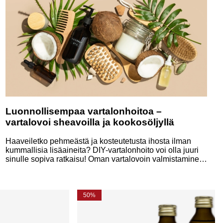
Luonnollisempaa vartalonhoitoa –
vartalovoi sheavoilla ja kookosöljyllä
Haaveiletko pehmeästä ja kosteutetusta ihosta ilman
kummallisia lisäaineita? DIY-vartalonhoito voi olla juuri
sinulle sopiva ratkaisu! Oman vartalovoin valmistaminen
on sekä helppoa että hauskaa. Tässä kerromme, miksi
sheavoi ja kookosöljy ovat luonnollisen vartalonhoidon
tähtiaineksia – ja jaamme ihanan reseptin!
50%