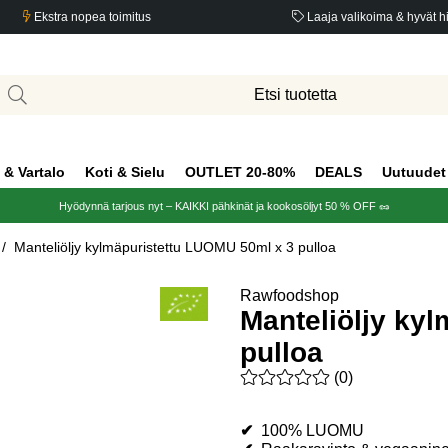
Ekstra nopea toimitus
Laaja valikoima & hyvät h
 & Vartalo
Koti & Sielu
OUTLET 20-80%
DEALS
Uutuudet
Hyödynnä tarjous nyt – KAIKKI pähkinät ja kookosöljyt 50 % OFF 🥜
Manteliöljy kylmäpuristettu LUOMU 50ml x 3 pulloa
Rawfoodshop
Manteliöljy ky
pulloa
Keskiarvoluokitus 0 / 5 Arvio
(
0
)
✔
100% LUOMU