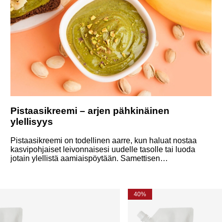
Pistaasikreemi – arjen pähkinäinen
ylellisyys
Pistaasikreemi on todellinen aarre, kun haluat nostaa
kasvipohjaiset leivonnaisesi uudelle tasolle tai luoda
jotain ylellistä aamiaispöytään. Samettisen
koostumuksensa ja erottuvan makunsa ansiosta
pistaasikreemi on ehdoton valinta sinulle, joka arvostat
yksinkertaisuutta ja eleganssia. Lue lisää ja tutustu
helppoon vegaaniseen pistaasikreemireseptiimme!
40%