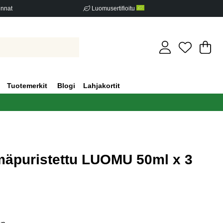
innat
Luomusertifioitu
Os
Mä
.
Tuotemerkit
Blogi
Lahjakortit
lmäpuristettu LUOMU 50ml x 3
iden määrä 0