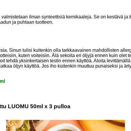
e valmistetaan ilman synteettisiä kemikaaleja. Se on kestävä ja tu
adun ja puhtaan tuotteen.
ia. Sinun tulisi kuitenkin olla tarkkaavainen mahdollisten allerg
teisiin, kuten voiteisiin. Älä sekoita eri öljyjä ennen kuin olet t
it tehdä yksinkertaisen testin ennen käyttöä. Aloita levittämällä 
 jatkaa öljyn käyttöä. Jos iho kuitenkin muuttuu punaiseksi ja ärty
0ml
tettu LUOMU 50ml x 3 pulloa