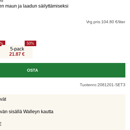
en
en maun ja laadun säilyttämiseksi
Vrg.pris:
104.80 €/liter
50
5-pack
21.87 €
OSTA
Tuotenro:
2081201-SET3
ivät
vän sisällä Walleyn kautta
€