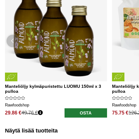
Manteliöljy kylmäpuristettu LUOMU 150ml x 3
Manteliöljy 
pulloa
pulloa
Rawfoodshop
Rawfoodshop
29.86 €
49.76 €
75.75 €
126.
OSTA
Näytä lisää tuotteita