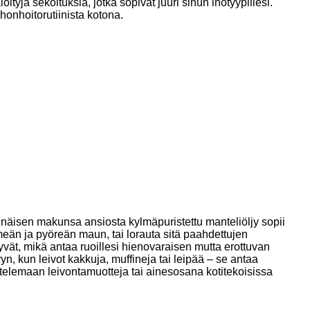
ityjä sekoituksia, jotka sopivat juuri sinun ihotyypillesi.
honhoitorutiinista kotona.
inäisen makunsa ansiosta kylmäpuristettu manteliöljy sopii
hmeän ja pyöreän maun, tai lorauta sitä paahdettujen
vät, mikä antaa ruoillesi hienovaraisen mutta erottuvan
n, kun leivot kakkuja, muffineja tai leipää – se antaa
itelemaan leivontamuotteja tai ainesosana kotitekoisissa