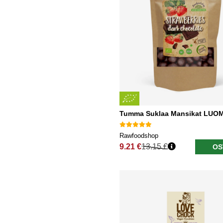
Tumma Suklaa Mansikat LUO
Rawfoodshop
9.21 €
13.15 €
OS
Normaali hinta