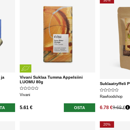
30%
 ja
Vivani Suklaa Tumma Appelsiini
LUOMU 80g
Suklaatryffeli 
Vivani
Rawfoodshop
5.61 €
6.78 €
9.69 €
TA
OSTA
Normaali hinta
20%