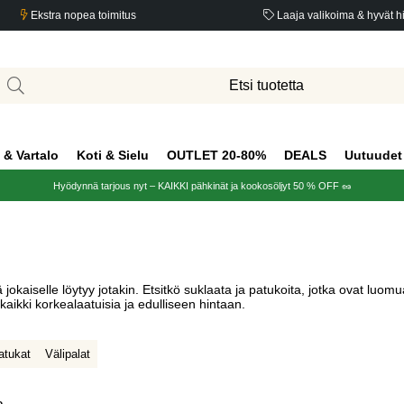
Ekstra nopea toimitus
Laaja valikoima & hyvät h
 & Vartalo
Koti & Sielu
OUTLET 20-80%
DEALS
Uutuudet
Hyödynnä tarjous nyt – KAIKKI pähkinät ja kookosöljyt 50 % OFF 🥜
okaiselle löytyy jotakin. Etsitkö suklaata ja patukoita, jotka ovat luomu
kaikki korkealaatuisia ja edulliseen hintaan.
atukat
Välipalat