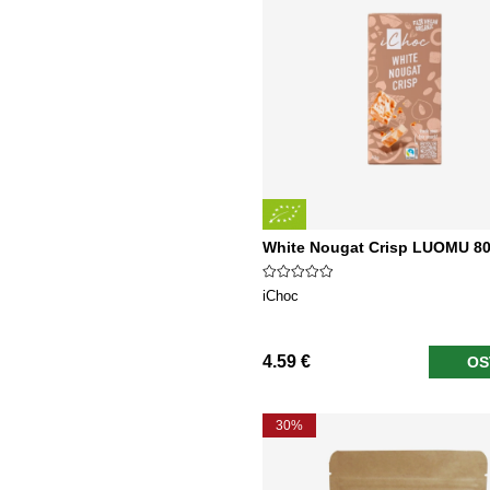
White Nougat Crisp LUOMU 8
iChoc
4.59 €
OS
30%