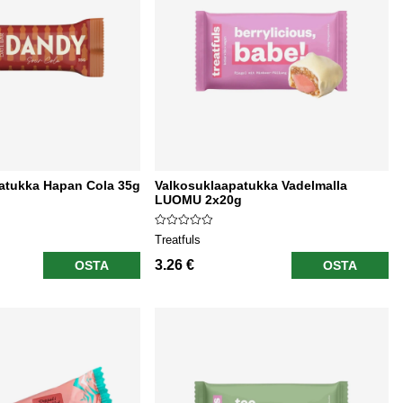
atukka Hapan Cola 35g
Valkosuklaapatukka Vadelmalla
LUOMU 2x20g
Treatfuls
3.26 €
OSTA
OSTA