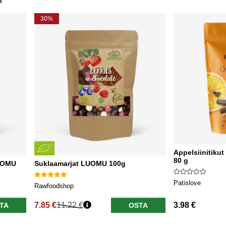
a
30%
Appelsiinitiku
80 g
LUOMU
Suklaamarjat LUOMU 100g
Patislove
Rawfoodshop
7.85 €
11.22 €
3.98 €
TA
OSTA
Normaali hinta