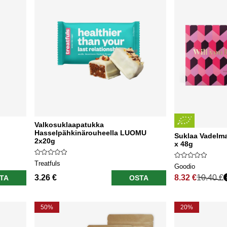
Valkosuklaapatukka
Hasselpähkinärouheella LUOMU
Suklaa Vadelm
2x20g
x 48g
Treatfuls
Goodio
3.26 €
8.32 €
10.40 €
TA
OSTA
Normaali hinta
50%
20%