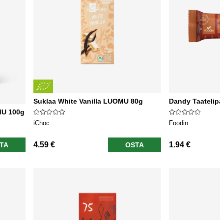
Suklaa White Vanilla LUOMU 80g
Dandy Taatelip
MU 100g
iChoc
Foodin
4.59 €
1.94 €
TA
OSTA