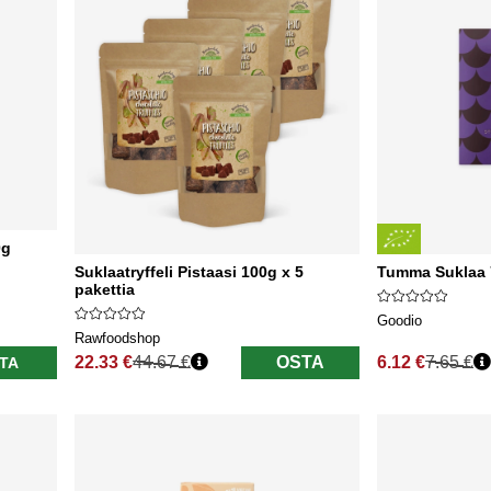
0g
Suklaatryffeli Pistaasi 100g x 5
Tumma Suklaa
pakettia
Goodio
Rawfoodshop
22.33 €
44.67 €
OSTA
6.12 €
7.65 €
TA
Normaali hinta
Normaali hinta