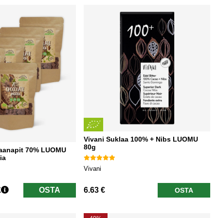
Vivani Suklaa 100% + Nibs LUOMU
80g
klaanapit 70% LUOMU
ia
Vivani
€
OSTA
6.63 €
OSTA