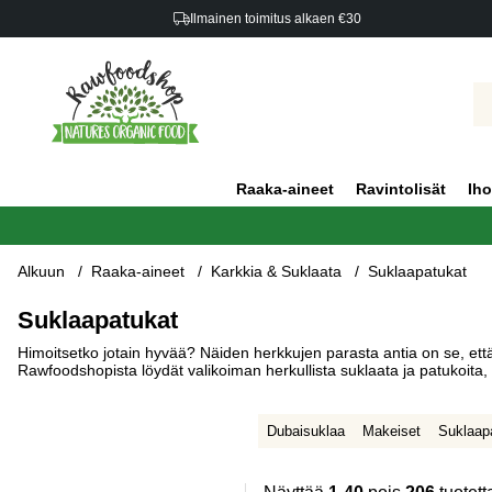
Ilmainen toimitus alkaen €30
Raaka-aineet
Ravintolisät
Iho
Alkuun
Raaka-aineet
Karkkia & Suklaata
Suklaapatukat
Suklaapatukat
Himoitsetko jotain hyvää? Näiden herkkujen parasta antia on se, että j
Rawfoodshopista löydät valikoiman herkullista suklaata ja patukoita, 
Dubaisuklaa
Makeiset
Suklaap