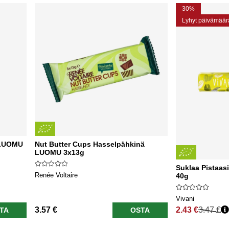
30%
Lyhyt päivämäär
 LUOMU
Nut Butter Cups Hasselpähkinä
LUOMU 3x13g
Suklaa Pistaas
Renée Voltaire
40g
Vivani
3.57 €
2.43 €
3.47 €
TA
OSTA
Normaali hinta