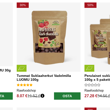
30%
50%
MU 30g
Tummat Suklaaherkut Vadelmilla
Perulaiset su
LUOMU 100g
100g x 5 pakett
Rawfoodshop
Rawfoodshop
8.07 €
11.52 €
27.28 €
54.56 
TA
OSTA
Normaali hinta
Normaali hinta