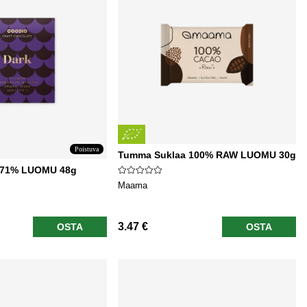
Poistuva
Tumma Suklaa 100% RAW LUOMU 30g
 71% LUOMU 48g
Maama
3.47 €
OSTA
OSTA