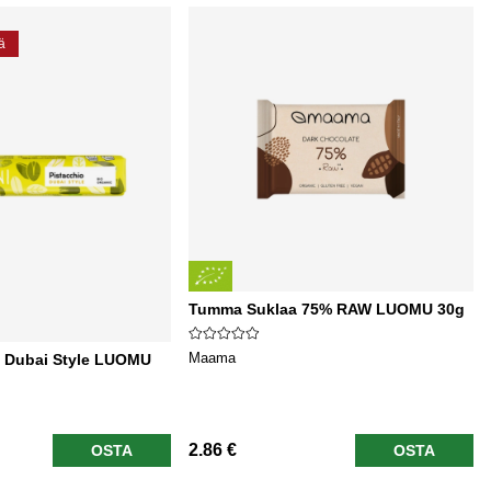
ä
Tumma Suklaa 75% RAW LUOMU 30g
Maama
i Dubai Style LUOMU
2.86 €
OSTA
OSTA