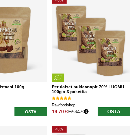
40%
Pistaasi 100g
Perulaiset suklaanapit 70% LUOMU
100g x 3 pakettia
Rawfoodshop
19.70 €
32.84 €
OSTA
OSTA
Normaali hinta
40%