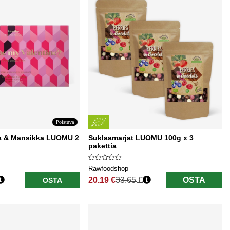
Poistuva
a & Mansikka LUOMU 2
Suklaamarjat LUOMU 100g x 3
pakettia
Rawfoodshop
20.19 €
33.65 €
OSTA
OSTA
Normaali hinta