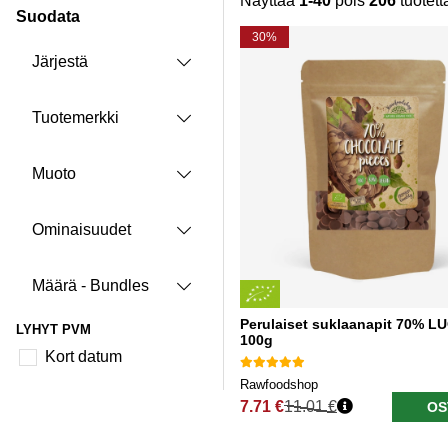
Näyttää
1-40
pois
206
tuotett
Suodata
Tuotteet
30%
Järjestä
Tuotemerkki
Muoto
Ominaisuudet
Määrä - Bundles
Perulaiset suklaanapit 70% 
LYHYT PVM
100g
Kort datum
Rawfoodshop
7.71 €
11.01 €
OS
Normaali hinta