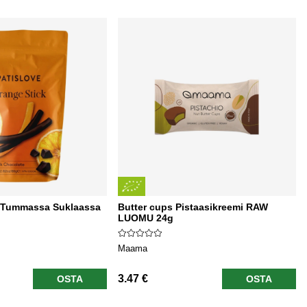
t Tummassa Suklaassa
Butter cups Pistaasikreemi RAW
LUOMU 24g
Maama
3.47 €
OSTA
OSTA