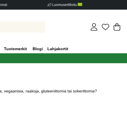
innat
Luomusertifioitu
Os
Mä
.
Tuotemerkit
Blogi
Lahjakortit
a, vegaanisia, raakoja, gluteenittomia tai sokerittomia?