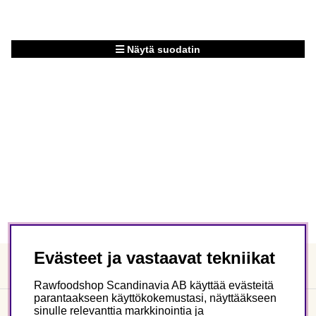
Näytä suodatin
Tuotteet
Evästeet ja vastaavat tekniikat
Rawfoodshop Scandinavia AB käyttää evästeitä
parantaakseen käyttökokemustasi, näyttääkseen
sinulle relevanttia markkinointia ja
Asiakaspalvelu