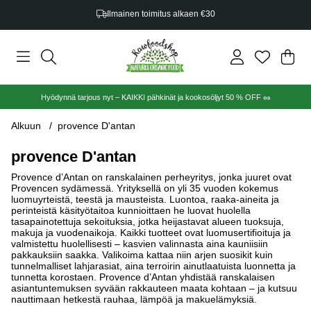
Ilmainen toimitus alkaen €30
Ost
Mää
.
Hyödynnä tarjous nyt – KAIKKI pähkinät ja kookosöljyt 50 % OFF 🥜
Alkuun
provence D'antan
provence D'antan
Provence d’Antan on ranskalainen perheyritys, jonka juuret ovat
Provencen sydämessä. Yrityksellä on yli 35 vuoden kokemus
luomuyrteistä, teestä ja mausteista. Luontoa, raaka-aineita ja
perinteistä käsityötaitoa kunnioittaen he luovat huolella
tasapainotettuja sekoituksia, jotka heijastavat alueen tuoksuja,
makuja ja vuodenaikoja. Kaikki tuotteet ovat luomusertifioituja ja
valmistettu huolellisesti – kasvien valinnasta aina kauniisiin
pakkauksiin saakka. Valikoima kattaa niin arjen suosikit kuin
tunnelmalliset lahjarasiat, aina terroirin ainutlaatuista luonnetta ja
tunnetta korostaen. Provence d’Antan yhdistää ranskalaisen
asiantuntemuksen syvään rakkauteen maata kohtaan – ja kutsuu
nauttimaan hetkestä rauhaa, lämpöä ja makuelämyksiä.