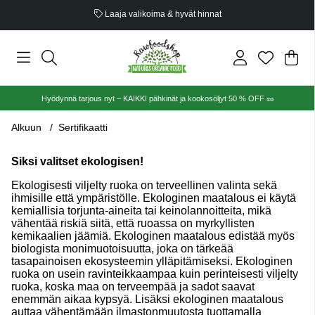
Laaja valikoima & hyvät hinnat
Ost
Mää
.
Hyödynnä tarjous nyt – KAIKKI pähkinät ja kookosöljyt 50 % OFF 🥜
Alkuun
Sertifikaatti
Siksi valitset ekologisen!
Ekologisesti viljelty ruoka on terveellinen valinta sekä
ihmisille että ympäristölle. Ekologinen maatalous ei käytä
kemiallisia torjunta-aineita tai keinolannoitteita, mikä
vähentää riskiä siitä, että ruoassa on myrkyllisten
kemikaalien jäämiä. Ekologinen maatalous edistää myös
biologista monimuotoisuutta, joka on tärkeää
tasapainoisen ekosysteemin ylläpitämiseksi. Ekologinen
ruoka on usein ravinteikkaampaa kuin perinteisesti viljelty
ruoka, koska maa on terveempää ja sadot saavat
enemmän aikaa kypsyä. Lisäksi ekologinen maatalous
auttaa vähentämään ilmastonmuutosta tuottamalla