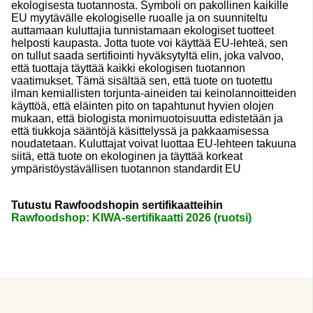
ekologisesta tuotannosta. Symboli on pakollinen kaikille
EU myytävälle ekologiselle ruoalle ja on suunniteltu
auttamaan kuluttajia tunnistamaan ekologiset tuotteet
helposti kaupasta. Jotta tuote voi käyttää EU-lehteä, sen
on tullut saada sertifiointi hyväksytyltä elin, joka valvoo,
että tuottaja täyttää kaikki ekologisen tuotannon
vaatimukset. Tämä sisältää sen, että tuote on tuotettu
ilman kemiallisten torjunta-aineiden tai keinolannoitteiden
käyttöä, että eläinten pito on tapahtunut hyvien olojen
mukaan, että biologista monimuotoisuutta edistetään ja
että tiukkoja sääntöjä käsittelyssä ja pakkaamisessa
noudatetaan. Kuluttajat voivat luottaa EU-lehteen takuuna
siitä, että tuote on ekologinen ja täyttää korkeat
ympäristöystävällisen tuotannon standardit EU
Tutustu Rawfoodshopin sertifikaatteihin
Rawfoodshop: KIWA-sertifikaatti 2026 (ruotsi)