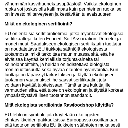
vähemmän kasvihuonekaasupäästöjä. Vaikka ekologinen
ruoka voi joskus olla kalliimpaa kuin perinteinen ruoka, se
on investointi terveyteen ja kestävään tulevaisuuteen.
Mikä on ekologinen sertifiointi?
EU on erilaisia sertifiointielimiä, jotka myöntävät ekologisia
sertifikaatteja, kuten Ecocert, Soil Association, Demeter ja
monet muut. Saadakseen ekologisen sertifikaatin tuottajan
on noudatettava EU tiukkoja sääntöjä ekologisesta
tuotannosta, mikä tarkoittaa muun muassa sitä, että he
eivät saa käyttää kemiallisia torjunta-aineita tai
keinolannoitteita, ja heidän on edistettävä biologista
monimuotoisuutta sekä hyvää eläinten hyvinvointia. Kun
tuottaja on läpäissyt tarkastuksen ja täyttää ekologisen
tuotannon vaatimukset, he saavat sertifikaatin, jota
voidaan käyttää tuotteissaan. Tämä antaa kuluttajille
varmuuden siitä, että tuote on ekologinen ja täyttää korkeat
ympäristöystävällisen tuotannon standardit.
Mitä ekologista sertifiointia Rawfoodshop käyttää?
EU-lehti on symboli, jota käytetään ekologisten
elintarvikkeiden pakkauksissa Euroopassa osoittamaan,
että tuote on sertifioitu EU tiukkojen sääntöjen mukaisesti