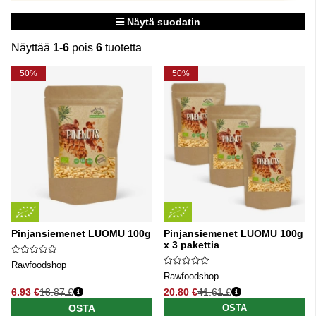
Näytä suodatin
Näyttää
1-6
pois
6
tuotetta
Tuotteet
50%
50%
Pinjansiemenet LUOMU 100g
Pinjansiemenet LUOMU 100g
x 3 pakettia
Rawfoodshop
Rawfoodshop
6.93 €
13.87 €
20.80 €
41.61 €
Normaali hinta
Normaali hinta
OSTA
OSTA