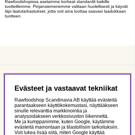
Rawfoodshopissa asetamme korkeat standardit kaikille
tuotteillemme. Pinjansiemenemme valitaan huolellisesti ja käyvät
läpi laatutarkastukset, jotta voit aina luottaa saavasi laadukkaan
tuotteen.
Asiakaspalvelu
Evästeet ja vastaavat tekniikat
Tietoa meistä
Rawfoodshop Scandinavia AB käyttää evästeitä
parantaakseen käyttökokemustasi, näyttääkseen
sinulle relevanttia markkinointia ja
Seuraa meitä
analysoidakseen verkkosivuston liikennettä.
Me ja kumppanimme, kuten Google, käytämme
evästeitä mainontaan ja tilastollisiin tarkoituksiin.
Tämä on Rawfoodshop
Voit lukea lisää siitä, miten Google käyttää