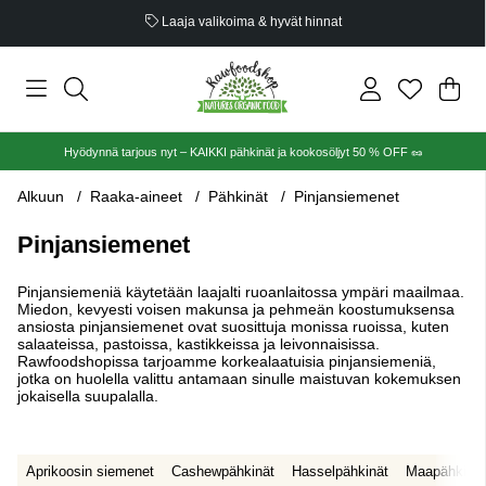
Luomusertifioitu
Ost
Mää
.
Hyödynnä tarjous nyt – KAIKKI pähkinät ja kookosöljyt 50 % OFF 🥜
Alkuun
Raaka-aineet
Pähkinät
Pinjansiemenet
Pinjansiemenet
Pinjansiemeniä käytetään laajalti ruoanlaitossa ympäri maailmaa.
Miedon, kevyesti voisen makunsa ja pehmeän koostumuksensa
ansiosta pinjansiemenet ovat suosittuja monissa ruoissa, kuten
salaateissa, pastoissa, kastikkeissa ja leivonnaisissa.
Rawfoodshopissa tarjoamme korkealaatuisia pinjansiemeniä,
jotka on huolella valittu antamaan sinulle maistuvan kokemuksen
jokaisella suupalalla.
Aprikoosin siemenet
Cashewpähkinät
Hasselpähkinät
Maapähkinät