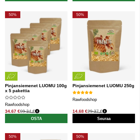
50%
50%
Pinjansiemenet LUOMU 100g
Pinjansiemenet LUOMU 250g
x 5 pakettia
Rawfoodshop
Rawfoodshop
34.67 €
69.34 €
14.68 €
29.37 €
Normaali hinta
Normaali hinta
OSTA
Seuraa
50%
50%