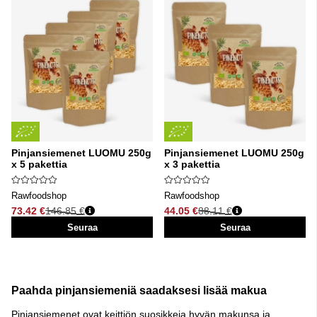
Pinjansiemenet LUOMU 250g
Pinjansiemenet LUOMU 250g
x 5 pakettia
x 3 pakettia
Rawfoodshop
Rawfoodshop
73.42 €
146.85 €
44.05 €
88.11 €
Normaali hinta
Normaali hinta
Seuraa
Seuraa
Paahda pinjansiemeniä saadaksesi lisää makua
Pinjansiemenet ovat keittiön suosikkeja hyvän makunsa ja