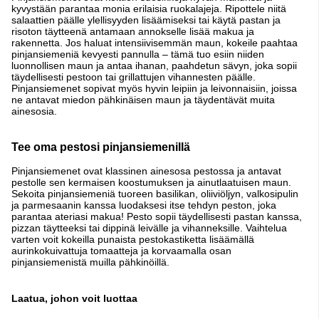
kyvystään parantaa monia erilaisia ruokalajeja. Ripottele niitä
salaattien päälle ylellisyyden lisäämiseksi tai käytä pastan ja
risoton täytteenä antamaan annokselle lisää makua ja
rakennetta. Jos haluat intensiivisemmän maun, kokeile paahtaa
pinjansiemeniä kevyesti pannulla – tämä tuo esiin niiden
luonnollisen maun ja antaa ihanan, paahdetun sävyn, joka sopii
täydellisesti pestoon tai grillattujen vihannesten päälle.
Pinjansiemenet sopivat myös hyvin leipiin ja leivonnaisiin, joissa
ne antavat miedon pähkinäisen maun ja täydentävät muita
ainesosia.
Tee oma pestosi pinjansiemenillä
Pinjansiemenet ovat klassinen ainesosa pestossa ja antavat
pestolle sen kermaisen koostumuksen ja ainutlaatuisen maun.
Sekoita pinjansiemeniä tuoreen basilikan, oliiviöljyn, valkosipulin
ja parmesaanin kanssa luodaksesi itse tehdyn peston, joka
parantaa ateriasi makua! Pesto sopii täydellisesti pastan kanssa,
pizzan täytteeksi tai dippinä leivälle ja vihanneksille. Vaihtelua
varten voit kokeilla punaista pestokastiketta lisäämällä
aurinkokuivattuja tomaatteja ja korvaamalla osan
pinjansiemenistä muilla pähkinöillä.
Laatua, johon voit luottaa