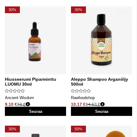
30%
30%
Hiusseerumi Piparminttu
Aleppo Shampoo Arganöljy
LUOMU 30ml
500ml
Ancient Wisdom
Rawfoodshop
9.10 €
13 €
10.17 €
14.53 €
Normaali hinta
Normaali hinta
Seuraa
Seuraa
30%
50%