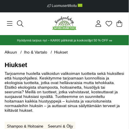
Ilmainen toimitus alkaen €30
Ost
Mää
.
Hyödynnä tarjous nyt – KAIKKI pähkinät ja kookosöljyt 50 % OFF 🥜
Alkuun
Iho & Vartalo
Hiukset
Hiukset
Tarjoamme huolella valikoidun valikoiman tuotteita sekä hiuksillesi
että hiuspohjallesi. Keskitymme tarjoamaan luonnollisia ja
ekologisia tuotteita, jotka ovat hellävaraisia mutta tehokkaita.
Etsitkö ekologista shampoota, hoitoainetta, hiusöljyä tai
seerumia? Meillä on tuotteet, jotka vahvistavat, kosteuttavat ja
suojaavat hiuksiasi syvältä. Tuotteemme on suunniteltu
hoitamaan kaikkia hiustyyppejä – kuivista ja vaurioituneista
normaaleihin hiuksiin – ja auttavat sinua säilyttämään terveet ja
kiiltävät hiukset.
Shampoo & Hoitoaine
Seerumi & Öljy