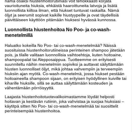
nämä osaksi hiustenhoitorutiiniasi voit tehokkaasti korjata
vaurioituneita hiuksia, ehkäistä haaroittuneita latvoja ja lisätä
luonnollista kiiltoa ilman, että hiukset tuntuvat raskailta. Nämä
öljyt ja seerumit sopivat kaikille hiustyypeille ja ovat täydellisiä
päivittäiseen käyttöön pitämään hiuksesi hyvässä kunnossa.
Luonnollista hiustenhoitoa No Poo- ja co-wash-
menetelmillä
Haluatko kokeilla No Poo- tai co-wash-menetelmää? Näissä
suosituissa hiustenhoitorutiineissa perinteinen shampoo jätetään
pois, ja tilalle valitaan luonnollisia vaihtoehtoja, kuten hoitoaine,
shampoopalat tai Alepposaippua. Tuotteemme on erityisesti
suunniteltu näihin menetelmiin sopiviksi ja auttavat säilyttämään
hiusten luonnolliset öljyt, mikä johtaa vahvempiin ja terveempiin
hiuksiin ajan myötä. Co-wash-menetelmä, jossa hiukset pestään
hoitoaineella shampoon sijaan, on erityisen hyödyllinen kuiville tai
kiharille hiuksille, sillä se auttaa säilyttämään kosteuden ja
vähentämään pörröisyyttä.
Laajasta hiustenhoitotuotevalikoimastamme löydät helposti
hoitavan ja kestävän rutiinin, joka vahvistaa ja suojaa hiuksiasi –
käytitpä sitten No Poo- tai co-wash-menetelmää tai suosittelit
perinteisempää hiustenhoitoa.