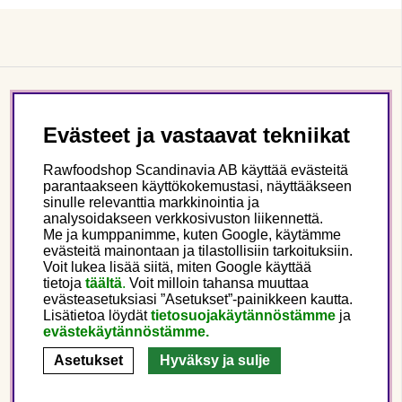
Asiakaspalvelu
Evästeet ja vastaavat tekniikat
Tietoa meistä
Rawfoodshop Scandinavia AB käyttää evästeitä
parantaakseen käyttökokemustasi, näyttääkseen
sinulle relevanttia markkinointia ja
Seuraa meitä
analysoidakseen verkkosivuston liikennettä.
Me ja kumppanimme, kuten Google, käytämme
evästeitä mainontaan ja tilastollisiin tarkoituksiin.
Tämä on Rawfoodshop
Voit lukea lisää siitä, miten Google käyttää
tietoja
täältä
.
Voit milloin tahansa muuttaa
evästeasetuksiasi ”Asetukset”-painikkeen kautta.
Finland
Lisätietoa löydät
tietosuojakäytännöstämme
ja
evästekäytännöstämme.
Asetukset
Hyväksy ja sulje
Copyright © 2025 Rawfoodshop Scandinavia AB