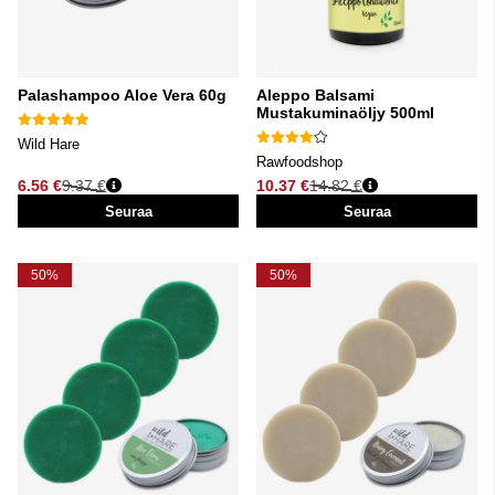
Palashampoo Aloe Vera 60g
Aleppo Balsami
Mustakuminaöljy 500ml
Wild Hare
Rawfoodshop
6.56 €
9.37 €
10.37 €
14.82 €
Normaali hinta
Normaali hinta
Seuraa
Seuraa
50%
50%