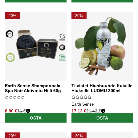
20%
20%
Earth Sense Shampoopala
Tiivistet Hiushuuhde Kuiville
Spa Noir Aktivoitu Hiili 60g
Hiuksille LUOMU 200ml
Earth Sense
8.80 €
11 €
17.13 €
21.42 €
Normaali hinta
Normaali hinta
OSTA
OSTA
20%
20%