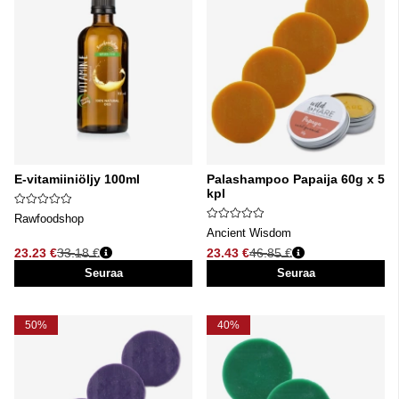
E-vitamiiniöljy 100ml
Palashampoo Papaija 60g x 5
kpl
Rawfoodshop
Ancient Wisdom
23.23 €
33.18 €
23.43 €
46.85 €
Normaali hinta
Normaali hinta
Seuraa
Seuraa
50%
40%