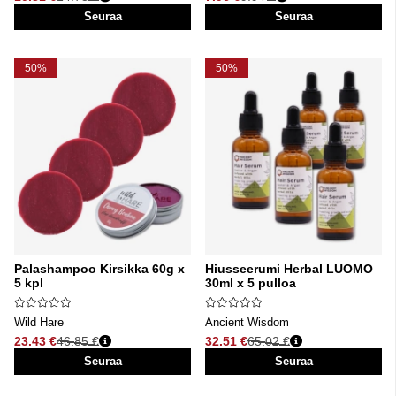
Normaali hinta
Normaali hinta
Seuraa
Seuraa
50%
50%
Palashampoo Kirsikka 60g x
Hiusseerumi Herbal LUOMO
5 kpl
30ml x 5 pulloa
Wild Hare
Ancient Wisdom
23.43 €
46.85 €
32.51 €
65.02 €
Normaali hinta
Normaali hinta
Seuraa
Seuraa