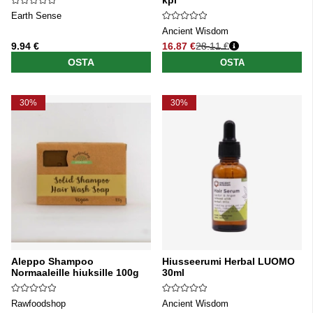
Earth Sense
Ancient Wisdom
9.94 €
16.87 €
28.11 €
Normaali hinta
OSTA
OSTA
30%
30%
Aleppo Shampoo
Hiusseerumi Herbal LUOMO
Normaaleille hiuksille 100g
30ml
Rawfoodshop
Ancient Wisdom