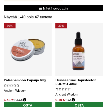
Näytä suodatin
Näyttää
1-40
pois
47
tuotetta
Tuotteet
30%
30%
Palashampoo Papaija 60g
Hiusseerumi Hajusteeton
LUOMO 30ml
Ancient Wisdom
Ancient Wisdom
6.56 €
9.37 €
9.10 €
13 €
Normaali hinta
Normaali hinta
OSTA
OSTA