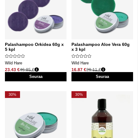
Palashampoo Orkidea 60g x
Palashampoo Aloe Vera 60g
5 kpl
x 3 kpl
Wild Hare
Wild Hare
23.43 €
46.85 €
16.87 €
28.11 €
Normaali hinta
Normaali hinta
Seuraa
Seuraa
30%
30%