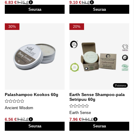
6.83 €
9.75 €
9.10 €
13 €
Normaali hinta
Normaali hinta
Seuraa
Seuraa
30%
20%
Poistuva
Palashampoo Kookos 60g
Earth Sense Shampoo-pala
Setripuu 60g
Ancient Wisdom
Earth Sense
6.56 €
9.37 €
7.96 €
9.94 €
Normaali hinta
Normaali hinta
Seuraa
Seuraa