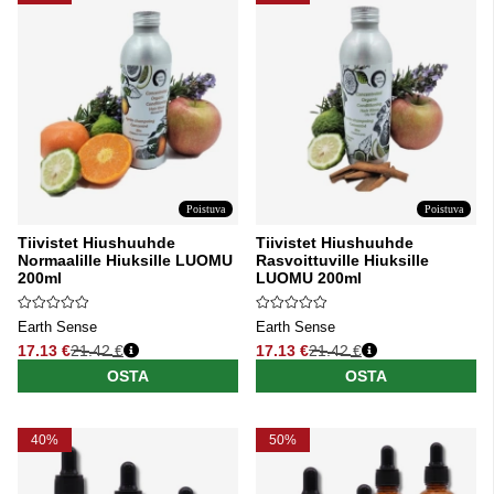
Poistuva
Poistuva
Tiivistet Hiushuuhde
Tiivistet Hiushuuhde
Normaalille Hiuksille LUOMU
Rasvoittuville Hiuksille
200ml
LUOMU 200ml
Earth Sense
Earth Sense
17.13 €
21.42 €
17.13 €
21.42 €
Normaali hinta
Normaali hinta
OSTA
OSTA
40%
50%