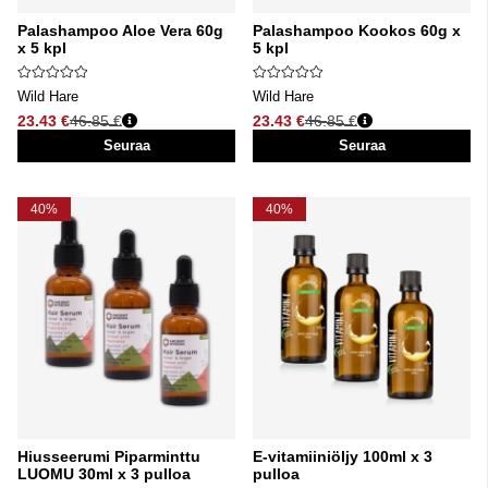
Palashampoo Aloe Vera 60g
Palashampoo Kookos 60g x
x 5 kpl
5 kpl
Wild Hare
Wild Hare
23.43 €
46.85 €
23.43 €
46.85 €
Normaali hinta
Normaali hinta
Seuraa
Seuraa
40%
40%
Hiusseerumi Piparminttu
E-vitamiiniöljy 100ml x 3
LUOMU 30ml x 3 pulloa
pulloa