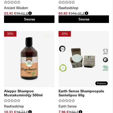
Ancient Wisdom
Rawfoodshop
23.41 €
39.01 €
60.82 €
101.36 €
Normaali hinta
Normaali hinta
Seuraa
Seuraa
30%
20%
Poistuva
Aleppo Shampoo
Earth Sense Shampoopala
Mustakuminöljy 500ml
Santelipuu 60g
Rawfoodshop
Earth Sense
10.31 €
14.73 €
7.96 €
9.94 €