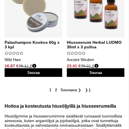
Palashampoo Kookos 60g x
Hiusseerumi Herbal LUOMO
3 kpl
30ml x 3 pulloa
Wild Hare
Ancient Wisdom
16.87 €
28.11 €
23.41 €
39.01 €
Normaali hinta
Normaali hinta
Seuraa
Seuraa
1
2
Seuraava
❯
❯❙
Hoitoa ja kosteutusta hiusöljyillä ja hiusseerumeilla
Hiusöljymme ja hiusseerumimme sisältävät runsaasti luonnollisia
ainesosia, kuten arganöljyä ja jojobaöljyä, jotka ovat tunnettuja
kosteuttavista ja vahvistavista ominaisuuksistaan. Sisällyttämällä