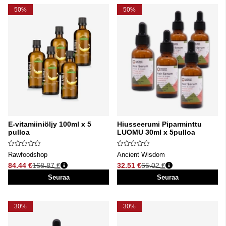
50%
50%
E-vitamiiniöljy 100ml x 5
Hiusseerumi Piparminttu
pulloa
LUOMU 30ml x 5pulloa
Rawfoodshop
Ancient Wisdom
84.44 €
168.87 €
32.51 €
65.02 €
Normaali hinta
Normaali hinta
Seuraa
Seuraa
30%
30%