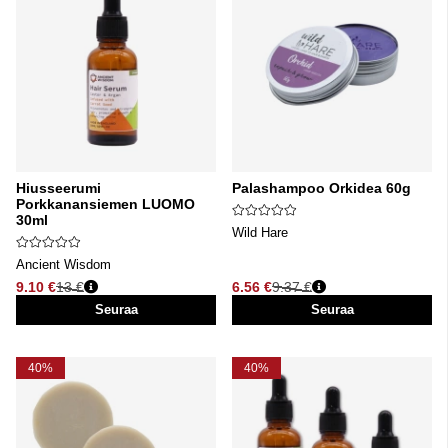
Hiusseerumi
Palashampoo Orkidea 60g
Porkkanansiemen LUOMO
30ml
Wild Hare
Ancient Wisdom
9.10 €
13 €
6.56 €
9.37 €
Normaali hinta
Normaali hinta
Seuraa
Seuraa
40%
40%