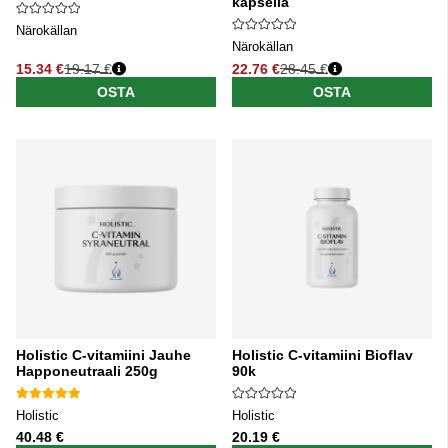
kapselia
Närokällan
Närokällan
15.34 €
19.17 €
22.76 €
28.45 €
Normaali hinta
Normaali hinta
OSTA
OSTA
Holistic C-vitamiini Jauhe
Holistic C-vitamiini Bioflav
Happoneutraali 250g
90k
Holistic
Holistic
40.48 €
20.19 €