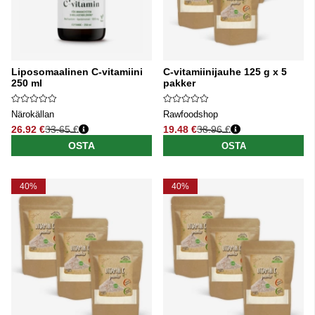
Liposomaalinen C-vitamiini
C-vitamiinijauhe 125 g x 5
250 ml
pakker
Närokällan
Rawfoodshop
26.92 €
33.65 €
19.48 €
38.96 €
Normaali hinta
Normaali hinta
OSTA
OSTA
40%
40%