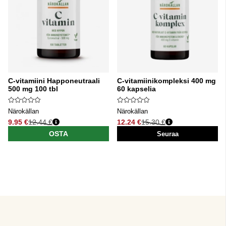
C-vitamiini Happoneutraali
C-vitamiinikompleksi 400 mg
500 mg 100 tbl
60 kapselia
Närokällan
Närokällan
9.95 €
12.44 €
12.24 €
15.30 €
Normaali hinta
Normaali hinta
OSTA
Seuraa