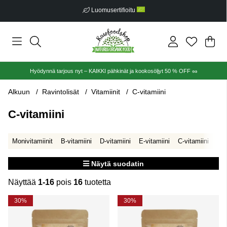
Luomusertifioitu
Ost
Mää
.
Hyödynnä tarjous nyt – KAIKKI pähkinät ja kookosöljyt 50 % OFF 🥜
Alkuun
Ravintolisät
Vitamiinit
C-vitamiini
C-vitamiini
Monivitamiinit
B-vitamiini
D-vitamiini
E-vitamiini
C-vitamiini
Muu
Näytä suodatin
Näyttää
1-16
pois
16
tuotetta
Tuotteet
30%
30%