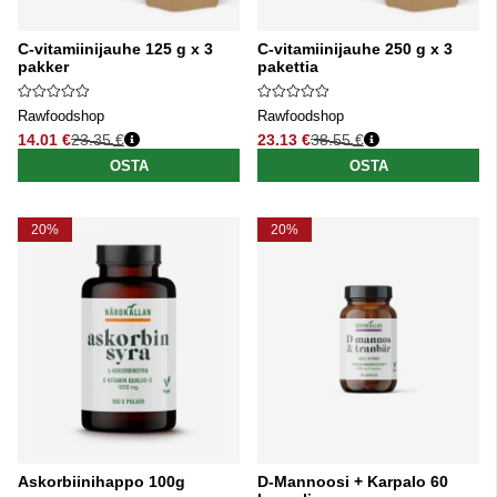
C-vitamiinijauhe 125 g x 3
C-vitamiinijauhe 250 g x 3
pakker
pakettia
Rawfoodshop
Rawfoodshop
14.01 €
23.35 €
23.13 €
38.55 €
Normaali hinta
Normaali hinta
OSTA
OSTA
20%
20%
Askorbiinihappo 100g
D-Mannoosi + Karpalo 60