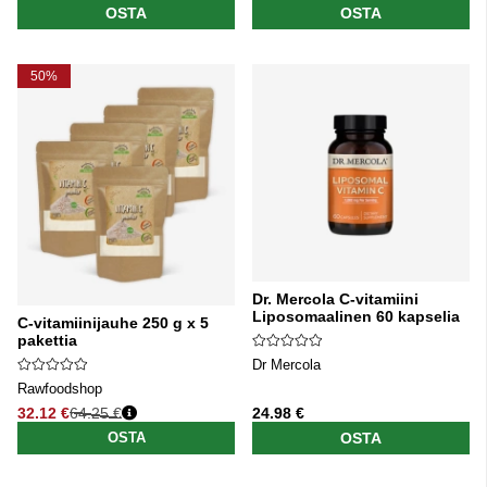
OSTA
OSTA
50%
Dr. Mercola C-vitamiini
Liposomaalinen 60 kapselia
C-vitamiinijauhe 250 g x 5
pakettia
Dr Mercola
Rawfoodshop
32.12 €
64.25 €
24.98 €
Normaali hinta
OSTA
OSTA