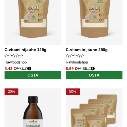
C-vitamiinijauhe 125g
C-vitamiinijauhe 250g
Rawfoodshop
Rawfoodshop
5.43 €
7.75 €
8.99 €
12.85 €
Normaali hinta
Normaali hinta
OSTA
OSTA
20%
50%