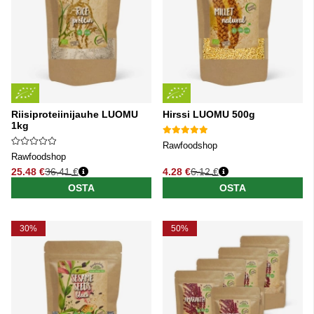
Riisiproteiinijauhe LUOMU
Hirssi LUOMU 500g
1kg
Rawfoodshop
Rawfoodshop
25.48 €
36.41 €
4.28 €
6.12 €
Normaali hinta
Normaali hinta
OSTA
OSTA
30%
50%