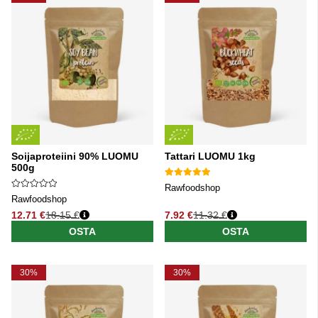
Soijaproteiini 90% LUOMU
Tattari LUOMU 1kg
500g
Rawfoodshop
Rawfoodshop
12.71 €
18.15 €
7.92 €
11.32 €
Normaali hinta
Normaali hinta
OSTA
OSTA
30%
30%