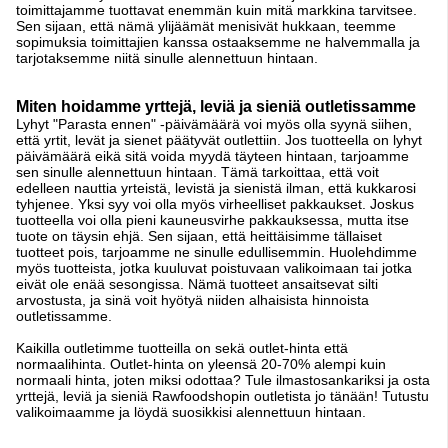
toimittajamme tuottavat enemmän kuin mitä markkina tarvitsee.
Sen sijaan, että nämä ylijäämät menisivät hukkaan, teemme
sopimuksia toimittajien kanssa ostaaksemme ne halvemmalla ja
tarjotaksemme niitä sinulle alennettuun hintaan.
Miten hoidamme yrttejä, leviä ja sieniä outletissamme
Lyhyt "Parasta ennen" -päivämäärä voi myös olla syynä siihen,
että yrtit, levät ja sienet päätyvät outlettiin. Jos tuotteella on lyhyt
päivämäärä eikä sitä voida myydä täyteen hintaan, tarjoamme
sen sinulle alennettuun hintaan. Tämä tarkoittaa, että voit
edelleen nauttia yrteistä, levistä ja sienistä ilman, että kukkarosi
tyhjenee. Yksi syy voi olla myös virheelliset pakkaukset. Joskus
tuotteella voi olla pieni kauneusvirhe pakkauksessa, mutta itse
tuote on täysin ehjä. Sen sijaan, että heittäisimme tällaiset
tuotteet pois, tarjoamme ne sinulle edullisemmin. Huolehdimme
myös tuotteista, jotka kuuluvat poistuvaan valikoimaan tai jotka
eivät ole enää sesongissa. Nämä tuotteet ansaitsevat silti
arvostusta, ja sinä voit hyötyä niiden alhaisista hinnoista
outletissamme.
Kaikilla outletimme tuotteilla on sekä outlet-hinta että
normaalihinta. Outlet-hinta on yleensä 20-70% alempi kuin
normaali hinta, joten miksi odottaa? Tule ilmastosankariksi ja osta
yrttejä, leviä ja sieniä Rawfoodshopin outletista jo tänään! Tutustu
valikoimaamme ja löydä suosikkisi alennettuun hintaan.