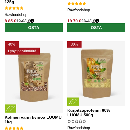
125g
Rawfoodshop
Rawfoodshop
8.85 €
12.65 €
19.70 €
28.15 €
Normaali hinta
Normaali hinta
OSTA
OSTA
40%
30%
Lyhyt päivämäärä
Kurpitsaproteiini 60%
LUOMU 500g
Kolmen värin kvinoa LUOMU
1kg
Rawfoodshop