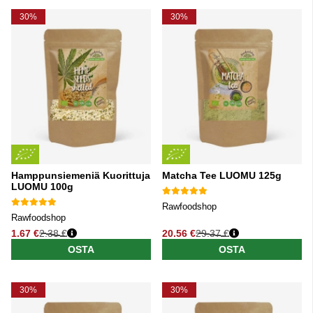
Tuotteet
30%
30%
Hamppunsiemeniä Kuorittuja
Matcha Tee LUOMU 125g
LUOMU 100g
Rawfoodshop
Rawfoodshop
1.67 €
2.38 €
20.56 €
29.37 €
Normaali hinta
Normaali hinta
OSTA
OSTA
30%
30%