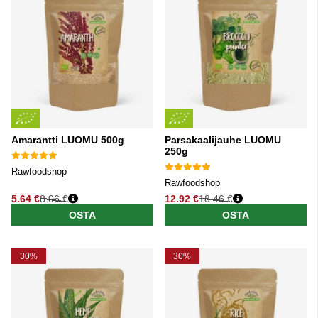
Amarantti LUOMU 500g
Parsakaalijauhe LUOMU
250g
Rawfoodshop
Rawfoodshop
5.64 €
8.06 €
12.92 €
18.46 €
Normaali hinta
Normaali hinta
OSTA
OSTA
30%
30%