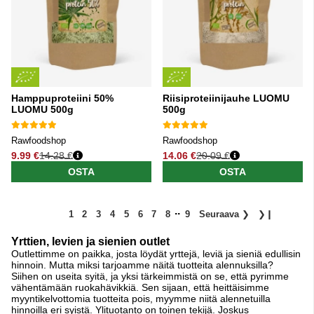
Hamppuproteiini 50%
Riisiproteiinijauhe LUOMU
LUOMU 500g
500g
Rawfoodshop
Rawfoodshop
9.99 €
14.28 €
14.06 €
20.09 €
Normaali hinta
Normaali hinta
OSTA
OSTA
..
1
2
3
4
5
6
7
8
9
Seuraava
❯
❯❙
Yrttien, levien ja sienien outlet
Outlettimme on paikka, josta löydät yrttejä, leviä ja sieniä edullisin
hinnoin. Mutta miksi tarjoamme näitä tuotteita alennuksilla?
Siihen on useita syitä, ja yksi tärkeimmistä on se, että pyrimme
vähentämään ruokahävikkiä. Sen sijaan, että heittäisimme
myyntikelvottomia tuotteita pois, myymme niitä alennetuilla
hinnoilla eri syistä. Ylituotanto on toinen tekijä. Joskus