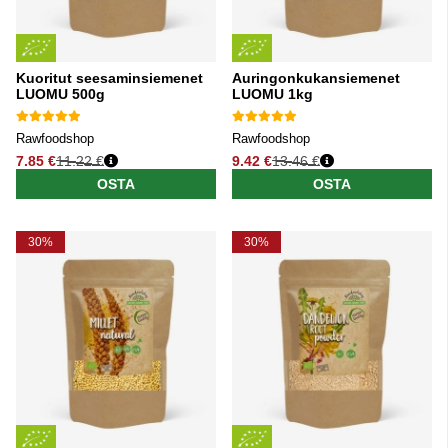
Kuoritut seesaminsiemenet
Auringonkukansiemenet
LUOMU 500g
LUOMU 1kg
Rawfoodshop
Rawfoodshop
7.85 €
11.22 €
9.42 €
13.46 €
Normaali hinta
Normaali hinta
OSTA
OSTA
30%
30%