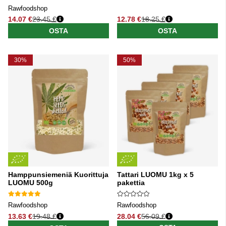
Rawfoodshop
14.07 €
23.45 €
12.78 €
18.25 €
Normaali hinta
Normaali hinta
OSTA
OSTA
30%
50%
Hamppunsiemeniä Kuorittuja
Tattari LUOMU 1kg x 5
LUOMU 500g
pakettia
Rawfoodshop
Rawfoodshop
13.63 €
19.48 €
28.04 €
56.09 €
Normaali hinta
Normaali hinta