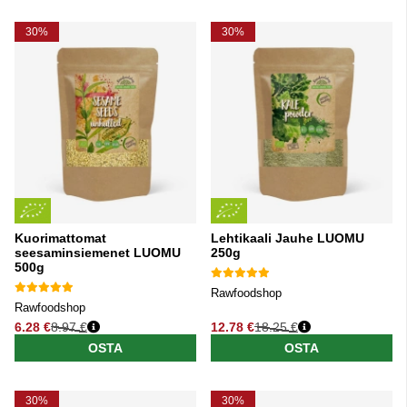
30%
30%
Kuorimattomat
Lehtikaali Jauhe LUOMU
seesaminsiemenet LUOMU
250g
500g
Rawfoodshop
Rawfoodshop
6.28 €
8.97 €
12.78 €
18.25 €
Normaali hinta
Normaali hinta
OSTA
OSTA
30%
30%