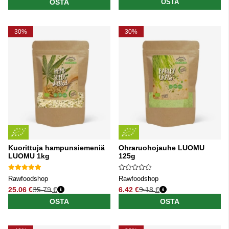
OSTA
OSTA
30%
30%
Kuorittuja hampunsiemeniä
Ohraruohojauhe LUOMU
LUOMU 1kg
125g
Rawfoodshop
Rawfoodshop
25.06 €
35.79 €
6.42 €
9.18 €
Normaali hinta
Normaali hinta
OSTA
OSTA