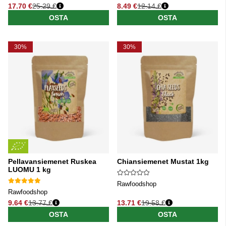
17.70 €
25.29 €
8.49 €
12.14 €
Normaali hinta
Normaali hinta
OSTA
OSTA
30%
30%
Pellavansiemenet Ruskea
Chiansiemenet Mustat 1kg
LUOMU 1 kg
Rawfoodshop
Rawfoodshop
9.64 €
13.77 €
13.71 €
19.58 €
Normaali hinta
Normaali hinta
OSTA
OSTA