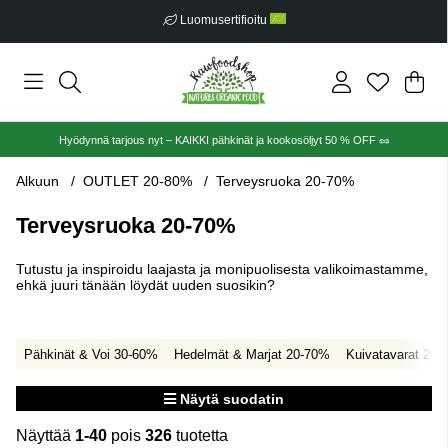
Ilmainen toimitus alkaen €30
Ost
Mää
.
Hyödynnä tarjous nyt – KAIKKI pähkinät ja kookosöljyt 50 % OFF 🥜
Alkuun
OUTLET 20-80%
Terveysruoka 20-70%
Terveysruoka 20-70%
Tutustu ja inspiroidu laajasta ja monipuolisesta valikoimastamme,
ehkä juuri tänään löydät uuden suosikin?
Pähkinät & Voi 30-60%
Hedelmät & Marjat 20-70%
Kuivatavarat 20-
Näytä suodatin
Näyttää
1-40
pois
326
tuotetta