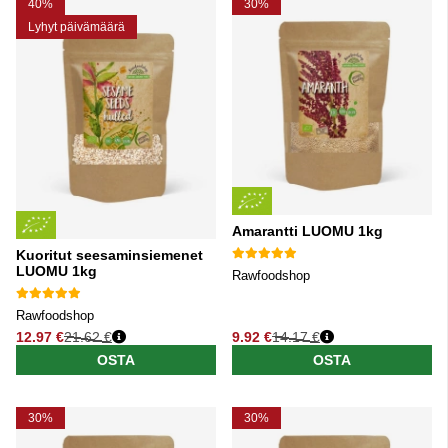
40%
30%
Lyhyt päivämäärä
Amarantti LUOMU 1kg
Kuoritut seesaminsiemenet
LUOMU 1kg
Rawfoodshop
Rawfoodshop
12.97 €
21.62 €
9.92 €
14.17 €
Normaali hinta
Normaali hinta
OSTA
OSTA
30%
30%