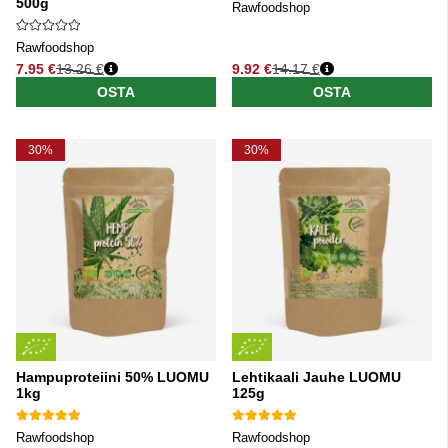
500g
Rawfoodshop
Rawfoodshop
7.95 €
13.26 €
9.92 €
14.17 €
Normaali hinta
Normaali hinta
OSTA
OSTA
30%
30%
Hampuproteiini 50% LUOMU
Lehtikaali Jauhe LUOMU
1kg
125g
Rawfoodshop
Rawfoodshop