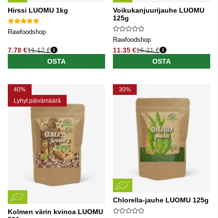
Hirssi LUOMU 1kg
Voikukanjuurijauhe LUOMU
125g
Rawfoodshop
Rawfoodshop
7.78 €
11.12 €
11.35 €
16.21 €
Normaali hinta
Normaali hinta
OSTA
OSTA
40%
30%
Lyhyt päivämäärä
Chlorella-jauhe LUOMU 125g
Kolmen värin kvinoa LUOMU