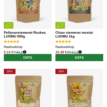
Pellavansiemenet Ruskea
Chian siemenet mustat
LUOMU 500g
LUOMU 1kg
Rawfoodshop
Rawfoodshop
5.14 €
7.34 €
15.49 €
22.13 €
Normaali hinta
Normaali hinta
OSTA
OSTA
30%
30%