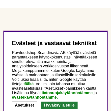
Asiakaspalvelu
Evästeet ja vastaavat tekniikat
Tietoa meistä
Rawfoodshop Scandinavia AB käyttää evästeitä
parantaakseen käyttökokemustasi, näyttääkseen
sinulle relevanttia markkinointia ja
Seuraa meitä
analysoidakseen verkkosivuston liikennettä.
Me ja kumppanimme, kuten Google, käytämme
evästeitä mainontaan ja tilastollisiin tarkoituksiin.
Tämä on Rawfoodshop
Voit lukea lisää siitä, miten Google käyttää
tietoja
täältä
.
Voit milloin tahansa muuttaa
evästeasetuksiasi ”Asetukset”-painikkeen kautta.
Finland
Lisätietoa löydät
tietosuojakäytännöstämme
ja
evästekäytännöstämme.
Asetukset
Hyväksy ja sulje
Copyright © 2025 Rawfoodshop Scandinavia AB