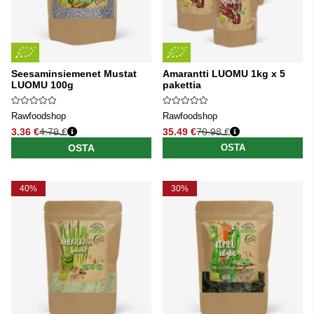
Seesaminsiemenet Mustat
Amarantti LUOMU 1kg x 5
LUOMU 100g
pakettia
Rawfoodshop
Rawfoodshop
3.36 €
4.79 €
35.49 €
70.98 €
Normaali hinta
Normaali hinta
OSTA
OSTA
40%
30%