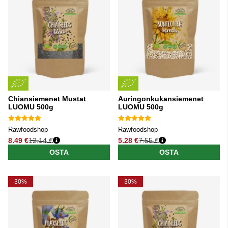
Chiansiemenet Mustat
Auringonkukansiemenet
LUOMU 500g
LUOMU 500g
Rawfoodshop
Rawfoodshop
8.49 €
12.14 €
5.28 €
7.55 €
Normaali hinta
Normaali hinta
OSTA
OSTA
30%
30%