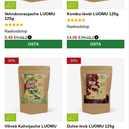
Vehnänorasjauhe LUOMU
Kombu-levät LUOMU 125g
125g
Rawfoodshop
Rawfoodshop
5.45 €
9.08 €
14.06 €
20.09 €
Normaali hinta
Normaali hinta
OSTA
OSTA
30%
30%
Vihreä Kahvijauhe LUOMU
Dulse-levä LUOMU 125g