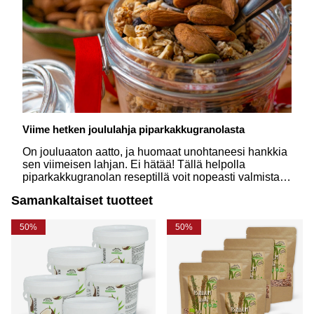
Viime hetken joululahja piparkakkugranolasta
On jouluaaton aatto, ja huomaat unohtaneesi hankkia
sen viimeisen lahjan. Ei hätää! Tällä helpolla
piparkakkugranolan reseptillä voit nopeasti valmistaa
persoonallisen ja hurmaavan itsetehdyn joululahjan,
Samankaltaiset tuotteet
joka tuo iloa – ja joulun tuoksua – lahjansaajalle.
50%
50%