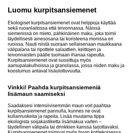
Luomu kurpitsansiemenet
Ekologiset kurpitsansiemenet ovat helppoja käyttää
sekä ruoanlaitossa että leivonnassa. Näissä
siemenissä on mieto, pähkinäinen maku, joka toimii
täydellisesti ainesosana tai koristeena monissa eri
ruoissa. Nauti niistä suoraan sellaisenaan maukkaana
välipalana tai ripottele salaattien, keittojen ja
leivonnaisten päälle tuomaan ihanaa rapeutta.
Kurpitsansiemenet ovat suosittuja myös
aamupalakulhoissa ja granolassa, jossa niiden maku ja
koostumus antavat lisäulottuvuutta.
Vinkki! Paahda kurpitsansiemeniä
lisämaun saamiseksi
Saadaksesi intensiivisemmän maun voit paahtaa
kurpitsansiemenet pannulla, kunnes ne ovat
kullanruskeita ja rapeita. Lisää muutama tippa
ekologista soijakastiketta lisämakua varten –
täydellinen välipala tai drinkkien kanssa tarjottavaksi.
Kurpitsansiemenet toimivat myös hyvin kotitekoisessa