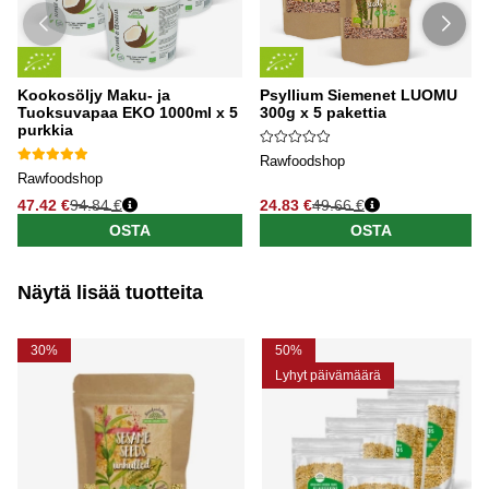
Kookosöljy Maku- ja
Psyllium Siemenet LUOMU
Tuoksuvapaa EKO 1000ml x 5
300g x 5 pakettia
purkkia
Rawfoodshop
Rawfoodshop
47.42 €
94.84 €
24.83 €
49.66 €
OSTA
OSTA
Näytä lisää tuotteita
30%
50%
Lyhyt päivämäärä