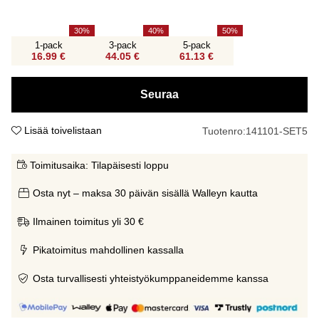
30
40
50
1-pack
3-pack
5-pack
16.99 €
44.05 €
61.13 €
Seuraa
Lisää toivelistaan
Tuotenro:
141101-SET5
Toimitusaika:
Tilapäisesti loppu
Osta nyt – maksa 30 päivän sisällä Walleyn kautta
Ilmainen toimitus yli 30 €
Pikatoimitus mahdollinen kassalla
Osta turvallisesti yhteistyökumppaneidemme kanssa