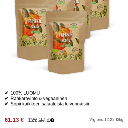
✔
100% LUOMU
✔
Raakaravinto & vegaaninen
✔
Sopii kaikkeen salaateista leivonnaisiin
61.13
€
122.27
€
Vrg.pris:
12.23 €/kg