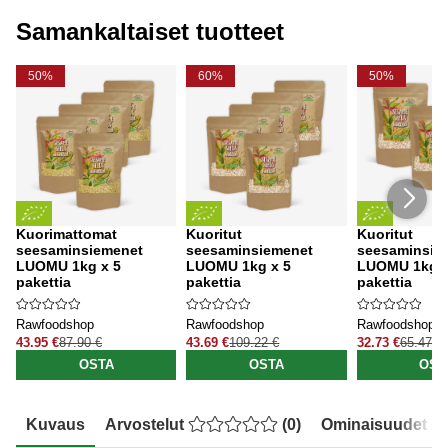
Samankaltaiset tuotteet
50%
60%
50%
Kuorimattomat
Kuoritut
Kuoritut
seesaminsiemenet
seesaminsiemenet
seesaminsie
LUOMU 1kg x 5
LUOMU 1kg x 5
LUOMU 1kg x
pakettia
pakettia
pakettia
Rawfoodshop
Rawfoodshop
Rawfoodshop
43.95 €
87.90 €
43.69 €
109.22 €
32.73 €
65.47 €
OSTA
OSTA
OST
Kuvaus
Arvostelut
(
0
)
Ominaisuudet