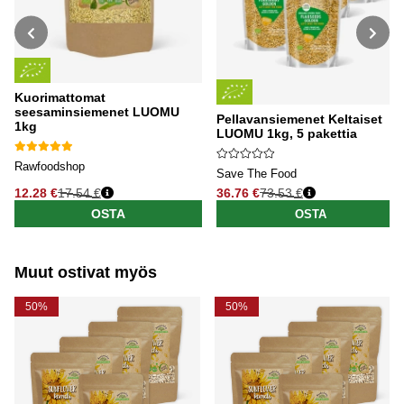
Kuorimattomat
seesaminsiemenet LUOMU
Pellavansiemenet Keltaiset
1kg
LUOMU 1kg, 5 pakettia
Rawfoodshop
Save The Food
12.28 €
17.54 €
36.76 €
73.53 €
Normaali hinta
Normaali hinta
OSTA
OSTA
Muut ostivat myös
50%
50%