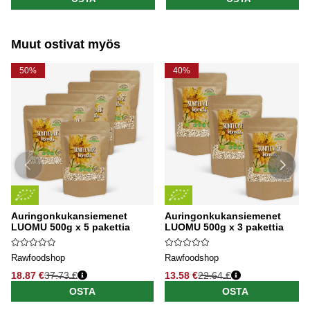
Muut ostivat myös
50%
40%
Auringonkukansiemenet
Auringonkukansiemenet
LUOMU 500g x 5 pakettia
LUOMU 500g x 3 pakettia
Rawfoodshop
Rawfoodshop
18.87 €
37.73 €
13.58 €
22.64 €
OSTA
OSTA