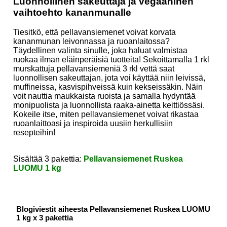
Luonnollinen sakeuttaja ja vegaaninen
vaihtoehto kananmunalle
Tiesitkö, että pellavansiemenet voivat korvata
kananmunan leivonnassa ja ruoanlaitossa?
Täydellinen valinta sinulle, joka haluat valmistaa
ruokaa ilman eläinperäisiä tuotteita! Sekoittamalla 1 rkl
murskattuja pellavansiemeniä 3 rkl vettä saat
luonnollisen sakeuttajan, jota voi käyttää niin leivissä,
muffineissa, kasvispihveissä kuin kekseissäkin. Näin
voit nauttia maukkaista ruoista ja samalla hydyntää
monipuolista ja luonnollista raaka-ainetta keittiössäsi.
Kokeile itse, miten pellavansiemenet voivat rikastaa
ruoanlaittoasi ja inspiroida uusiin herkullisiin
resepteihin!
Sisältää 3 pakettia:
Pellavansiemenet Ruskea
LUOMU 1 kg
Blogiviestit aiheesta Pellavansiemenet Ruskea LUOMU
1 kg x 3 pakettia