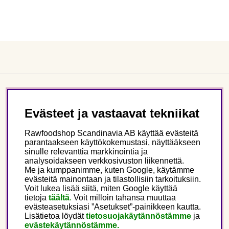
Asiakaspalvelu
Evästeet ja vastaavat tekniikat
Tietoa meistä
Rawfoodshop Scandinavia AB käyttää evästeitä
parantaakseen käyttökokemustasi, näyttääkseen
sinulle relevanttia markkinointia ja
Seuraa meitä
analysoidakseen verkkosivuston liikennettä.
Me ja kumppanimme, kuten Google, käytämme
evästeitä mainontaan ja tilastollisiin tarkoituksiin.
Tämä on Rawfoodshop
Voit lukea lisää siitä, miten Google käyttää
tietoja
täältä
.
Voit milloin tahansa muuttaa
evästeasetuksiasi ”Asetukset”-painikkeen kautta.
Finland
Lisätietoa löydät
tietosuojakäytännöstämme
ja
evästekäytännöstämme.