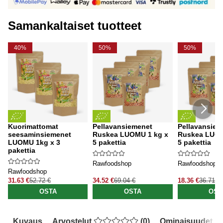
Samankaltaiset tuotteet
40%
50%
50%
Kuorimattomat
Pellavansiemenet
Pellavansiem
seesaminsiemenet
Ruskea LUOMU 1 kg x
Ruskea LUOM
LUOMU 1kg x 3
5 pakettia
5 pakettia
pakettia
Rawfoodshop
Rawfoodshop
Rawfoodshop
31.63 €
52.72 €
34.52 €
69.04 €
18.36 €
36.71 €
OSTA
OSTA
OST
Kuvaus
Arvostelut
(
0
)
Ominaisuudet