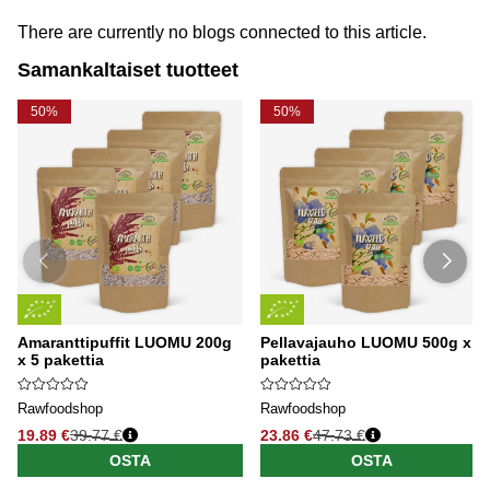
There are currently no blogs connected to this article.
Samankaltaiset tuotteet
50%
50%
Amaranttipuffit LUOMU 200g
Pellavajauho LUOMU 500g x 5
x 5 pakettia
pakettia
Rawfoodshop
Rawfoodshop
19.89 €
39.77 €
23.86 €
47.73 €
OSTA
OSTA