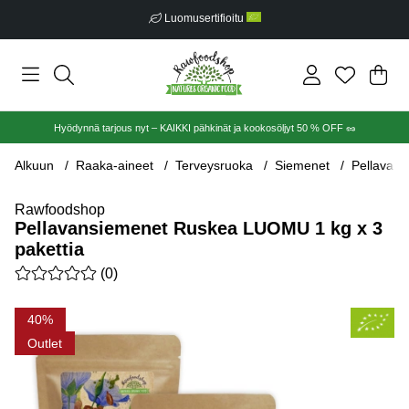
Luomusertifioitu
Ost
Mää
.
Hyödynnä tarjous nyt – KAIKKI pähkinät ja kookosöljyt 50 % OFF 🥜
Alkuun
Raaka-aineet
Terveysruoka
Siemenet
Pellavans
Rawfoodshop
Pellavansiemenet Ruskea LUOMU 1 kg x 3
pakettia
Keskiarvoluokitus 0 / 5 Arvioiden määrä 0
(
0
)
Tuotekuvat Pellavansiemenet Ruskea LUOMU 1 kg x 3 paketti
40
Outlet