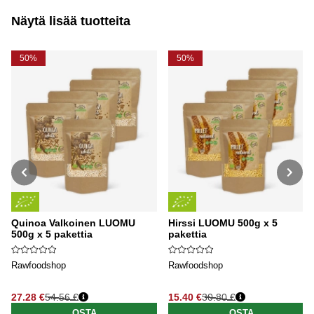
Näytä lisää tuotteita
50%
50%
Quinoa Valkoinen LUOMU
Hirssi LUOMU 500g x 5
500g x 5 pakettia
pakettia
Rawfoodshop
Rawfoodshop
27.28 €
54.56 €
15.40 €
30.80 €
Normaali hinta
Normaali hinta
OSTA
OSTA