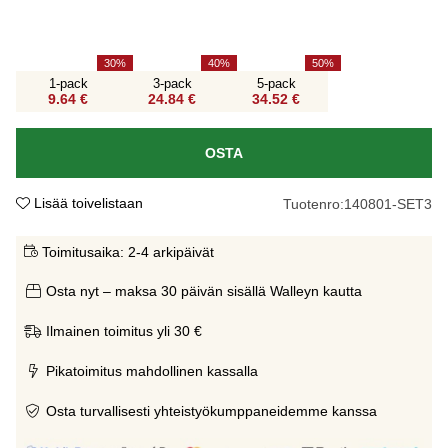
30
40
50
1-pack
3-pack
5-pack
9.64 €
24.84 €
34.52 €
OSTA
Lisää toivelistaan
Tuotenro:
140801-SET3
Toimitusaika:
2-4 arkipäivät
Osta nyt – maksa 30 päivän sisällä Walleyn kautta
Ilmainen toimitus yli 30 €
Pikatoimitus mahdollinen kassalla
Osta turvallisesti yhteistyökumppaneidemme kanssa