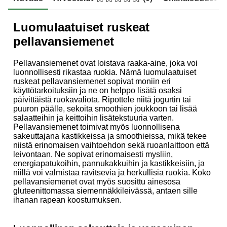
Luomulaatuiset ruskeat
pellavansiemenet
Pellavansiemenet ovat loistava raaka-aine, joka voi
luonnollisesti rikastaa ruokia. Nämä luomulaatuiset
ruskeat pellavansiemenet sopivat moniin eri
käyttötarkoituksiin ja ne on helppo lisätä osaksi
päivittäistä ruokavaliota. Ripottele niitä jogurtin tai
puuron päälle, sekoita smoothien joukkoon tai lisää
salaatteihin ja keittoihin lisätekstuuria varten.
Pellavansiemenet toimivat myös luonnollisena
sakeuttajana kastikkeissa ja smoothieissa, mikä tekee
niistä erinomaisen vaihtoehdon sekä ruoanlaittoon että
leivontaan. Ne sopivat erinomaisesti mysliin,
energiapatukoihin, pannukakkuihin ja kastikkeisiin, ja
niillä voi valmistaa ravitsevia ja herkullisia ruokia. Koko
pellavansiemenet ovat myös suosittu ainesosa
gluteenittomassa siemennäkkileivässä, antaen sille
ihanan rapean koostumuksen.