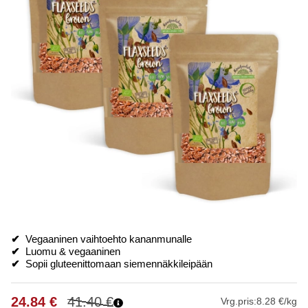
✔
Vegaaninen vaihtoehto kananmunalle
✔
Luomu & vegaaninen
✔
Sopii gluteenittomaan siemennäkkileipään
24.84
€
41.40
€
Vrg.pris:
8.28 €/kg