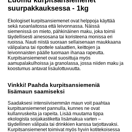
suurpakkauksessa - 1kg
Ekologiset kurpitsansiemenet ovat helppoja käyttää
sekä ruoanlaitossa että leivonnassa. Näissä
siemenissä on mieto, pähkinäinen maku, joka toimii
täydellisesti ainesosana tai koristeena monissa eri
ruoissa. Nauti niistä suoraan sellaisenaan maukkaana
välipalana tai ripottele salaattien, keittojen ja
leivonnaisten päälle tuomaan ihanaa rapeutta.
Kurpitsansiemenet ovat suosittuja myös
aamupalakulhoissa ja granolassa, jossa niiden maku ja
koostumus antavat lisäulottuvuutta.
Vinkki! Paahda kurpitsansiemeniä
lisämaun saamiseksi
Saadaksesi intensiivisemmän maun voit paahtaa
kurpitsansiemenet pannulla, kunnes ne ovat
kullanruskeita ja rapeita. Lisää muutama tippa
ekologista soijakastiketta lisämakua varten –
täydellinen välipala tai drinkkien kanssa tarjottavaksi.
Kurpitsansiemenet toimivat myös hyvin kotitekoisessa