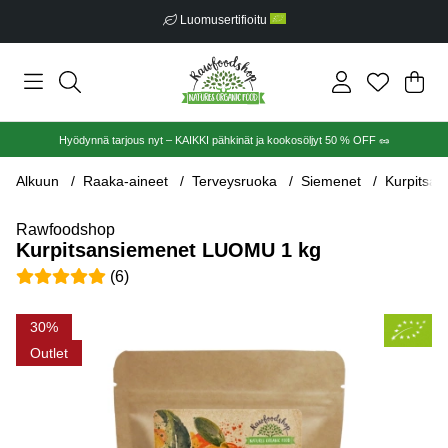
Luomusertifioitu
Ost
Mää
.
Hyödynnä tarjous nyt – KAIKKI pähkinät ja kookosöljyt 50 % OFF 🥜
Alkuun
Raaka-aineet
Terveysruoka
Siemenet
Kurpitsa
Rawfoodshop
Kurpitsansiemenet LUOMU 1 kg
Keskiarvoluokitus 5 / 5 Arvioiden määrä 6
(
6
)
Tuotekuvat Kurpitsansiemenet LUOMU 1 kg
30
Outlet