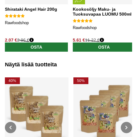
Shirataki Angel Hair 200g
Kookosöljy Maku- ja
Tuoksuvapaa LUOMU 500ml
Rawfoodshop
Rawfoodshop
2.07 €
2.96 €
5.61 €
11.22 €
OSTA
OSTA
Näytä lisää tuotteita
40%
50%