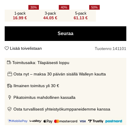
30
40
50
1-pack
3-pack
5-pack
16.99 €
44.05 €
61.13 €
Seuraa
Lisää toivelistaan
Tuotenro:
141101
Toimitusaika:
Tilapäisesti loppu
Osta nyt – maksa 30 päivän sisällä Walleyn kautta
Ilmainen toimitus yli 30 €
Pikatoimitus mahdollinen kassalla
Osta turvallisesti yhteistyökumppaneidemme kanssa