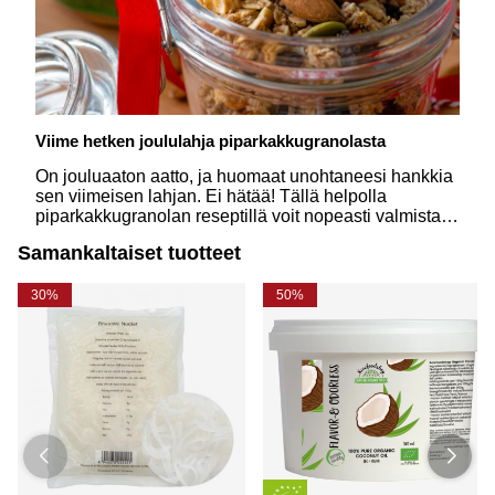
Viime hetken joululahja piparkakkugranolasta
On jouluaaton aatto, ja huomaat unohtaneesi hankkia
sen viimeisen lahjan. Ei hätää! Tällä helpolla
piparkakkugranolan reseptillä voit nopeasti valmistaa
persoonallisen ja hurmaavan itsetehdyn joululahjan,
Samankaltaiset tuotteet
joka tuo iloa – ja joulun tuoksua – lahjansaajalle.
30%
50%