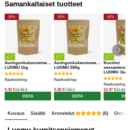
Samankaltaiset tuotteet
30%
30%
40%
Auringonkukansiemenet
Auringonkukansiemenet
Kuoritut
LUOMU 1kg
LUOMU 500g
seesaminsie
LUOMU 1kg
Rawfoodshop
Rawfoodshop
Rawfoodshop
9.42 €
13.46 €
5.28 €
7.55 €
12.97 €
21.62 €
OSTA
OSTA
OST
Kuvaus
Sisältö
Arvostelut
(
6
)
Ominai
Luomu kurpitsansiemenet