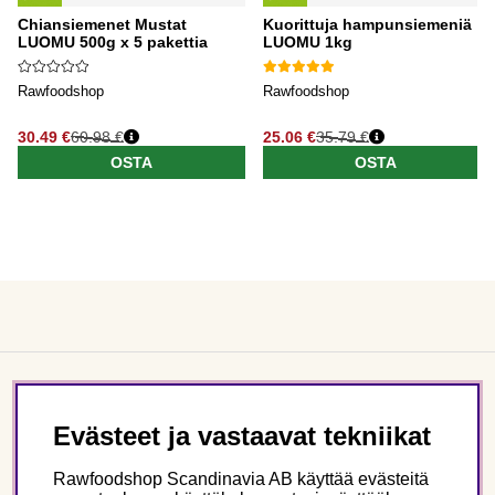
Chiansiemenet Mustat
Kuorittuja hampunsiemeniä
LUOMU 500g x 5 pakettia
LUOMU 1kg
Rawfoodshop
Rawfoodshop
30.49 €
60.98 €
25.06 €
35.79 €
OSTA
OSTA
Asiakaspalvelu
Evästeet ja vastaavat tekniikat
Tietoa meistä
Rawfoodshop Scandinavia AB käyttää evästeitä