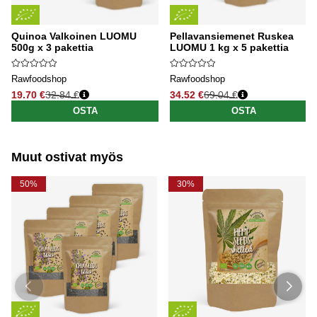
Quinoa Valkoinen LUOMU
Pellavansiemenet Ruskea
500g x 3 pakettia
LUOMU 1 kg x 5 pakettia
Rawfoodshop
Rawfoodshop
19.70 €
32.84 €
34.52 €
69.04 €
Normaali hinta
Normaali hinta
OSTA
OSTA
Muut ostivat myös
50%
30%