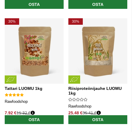
OSTA
OSTA
30%
30%
Tattari LUOMU 1kg
Riisiproteiinijauhe LUOMU
1kg
Rawfoodshop
Rawfoodshop
7.92 €
11.32 €
25.48 €
36.41 €
Normaali hinta
Normaali hinta
OSTA
OSTA