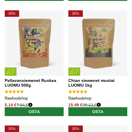
30%
30%
Pellavansiemenet Ruskea
Chian siemenet mustat
LUOMU 500g
LUOMU 1kg
Rawfoodshop
Rawfoodshop
5.14 €
7.34 €
15.49 €
22.13 €
Normaali hinta
Normaali hinta
OSTA
OSTA
30%
30%