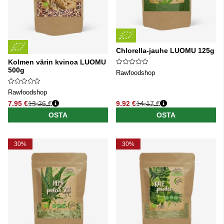
Chlorella-jauhe LUOMU 125g
Kolmen värin kvinoa LUOMU
500g
Rawfoodshop
Rawfoodshop
7.95 €
13.26 €
9.92 €
14.17 €
Normaali hinta
Normaali hinta
OSTA
OSTA
30%
30%