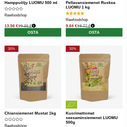
Hamppuöljy LUOMU 500 ml
Pellavansiemenet Ruskea
LUOMU 1 kg
Rawfoodshop
Rawfoodshop
13.56 €
19.38 €
9.64 €
13.77 €
Normaali hinta
Normaali hinta
OSTA
OSTA
30%
30%
Chiansiemenet Mustat 1kg
Kuorimattomat
seesaminsiemenet LUOMU
500g
Rawfoodshop