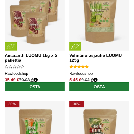
Amarantti LUOMU 1kg x 5
Vehnänorasjauhe LUOMU
pakettia
125g
Rawfoodshop
Rawfoodshop
35.49 €
70.98 €
5.45 €
9.08 €
Normaali hinta
Normaali hinta
OSTA
OSTA
30%
30%