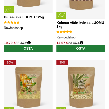
Dulse-levä LUOMU 125g
Kolmen värin kvinoa LUOMU
1kg
Rawfoodshop
Rawfoodshop
19.70 €
28.15 €
14.07 €
23.45 €
Normaali hinta
Normaali hinta
OSTA
OSTA
30%
30%