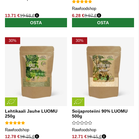
Rawfoodshop
13.71 €
19.58 €
6.28 €
8.97 €
Normaali hinta
Normaali hinta
OSTA
OSTA
30%
30%
Lehtikaali Jauhe LUOMU
Soijaproteiini 90% LUOMU
250g
500g
Rawfoodshop
Rawfoodshop
12.78 €
18.25 €
12.71 €
18.15 €
Normaali hinta
Normaali hinta