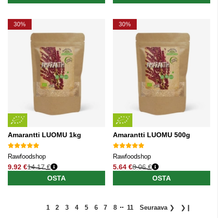
30%
30%
Amarantti LUOMU 1kg
Amarantti LUOMU 500g
Rawfoodshop
Rawfoodshop
9.92 €
14.17 €
5.64 €
8.06 €
Normaali hinta
Normaali hinta
OSTA
OSTA
..
1
2
3
4
5
6
7
8
11
Seuraava
❯
❯❙