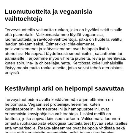
Luomutuotteita ja vegaanisia
vaihtoehtoja
Terveystuotteilla voit valita ruokaa, joka on hyväksi sekä sinulle
että planeetalle. Valikoimastamme löydät vegaanisia,
luomutuotteita ja rawfood-vaihtoehtoja, jotka on huolella valittu
laadun takaamiseksi. Esimerkiksi chia-siemenet,
pellavansiemenet ja idätyssiemenet ovat helppoja lisätä
aterioihisi. Ne sopivat täydellisesti smoothieihin, salaatteihin tai
aamiaisille. Tarjoamme myös vihreitä jauheita, leviä ja merilevää,
kuten spirulina- ja chlorellajauhetta. Keittiössä kokeilunhaluisille
löytyy monia muita raaka-aineita, jotka voivat tehdä aterioistasi
erityisiä.
Kestävämpi arki on helpompi saavuttaa
Terveystuotteiden avulla kestävämmän arjen eläminen on
helpompaa. Vegaaniset proteiinijauheemme, kuten
kurpitsaproteiini, herneproteiini ja hamppuproteiini, ovat
erinomaisia kasvipohjaisia vaihtoehtoja. Lisäksi meillä on
tuotteita, jotka sopivat kiireiseen arkeen. Valitsemalla luonnon
omasta ruokakaapista ekologisia tuotteita teet hyvää sekä itsellesi
että ympäristölle. Raaka-aineemme ovat helppoja yhdistää sekä
uusiin että perinteisiin resepteihin, mikä tekee vihreämpien