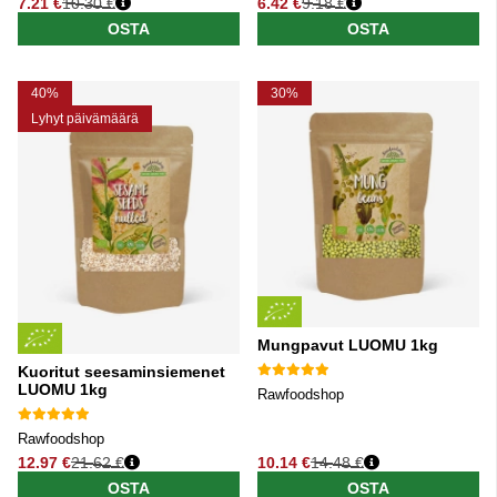
7.21 €
10.30 €
6.42 €
9.18 €
Normaali hinta
Normaali hinta
OSTA
OSTA
40%
30%
Lyhyt päivämäärä
Mungpavut LUOMU 1kg
Kuoritut seesaminsiemenet
LUOMU 1kg
Rawfoodshop
Rawfoodshop
12.97 €
21.62 €
10.14 €
14.48 €
Normaali hinta
Normaali hinta
OSTA
OSTA