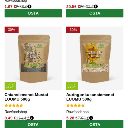
Rawfoodshop
1.67 €
2.38 €
20.56 €
29.37 €
Normaali hinta
Normaali hinta
OSTA
OSTA
30%
30%
Chiansiemenet Mustat
Auringonkukansiemenet
LUOMU 500g
LUOMU 500g
Rawfoodshop
Rawfoodshop
8.49 €
12.14 €
5.28 €
7.55 €
Normaali hinta
Normaali hinta
OSTA
OSTA