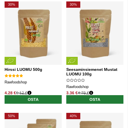
30%
30%
Hirssi LUOMU 500g
Seesaminsiemenet Mustat
LUOMU 100g
Rawfoodshop
Rawfoodshop
4.28 €
6.12 €
3.36 €
4.79 €
Normaali hinta
Normaali hinta
OSTA
OSTA
50%
40%