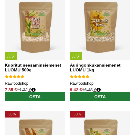
Kuoritut seesaminsiemenet
Auringonkukansiemenet
LUOMU 500g
LUOMU 1kg
Rawfoodshop
Rawfoodshop
7.85 €
11.22 €
9.42 €
13.46 €
Normaali hinta
Normaali hinta
OSTA
OSTA
30%
30%