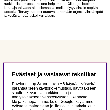
ruokien lisäämisestä kotona helpompaa. Olitpa jo tietoinen
kuluttaja tai vasta aloittelemassa, meiltä löytyy sinulle sopivia
tuotteita. Terveystuotteet auttavat tekemään arjesta vihreämpää
ja kestävämpää askel kerrallaan.
Asiakaspalvelu
Evästeet ja vastaavat tekniikat
Tietoa meistä
Rawfoodshop Scandinavia AB käyttää evästeitä
parantaakseen käyttökokemustasi, näyttääkseen
sinulle relevanttia markkinointia ja
Seuraa meitä
analysoidakseen verkkosivuston liikennettä.
Me ja kumppanimme, kuten Google, käytämme
evästeitä mainontaan ja tilastollisiin tarkoituksiin.
Tämä on Rawfoodshop