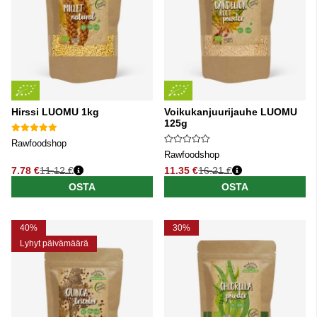
Hirssi LUOMU 1kg
Voikukanjuurijauhe LUOMU
125g
Rawfoodshop
Rawfoodshop
7.78 €
11.12 €
11.35 €
16.21 €
Normaali hinta
Normaali hinta
OSTA
OSTA
40%
30%
Lyhyt päivämäärä