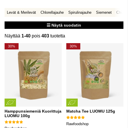
Levät & Merilevät
Chlorellajauhe
Spirulinajauhe
Siemenet
Chians
Näytä suodatin
Näyttää
1-40
pois
403
tuotetta
Tuotteet
30%
30%
Hamppunsiemeniä Kuorittuja
Matcha Tee LUOMU 125g
LUOMU 100g
Rawfoodshop