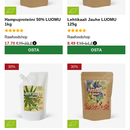
Hampuproteiini 50% LUOMU
Lehtikaali Jauhe LUOMU
1kg
125g
Rawfoodshop
Rawfoodshop
17.70 €
25.29 €
8.49 €
12.14 €
Normaali hinta
Normaali hinta
OSTA
OSTA
30%
30%