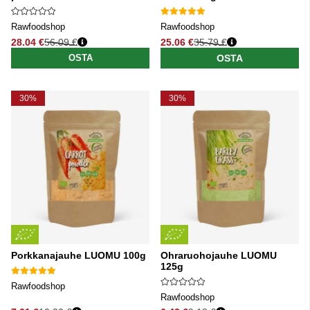
Rawfoodshop
Rawfoodshop
28.04 €
56.09 €
25.06 €
35.79 €
Normaali hinta
Normaali hinta
OSTA
OSTA
30%
30%
Porkkanajauhe LUOMU 100g
Ohraruohojauhe LUOMU
125g
Rawfoodshop
Rawfoodshop