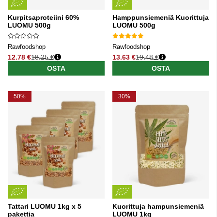
Kurpitsaproteiini 60%
Hamppunsiemeniä Kuorittuja
LUOMU 500g
LUOMU 500g
Rawfoodshop
Rawfoodshop
12.78 €
18.25 €
13.63 €
19.48 €
Normaali hinta
Normaali hinta
OSTA
OSTA
50%
30%
Tattari LUOMU 1kg x 5
Kuorittuja hampunsiemeniä
pakettia
LUOMU 1kg