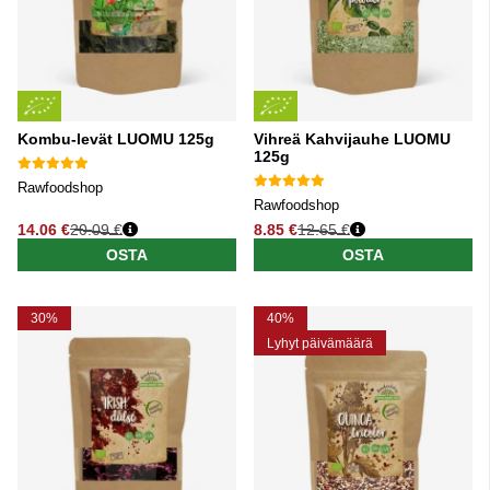
Kombu-levät LUOMU 125g
Vihreä Kahvijauhe LUOMU
125g
Rawfoodshop
Rawfoodshop
14.06 €
20.09 €
8.85 €
12.65 €
Normaali hinta
Normaali hinta
OSTA
OSTA
30%
40%
Lyhyt päivämäärä