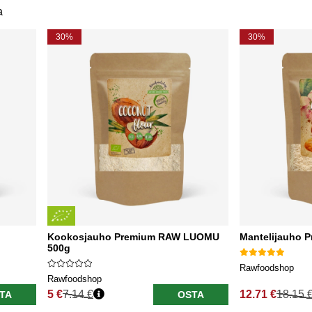
a
30%
30%
Kookosjauho Premium RAW LUOMU
Mantelijauho 
500g
Rawfoodshop
Rawfoodshop
5 €
7.14 €
12.71 €
18.15 
TA
OSTA
Normaali hinta
Normaali hinta