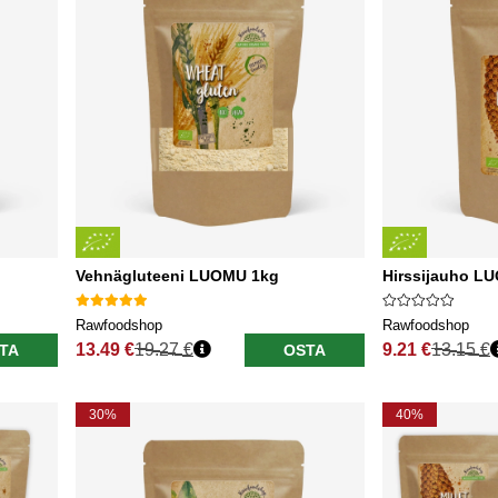
Vehnägluteeni LUOMU 1kg
Hirssijauho L
Rawfoodshop
Rawfoodshop
13.49 €
19.27 €
9.21 €
13.15 €
TA
OSTA
Normaali hinta
Normaali hinta
30%
40%