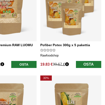
 Premium RAW LUOMU
Pofiber Potex 300g x 5 pakettia
Rawfoodshop
€
19.83 €
39.67 €
OSTA
OSTA
Normaali hinta
30%