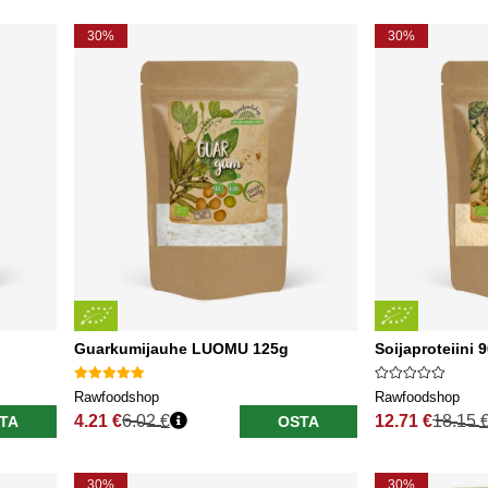
30%
30%
Guarkumijauhe LUOMU 125g
Soijaproteiin
Rawfoodshop
Rawfoodshop
4.21 €
6.02 €
12.71 €
18.15 
TA
OSTA
Normaali hinta
Normaali hinta
30%
30%