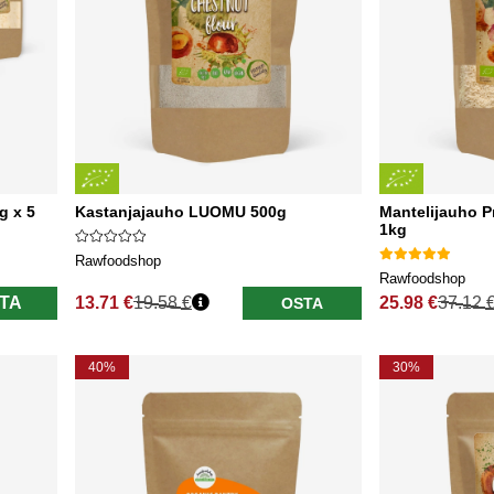
g x 5
Kastanjajauho LUOMU 500g
Mantelijauho
1kg
Rawfoodshop
Rawfoodshop
TA
13.71 €
19.58 €
25.98 €
37.12 
OSTA
Normaali hinta
Normaali hinta
40%
30%