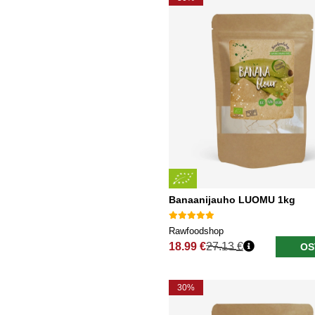
Banaanijauho LUOMU 1kg
Rawfoodshop
18.99 €
27.13 €
OS
Normaali hinta
30%