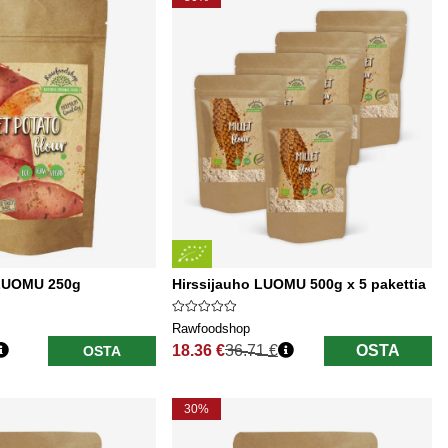
 LUOMU 250g
Hirssijauho LUOMU 500g x 5 pakettia
Rawfoodshop
18.36 €
36.71 €
OSTA
OSTA
Normaali hinta
30%