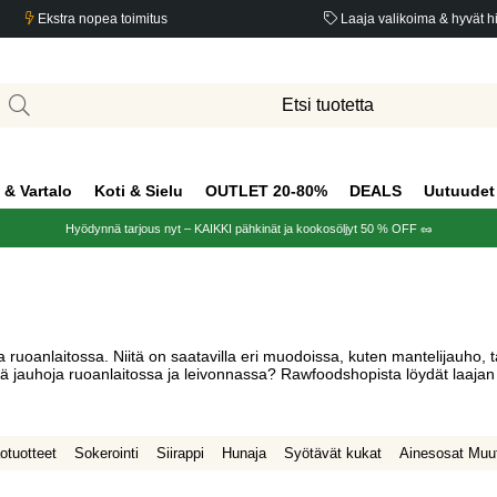
Ekstra nopea toimitus
Laaja valikoima & hyvät h
 & Vartalo
Koti & Sielu
OUTLET 20-80%
DEALS
Uutuudet
Hyödynnä tarjous nyt – KAIKKI pähkinät ja kookosöljyt 50 % OFF 🥜
a ruoanlaitossa. Niitä on saatavilla eri muodoissa, kuten mantelijauho, t
viä jauhoja ruoanlaitossa ja leivonnassa? Rawfoodshopista löydät laajan
otuotteet
Sokerointi
Siirappi
Hunaja
Syötävät kukat
Ainesosat Muu