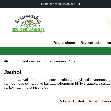
Ilmainen toimitus alkaen €30
Raaka-aineet
Ravintolisät
Iho
Alkuun
Raaka-aineet
Leipominen
Jauhot
Jauhot
Jauhot ovat välttämätön ainesosa keittiössä, erityisesti leivonnassa j
vaihtoehtoja, tai haluatko käyttää vähemmän hiilihydraatteja sisältä
valikoimaamme ja inspiroidu!
Viljat & Hiutaleet
Jauhot
Kaaka