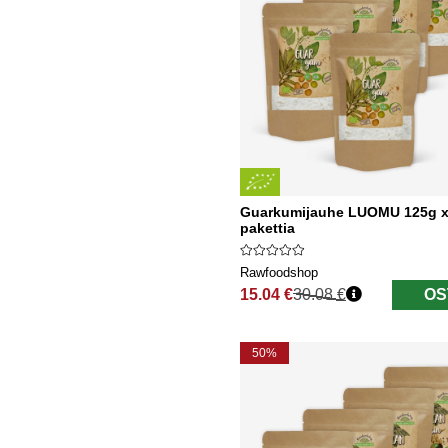
Guarkumijauhe LUOMU 125g x
pakettia
Rawfoodshop
15.04 €
30.08 €
OS
Normaali hinta
50%