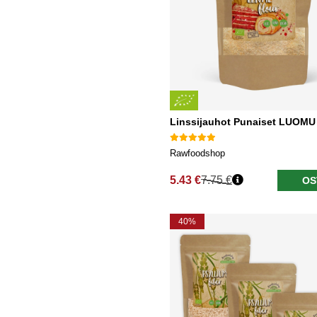
Linssijauhot Punaiset LUOMU
Rawfoodshop
5.43 €
7.75 €
OS
Normaali hinta
40%