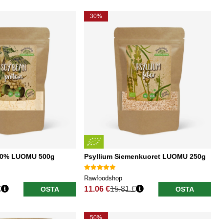
30%
i 90% LUOMU 500g
Psyllium Siemenkuoret LUOMU 250g
Rawfoodshop
€
11.06 €
15.81 €
OSTA
OSTA
Normaali hinta
50%