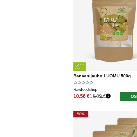
Banaanijauho LUOMU 500g
Rawfoodshop
10.56 €
15.09 €
OS
Normaali hinta
50%