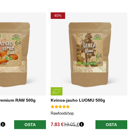
40%
Premium RAW 500g
Kvinoa-jauho LUOMU 500g
Rawfoodshop
€
7.83 €
13.05 €
OSTA
OSTA
Normaali hinta