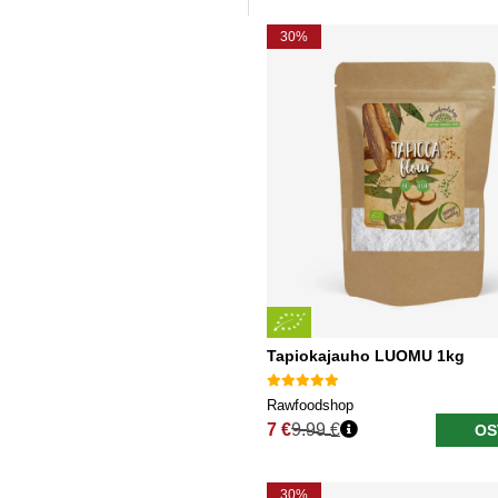
30%
Tapiokajauho LUOMU 1kg
Rawfoodshop
7 €
9.99 €
OS
Normaali hinta
30%