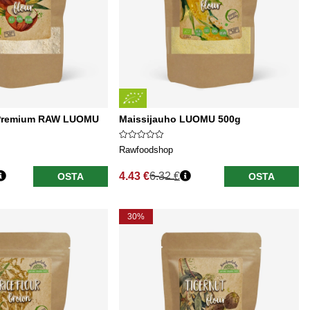
Premium RAW LUOMU
Maissijauho LUOMU 500g
Rawfoodshop
4.43 €
6.32 €
OSTA
OSTA
Normaali hinta
30%