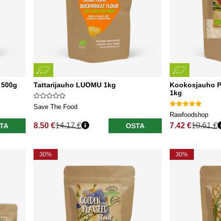
 500g
Tattarijauho LUOMU 1kg
Kookosjauho 
1kg
Save The Food
Rawfoodshop
8.50 €
14.17 €
7.42 €
10.61 €
TA
OSTA
Normaali hinta
Normaali hinta
30%
30%