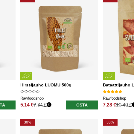
Hirssijauho LUOMU 500g
Bataattijauho
Rawfoodshop
Rawfoodshop
5.14 €
7.34 €
7.28 €
10.40 €
TA
OSTA
Normaali hinta
Normaali hinta
30%
30%