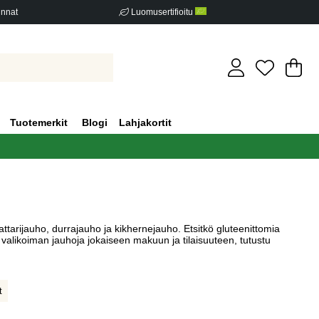
innat
Luomusertifioitu
Os
Mä
.
Tuotemerkit
Blogi
Lahjakortit
attarijauho, durrajauho ja kikhernejauho. Etsitkö gluteenittomia
 valikoiman jauhoja jokaiseen makuun ja tilaisuuteen, tutustu
t