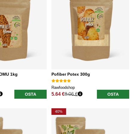
UOMU 1kg
Pofiber Potex 300g
Rawfoodshop
5.64 €
8.06 €
OSTA
OSTA
Normaali hinta
40%