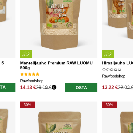
 5
Mantelijauho Premium RAW LUOMU
Hirssijauho LU
500g
Rawfoodshop
Rawfoodshop
TA
14.13 €
20.19 €
13.22 €
22.03 
OSTA
Normaali hinta
Normaali hinta
30%
30%