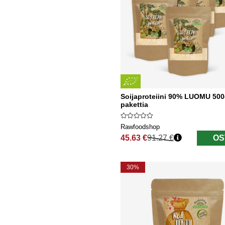
Soijaproteiini 90% LUOMU 500
pakettia
Rawfoodshop
45.63 €
91.27 €
OS
Normaali hinta
30%