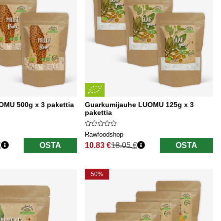
OMU 500g x 3 pakettia
Guarkumijauhe LUOMU 125g x 3
pakettia
Rawfoodshop
€
OSTA
10.83 €
18.05 €
OSTA
Normaali hinta
50%