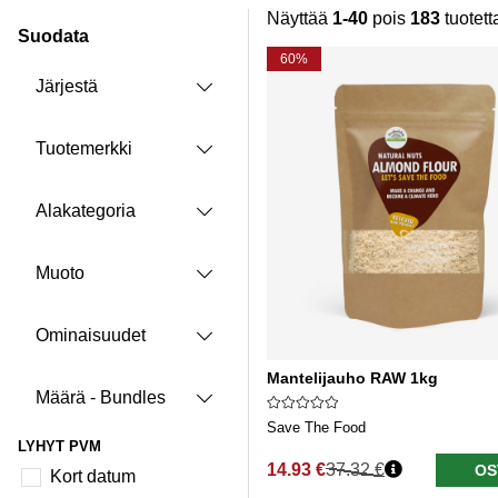
Näyttää
1-40
pois
183
tuotett
Suodata
Tuotteet
60%
Järjestä
Tuotemerkki
Alakategoria
Muoto
Ominaisuudet
Mantelijauho RAW 1kg
Määrä - Bundles
Save The Food
LYHYT PVM
14.93 €
37.32 €
OS
Kort datum
Normaali hinta