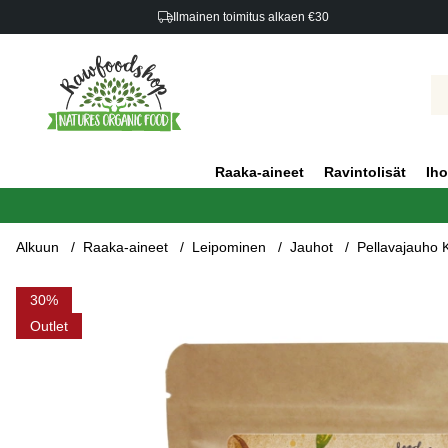
Ilmainen toimitus alkaen €30
Raaka-aineet
Ravintolisät
Iho
Alkuun
Raaka-aineet
Leipominen
Jauhot
Pellavajauho
Tuotekuvat Pellavajauho Keltainen LUOMU 500g
30
Outlet