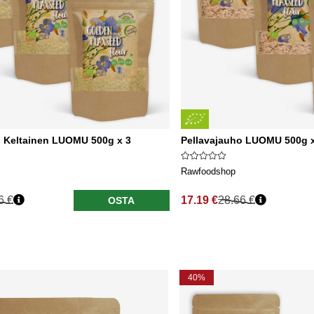
o Keltainen LUOMU 500g x 3
Pellavajauho LUOMU 500g x
Rawfoodshop
6 €
17.19 €
28.66 €
OSTA
40%