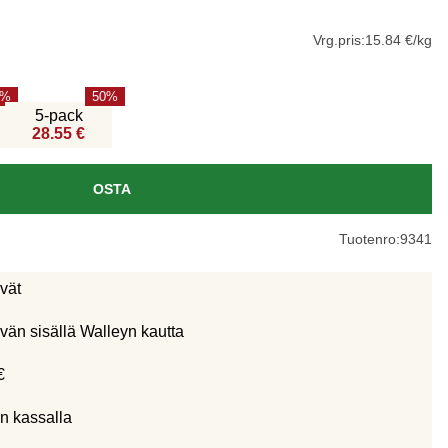
Vrg.pris:
15.84 €/kg
50
5-pack
28.55 €
OSTA
Tuotenro:
9341
ivät
vän sisällä Walleyn kautta
€
n kassalla