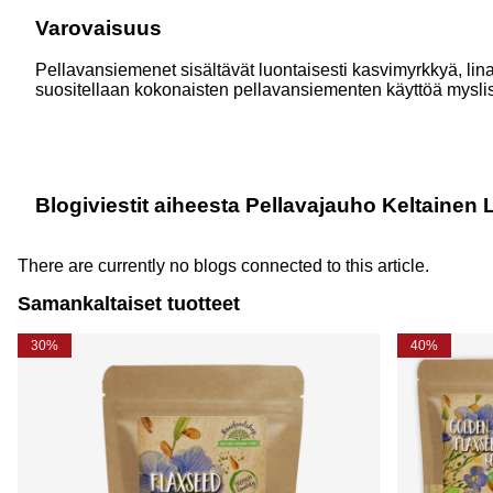
Varovaisuus
Pellavansiemenet sisältävät luontaisesti kasvimyrkkyä, li
suositellaan kokonaisten pellavansiementen käyttöä mysliss
Blogiviestit aiheesta Pellavajauho Keltaine
There are currently no blogs connected to this article.
Samankaltaiset tuotteet
30%
40%