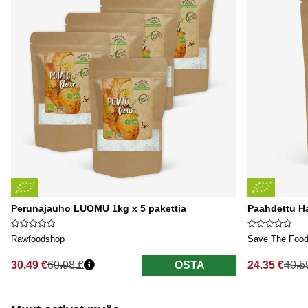
Perunajauho LUOMU 1kg x 5 pakettia
Paahdettu H
Rawfoodshop
Save The Foo
30.49 €
60.98 €
OSTA
24.35 €
40.5
Normaali hinta
Normaali hi