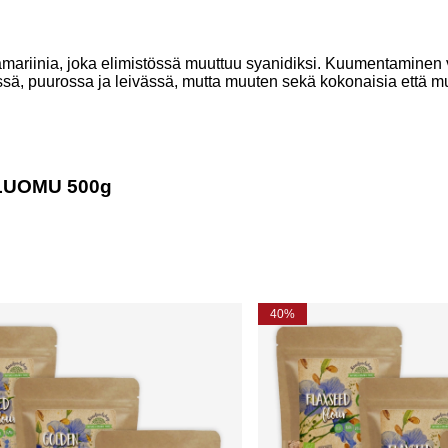
namariinia, joka elimistössä muuttuu syanidiksi. Kuumentaminen
ä, puurossa ja leivässä, mutta muuten sekä kokonaisia että mur
n LUOMU 500g
40%