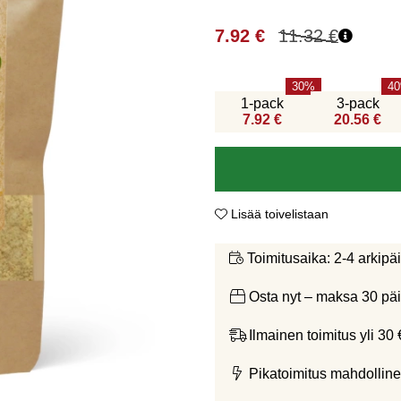
7.92
€
11.32
€
30
40
1-pack
3-pack
7.92 €
20.56 €
Lisää toivelistaan
2-4 arkipä
Toimitusaika:
Osta nyt – maksa 30 päi
Ilmainen toimitus yli 30 
Pikatoimitus mahdolline