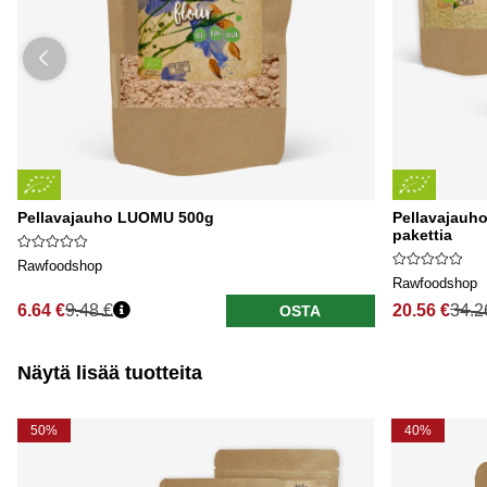
Pellavajauho LUOMU 500g
Pellavajauh
pakettia
Rawfoodshop
Rawfoodshop
6.64 €
9.48 €
20.56 €
34.2
OSTA
Näytä lisää tuotteita
50%
40%