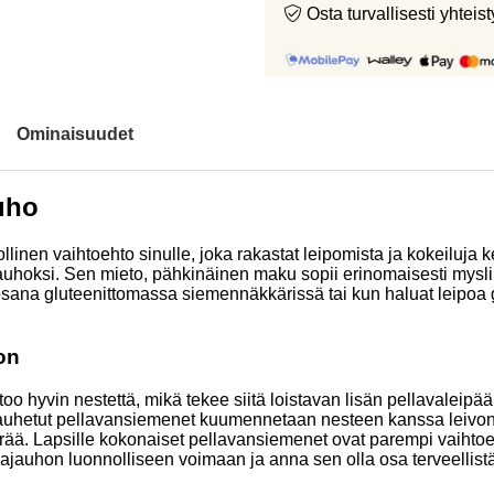
Osta turvallisesti yht
Ominaisuudet
uho
en vaihtoehto sinulle, joka rakastat leipomista ja kokeiluja kei
jauhoksi. Sen mieto, pähkinäinen maku sopii erinomaisesti mysliin
osana gluteenittomassa siemennäkkärissä tai kun haluat leipoa g
on
o hyvin nestettä, mikä tekee siitä loistavan lisän pellavaleipää
i jauhetut pellavansiemenet kuumennetaan nesteen kanssa leiv
ä. Lapsille kokonaiset pellavansiemenet ovat parempi vaihtoeh
avajauhon luonnolliseen voimaan ja anna sen olla osa terveellistä