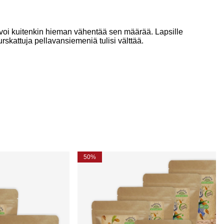
 voi kuitenkin hieman vähentää sen määrää. Lapsille
skattuja pellavansiemeniä tulisi välttää.
50%