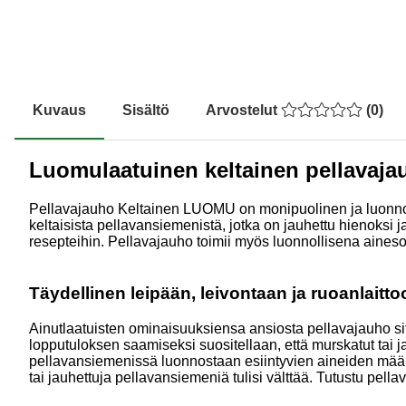
Kuvaus
Sisältö
Arvostelut
(
0
)
Luomulaatuinen keltainen pellavaja
Pellavajauho Keltainen LUOMU on monipuolinen ja luonnollin
keltaisista pellavansiemenistä, jotka on jauhettu hienoksi 
resepteihin. Pellavajauho toimii myös luonnollisena aines
Täydellinen leipään, leivontaan ja ruoanlaitto
Ainutlaatuisten ominaisuuksiensa ansiosta pellavajauho sito
lopputuloksen saamiseksi suositellaan, että murskatut ta
pellavansiemenissä luonnostaan esiintyvien aineiden määrä
tai jauhettuja pellavansiemeniä tulisi välttää. Tutustu pell