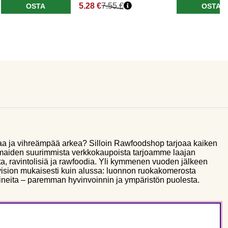
5.28 €
7.55 €
OSTA
OSTA
aa ja vihreämpää arkea? Silloin Rawfoodshop tarjoaa kaiken
smaiden suurimmista verkkokaupoista tarjoamme laajan
a, ravintolisiä ja rawfoodia. Yli kymmenen vuoden jälkeen
sion mukaisesti kuin alussa: luonnon ruokakomerosta
ineita – paremman hyvinvoinnin ja ympäristön puolesta.