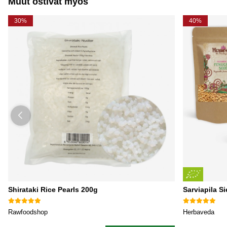
Muut ostivat myös
30%
40%
Shirataki Rice Pearls 200g
Sarviapila S
Rawfoodshop
Herbaveda