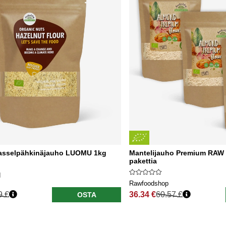
asselpähkinäjauho LUOMU 1kg
Mantelijauho Premium RAW
pakettia
d
Rawfoodshop
9 €
36.34 €
60.57 €
OSTA
nta
Normaali hinta