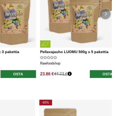
 3 pakettia
Pellavajauho LUOMU 500g x 5 pakettia
Rawfoodshop
23.86 €
47.73 €
OSTA
OSTA
40%