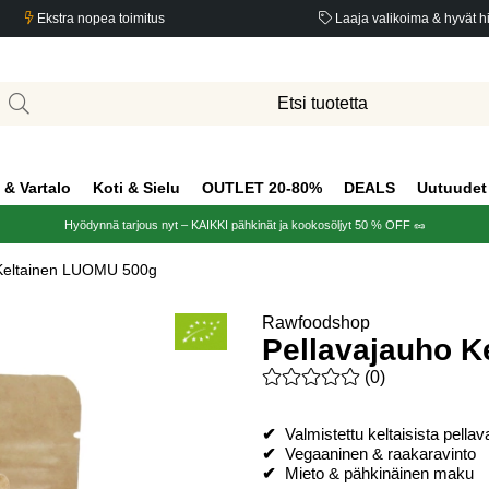
Ekstra nopea toimitus
Laaja valikoima & hyvät h
 & Vartalo
Koti & Sielu
OUTLET 20-80%
DEALS
Uutuudet
Hyödynnä tarjous nyt – KAIKKI pähkinät ja kookosöljyt 50 % OFF 🥜
 Keltainen LUOMU 500g
Rawfoodshop
Pellavajauho 
Keskiarvoluokitus 0 / 5 Arvio
(
0
)
✔
Valmistettu keltaisista pella
✔
Vegaaninen & raakaravinto
✔
Mieto & pähkinäinen maku