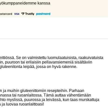
eistyökumppaneidemme kanssa
ttiössä. Se on valmistettu luomulaatuisista, raakuivatuista
, puuroon tai erilaisiin pellavansiemeniä sisältäviin
luteenitonta leipää, jossa on hyvä rakenne.
n ja muihin gluteenittomiin resepteihin. Parhaan
onnassa tai ruoanlaitossa. Tämä auttaa vähentämään
to myslissä, puurossa ja leivässä, kun taas murskattuja
 ja luovaa ruoanlaittoasi!