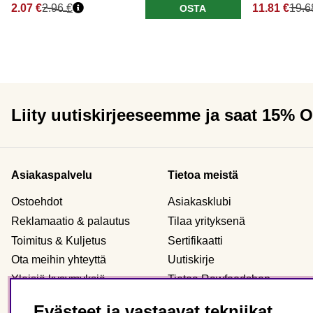
2.07 €
2.96 €
11.81 €
19.6
OSTA
Liity uutiskirjeeseemme ja saat 15% 
Asiakaspalvelu
Tietoa meistä
Ostoehdot
Asiakasklubi
Reklamaatio & palautus
Tilaa yrityksenä
Toimitus & Kuljetus
Sertifikaatti
Ota meihin yhteyttä
Uutiskirje
Yleisiä kysymyksiä
Tietoa Rawfoodshop
Evästeet
Meidän myymälämme
Evästeet ja vastaavat tekniikat