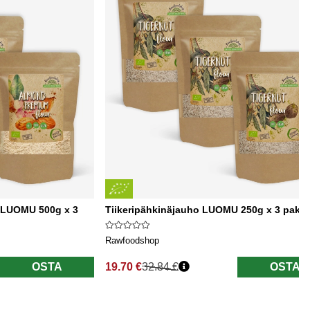
 LUOMU 500g x 3
Tiikeripähkinäjauho LUOMU 250g x 3 paket
Rawfoodshop
OSTA
19.70 €
32.84 €
OSTA
Normaali hinta