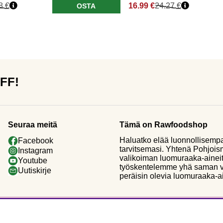
8 €
16.99 €
24.27 €
OSTA
OFF!
Seuraa meitä
Tämä on Rawfoodshop
Haluatko elää luonnollisemp
Facebook
tarvitsemasi. Yhtenä Pohjoi
Instagram
valikoiman luomuraaka-aineit
Youtube
työskentelemme yhä saman vi
Uutiskirje
peräisin olevia luomuraaka-a