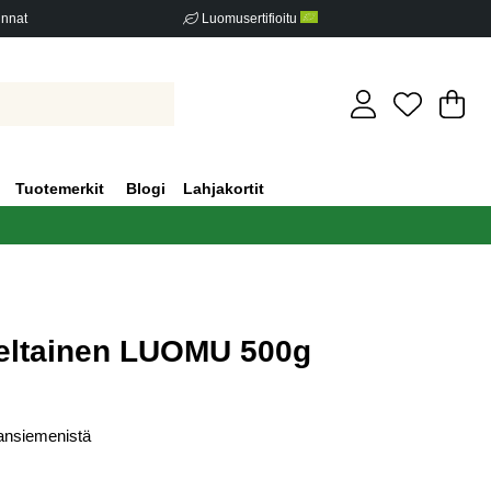
innat
Luomusertifioitu
Os
Mä
.
Tuotemerkit
Blogi
Lahjakortit
Keltainen LUOMU 500g
iden määrä 0
vansiemenistä