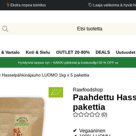
Ekstra nopea toimitus
Laaja valikoima & hyvät h
 & Vartalo
Koti & Sielu
OUTLET 20-80%
DEALS
Uutuudet
Hyödynnä tarjous nyt – KAIKKI pähkinät ja kookosöljyt 50 % OFF 🥜
 Hasselpähkinäjauho LUOMO 1kg x 5 pakettia
ettia
Rawfoodshop
Paahdettu Has
pakettia
Keskiarvoluokitus 0 / 5 Arvio
(
0
)
✔
Vegaaninen