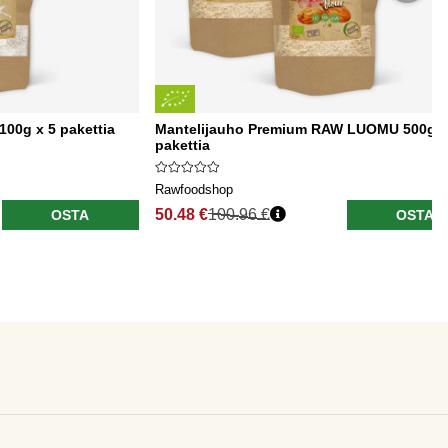
00g x 5 pakettia
Mantelijauho Premium RAW LUOMU 500g x
pakettia
Rawfoodshop
50.48 €
100.96 €
OSTA
OSTA