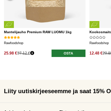
Mantelijauho Premium RAW LUOMU 1kg
Kookosmaito
Rawfoodshop
Rawfoodshop
25.98 €
37.12 €
12.48 €
20.8
OSTA
Liity uutiskirjeeseemme ja saat 15% 