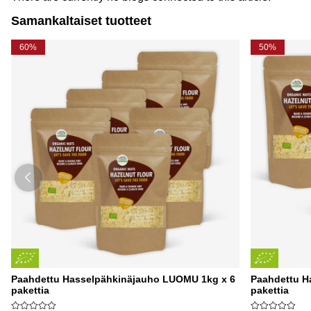
Samankaltaiset tuotteet
60%
50%
Paahdettu Hasselpähkinäjauho LUOMU 1kg x 6
Paahdettu H
pakettia
pakettia