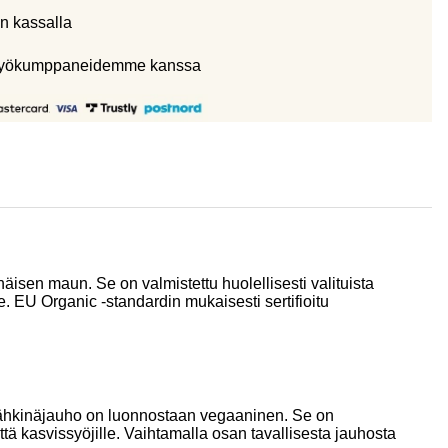
n kassalla
eistyökumppaneidemme kanssa
isen maun. Se on valmistettu huolellisesti valituista
e. EU Organic -standardin mukaisesti sertifioitu
elpähkinäjauho on luonnostaan vegaaninen. Se on
ttä kasvissyöjille. Vaihtamalla osan tavallisesta jauhosta