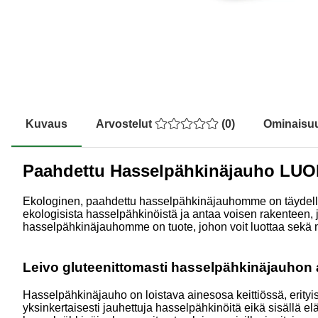
Kuvaus
Arvostelut
(
0
)
Ominaisu
Paahdettu Hasselpähkinäjauho LU
Ekologinen, paahdettu hasselpähkinäjauhomme on täydellinen
ekologisista hasselpähkinöistä ja antaa voisen rakenteen, j
hasselpähkinäjauhomme on tuote, johon voit luottaa sekä 
Leivo gluteenittomasti hasselpähkinäjauhon a
Hasselpähkinäjauho on loistava ainesosa keittiössä, erity
yksinkertaisesti jauhettuja hasselpähkinöitä eikä sisällä el