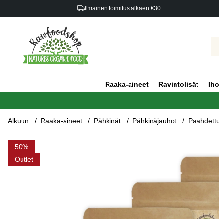
Ilmainen toimitus alkaen €30
Raaka-aineet
Ravintolisät
Iho
Alkuun
Raaka-aineet
Pähkinät
Pähkinäjauhot
Paahdettu
Tuotekuvat Paahdettu Hasselpähkinäjauho LUOMO 1kg x 5 pak
50
Outlet