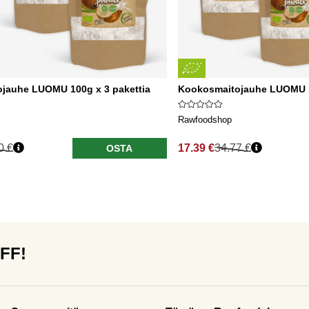
jauhe LUOMU 100g x 3 pakettia
Kookosmaitojauhe LUOMU 1
Rawfoodshop
0 €
17.39 €
34.77 €
OSTA
OFF!