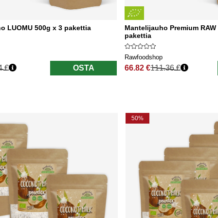
ho LUOMU 500g x 3 pakettia
Mantelijauho Premium RAW
pakettia
Rawfoodshop
4 €
OSTA
66.82 €
111.36 €
nta
Normaali hinta
50%