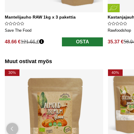
Mantelijauho RAW 1kg x 3 pakettia
Kastanjajau
Save The Food
Rawfoodshop
48.66 €
121.66 €
OSTA
35.37 €
58.9
Normaali hinta
Normaali hi
Muut ostivat myös
30%
40%