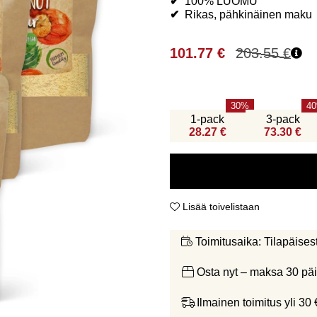
✔
100% LUOMU
✔
Rikas, pähkinäinen maku
101.77
€
203.55
€
30
40
1-pack
3-pack
28.27 €
73.30 €
Lisää toivelistaan
Tilapäises
Toimitusaika:
Osta nyt – maksa 30 päi
Ilmainen toimitus yli 30 