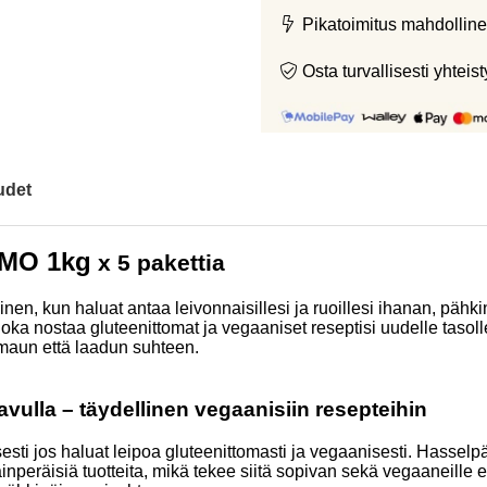
Pikatoimitus mahdolline
Osta turvallisesti yht
udet
OMO 1kg
x 5 pakettia
, kun haluat antaa leivonnaisillesi ja ruoillesi ihanan, pähkinä
oka nostaa gluteenittomat ja vegaaniset reseptisi uudelle tasoll
maun että laadun suhteen.
vulla – täydellinen vegaanisiin resepteihin
isesti jos haluat leipoa gluteenittomasti ja vegaanisesti. Hass
äinperäisiä tuotteita, mikä tekee siitä sopivan sekä vegaaneille e