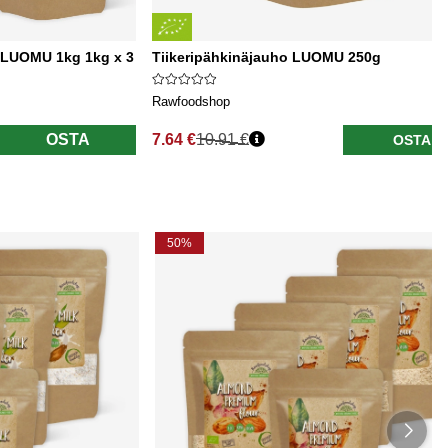
 LUOMU 1kg 1kg x 3
Tiikeripähkinäjauho LUOMU 250g
Rawfoodshop
OSTA
7.64 €
10.91 €
OSTA
Normaali hinta
50%