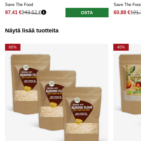
Save The Food
Save The Foo
97.41 €
243.52 €
60.88 €
121.
OSTA
Näytä lisää tuotteita
60%
40%