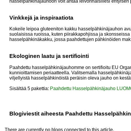
hasselpähkinäjauhoon voit antaa leivonnaisillesi erityisen
Vinkkejä ja inspiraatiota
Kokeile leipoa gluteeniton kakku hasselpähkinäjauhon avu
suolaisissa ruoissa, kuten piirakkapohjissa ja skonsseissa 
hasselpähkinäkakku, jossa paahdettujen pähkinöiden maku 
Ekologinen laatu ja sertifiointi
Paahdettu hasselpähkinäjauhomme on sertifioitu EU Organic -
kunnioittamisen periaatteella. Valitsemalla hasselpähkinäj
viljellyistä hasselpähkinöistä peräisin oleva jauho on kestä
Sisältää 5 pakettia:
Paahdettu Hasselpähkinäjauho LUOM
Blogiviestit aiheesta Paahdettu Hasselpähki
There are currently no blogs connected to this article.