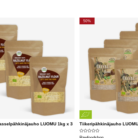
50%
asselpähkinäjauho LUOMU 1kg x 3
Tiikeripähkinäjauho LUOMU 
Rawfoodshop