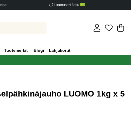
innat
Luomusertifioitu
Os
Mä
.
Tuotemerkit
Blogi
Lahjakortit
selpähkinäjauho LUOMO 1kg x 5
iden määrä 0