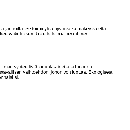
jauhoilla. Se toimii yhtä hyvin sekä makeissa että
ekee vaikutuksen, kokeile leipoa herkullinen
ilman synteettisiä torjunta-aineita ja luonnon
ävällisen vaihtoehdon, johon voit luottaa. Ekologisesti
nnaisiisi.