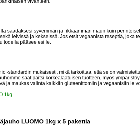
 pähkinäisen vivahteen.
lla saadaksesi syvemmän ja rikkaamman maun kuin perinteisellä 
sekä leivissä ja kekseissä. Jos etsit vegaanista reseptiä, joka t
todella pääsee esille.
standardin mukaisesti, mikä tarkoittaa, että se on valmistettu 
auhomme saat paitsi korkealaatuisen tuotteen, myös ympäristöyst
vä ja maukas valinta kaikkiin gluteenittomiin ja vegaanisiin leivo
O 1kg
näjauho LUOMO 1kg x 5 pakettia