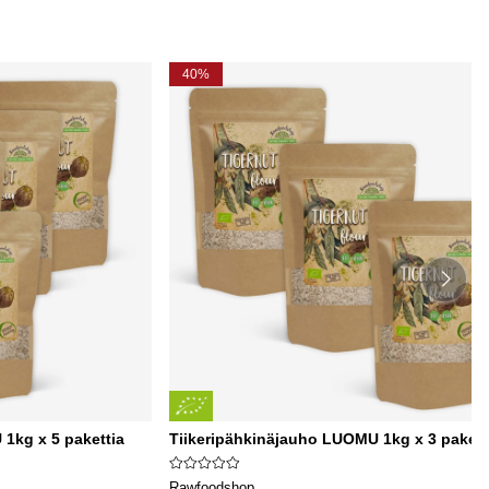
40%
1kg x 5 pakettia
Tiikeripähkinäjauho LUOMU 1kg x 3 pakett
Rawfoodshop