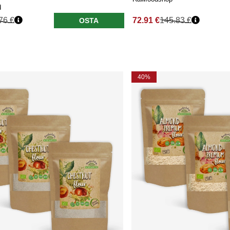
d
76 €
72.91 €
145.83 €
OSTA
40%