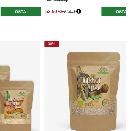
52.50 €
87.50 €
OSTA
OSTA
30%