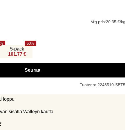
Vrg.pris:
20.35 €/kg
50
5-pack
101.77 €
Seuraa
Tuotenro:
2243510-SET5
ti loppu
vän sisällä Walleyn kautta
€