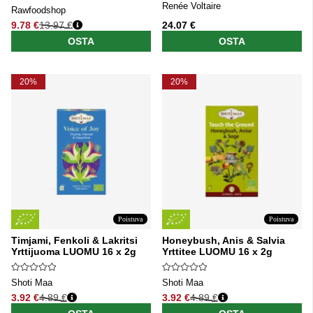
Renée Voltaire
Rawfoodshop
9.78 €
13.97 €
24.07 €
Normaali hinta
OSTA
OSTA
20%
20%
Poistuva
Poistuva
Timjami, Fenkoli & Lakritsi
Honeybush, Anis & Salvia
Yrttijuoma LUOMU 16 x 2g
Yrttitee LUOMU 16 x 2g
Shoti Maa
Shoti Maa
3.92 €
4.89 €
3.92 €
4.89 €
Normaali hinta
Normaali hinta