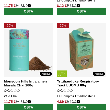
Le Comptoir D'herboristerie
11.75 €
14.68 €
6.12 €
7.65 €
Normaali hinta
Normaali hinta
OSTA
OSTA
20%
20%
Poistuva
Poistuva
Monsoon Hills Intialainen
Yrttihauduke Respiratory
Masala Chai 100g
Tract LUOMU 60g
Wild Chai
Le Comptoir D'herboristerie
11.75 €
14.68 €
4.89 €
6.12 €
Normaali hinta
Normaali hinta
OSTA
OSTA