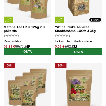
Poistuva
Matcha Tee EKO 125g x 3
Yrttihauduke Achillea
pakettia
Siankärsämö LUOMU 35g
Rawfoodshop
Le Comptoir D'herboristerie
53.23 €
88.72 €
5.06 €
6.32 €
Normaali hinta
Normaali hinta
OSTA
OSTA
50%
30%