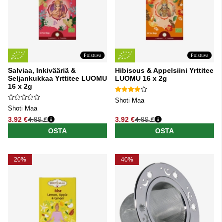
Poistuva
Poistuva
Salviaa, Inkivääriä &
Hibiscus & Appelsiini Yrttitee
Seljankukkaa Yrttitee LUOMU
LUOMU 16 x 2g
16 x 2g
Shoti Maa
Shoti Maa
3.92 €
4.89 €
3.92 €
4.89 €
Normaali hinta
Normaali hinta
OSTA
OSTA
20%
40%