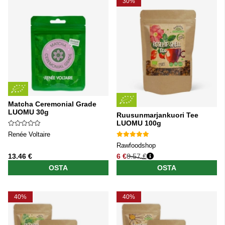
30%
Matcha Ceremonial Grade
LUOMU 30g
Ruusunmarjankuori Tee
LUOMU 100g
Renée Voltaire
Rawfoodshop
13.46 €
6 €
8.57 €
Normaali hinta
OSTA
OSTA
40%
40%