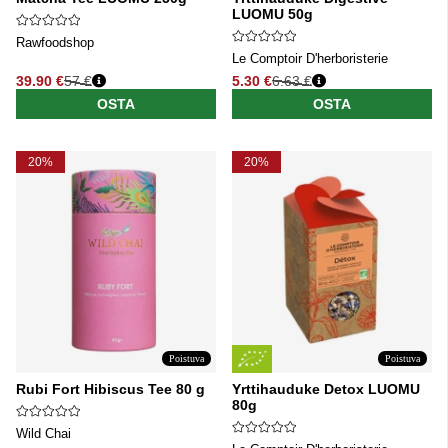
LUOMU 50g
Rawfoodshop
Le Comptoir D'herboristerie
39.90 €
57 €
5.30 €
6.63 €
Normaali hinta
Normaali hinta
OSTA
OSTA
20%
20%
Poistuva
Poistuva
Rubi Fort Hibiscus Tee 80 g
Yrttihauduke Detox LUOMU
80g
Wild Chai