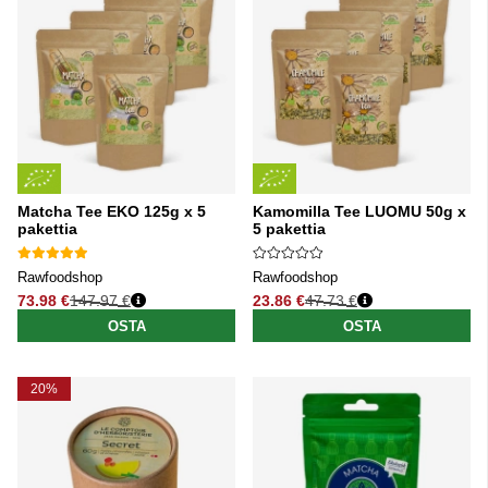
Matcha Tee EKO 125g x 5
Kamomilla Tee LUOMU 50g x
pakettia
5 pakettia
Rawfoodshop
Rawfoodshop
73.98 €
147.97 €
23.86 €
47.73 €
Normaali hinta
Normaali hinta
OSTA
OSTA
20%