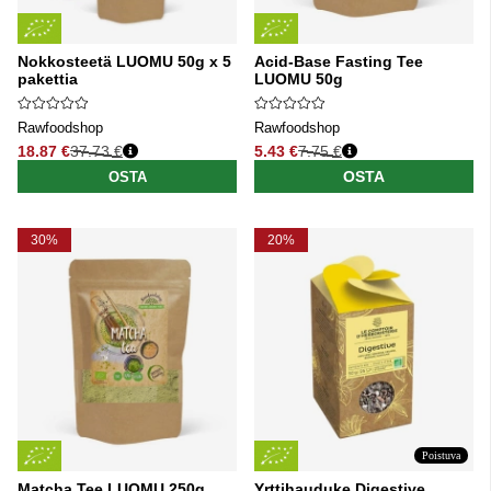
Nokkosteetä LUOMU 50g x 5
Acid-Base Fasting Tee
pakettia
LUOMU 50g
Rawfoodshop
Rawfoodshop
18.87 €
37.73 €
5.43 €
7.75 €
Normaali hinta
Normaali hinta
OSTA
OSTA
30%
20%
Poistuva
Matcha Tee LUOMU 250g
Yrttihauduke Digestive