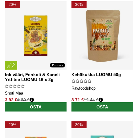
20%
30%
Poistuva
Inkivääri, Fenkoli & Kaneli
Kehäkukka LUOMU 50g
Yrttitee LUOMU 16 x 2g
Rawfoodshop
Shoti Maa
3.92 €
4.89 €
8.71 €
12.44 €
Normaali hinta
Normaali hinta
OSTA
OSTA
20%
20%