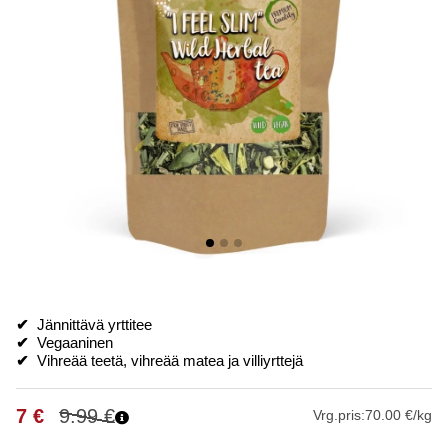
✔
Jännittävä yrttitee
✔
Vegaaninen
✔
Vihreää teetä, vihreää matea ja villiyrttejä
7
€
9.99
€
Vrg.pris:
70.00 €/kg