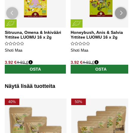
Sitruuna, Omena & Inkivääri
Honeybush, Anis & Salvia
Yrttitee LUOMU 16 x 2g
Yrttitee LUOMU 16 x 2g
Shoti Maa
Shoti Maa
3.92 €
4.89 €
3.92 €
4.89 €
OSTA
OSTA
Näytä lisää tuotteita
40%
50%