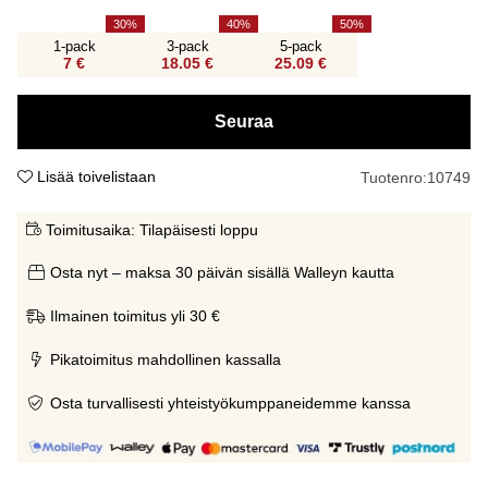
30
40
50
1-pack
3-pack
5-pack
7 €
18.05 €
25.09 €
Seuraa
Lisää toivelistaan
Tuotenro:
10749
Toimitusaika:
Tilapäisesti loppu
Osta nyt – maksa 30 päivän sisällä Walleyn kautta
Ilmainen toimitus yli 30 €
Pikatoimitus mahdollinen kassalla
Osta turvallisesti yhteistyökumppaneidemme kanssa