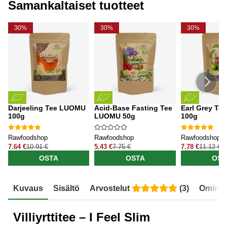
Samankaltaiset tuotteet
30%
30%
30%
Darjeeling Tee LUOMU
Acid-Base Fasting Tee
Earl Grey T
100g
LUOMU 50g
100g
Rawfoodshop
Rawfoodshop
Rawfoodshop
7.64 €
10.91 €
5.43 €
7.75 €
7.78 €
11.12 €
OSTA
OSTA
OST
Kuvaus
Sisältö
Arvostelut
(
3
)
Ominai
Villiyrttitee – I Feel Slim