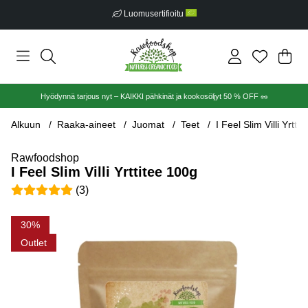
Luomusertifioitu
Ost
Mää
.
Hyödynnä tarjous nyt – KAIKKI pähkinät ja kookosöljyt 50 % OFF 🥜
Alkuun
Raaka-aineet
Juomat
Teet
I Feel Slim Villi Yrtti
Rawfoodshop
I Feel Slim Villi Yrttitee 100g
Keskiarvoluokitus 5 / 5 Arvioiden määrä 3
(
3
)
Tuotekuvat I Feel Slim Villi Yrttitee 100g
30
Outlet