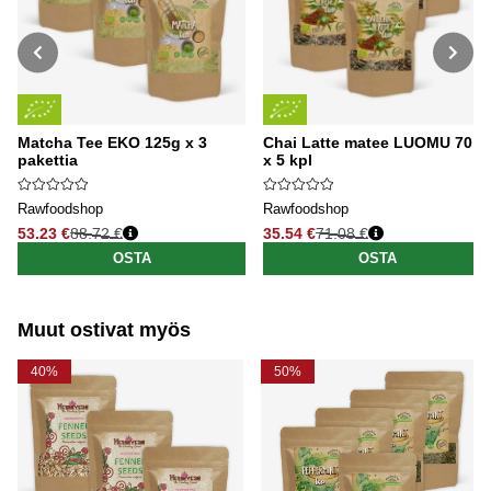
Matcha Tee EKO 125g x 3
Chai Latte matee LUOMU 70 g
pakettia
x 5 kpl
Rawfoodshop
Rawfoodshop
53.23 €
88.72 €
35.54 €
71.08 €
Normaali hinta
Normaali hinta
OSTA
OSTA
Muut ostivat myös
40%
50%