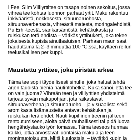
I Feel Slim Villiyrttitee on tasapainoinen sekoitus, jossa
vihreä tee kohtaa luonnon parhaat yrtit. Maku rakentuu
inkivääristä, nokkosesta, sitruunaruohosta,
sitruunaverbenasta, vihreästä matesta, moringalehdistä,
Pu Erh -teestä, siankärsämöstä, kehäkukasta ja
ruiskukan terälehdistä – värikäs yrttibuketti, joka tekee
jokaisesta kupista ainutlaatuisen. Parhaan maun saat
hauduttamalla 2–3 minuuttia 100 °C:ssa, käyttäen reilun
teelusikallisen per kuppi.
Maustettu yrttitee, joka piristää arkea
Tämä tee sopii täydellisesti sinulle, joka haluat tehdä
arjen tauoista pieniä nautintohetkiä. Kuka sanoi, että tee
on vain juoma? Vihreän teen ja villiyrttien yhdistelmä
tarjoaa syvän makupohjan, jota raikastavat
sitruunaverbena ja sitruunaruoho – ja visuaalista sekä
aromikasta lisämaustetta antavat kehäkukan ja
ruiskukan terälehdet. Nauti kupillinen treenin jälkeen
rentoutumiseen, aloita päivä rauhallisesti tai pidä luova
hengähdystauko työn lomassa. Tämä teeseos hurmaa
kaikki, jotka arvostavat luontaisia makuja ja teen
monimuotoisuutta. Miltä kuulostaisi – täytätkö kupin ja