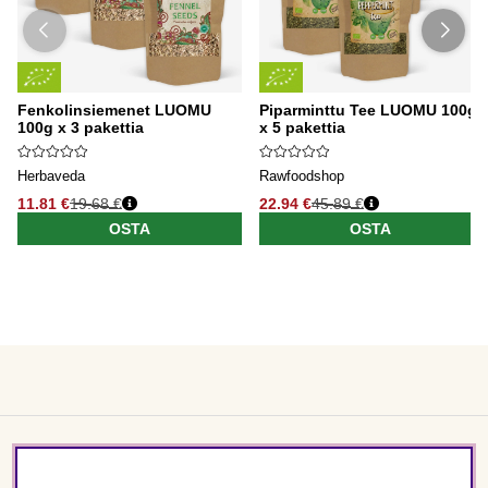
Fenkolinsiemenet LUOMU
Piparminttu Tee LUOMU 100g
100g x 3 pakettia
x 5 pakettia
Herbaveda
Rawfoodshop
11.81 €
19.68 €
22.94 €
45.89 €
OSTA
OSTA
Asiakaspalvelu