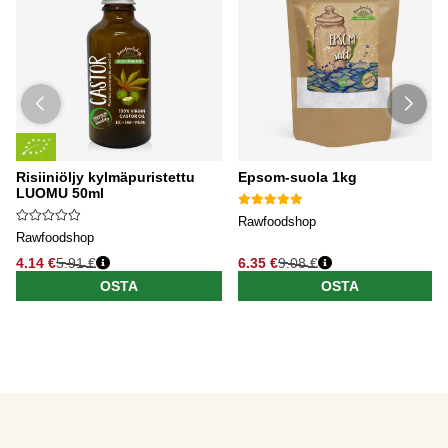
Risiiniöljy kylmäpuristettu
Epsom-suola 1kg
LUOMU 50ml
Rawfoodshop
Rawfoodshop
4.14 €
5.91 €
6.35 €
9.08 €
OSTA
OSTA