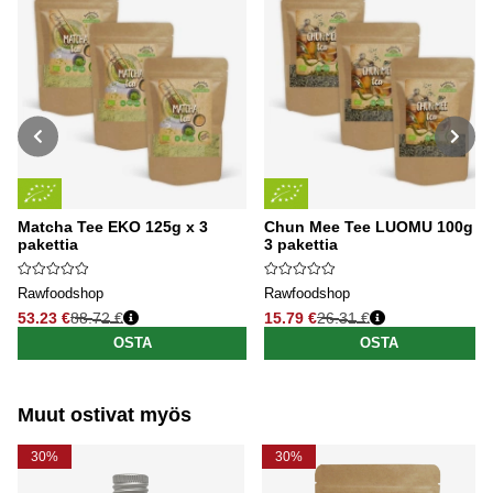
Matcha Tee EKO 125g x 3
Chun Mee Tee LUOMU 100g x
pakettia
3 pakettia
Rawfoodshop
Rawfoodshop
53.23 €
88.72 €
15.79 €
26.31 €
Normaali hinta
Normaali hinta
OSTA
OSTA
Muut ostivat myös
30%
30%