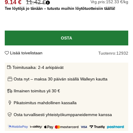
9.14
€
11.42
€
Vrg.pris:
152.33 €/kg
Tee löytöjä jo tänään – tutustu muihin löytötuotteisiin täällä!
OSTA
Lisää toivelistaan
Tuotenro:
12932
Toimitusaika:
2-4 arkipäivät
Osta nyt – maksa 30 päivän sisällä Walleyn kautta
Ilmainen toimitus yli 30 €
Pikatoimitus mahdollinen kassalla
Osta turvallisesti yhteistyökumppaneidemme kanssa