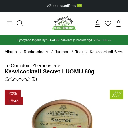
Luomusertifioitu
Ost
Mää
.
Hyödynnä tarjous nyt – KAIKKI pähkinät ja kookosöljyt 50 % OFF 🥜
Alkuun
Raaka-aineet
Juomat
Teet
Kasvicocktail Secre
Le Comptoir D'herboristerie
Kasvicocktail Secret LUOMU 60g
Keskiarvoluokitus 0 / 5 Arvioiden määrä 0
(
0
)
Tuotekuvat Kasvicocktail Secret LUOMU 60g
20
Löytö