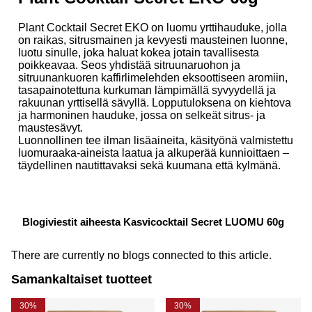
Plant Cocktail Secret EKO on luomu yrttihauduke, jolla
on raikas, sitrusmainen ja kevyesti mausteinen luonne,
luotu sinulle, joka haluat kokea jotain tavallisesta
poikkeavaa. Seos yhdistää sitruunaruohon ja
sitruunankuoren kaffirlimelehden eksoottiseen aromiin,
tasapainotettuna kurkuman lämpimällä syvyydellä ja
rakuunan yrttisellä sävyllä. Lopputuloksena on kiehtova
ja harmoninen hauduke, jossa on selkeät sitrus- ja
maustesävyt.
Luonnollinen tee ilman lisäaineita, käsityönä valmistettu
luomuraaka-aineista laatua ja alkuperää kunnioittaen –
täydellinen nautittavaksi sekä kuumana että kylmänä.
Blogiviestit aiheesta Kasvicocktail Secret LUOMU 60g
There are currently no blogs connected to this article.
Samankaltaiset tuotteet
30%
30%