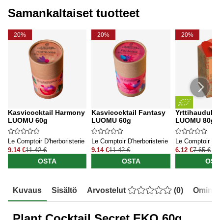
Samankaltaiset tuotteet
20%
20%
20%
Kasvicocktail Harmony
Kasvicocktail Fantasy
Yrttihauduke
LUOMU 60g
LUOMU 60g
LUOMU 80g
Le Comptoir D'herboristerie
Le Comptoir D'herboristerie
Le Comptoir D'h
9.14 €
11.42 €
9.14 €
11.42 €
6.12 €
7.65 €
OSTA
OSTA
OST
Kuvaus
Sisältö
Arvostelut
(
0
)
Ominai
Plant Cocktail Secret EKO 60g