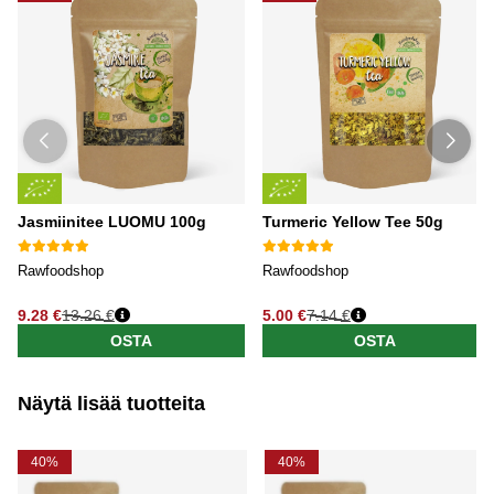
Jasmiinitee LUOMU 100g
Turmeric Yellow Tee 50g
Rawfoodshop
Rawfoodshop
9.28 €
13.26 €
5.00 €
7.14 €
OSTA
OSTA
Näytä lisää tuotteita
40%
40%