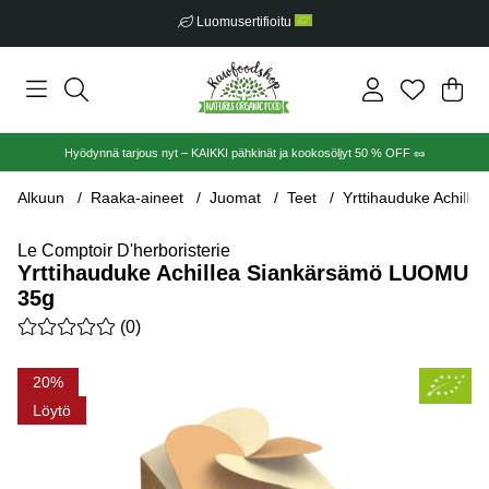
Luomusertifioitu
Ost
Mää
.
Hyödynnä tarjous nyt – KAIKKI pähkinät ja kookosöljyt 50 % OFF 🥜
Alkuun
Raaka-aineet
Juomat
Teet
Yrttihauduke Achill
Le Comptoir D'herboristerie
Yrttihauduke Achillea Siankärsämö LUOMU
35g
Keskiarvoluokitus 0 / 5 Arvioiden määrä 0
(
0
)
Tuotekuvat Yrttihauduke Achillea Siankärsämö LUOMU 35g
20
Löytö