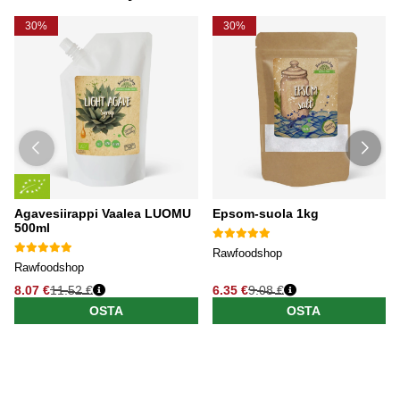
30%
30%
Agavesiirappi Vaalea LUOMU
Epsom-suola 1kg
500ml
Rawfoodshop
Rawfoodshop
8.07 €
11.52 €
6.35 €
9.08 €
OSTA
OSTA