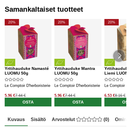
Samankaltaiset tuotteet
20%
20%
20%
Yrttihauduke Namasté
Yrttihauduke Mantra
Yrttihauduke
LUOMU 50g
LUOMU 50g
Liemi LUOMU
Le Comptoir D'herboristerie
Le Comptoir D'herboristerie
Le Comptoir D'h
5.96 €
7.44 €
5.96 €
7.44 €
6.53 €
8.16 €
OSTA
OSTA
OST
Kuvaus
Sisältö
Arvostelut
(
0
)
Ominai