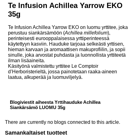
Te Infusion Achillea Yarrow EKO
35g
Te Infusion Achillea Yarrow EKO on luomu yrttitee, joka
perustuu siankärsämöön (
Achillea millefolium
),
perinteisesti eurooppalaisessa yrttiperinteessä
käytettyyn kasviin. Hauduke tarjoaa selkeästi yrttisen,
hieman karvaan ja aromaattisen makuprofiilin, ja sopii
sinulle, joka arvostat puhdasta ja luonnollista yrttiteetä
ilman lisäaineita.
Käsityönä valmistettu yrttitee Le Comptoir
d’Herboristerieltä, jossa painotetaan raaka-aineen
laatua, alkuperää ja luomuviljelyä.
Blogiviestit aiheesta Yrttihauduke Achillea
Siankärsämö LUOMU 35g
There are currently no blogs connected to this article.
Samankaltaiset tuotteet