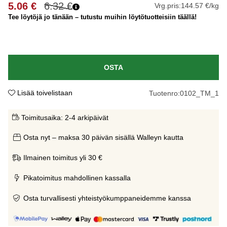
5.06
€
6.32
€
Vrg.pris:
144.57 €/kg
Tee löytöjä jo tänään – tutustu muihin löytötuotteisiin täällä!
OSTA
Lisää toivelistaan
Tuotenro:
0102_TM_1
Toimitusaika:
2-4 arkipäivät
Osta nyt – maksa 30 päivän sisällä Walleyn kautta
Ilmainen toimitus yli 30 €
Pikatoimitus mahdollinen kassalla
Osta turvallisesti yhteistyökumppaneidemme kanssa