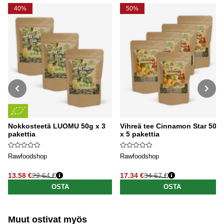
40%
50%
Nokkosteetä LUOMU 50g x 3
Vihreä tee Cinnamon Star 50g
pakettia
x 5 pakettia
Rawfoodshop
Rawfoodshop
13.58 €
22.64 €
17.34 €
34.67 €
Normaali hinta
Normaali hinta
OSTA
OSTA
Muut ostivat myös