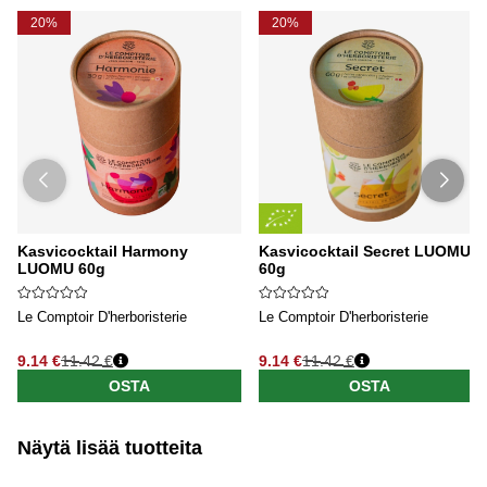
20%
20%
Kasvicocktail Harmony
Kasvicocktail Secret LUOMU
LUOMU 60g
60g
Le Comptoir D'herboristerie
Le Comptoir D'herboristerie
9.14 €
11.42 €
9.14 €
11.42 €
OSTA
OSTA
Näytä lisää tuotteita