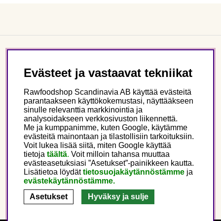
Asiakaspalvelu
Evästeet ja vastaavat tekniikat
Tietoa meistä
Rawfoodshop Scandinavia AB käyttää evästeitä
parantaakseen käyttökokemustasi, näyttääkseen
sinulle relevanttia markkinointia ja
Seuraa meitä
analysoidakseen verkkosivuston liikennettä.
Me ja kumppanimme, kuten Google, käytämme
evästeitä mainontaan ja tilastollisiin tarkoituksiin.
Tämä on Rawfoodshop
Voit lukea lisää siitä, miten Google käyttää
tietoja
täältä
.
Voit milloin tahansa muuttaa
evästeasetuksiasi ”Asetukset”-painikkeen kautta.
Finland
Lisätietoa löydät
tietosuojakäytännöstämme
ja
evästekäytännöstämme.
Asetukset
Hyväksy ja sulje
Copyright © 2025 Rawfoodshop Scandinavia AB