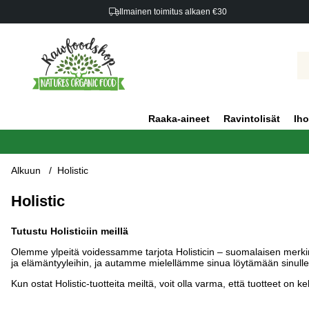
Ilmainen toimitus alkaen €30
Raaka-aineet
Ravintolisät
Iho
Alkuun
Holistic
Holistic
Tutustu Holisticiin meillä
Olemme ylpeitä voidessamme tarjota Holisticin – suomalaisen merkin, jo
ja elämäntyyleihin, ja autamme mielellämme sinua löytämään sinulle 
Kun ostat Holistic-tuotteita meiltä, voit olla varma, että tuotteet on k