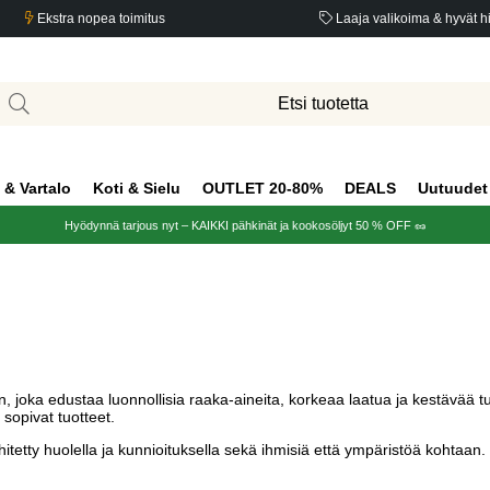
Ekstra nopea toimitus
Laaja valikoima & hyvät h
 & Vartalo
Koti & Sielu
OUTLET 20-80%
DEALS
Uutuudet
Hyödynnä tarjous nyt – KAIKKI pähkinät ja kookosöljyt 50 % OFF 🥜
ka edustaa luonnollisia raaka-aineita, korkeaa laatua ja kestävää tuotant
sopivat tuotteet.
ehitetty huolella ja kunnioituksella sekä ihmisiä että ympäristöä kohtaan.