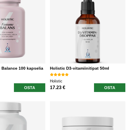
 Balance 100 kapselia
Holistic D3-vitamiinitipat 50ml
Holistic
17.23 €
OSTA
OSTA