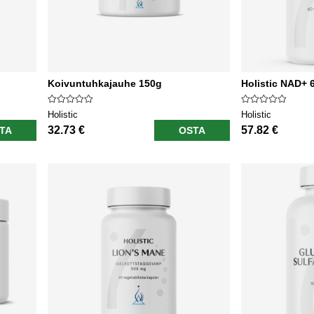
Koivuntuhkajauhe 150g
Holistic NAD+ 
Holistic
Holistic
32.73 €
57.82 €
TA
OSTA