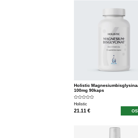
Holistic Magnesiumbisglysinaa
100mg 90kaps
Holistic
21.11 €
OS