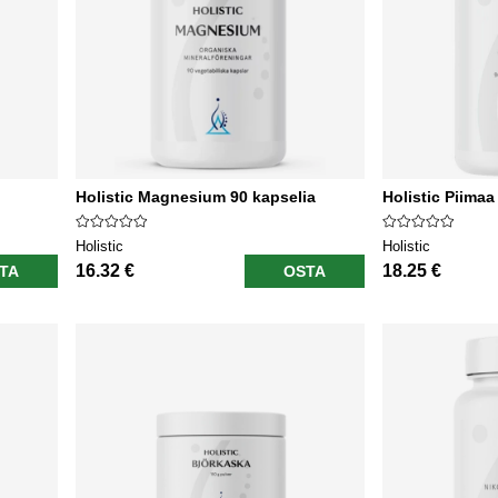
Holistic Magnesium 90 kapselia
Holistic Piimaa
Holistic
Holistic
16.32 €
18.25 €
TA
OSTA