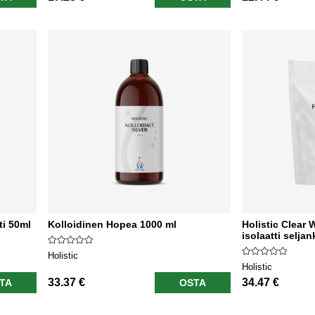
ti 50ml
Kolloidinen Hopea 1000 ml
Holistic Clear 
isolaatti selja
Holistic
Holistic
33.37 €
34.47 €
TA
OSTA