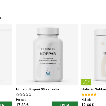
a
Holistic Kupari 90 kapselia
Holistic Nokk
Holistic
Holistic
17.23 €
12.44 €
TA
OSTA