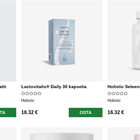
tti
Lactovitalis® Daily 30 kapselia
Holistic Seleen
Holistic
Holistic
16.32 €
16.32 €
TA
OSTA