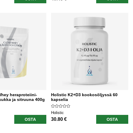
Whey heraproteiini-
Holistic K2+D3 kookosöljyssä 60
nkukka ja sitruuna 400g
kapselia
Holistic
30.80 €
OSTA
OSTA