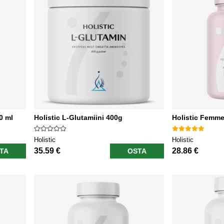
0 ml
Holistic L-Glutamiini 400g
Holistic Femme
Holistic
Holistic
35.59 €
28.86 €
TA
OSTA