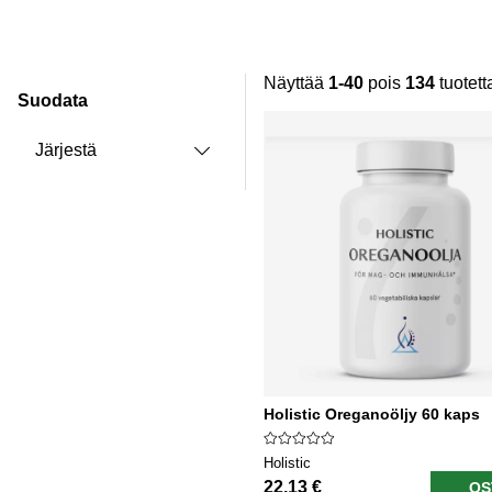
Näyttää
1-40
pois
134
tuotett
Suodata
Tuotteet
Järjestä
Holistic Oreganoöljy 60 kaps
Holistic
22.13 €
OS