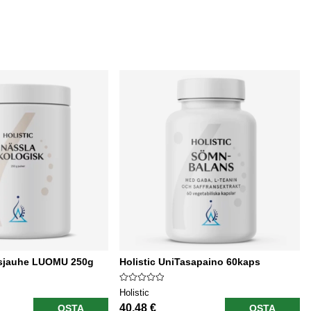
osjauhe LUOMU 250g
Holistic UniTasapaino 60kaps
Holistic
40.48 €
OSTA
OSTA