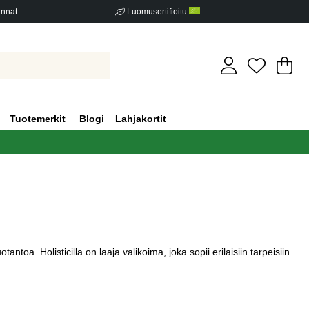
innat
Luomusertifioitu
Os
Mä
.
Tuotemerkit
Blogi
Lahjakortit
oa. Holisticilla on laaja valikoima, joka sopii erilaisiin tarpeisiin