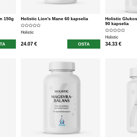
an 150g
Holistic Lion's Mane 60 kapselia
Holistic Glukos
90 kapselia
Holistic
Holistic
24.07 €
34.33 €
TA
OSTA