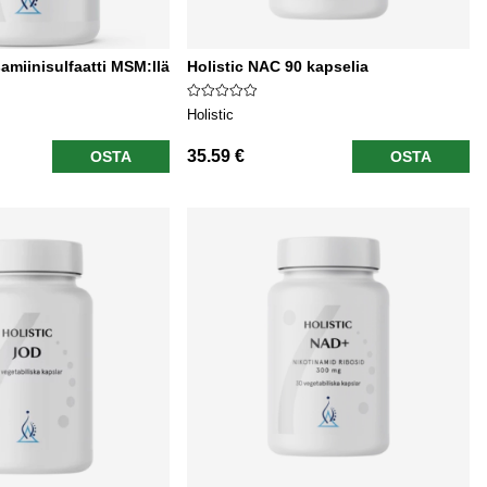
amiinisulfaatti MSM:llä
Holistic NAC 90 kapselia
Holistic
35.59 €
OSTA
OSTA