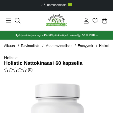
Luomusertifioitu
Ost
Mää
.
Hyödynnä tarjous nyt – KAIKKI pähkinät ja kookosöljyt 50 % OFF 🥜
Alkuun
Ravintolisät
Muut ravintolisät
Entsyymit
Holistic
Holistic
Holistic Nattokinaasi 60 kapselia
Keskiarvoluokitus 0 / 5 Arvioiden määrä 0
(
0
)
Tuotekuvat Holistic Nattokinaasi 60 kapselia