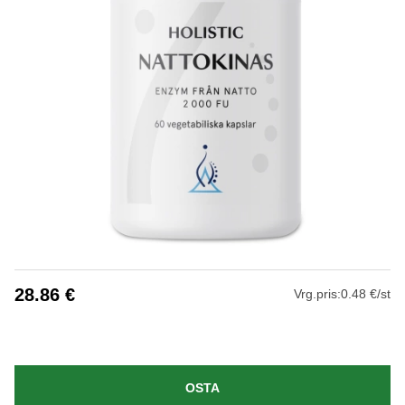
28.86
€
Vrg.pris:
0.48 €/st
OSTA