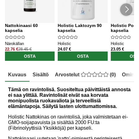
Nattokinaasi 60
Holistic Laktozym 90
Holistic Poll
kapselia
kapselia
kapselia
Närokällan
Holistic
Holistic
22.76 €
28.45 €
24.07 €
23.05 €
OSTA
OSTA
OST
Kuvaus
Sisältö
Arvostelut
(
0
)
Ominai
Tämä on ravintolisä. Suositeltua päivittäistä annosta
ei saa ylittää. Ravintolisät eivät saa korvata
monipuolista ruokavaliota ja terveellisiä
elämäntapoja. Säilytä lasten ulottumattomissa.
Holistic Nattokinas on ravintolisä, joka valmistetaan ei-
GMO-soijapavuista ja sisältää 2000 FU:ta
(Fibrinolyyttisiä Yksikköjä) per kapseli.
Nattokinaasi uutetaan 'natto'-nimisestä perinteisestä