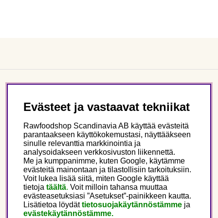
Asiakaspalvelu
Evästeet ja vastaavat tekniikat
Tietoa meistä
Rawfoodshop Scandinavia AB käyttää evästeitä
parantaakseen käyttökokemustasi, näyttääkseen
sinulle relevanttia markkinointia ja
Seuraa meitä
analysoidakseen verkkosivuston liikennettä.
Me ja kumppanimme, kuten Google, käytämme
evästeitä mainontaan ja tilastollisiin tarkoituksiin.
Tämä on Rawfoodshop
Voit lukea lisää siitä, miten Google käyttää
tietoja
täältä
.
Voit milloin tahansa muuttaa
evästeasetuksiasi ”Asetukset”-painikkeen kautta.
Finland
Lisätietoa löydät
tietosuojakäytännöstämme
ja
evästekäytännöstämme.