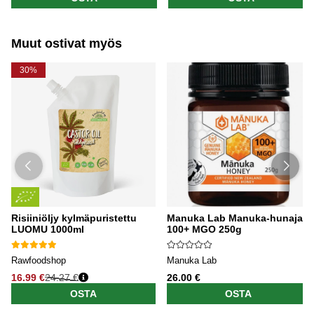
Muut ostivat myös
30%
Risiiniöljy kylmäpuristettu
Manuka Lab Manuka-hunaja
LUOMU 1000ml
100+ MGO 250g
Rawfoodshop
Manuka Lab
16.99 €
24.27 €
26.00 €
OSTA
OSTA