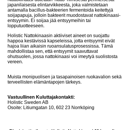
japanilaisesta elintarvikkeesta, joka valmistetaan
antamalla bacillus-bakteerien fermentoida keitettyjä
soijapapuja, jolloin bakteerit muodostavat nattokinaasi-
entsyymin. Ei soijaa jää entsyymeihin tai
lopputuotteeseen.
Holistic Nattokinaasin aktiiviset aineet on suojattu
happoa kestävissä kapseleissa, jotta entsyymit eivät
hajoa liian aikaisin ruoansulatusprosessissa. Tämä
mahdollistaa sen, että entsyymit saavuttavat
ohutsuolen, jossa nattokinaasi voi imeytyä suolistosta
vereen.
Muista monipuolisen ja tasapainoisen ruokavalion sekä
terveellisten elämäntapojen tärkeys.
Vastuullinen Kuluttajakontakti:
Holistic Sweden AB
Osoite: Litiumgatan 10, 602 23 Norrköping