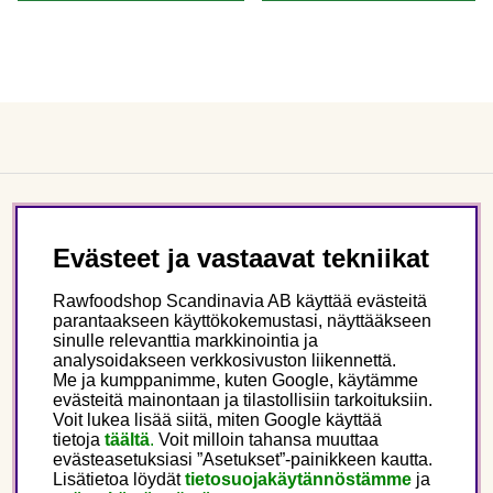
Asiakaspalvelu
Evästeet ja vastaavat tekniikat
Tietoa meistä
Rawfoodshop Scandinavia AB käyttää evästeitä
parantaakseen käyttökokemustasi, näyttääkseen
sinulle relevanttia markkinointia ja
Seuraa meitä
analysoidakseen verkkosivuston liikennettä.
Me ja kumppanimme, kuten Google, käytämme
evästeitä mainontaan ja tilastollisiin tarkoituksiin.
Tämä on Rawfoodshop
Voit lukea lisää siitä, miten Google käyttää
tietoja
täältä
.
Voit milloin tahansa muuttaa
evästeasetuksiasi ”Asetukset”-painikkeen kautta.
Finland
Lisätietoa löydät
tietosuojakäytännöstämme
ja