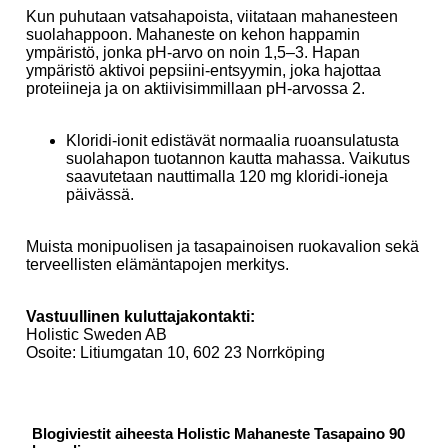
Kun puhutaan vatsahapoista, viitataan mahanesteen
suolahappoon. Mahaneste on kehon happamin
ympäristö, jonka pH-arvo on noin 1,5–3. Hapan
ympäristö aktivoi pepsiini-entsyymin, joka hajottaa
proteiineja ja on aktiivisimmillaan pH-arvossa 2.
Kloridi-ionit edistävät normaalia ruoansulatusta
suolahapon tuotannon kautta mahassa. Vaikutus
saavutetaan nauttimalla 120 mg kloridi-ioneja
päivässä.
Muista monipuolisen ja tasapainoisen ruokavalion sekä
terveellisten elämäntapojen merkitys.
Vastuullinen kuluttajakontakti:
Holistic Sweden AB
Osoite: Litiumgatan 10, 602 23 Norrköping
Blogiviestit aiheesta Holistic Mahaneste Tasapaino 90