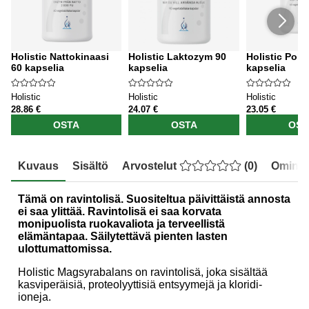
Holistic Nattokinaasi
Holistic Laktozym 90
Holistic Poll
60 kapselia
kapselia
kapselia
Holistic
Holistic
Holistic
28.86 €
24.07 €
23.05 €
OSTA
OSTA
OST
Kuvaus
Sisältö
Arvostelut
(
0
)
Ominai
Tämä on ravintolisä. Suositeltua päivittäistä annosta
ei saa ylittää. Ravintolisä ei saa korvata
monipuolista ruokavaliota ja terveellistä
elämäntapaa. Säilytettävä pienten lasten
ulottumattomissa.
Holistic Magsyrabalans on ravintolisä, joka sisältää
kasviperäisiä, proteolyyttisiä entsyymejä ja kloridi-
ioneja.