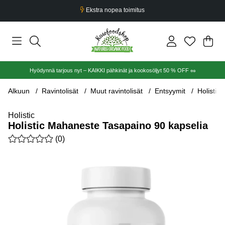
Ekstra nopea toimitus
Ost
Mää
.
Hyödynnä tarjous nyt – KAIKKI pähkinät ja kookosöljyt 50 % OFF 🥜
Alkuun
Ravintolisät
Muut ravintolisät
Entsyymit
Holistic
Holistic
Holistic Mahaneste Tasapaino 90 kapselia
Keskiarvoluokitus 0 / 5 Arvioiden määrä 0
(
0
)
Tuotekuvat Holistic Mahaneste Tasapaino 90 kapselia