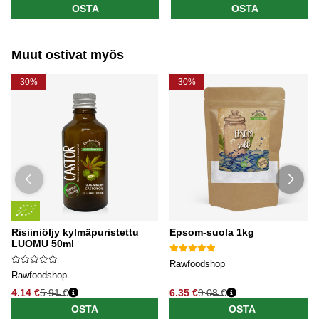
OSTA
OSTA
Muut ostivat myös
30%
30%
Risiiniöljy kylmäpuristettu
Epsom-suola 1kg
LUOMU 50ml
Rawfoodshop
Rawfoodshop
4.14 €
5.91 €
6.35 €
9.08 €
OSTA
OSTA