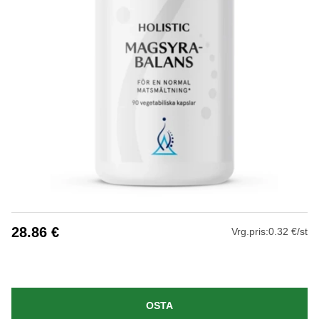
28.86
€
Vrg.pris:
0.32 €/st
OSTA