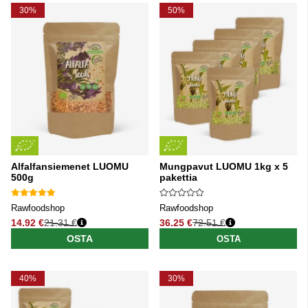
30%
50%
Alfalfansiemenet LUOMU
Mungpavut LUOMU 1kg x 5
500g
pakettia
Rawfoodshop
Rawfoodshop
14.92 €
21.31 €
36.25 €
72.51 €
Normaali hinta
Normaali hinta
OSTA
OSTA
40%
30%