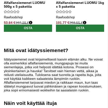
Alfalfansiemenet LUOMU
Alfalfansiemenet LUOMU 1kg
500g x 5 pakettia
x 5 pakettia
Rawfoodshop
Rawfoodshop
53.64 €
107.28 €
101.77 €
203.55 €
Normaali hinta
Normaali hinta
OSTA
OSTA
Mitä ovat idätyssiemenet?
Idätyssiemenet ovat kirjaimellisesti kasvin elämän alku. Ne voivat
olla esimerkiksi alfalfansiemeniä, mungpapuja tai muita
siemenlajeja, jotka voit helposti idättää kotona. Prosessi on
yksinkertainen ja hauska! Tarvitset vain hieman vettä, aikaa ja
reilusti uteliaisuutta. Tuloksena saat tuoreita ja rapeita ituja, joita
voit käyttää kaikkeen salaateista lämpimiin ruokiin.
Alfalfansiemenet tarjoavat miedon ja raikkaan maun, kun taas
idätetyt mungpavut tuovat pähkinäisen ja rapean koostumuksen,
joka sopii erinomaisesti wokkeihin tai aasialaisiin ruokiin.
Näin voit käyttää ituja