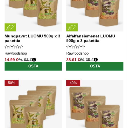
Mungpavut LUOMU 500g x 3
Alfalfansiemenet LUOMU
pakettia
500g x 3 pakettia
Rawfoodshop
Rawfoodshop
14.99 €
24.98 €
38.61 €
64.35 €
Normaali hinta
Normaali hinta
OSTA
OSTA
50%
40%