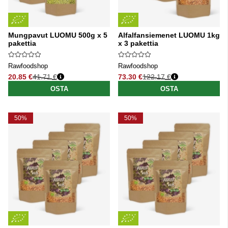
Mungpavut LUOMU 500g x 5
Alfalfansiemenet LUOMU 1kg
pakettia
x 3 pakettia
Rawfoodshop
Rawfoodshop
20.85 €
41.71 €
73.30 €
122.17 €
Normaali hinta
Normaali hinta
OSTA
OSTA
50%
50%