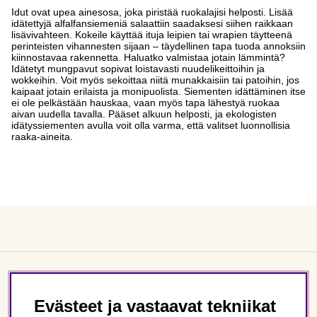
Idut ovat upea ainesosa, joka piristää ruokalajisi helposti. Lisää
idätettyjä alfalfansiemeniä salaattiin saadaksesi siihen raikkaan
lisävivahteen. Kokeile käyttää ituja leipien tai wrapien täytteenä
perinteisten vihannesten sijaan – täydellinen tapa tuoda annoksiin
kiinnostavaa rakennetta. Haluatko valmistaa jotain lämmintä?
Idätetyt mungpavut sopivat loistavasti nuudelikeittoihin ja
wokkeihin. Voit myös sekoittaa niitä munakkaisiin tai patoihin, jos
kaipaat jotain erilaista ja monipuolista. Siementen idättäminen itse
ei ole pelkästään hauskaa, vaan myös tapa lähestyä ruokaa
aivan uudella tavalla. Pääset alkuun helposti, ja ekologisten
idätyssiementen avulla voit olla varma, että valitset luonnollisia
raaka-aineita.
Asiakaspalvelu
Evästeet ja vastaavat tekniikat