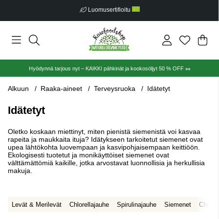
Luomusertifioitu
Ost
Mää
.
Hyödynnä tarjous nyt – KAIKKI pähkinät ja kookosöljyt 50 % OFF 🥜
Alkuun
Raaka-aineet
Terveysruoka
Idätetyt
Idätetyt
Oletko koskaan miettinyt, miten pienistä siemenistä voi kasvaa
rapeita ja maukkaita ituja? Idätykseen tarkoitetut siemenet ovat
upea lähtökohta luovempaan ja kasvipohjaisempaan keittiöön.
Ekologisesti tuotetut ja monikäyttöiset siemenet ovat
välttämättömiä kaikille, jotka arvostavat luonnollisia ja herkullisia
makuja.
Levät & Merilevät
Chlorellajauhe
Spirulinajauhe
Siemenet
Chians