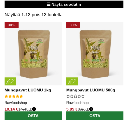
Näytä suodatin
Näyttää
1-12
pois
12
tuotetta
Tuotteet
30%
30%
Mungpavut LUOMU 1kg
Mungpavut LUOMU 500g
Rawfoodshop
Rawfoodshop
10.14 €
14.48 €
5.85 €
8.36 €
Normaali hinta
Normaali hinta
OSTA
OSTA