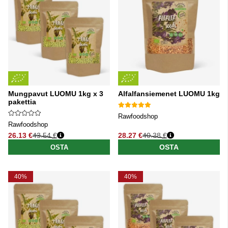
Mungpavut LUOMU 1kg x 3
Alfalfansiemenet LUOMU 1kg
pakettia
Rawfoodshop
Rawfoodshop
26.13 €
43.54 €
28.27 €
40.38 €
Normaali hinta
Normaali hinta
OSTA
OSTA
40%
40%