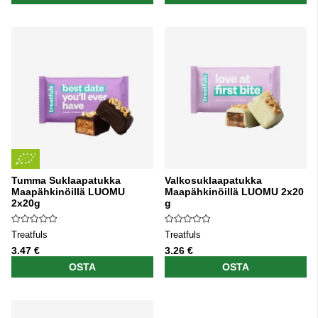
Tumma Suklaapatukka
Valkosuklaapatukka
Maapähkinöillä LUOMU
Maapähkinöillä LUOMU 2x20
2x20g
g
Treatfuls
Treatfuls
3.47 €
3.26 €
OSTA
OSTA