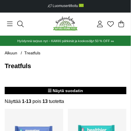
Luomusertifioitu
Ost
Mää
.
Hyödynnä tarjous nyt – KAIKKI pähkinät ja kookosöljyt 50 % OFF 🥜
Alkuun
Treatfuls
Treatfuls
Näytä suodatin
Näyttää
1-13
pois
13
tuotetta
Tuotteet