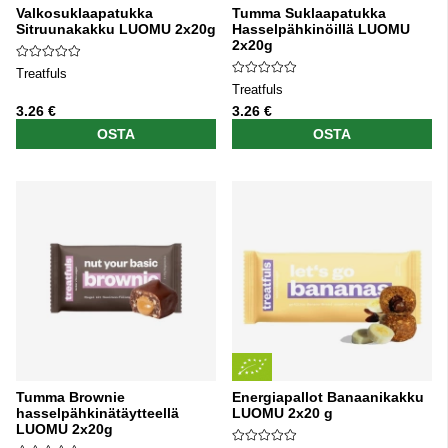
Valkosuklaapatukka
Tumma Suklaapatukka
Sitruunakakku LUOMU 2x20g
Hasselpähkinöillä LUOMU
2x20g
Treatfuls
Treatfuls
3.26 €
3.26 €
OSTA
OSTA
Tumma Brownie
Energiapallot Banaanikakku
hasselpähkinätäytteellä
LUOMU 2x20 g
LUOMU 2x20g