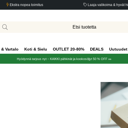
Ekstra nopea toimitus
Laaja valikoima & hyvät h
 & Vartalo
Koti & Sielu
OUTLET 20-80%
DEALS
Uutuudet
Hyödynnä tarjous nyt – KAIKKI pähkinät ja kookosöljyt 50 % OFF 🥜