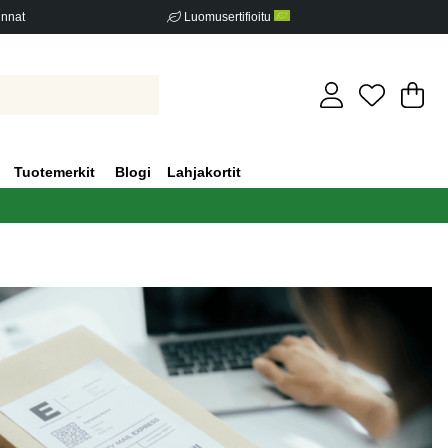
innat
Luomusertifioitu
Os
Mä
.
Tuotemerkit
Blogi
Lahjakortit