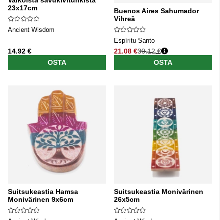
Valkoista savukivituhkista
23x17cm
Buenos Aires Sahumador
Vihreä
Ancient Wisdom
Espíritu Santo
14.92 €
21.08 €
30.12 €
Normaali hinta
OSTA
OSTA
Suitsukeastia Hamsa
Suitsukeastia Monivärinen
Monivärinen 9x6cm
26x5cm