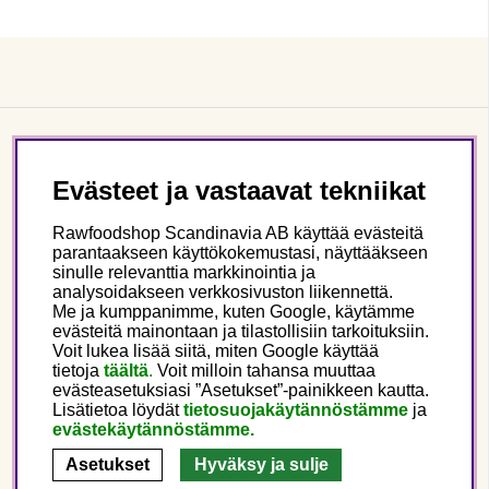
Asiakaspalvelu
Evästeet ja vastaavat tekniikat
Tietoa meistä
Rawfoodshop Scandinavia AB käyttää evästeitä
parantaakseen käyttökokemustasi, näyttääkseen
sinulle relevanttia markkinointia ja
Seuraa meitä
analysoidakseen verkkosivuston liikennettä.
Me ja kumppanimme, kuten Google, käytämme
evästeitä mainontaan ja tilastollisiin tarkoituksiin.
Tämä on Rawfoodshop
Voit lukea lisää siitä, miten Google käyttää
tietoja
täältä
.
Voit milloin tahansa muuttaa
evästeasetuksiasi ”Asetukset”-painikkeen kautta.
Finland
Lisätietoa löydät
tietosuojakäytännöstämme
ja
evästekäytännöstämme.
Asetukset
Hyväksy ja sulje
Copyright © 2025 Rawfoodshop Scandinavia AB