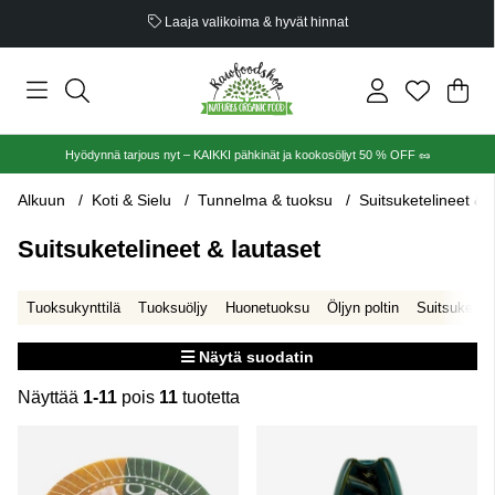
Luomusertifioitu
Ost
Mää
.
Hyödynnä tarjous nyt – KAIKKI pähkinät ja kookosöljyt 50 % OFF 🥜
Alkuun
Koti & Sielu
Tunnelma & tuoksu
Suitsuketelineet & 
Suitsuketelineet & lautaset
Tuoksukynttilä
Tuoksuöljy
Huonetuoksu
Öljyn poltin
Suitsuke
Näytä suodatin
Näyttää
1-11
pois
11
tuotetta
Tuotteet