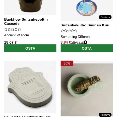
Poistuva
Backflow Suitsukepoltin
Cascade
Suitsukekulho Sininen Kuu
Ancient Wisdom
Something Different
18.07 €
8.84 €
12.62 €
Normaali hinta
OSTA
OSTA
30%
Poistuva