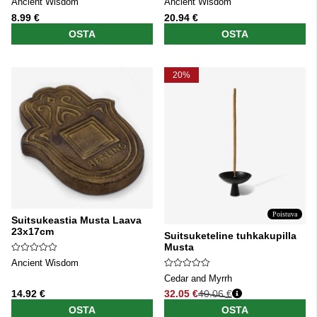
Ancient Wisdom
Ancient Wisdom
8.99 €
20.94 €
OSTA
OSTA
20%
Poistuva
Suitsukeastia Musta Laava
23x17cm
Suitsuketeline tuhkakupilla
Musta
Ancient Wisdom
Cedar and Myrrh
14.92 €
32.05 €
40.06 €
Normaali hinta
OSTA
OSTA