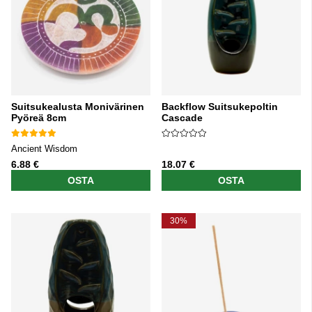
Suitsukealusta Monivärinen
Backflow Suitsukepoltin
Pyöreä 8cm
Cascade
Ancient Wisdom
6.88 €
18.07 €
OSTA
OSTA
30%