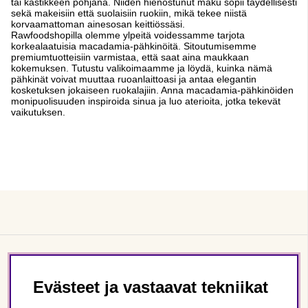
tai kastikkeen pohjana. Niiden hienostunut maku sopii täydellisesti
sekä makeisiin että suolaisiin ruokiin, mikä tekee niistä
korvaamattoman ainesosan keittiössäsi.
Rawfoodshopilla olemme ylpeitä voidessamme tarjota
korkealaatuisia macadamia-pähkinöitä. Sitoutumisemme
premiumtuotteisiin varmistaa, että saat aina maukkaan
kokemuksen. Tutustu valikoimaamme ja löydä, kuinka nämä
pähkinät voivat muuttaa ruoanlaittoasi ja antaa elegantin
kosketuksen jokaiseen ruokalajiin. Anna macadamia-pähkinöiden
monipuolisuuden inspiroida sinua ja luo aterioita, jotka tekevät
vaikutuksen.
Asiakaspalvelu
Evästeet ja vastaavat tekniikat
Tietoa meistä