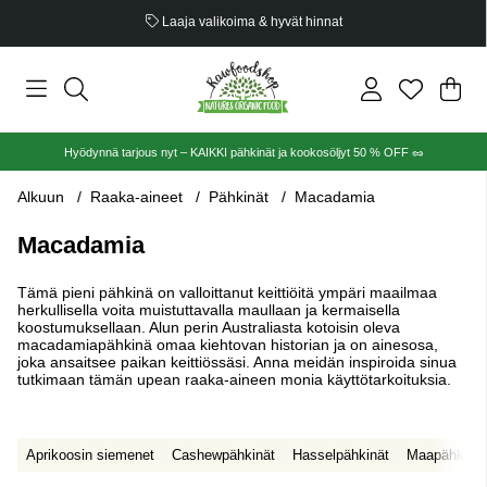
Luomusertifioitu
Ost
Mää
.
Hyödynnä tarjous nyt – KAIKKI pähkinät ja kookosöljyt 50 % OFF 🥜
Alkuun
Raaka-aineet
Pähkinät
Macadamia
Macadamia
Tämä pieni pähkinä on valloittanut keittiöitä ympäri maailmaa
herkullisella voita muistuttavalla maullaan ja kermaisella
koostumuksellaan. Alun perin Australiasta kotoisin oleva
macadamiapähkinä omaa kiehtovan historian ja on ainesosa,
joka ansaitsee paikan keittiössäsi. Anna meidän inspiroida sinua
tutkimaan tämän upean raaka-aineen monia käyttötarkoituksia.
Aprikoosin siemenet
Cashewpähkinät
Hasselpähkinät
Maapähkinät