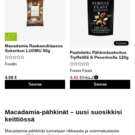
Poistuva
Macadamia Raakasuklaassa
Sokeriton LUOMU 50g
Paahdettu Pähkinäsekoitus
Tryffelillä & Pecorinolla 120g
Foodin
Forest Feast
4.59 €
4.41 €
5.51 €
Normaali hinta
Seuraa
Seuraa
Macadamia-pähkinät – uusi suosikkisi
keittiössä
Macadamia-pähkinät tunnetaan rikkaasta ja voinmakuisesta