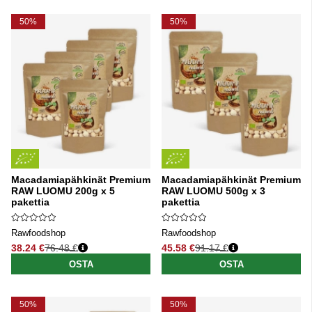
50%
50%
Macadamiapähkinät Premium
Macadamiapähkinät Premium
RAW LUOMU 200g x 5
RAW LUOMU 500g x 3
pakettia
pakettia
Rawfoodshop
Rawfoodshop
38.24 €
76.48 €
45.58 €
91.17 €
Normaali hinta
Normaali hinta
OSTA
OSTA
50%
50%