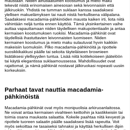
maustaan. Niiden ainutlaatuinen koostumus ja mieto maku
tekevät niistä erinomaisen ainesosan sekä leivonnaisiin että
jälkiruokiin. Yhdistä ne tumman suklaan kanssa saadaksesi
ylellisen makuelämyksen tai nauti niistä herkullisena välipalana.
Saadaksesi macadamia-pähkinöiden mausta kaiken irti, liota niitä
vähintään neljä tuntia ennen käyttöä. Tämä yksinkertainen vaihe
auttaa vapauttamaan niiden täydellisen makupotentiaalin ja antaa
kermaisen koostumuksen ruokiisi.
Macadamia-pähkinät ovat
täydellisiä ihastuttavien leivonnaisten luomiseen. Niiden
kermainen koostumus ja mieto maku sulautuvat hyvin kaikkiin
makeisiin luomuksiin. Pilko macadamia-pähkinöitä ja ripottele
suosikkikakkusi päälle tai sekoita täyteläiseen brownieen
lisätäksesi ylellisyyden tuntua. Lisää niitä kotitekoiseen jäätelöön
tai käytä elegantissa suklaamoussessa. Mahdollisuudet ovat
rajattomat, ja nämä pähkinät nostavat jälkiruokasi nopeasti uusiin
korkeuksiin.
Parhaat tavat nauttia macadamia-
pähkinöistä
Macadamia-pähkinät ovat myös monipuolisia arkiruoanlaitossa.
Ne voivat antaa kermaisen vivahteen keittoihin ja kastikkeisiin tai
toimia osana maukasta salaattia. Kokeile paahtaa niitä kevyesti ja
ripottele tuoreen salaatin päälle saadaksesi lisää rapeutta. Voit
myös sekoittaa ne tasaiseksi tahnaksi ja käyttää herkullisen dipin