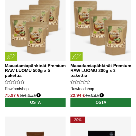
Macadamiapähkinät Premium
Macadamiapähkinät Premium
RAW LUOMU 500g x 5
RAW LUOMU 200g x 3
pakettia
pakettia
Rawfoodshop
Rawfoodshop
75.97 €
151.95 €
22.94 €
45.89 €
Normaali hinta
Normaali hinta
OSTA
OSTA
20%