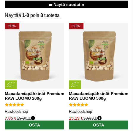
Näytä suodatin
Näyttää
1-8
pois
8
tuotetta
Tuotteet
50%
50%
Macadamiapähkinät Premium
Macadamiapähkinät Premium
RAW LUOMU 200g
RAW LUOMU 500g
Rawfoodshop
Rawfoodshop
7.65 €
15.30 €
15.19 €
30.39 €
Normaali hinta
Normaali hinta
OSTA
OSTA