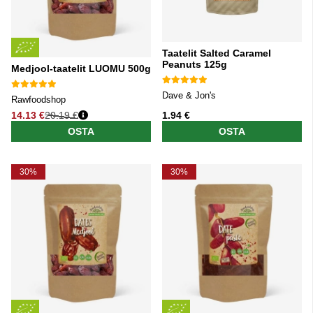
Taatelit Salted Caramel
Peanuts 125g
Medjool-taatelit LUOMU 500g
Dave & Jon's
Rawfoodshop
14.13 €
20.19 €
1.94 €
Normaali hinta
OSTA
OSTA
30%
30%