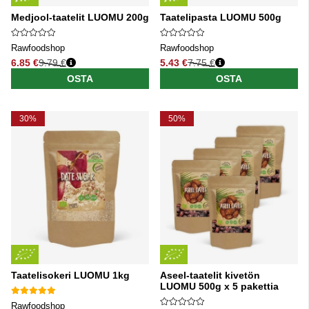
Medjool-taatelit LUOMU 200g
Taatelipasta LUOMU 500g
Rawfoodshop
Rawfoodshop
6.85 €
9.79 €
5.43 €
7.75 €
Normaali hinta
Normaali hinta
OSTA
OSTA
30%
50%
Taatelisokeri LUOMU 1kg
Aseel-taatelit kivetön
LUOMU 500g x 5 pakettia
Rawfoodshop