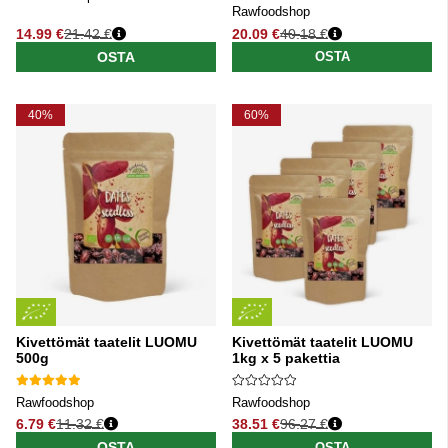
Rawfoodshop
14.99 €
21.42 €
20.09 €
40.18 €
Normaali hinta
Normaali hinta
OSTA
OSTA
40%
60%
Kivettömät taatelit LUOMU
Kivettömät taatelit LUOMU
500g
1kg x 5 pakettia
Rawfoodshop
Rawfoodshop
6.79 €
11.32 €
38.51 €
96.27 €
Normaali hinta
Normaali hinta
OSTA
OSTA