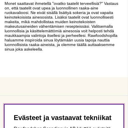
Monet saattavat ihmetellä "ovatko taatelit terveellisiä?" Vastaus
on, että taatelit ovat upea ja luonnollinen raaka-aine
ruokavalioosi. Ne eivät sisällä lisättyä sokeria ja ovat vapaita
keinotekoisista ainesosista. Lisäksi taatelit ovat luonnollisesti
makeita, mikä mahdollistaa muiden keinotekoisten
makeutusaineiden vähentämisen resepteissäsi. Valitsemalla
luonnollisia ja käsittelemättömiä ainesosia voit helposti tehdä
maukkaampia valintoja itsellesi ja perheellesi. Rawfoodshopilla
haluamme inspiroida sinua löytämään uusia tapoja nauttia
luonnollisista raaka-aineista, ja olemme täällä auttaaksemme
sinua joka askeleella.
Asiakaspalvelu
Evästeet ja vastaavat tekniikat
Tietoa meistä