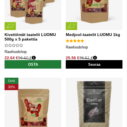
Kivettömät taatelit LUOMU
Medjool-taatelit LUOMU 1kg
500g x 5 pakettia
Rawfoodshop
Rawfoodshop
22.64 €
56.60 €
25.56 €
36.51 €
Normaali hinta
Normaali hinta
OSTA
Seuraa
Uusi
30%