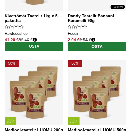
Poistuva
Kivettömät Taatelit 1kg x 5
Dandy Taatelit Banaani
pakettia
Karamelli 90g
Rawfoodshop
Foodin
41.20 €
82.40 €
2.04 €
2.55 €
Normaali hinta
Normaali hinta
OSTA
OSTA
50%
50%
Medjool-taatelit LUOMU 200g
Medjool-taatelit LUOMU 500g