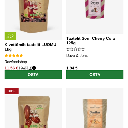
Taatelit Sour Cherry Cola
125g
Kivettömät taatelit LUOMU
1kg
Dave & Jon's
Rawfoodshop
11.56 €
19.27 €
1.94 €
Normaali hinta
OSTA
OSTA
30%