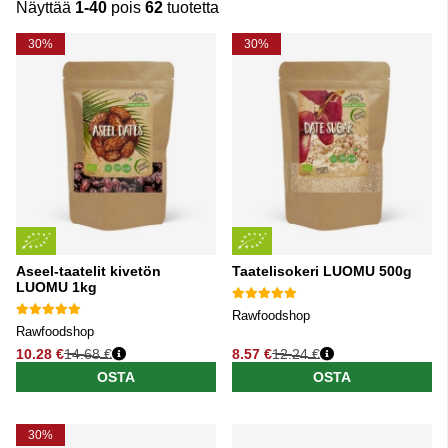
Näyttää
1-40
pois
62
tuotetta
Tuotteet
30%
30%
Aseel-taatelit kivetön
Taatelisokeri LUOMU 500g
LUOMU 1kg
Rawfoodshop
Rawfoodshop
10.28 €
14.68 €
8.57 €
12.24 €
Normaali hinta
Normaali hinta
OSTA
OSTA
30%