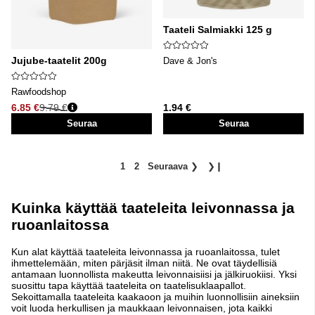
Taateli Salmiakki 125 g
Jujube-taatelit 200g
Dave & Jon's
Rawfoodshop
6.85 €
9.79 €
1.94 €
Normaali hinta
Seuraa
Seuraa
1
2
Seuraava
❯
❯❙
Kuinka käyttää taateleita leivonnassa ja
ruoanlaitossa
Kun alat käyttää taateleita leivonnassa ja ruoanlaitossa, tulet
ihmettelemään, miten pärjäsit ilman niitä. Ne ovat täydellisiä
antamaan luonnollista makeutta leivonnaisiisi ja jälkiruokiisi. Yksi
suosittu tapa käyttää taateleita on taatelisuklaapallot.
Sekoittamalla taateleita kaakaoon ja muihin luonnollisiin aineksiin
voit luoda herkullisen ja maukkaan leivonnaisen, jota kaikki