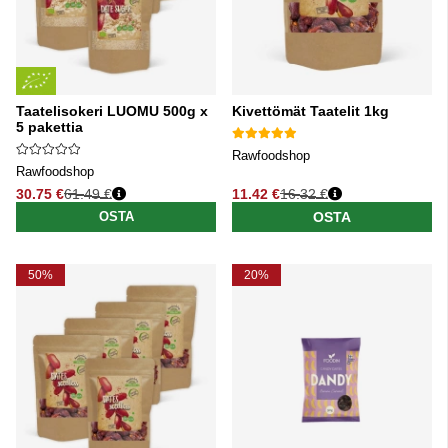
Taatelisokeri LUOMU 500g x
Kivettömät Taatelit 1kg
5 pakettia
Rawfoodshop
Rawfoodshop
30.75 €
61.49 €
11.42 €
16.32 €
Normaali hinta
Normaali hinta
OSTA
OSTA
50%
20%