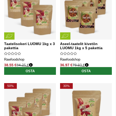
Taatelisokeri LUOMU 1kg x 3
Aseel-taatelit kivetön
pakettia
LUOMU 1kg x 5 pakettia
Rawfoodshop
Rawfoodshop
38.55 €
64.25 €
36.97 €
73.93 €
Normaali hinta
Normaali hinta
OSTA
OSTA
50%
30%