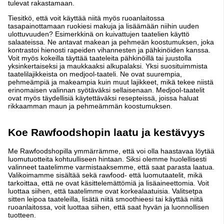
tulevat rakastamaan.
Tiesitkö, että voit käyttää niitä myös ruoanlaitossa
tasapainottamaan ruokiesi makuja ja lisäämään niihin uuden
ulottuvuuden? Esimerkkinä on kuivattujen taatelien käyttö
salaateissa. Ne antavat makean ja pehmeän koostumuksen, joka
kontrastoi hienosti rapeiden vihannesten ja pähkinöiden kanssa.
Voit myös kokeilla täyttää taateleita pähkinöillä tai juustolla
yksinkertaiseksi ja maukkaaksi alkupalaksi. Yksi suosituimmista
taatelilajikkeista on medjool-taateli. Ne ovat suurempia,
pehmeämpiä ja makeampia kuin muut lajikkeet, mikä tekee niistä
erinomaisen valinnan syötäväksi sellaisenaan. Medjool-taatelit
ovat myös täydellisiä käytettäväksi resepteissä, joissa haluat
rikkaamman maun ja pehmeämmän koostumuksen.
Koe Rawfoodshopin laatu ja kestävyys
Me Rawfoodshopilla ymmärrämme, että voi olla haastavaa löytää
luomutuotteita kohtuulliseen hintaan. Siksi olemme huolellisesti
valinneet taatelimme varmistaaksemme, että saat parasta laatua.
Valikoimamme sisältää sekä rawfood- että luomutaatelit, mikä
tarkoittaa, että ne ovat käsittelemättömiä ja lisäaineettomia. Voit
luottaa siihen, että taatelimme ovat korkealaatuisia. Valitsetpa
sitten leipoa taateleilla, lisätä niitä smoothieesi tai käyttää niitä
ruoanlaitossa, voit luottaa siihen, että saat hyvän ja luonnollisen
tuotteen.