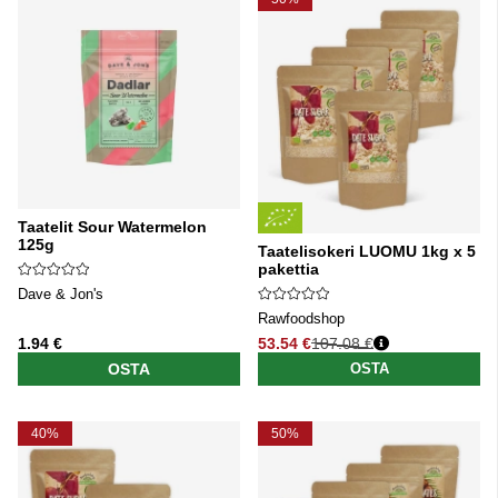
Taatelit Sour Watermelon
125g
Taatelisokeri LUOMU 1kg x 5
pakettia
Dave & Jon's
Rawfoodshop
1.94 €
53.54 €
107.08 €
Normaali hinta
OSTA
OSTA
40%
50%