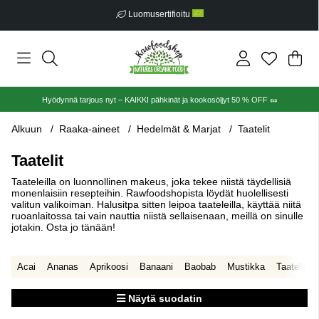
Ilmainen toimitus alkaen €30
Ost
Mää
.
Hyödynnä tarjous nyt – KAIKKI pähkinät ja kookosöljyt 50 % OFF 🥜
Alkuun
Raaka-aineet
Hedelmät & Marjat
Taatelit
Taatelit
Taateleilla on luonnollinen makeus, joka tekee niistä täydellisiä
monenlaisiin resepteihin. Rawfoodshopista löydät huolellisesti
valitun valikoiman. Halusitpa sitten leipoa taateleilla, käyttää niitä
ruoanlaitossa tai vain nauttia niistä sellaisenaan, meillä on sinulle
jotakin. Osta jo tänään!
Acai
Ananas
Aprikoosi
Banaani
Baobab
Mustikka
Taatelit
Näytä suodatin