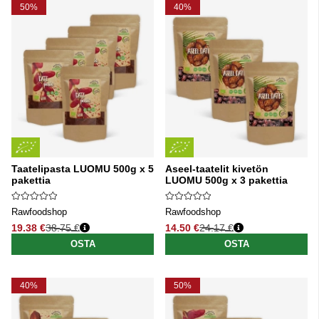
50%
40%
Taatelipasta LUOMU 500g x 5
Aseel-taatelit kivetön
pakettia
LUOMU 500g x 3 pakettia
Rawfoodshop
Rawfoodshop
19.38 €
38.75 €
14.50 €
24.17 €
Normaali hinta
Normaali hinta
OSTA
OSTA
40%
50%