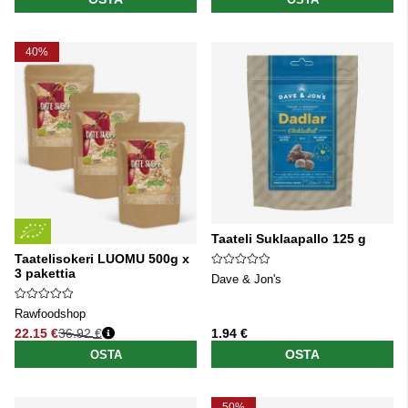
40%
Taateli Suklaapallo 125 g
Taatelisokeri LUOMU 500g x
3 pakettia
Dave & Jon's
Rawfoodshop
22.15 €
36.92 €
1.94 €
Normaali hinta
OSTA
OSTA
50%