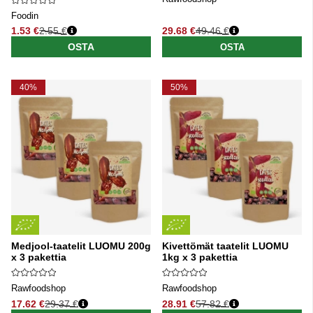
Foodin
1.53 €
2.55 €
29.68 €
49.46 €
Normaali hinta
Normaali hinta
OSTA
OSTA
40%
50%
Medjool-taatelit LUOMU 200g
Kivettömät taatelit LUOMU
x 3 pakettia
1kg x 3 pakettia
Rawfoodshop
Rawfoodshop
17.62 €
29.37 €
28.91 €
57.82 €
Normaali hinta
Normaali hinta