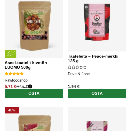
Taateleita – Peace-merkki
125 g
Aseel-taatelit kivetön
LUOMU 500g
Dave & Jon's
Rawfoodshop
5.71 €
8.16 €
1.94 €
Normaali hinta
OSTA
OSTA
40%