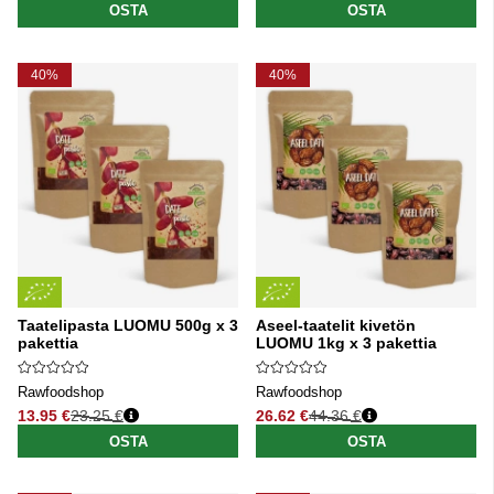
OSTA
OSTA
40%
40%
Taatelipasta LUOMU 500g x 3
Aseel-taatelit kivetön
pakettia
LUOMU 1kg x 3 pakettia
Rawfoodshop
Rawfoodshop
13.95 €
23.25 €
26.62 €
44.36 €
Normaali hinta
Normaali hinta
OSTA
OSTA