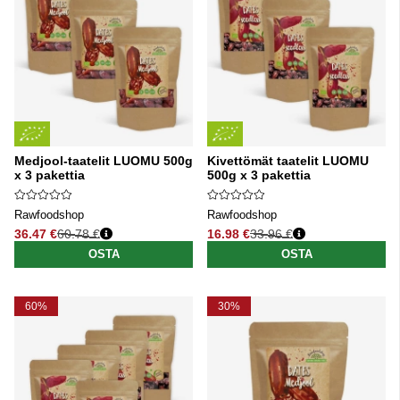
Medjool-taatelit LUOMU 500g
Kivettömät taatelit LUOMU
x 3 pakettia
500g x 3 pakettia
Rawfoodshop
Rawfoodshop
36.47 €
60.78 €
16.98 €
33.96 €
Normaali hinta
Normaali hinta
OSTA
OSTA
60%
30%