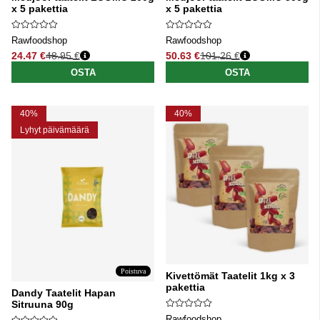
x 5 pakettia
x 5 pakettia
Rawfoodshop
Rawfoodshop
24.47 €
48.95 €
50.63 €
101.26 €
Normaali hinta
Normaali hinta
OSTA
OSTA
40%
40%
Lyhyt päivämäärä
Poistuva
Kivettömät Taatelit 1kg x 3
pakettia
Dandy Taatelit Hapan
Sitruuna 90g
Rawfoodshop